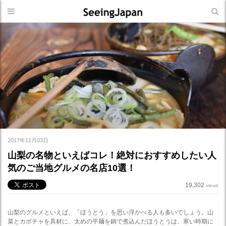
2017年11月03日
山梨の名物といえばコレ！絶対におすすめしたい人
気のご当地グルメの名店10選！
19,302
views
山梨のグルメといえば、「ほうとう」を思い浮かべる人も多いでしょう。山
菜とカボチャを具材に、太めの平麺を鍋で煮込んだほうとうは、寒い時期に