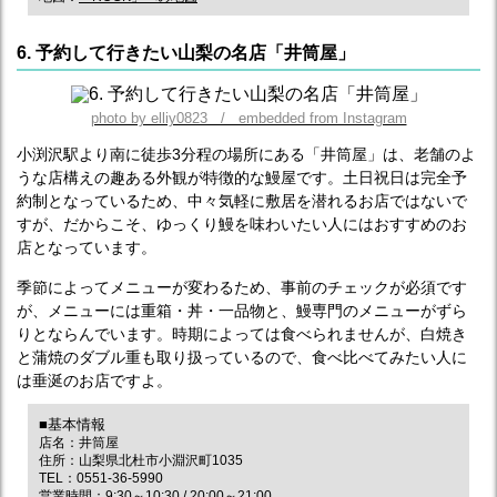
6. 予約して行きたい山梨の名店「井筒屋」
photo by elliy0823 / embedded from Instagram
小渕沢駅より南に徒歩3分程の場所にある「井筒屋」は、老舗のよ
うな店構えの趣ある外観が特徴的な鰻屋です。土日祝日は完全予
約制となっているため、中々気軽に敷居を潜れるお店ではないで
すが、だからこそ、ゆっくり鰻を味わいたい人にはおすすめのお
店となっています。
季節によってメニューが変わるため、事前のチェックが必須です
が、メニューには重箱・丼・一品物と、鰻専門のメニューがずら
りとならんでいます。時期によっては食べられませんが、白焼き
と蒲焼のダブル重も取り扱っているので、食べ比べてみたい人に
は垂涎のお店ですよ。
■基本情報
店名：井筒屋
住所：山梨県北杜市小淵沢町1035
TEL：0551-36-5990
営業時間：9:30～10:30 / 20:00～21:00