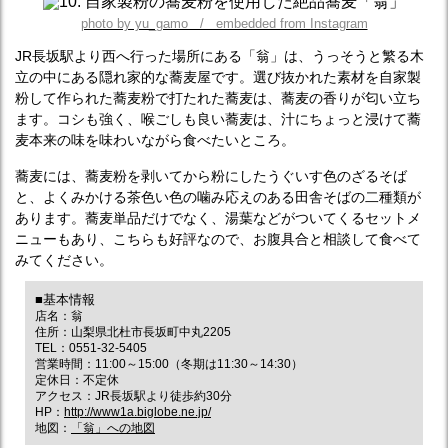
photo by yu_gamo / embedded from Instagram
JR長坂駅より西へ行った場所にある「翁」は、うっそうと繁る木
立の中にある隠れ家的な蕎麦屋です。選び抜かれた素材を自家製
粉して作られた蕎麦粉で打たれた蕎麦は、蕎麦の香りが匂い立ち
ます。コシも強く、喉ごしも良い蕎麦は、汁にちょっと浸けて蕎
麦本来の味を味わいながら食べたいところ。
蕎麦には、蕎麦粉を剥いてから粉にしたうぐいす色のざるそば
と、よくみかける茶色い色の噛み応えのある田舎そばの二種類が
あります。蕎麦単品だけでなく、湯葉などがついてくるセットメ
ニューもあり、こちらも好評なので、お腹具合と相談して食べて
みてください。
■基本情報
店名：翁
住所：山梨県北杜市長坂町中丸2205
TEL：0551-32-5405
営業時間：11:00～15:00（冬期は11:30～14:30）
定休日：不定休
アクセス：JR長坂駅より徒歩約30分
HP：
http://www1a.biglobe.ne.jp/
地図：
「翁」への地図