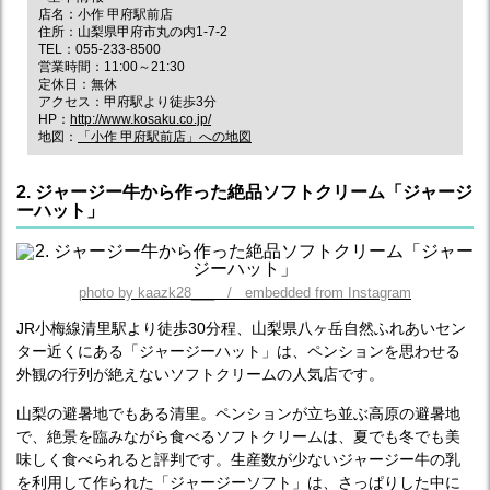
店名：小作 甲府駅前店
住所：山梨県甲府市丸の内1-7-2
TEL：055-233-8500
営業時間：11:00～21:30
定休日：無休
アクセス：甲府駅より徒歩3分
HP：
http://www.kosaku.co.jp/
地図：
「小作 甲府駅前店」への地図
2. ジャージー牛から作った絶品ソフトクリーム「ジャージ
ーハット」
photo by kaazk28___ / embedded from Instagram
JR小梅線清里駅より徒歩30分程、山梨県八ヶ岳自然ふれあいセン
ター近くにある「ジャージーハット」は、ペンションを思わせる
外観の行列が絶えないソフトクリームの人気店です。
山梨の避暑地でもある清里。ペンションが立ち並ぶ高原の避暑地
で、絶景を臨みながら食べるソフトクリームは、夏でも冬でも美
味しく食べられると評判です。生産数が少ないジャージー牛の乳
を利用して作られた「ジャージーソフト」は、さっぱりした中に