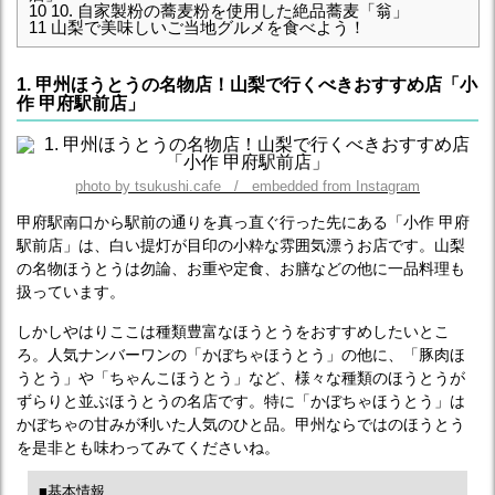
10
10. 自家製粉の蕎麦粉を使用した絶品蕎麦「翁」
11
山梨で美味しいご当地グルメを食べよう！
1. 甲州ほうとうの名物店！山梨で行くべきおすすめ店「小
作 甲府駅前店」
photo by tsukushi.cafe / embedded from Instagram
甲府駅南口から駅前の通りを真っ直ぐ行った先にある「小作 甲府
駅前店」は、白い提灯が目印の小粋な雰囲気漂うお店です。山梨
の名物ほうとうは勿論、お重や定食、お膳などの他に一品料理も
扱っています。
しかしやはりここは種類豊富なほうとうをおすすめしたいとこ
ろ。人気ナンバーワンの「かぼちゃほうとう」の他に、「豚肉ほ
うとう」や「ちゃんこほうとう」など、様々な種類のほうとうが
ずらりと並ぶほうとうの名店です。特に「かぼちゃほうとう」は
かぼちゃの甘みが利いた人気のひと品。甲州ならではのほうとう
を是非とも味わってみてくださいね。
■基本情報