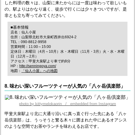
した料理の数々は、山梨に来たからには一度は味わって欲しいも
の。駅よりはかなり遠く、徒歩で行くには少々きついですが、是
非とも立ち寄ってみてください。
■基本情報
店名：仙人小屋
住所：山梨県北杜市大泉町西井出6924-2
TEL：090-8812-9958
営業時間：11:00～15:00
定休日：木曜日（4月～10月）水・木曜日（11月・3月）火・水・木曜
日（12月～2月）
アクセス：甲斐大泉駅より車で約8分
HP：
http://senningoya.com/
地図：
「仙人小屋」への地図
8. 味わい深いフルーツティーが人気の「八ヶ岳倶楽部」
photo by kittymelokaorin / embedded from Instagram
甲斐大泉駅より北に大通り沿いに真っ直ぐ行った先にある「八ヶ
岳倶楽部」は、うっそうと繁る木々に囲まれた中にあるオアシス
のような空間でお茶やランチを味わえるお店です。