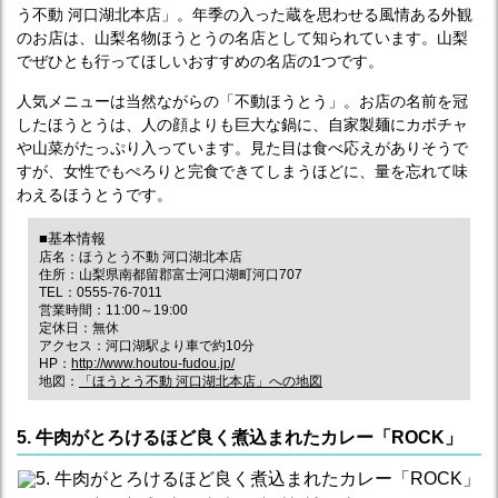
う不動 河口湖北本店」。年季の入った蔵を思わせる風情ある外観
のお店は、山梨名物ほうとうの名店として知られています。山梨
でぜひとも行ってほしいおすすめの名店の1つです。
人気メニューは当然ながらの「不動ほうとう」。お店の名前を冠
したほうとうは、人の顔よりも巨大な鍋に、自家製麺にカボチャ
や山菜がたっぷり入っています。見た目は食べ応えがありそうで
すが、女性でもぺろりと完食できてしまうほどに、量を忘れて味
わえるほうとうです。
■基本情報
店名：ほうとう不動 河口湖北本店
住所：山梨県南都留郡富士河口湖町河口707
TEL：0555-76-7011
営業時間：11:00～19:00
定休日：無休
アクセス：河口湖駅より車で約10分
HP：
http://www.houtou-fudou.jp/
地図：
「ほうとう不動 河口湖北本店」への地図
5. 牛肉がとろけるほど良く煮込まれたカレー「ROCK」