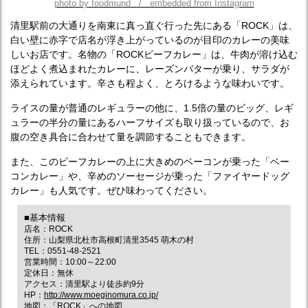
photo by foodmund / embedded from Instagram
清里駅前の大通りを南東に真っ直ぐ行った先にある「ROCK」は、
白い壁に赤字で店名が浮き上がっているのが目印のカレーの美味
しいお店です。名物の「ROCKビーフカレー」は、牛肉が溶け込む
ほどよく煮込まれたカレーに、レーズンバターが乗り、サラダが
添えられています。辛さも程よく、とろけるような味わいです。
ライスの量が普通のレギュラーの他に、1.5倍の量のビッグ、レギ
ュラーの半分の量にあるハーフサイズも取り扱っているので、お
腹の空き具合に合わせて量を調節することもできます。
また、このビーフカレーの上に大きめのベーコンが乗った「ベー
コンカレー」や、辛めのソーセージが乗った「ファイヤードッグ
カレー」も人気です。ぜひ味わってください。
■基本情報
店名：ROCK
住所：山梨県北杜市高根町清里3545 萌木の村
TEL：0551-48-2521
営業時間：10:00～22:00
定休日：無休
アクセス：清里駅より徒歩約9分
HP：
http://www.moeginomura.co.jp/
地図：
「ROCK」への地図