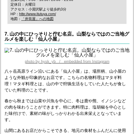
定休日：火曜日
アクセス：小淵沢駅より徒歩約3分
HP：
http://www.itutuya.com/
地図：
「井筒屋」への地図
7. 山の中にひっそりと佇む名店。山梨ならではのご当地グ
ルメを楽しむ「仙人小屋」
photo by hysk_yb / embedded from Instagram
八ヶ岳高原ライン沿いにある「仙人小屋」は、場所柄、山小屋の
ような外観が印象的なお店です。こちらの名物料理はマタギ料
理！マタギ料理とは、山の中で狩猟生活をしていた人たちが食し
ていた料理のことです。
春から秋までは山菜や川魚を中心に、冬は鹿や熊、イノシシなど
の肉を味わうことができます。特に肉料理は、塩胡椒を中心とし
た味付けで、素材の味がしっかりわかる出来栄えとなっていま
す。
山間にあるお店だからこそできる、地元の食材をふんだんに使用