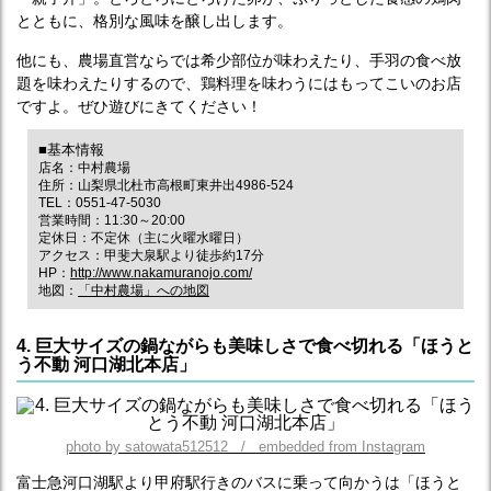
とともに、格別な風味を醸し出します。
他にも、農場直営ならでは希少部位が味わえたり、手羽の食べ放
題を味わえたりするので、鶏料理を味わうにはもってこいのお店
ですよ。ぜひ遊びにきてください！
■基本情報
店名：中村農場
住所：山梨県北杜市高根町東井出4986-524
TEL：0551-47-5030
営業時間：11:30～20:00
定休日：不定休（主に火曜水曜日）
アクセス：甲斐大泉駅より徒歩約17分
HP：
http://www.nakamuranojo.com/
地図：
「中村農場」への地図
4. 巨大サイズの鍋ながらも美味しさで食べ切れる「ほうと
う不動 河口湖北本店」
photo by satowata512512 / embedded from Instagram
富士急河口湖駅より甲府駅行きのバスに乗って向かうは「ほうと