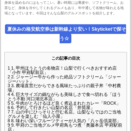
身体を温めるのにはもってこい。暑い時期には蕎麦や、ソフトクリーム、お
茶など、身体を冷やしてくれるグルメもあり、年中通して名物が味わえる地
域となっています。今回はそんな山梨のグルメスポットを紹介します。
夏休みの格安航空券は新幹線より安い！Skyticketで探そ
う☆
この記事の目次
1
1. 甲州ほうとうの名物店！山梨で行くべきおすすめ店
「小作 甲府駅前店」
2
2. ジャージー牛から作った絶品ソフトクリーム「ジャー
ジーハット」
3
3. 農場直営だからできる風味たっぷりの親子丼「中村農
場」
4
4. 巨大サイズの鍋ながらも美味しさで食べ切れる「ほう
とう不動 河口湖北本店」
5
5. 牛肉がとろけるほど良く煮込まれたカレー「ROCK」
6
6. 予約して行きたい山梨の名店「井筒屋」
7
7. 山の中にひっそりと佇む名店。山梨ならではのご当地
グルメを楽しむ「仙人小屋」
8
8. 味わい深いフルーツティーが人気の「八ヶ岳倶楽部」
9
9. 甲府のご当地グルメ甲府鳥もつ煮「奥藤本店 甲府駅前
店」