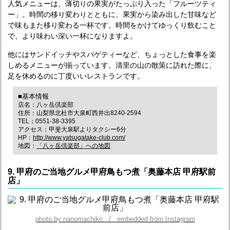
人気メニューは、薄切りの果実がたっぷり入った「フルーツティ
ー」。時間の移り変わりとともに、果実から染み出した甘味など
で味もまた移り変わる一杯です。時間をかけてゆっくり飲むこと
で、より味わい深い一杯になりますよ。
他にはサンドイッチやスパゲティーなど、ちょっとした食事を楽
しめるメニューが揃っています。清里の山の散策に訪れた際に、
足を休めるのに丁度いいレストランです。
■基本情報
店名：八ヶ岳倶楽部
住所：山梨県北杜市大泉町西井出8240-2594
TEL：0551-38-3395
アクセス：甲斐大泉駅よりタクシー6分
HP：
http://www.yatsugatake-club.com/
地図：
「八ヶ岳倶楽部」への地図
9. 甲府のご当地グルメ甲府鳥もつ煮「奥藤本店 甲府駅前
店」
photo by nanomachiko / embedded from Instagram