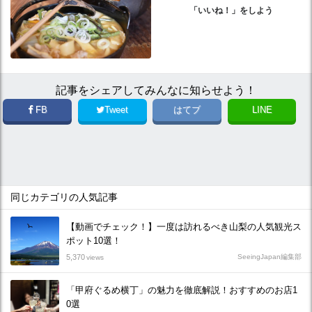
「いいね！」をしよう
記事をシェアしてみんなに知らせよう！
FB
Tweet
はてブ
LINE
同じカテゴリの人気記事
【動画でチェック！】一度は訪れるべき山梨の人気観光ス
ポット10選！
5,370
SeeingJapan編集部
views
「甲府ぐるめ横丁」の魅力を徹底解説！おすすめのお店1
0選