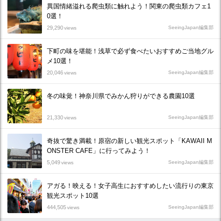
異国情緒溢れる爬虫類に触れよう！関東の爬虫類カフェ1
0選！
29,290
SeeingJapan編集部
views
下町の味を堪能！浅草で必ず食べたいおすすめご当地グル
メ10選！
20,046
SeeingJapan編集部
views
冬の味覚！神奈川県でみかん狩りができる農園10選
21,330
SeeingJapan編集部
views
奇抜で驚き満載！原宿の新しい観光スポット「KAWAII M
ONSTER CAFE」に行ってみよう！
5,049
SeeingJapan編集部
views
アガる！映える！女子高生におすすめしたい流行りの東京
観光スポット10選
444,505
SeeingJapan編集部
views