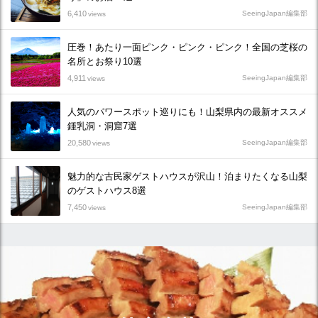
6,410
SeeingJapan編集部
views
圧巻！あたり一面ピンク・ピンク・ピンク！全国の芝桜の
名所とお祭り10選
4,911
SeeingJapan編集部
views
人気のパワースポット巡りにも！山梨県内の最新オススメ
鍾乳洞・洞窟7選
20,580
SeeingJapan編集部
views
魅力的な古民家ゲストハウスが沢山！泊まりたくなる山梨
のゲストハウス8選
7,450
SeeingJapan編集部
views