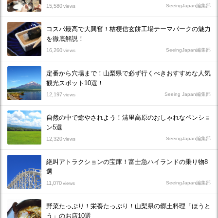
15,580
SeeingJapan編集部
views
コスパ最高で大興奮！桔梗信玄餅工場テーマパークの魅力
を徹底解説！
16,260
SeeingJapan編集部
views
定番から穴場まで！山梨県で必ず行くべきおすすめな人気
観光スポット10選！
12,197
Seeing Japan編集部
views
自然の中で癒やされよう！清里高原のおしゃれなペンショ
ン5選
12,320
SeeingJapan編集部
views
絶叫アトラクションの宝庫！富士急ハイランドの乗り物8
選
11,070
SeeingJapan編集部
views
野菜たっぷり！栄養たっぷり！山梨県の郷土料理「ほうと
う」のお店10選