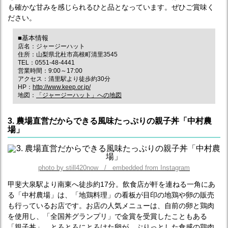
も確かな甘みを感じられるひと品となっています。ぜひご賞味く
ださい。
■基本情報
店名：ジャージーハット
住所：山梨県北杜市高根町清里3545
TEL：0551-48-4441
営業時間：9:00～17:00
アクセス：清里駅より徒歩約30分
HP：
http://www.keep.or.jp/
地図：
「ジャージーハット」への地図
3. 農場直営だからできる風味たっぷりの親子丼「中村農
場」
photo by still420now / embedded from Instagram
甲斐大泉駅より南東へ徒歩約17分。飲食店が軒を連ねる一角にあ
る「中村農場」は、「地鶏料理」の看板が目印の地鶏や卵の販売
も行っているお店です。お店の人気メニューは、自前の卵と鶏肉
を使用し、「全国丼グランプリ」で金賞を受賞したこともある
「親子丼」。とろとろにとろけた卵が、ぷりっとした食感の鶏肉