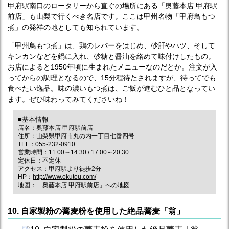
甲府駅南口のロータリーから直ぐの場所にある「奥藤本店 甲府駅
前店」も山梨で行くべき名店です。ここは甲州名物「甲府鳥もつ
煮」の発祥の地としても知られています。
「甲州鳥もつ煮」は、鶏のレバーをはじめ、砂肝やハツ、そして
キンカンなどを鍋に入れ、砂糖と醤油を絡めて味付けしたもの。
お店によると1950年頃に生まれたメニューなのだとか。注文が入
ってからの調理となるので、15分程待たされますが、待ってでも
食べたい逸品。味の濃いもつ煮は、ご飯が進むひと品となってい
ます。ぜひ味わってみてくださいね！
■基本情報
店名：奥藤本店 甲府駅前店
住所：山梨県甲府市丸の内一丁目七番四号
TEL：055-232-0910
営業時間：11:00～14:30 / 17:00～20:30
定休日：不定休
アクセス：甲府駅より徒歩2分
HP：
http://www.okutou.com/
地図：
「奥藤本店 甲府駅前店」への地図
10. 自家製粉の蕎麦粉を使用した絶品蕎麦「翁」