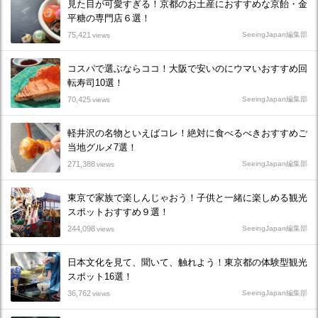
見た目が可愛すぎる！京都のお土産におすすめな京飴・金
平糖の専門店６選！
75,421
SeeingJapan編集部
views
コスパで選ぶならココ！大阪で安いのにウマいおすすめ回
転寿司10選！
70,425
SeeingJapan編集部
views
軽井沢の名物といえばコレ！絶対に食べるべきおすすめご
当地グルメ7選！
271,388
SeeingJapan編集部
views
東京で家族で楽しんじゃおう！子供と一緒に楽しめる観光
スポットおすすめ９選！
244,098
SeeingJapan編集部
views
日本文化を見て、聞いて、触れよう！東京都の体験型観光
スポット16選！
36,762
SeeingJapan編集部
views