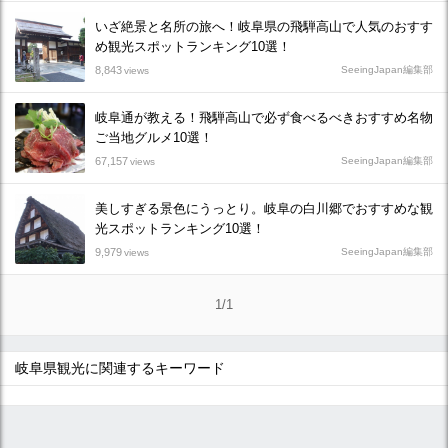
いざ絶景と名所の旅へ！岐阜県の飛騨高山で人気のおすす
め観光スポットランキング10選！
8,843
SeeingJapan編集部
views
岐阜通が教える！飛騨高山で必ず食べるべきおすすめ名物
ご当地グルメ10選！
67,157
SeeingJapan編集部
views
美しすぎる景色にうっとり。岐阜の白川郷でおすすめな観
光スポットランキング10選！
9,979
SeeingJapan編集部
views
1/1
岐阜県観光に関連するキーワード