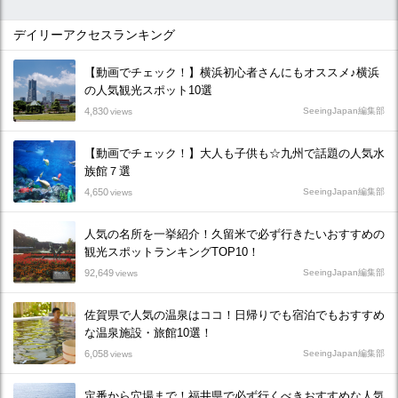
デイリーアクセスランキング
【動画でチェック！】横浜初心者さんにもオススメ♪横浜
の人気観光スポット10選
4,830
SeeingJapan編集部
views
【動画でチェック！】大人も子供も☆九州で話題の人気水
族館７選
4,650
SeeingJapan編集部
views
人気の名所を一挙紹介！久留米で必ず行きたいおすすめの
観光スポットランキングTOP10！
92,649
SeeingJapan編集部
views
佐賀県で人気の温泉はココ！日帰りでも宿泊でもおすすめ
な温泉施設・旅館10選！
6,058
SeeingJapan編集部
views
定番から穴場まで！福井県で必ず行くべきおすすめな人気