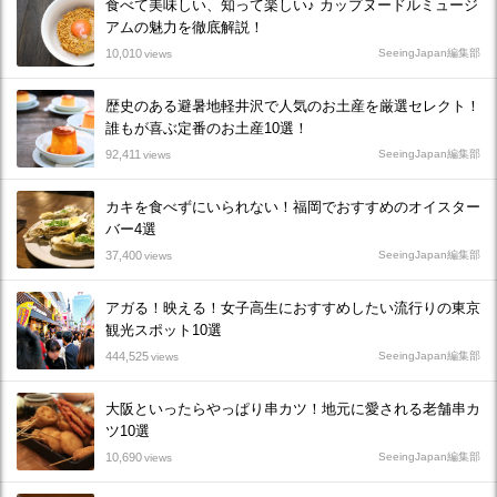
食べて美味しい、知って楽しい♪ カップヌードルミュージ
アムの魅力を徹底解説！
10,010
SeeingJapan編集部
views
歴史のある避暑地軽井沢で人気のお土産を厳選セレクト！
誰もが喜ぶ定番のお土産10選！
92,411
SeeingJapan編集部
views
カキを食べずにいられない！福岡でおすすめのオイスター
バー4選
37,400
SeeingJapan編集部
views
アガる！映える！女子高生におすすめしたい流行りの東京
観光スポット10選
444,525
SeeingJapan編集部
views
大阪といったらやっぱり串カツ！地元に愛される老舗串カ
ツ10選
10,690
SeeingJapan編集部
views