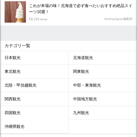
これが本場の味！北海道で必ず食べたいおすすめ絶品スイ
ーツ10選！
59,216
SeeingJapan編集部
views
カテゴリ一覧
日本観光
北海道観光
東北観光
関東観光
北陸・甲信越観光
中部・東海観光
関西観光
中国地方観光
四国観光
九州観光
沖縄県観光