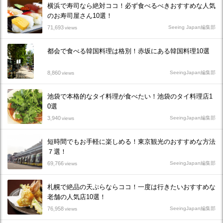
横浜で寿司なら絶対ココ！必ず食べるべきおすすめな人気
のお寿司屋さん10選！
71,693
Seeing Japan編集部
views
都会で食べる韓国料理は格別！赤坂にある韓国料理10選
8,860
SeeingJapan編集部
views
池袋で本格的なタイ料理が食べたい！池袋のタイ料理店1
0選
3,940
SeeingJapan編集部
views
短時間でもお手軽に楽しめる！東京観光のおすすめな方法
７選！
69,766
SeeingJapan編集部
views
札幌で絶品の天ぷらならココ！一度は行きたいおすすめな
老舗の人気店10選！
76,958
SeeingJapan編集部
views