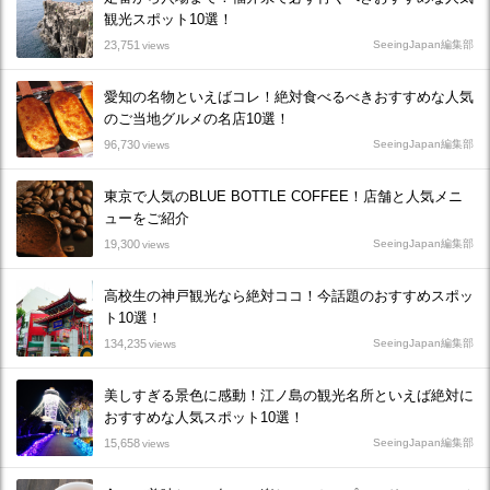
観光スポット10選！
23,751
SeeingJapan編集部
views
愛知の名物といえばコレ！絶対食べるべきおすすめな人気
のご当地グルメの名店10選！
96,730
SeeingJapan編集部
views
東京で人気のBLUE BOTTLE COFFEE！店舗と人気メニ
ューをご紹介
19,300
SeeingJapan編集部
views
高校生の神戸観光なら絶対ココ！今話題のおすすめスポッ
ト10選！
134,235
SeeingJapan編集部
views
美しすぎる景色に感動！江ノ島の観光名所といえば絶対に
おすすめな人気スポット10選！
15,658
SeeingJapan編集部
views