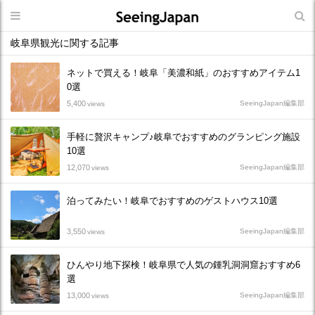
岐阜県観光に関する記事
ネットで買える！岐阜「美濃和紙」のおすすめアイテム1
0選
5,400
SeeingJapan編集部
views
手軽に贅沢キャンプ♪岐阜でおすすめのグランピング施設
10選
12,070
SeeingJapan編集部
views
泊ってみたい！岐阜でおすすめのゲストハウス10選
3,550
SeeingJapan編集部
views
ひんやり地下探検！岐阜県で人気の鍾乳洞洞窟おすすめ6
選
13,000
SeeingJapan編集部
views