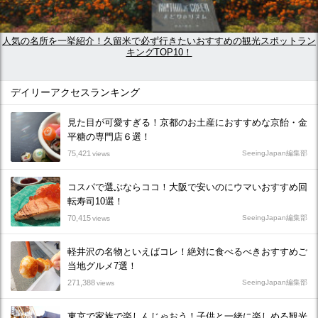
人気の名所を一挙紹介！久留米で必ず行きたいおすすめの観光スポットラン
キングTOP10！
デイリーアクセスランキング
見た目が可愛すぎる！京都のお土産におすすめな京飴・金
平糖の専門店６選！
75,421
SeeingJapan編集部
views
コスパで選ぶならココ！大阪で安いのにウマいおすすめ回
転寿司10選！
70,415
SeeingJapan編集部
views
軽井沢の名物といえばコレ！絶対に食べるべきおすすめご
当地グルメ7選！
271,388
SeeingJapan編集部
views
東京で家族で楽しんじゃおう！子供と一緒に楽しめる観光