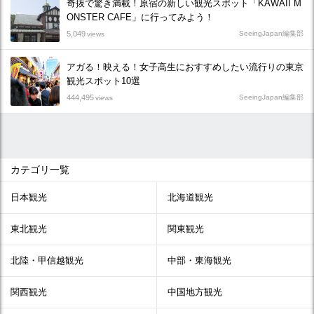
奇抜で驚き満載！原宿の新しい観光スポット「KAWAII M
ONSTER CAFE」に行ってみよう！
5,049
SeeingJapan編集部
views
アガる！映える！女子高生におすすめしたい流行りの東京
観光スポット10選
444,495
SeeingJapan編集部
views
カテゴリ一覧
日本観光
北海道観光
東北観光
関東観光
北陸・甲信越観光
中部・東海観光
関西観光
中国地方観光