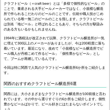
クラフトビール（＝craft beer）とは「多様で個性的なビール」の
ことで、量産される大手ビールメーカーではなく、小規模な醸造
所で作られるこだわりのビールのことです。伝統や職人技がこめ
られている唯一無二のビールのことを指します。クラフトビール
は別名「地ビール」と呼ばれることもあり、そちらの方が馴染み
のある方もいるかもしれませんね。
1994年に酒税法が改正されて以降、クラフトビール醸造所が一気
に増えて300以上のメーカーがありましたが、今は200程度に落ち
着いています。最近になり、改めて「小規模なビール醸造所でビ
ール職人が丹精こめて作るビール」「個性豊かなビール」とし
て、ブームが再燃しているんです。
今回は特に関西で人気のクラフトビール醸造所6か所をご紹介しま
す。
関西のおすすめクラフトビール醸造所6選
関西には、大小さまざまなクラフトビール醸造所が100前後と言わ
れています。その中から選りすぐりの6か所をご紹介します。個性
豊かなビールばかりで、ビール好きにはたまらないポイントでし
ょう。