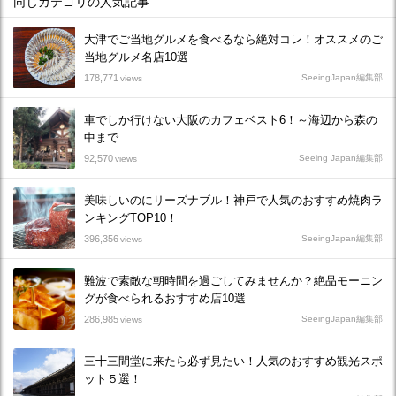
同じカテゴリの人気記事
大津でご当地グルメを食べるなら絶対コレ！オススメのご
当地グルメ名店10選
178,771
SeeingJapan編集部
views
車でしか行けない大阪のカフェベスト6！～海辺から森の
中まで
92,570
Seeing Japan編集部
views
美味しいのにリーズナブル！神戸で人気のおすすめ焼肉ラ
ンキングTOP10！
396,356
SeeingJapan編集部
views
難波で素敵な朝時間を過ごしてみませんか？絶品モーニン
グが食べられるおすすめ店10選
286,985
SeeingJapan編集部
views
三十三間堂に来たら必ず見たい！人気のおすすめ観光スポ
ット５選！