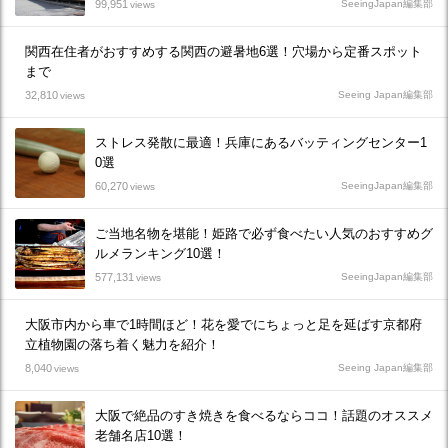
99,951
SeeingJapan編集部
views
関西在住者がおすすめする関西の避暑地6選！穴場から定番スポット
まで
32,810
Seeing Japan編集部
views
ストレス発散に最適！兵庫にあるバッティングセンター1
0選
60,270
SeeingJapan編集部
views
ご当地名物を堪能！姫路で必ず食べたい人気のおすすめグ
ルメランキング10選！
577,131
SeeingJapan編集部
views
大阪市内から車で1時間ほど！花を愛でにちょっと足を延ばす京都府
立植物園の落ち着く魅力を紹介！
8,040
Seeing Japan編集部
views
大阪で絶品のすき焼きを食べるならココ！話題のオススメ
老舗名店10選！