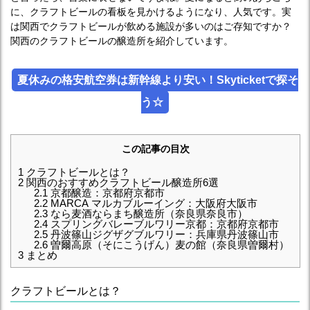
に、クラフトビールの看板を見かけるようになり、人気です。実
は関西でクラフトビールが飲める施設が多いのはご存知ですか？
関西のクラフトビールの醸造所を紹介しています。
夏休みの格安航空券は新幹線より安い！Skyticketで探そ
う☆
この記事の目次
1
クラフトビールとは？
2
関西のおすすめクラフトビール醸造所6選
2.1
京都醸造：京都府京都市
2.2
MARCA マルカブルーイング：大阪府大阪市
2.3
なら麦酒ならまち醸造所（奈良県奈良市）
2.4
スプリングバレーブルワリー京都：京都府京都市
2.5
丹波篠山ジグザグブルワリー：兵庫県丹波篠山市
2.6
曽爾高原（そにこうげん）麦の館（奈良県曽爾村）
3
まとめ
クラフトビールとは？