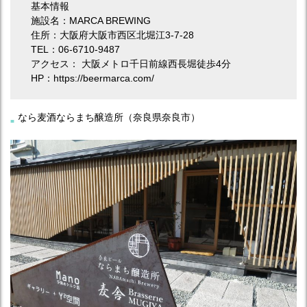
基本情報
施設名：MARCA BREWING
住所：大阪府大阪市西区北堀江3-7-28
TEL：06-6710-9487
アクセス： 大阪メトロ千日前線西長堀徒歩4分
HP：https://beermarca.com/
なら麦酒ならまち醸造所（奈良県奈良市）