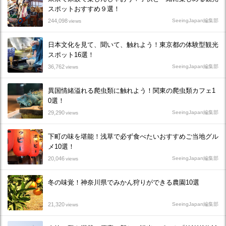
スポットおすすめ９選！
244,098
SeeingJapan編集部
views
日本文化を見て、聞いて、触れよう！東京都の体験型観光
スポット16選！
36,762
SeeingJapan編集部
views
異国情緒溢れる爬虫類に触れよう！関東の爬虫類カフェ1
0選！
29,290
SeeingJapan編集部
views
下町の味を堪能！浅草で必ず食べたいおすすめご当地グル
メ10選！
20,046
SeeingJapan編集部
views
冬の味覚！神奈川県でみかん狩りができる農園10選
21,320
SeeingJapan編集部
views