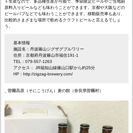
ト生産なので、多品種生産が可能で、季節限定ビールやご当地副
原料入りビールなども味わうことができます。京都や大阪などの
ビールパブなどでも味わうことができます。移動販売車もあり、
比較的さまざまな場所で飲めるクラフトビールと言えるでしょ
う。
基本情報
施設名：丹波篠山ジグザグブルワリー
住所：京都府丹波篠山市福住191-1
TEL：079-557-1263
アクセス： JR福知山線篠山口駅から約25分
HP：http://zigzag-brewery.com/
曽爾高原（そにこうげん）麦の館（奈良県曽爾村）