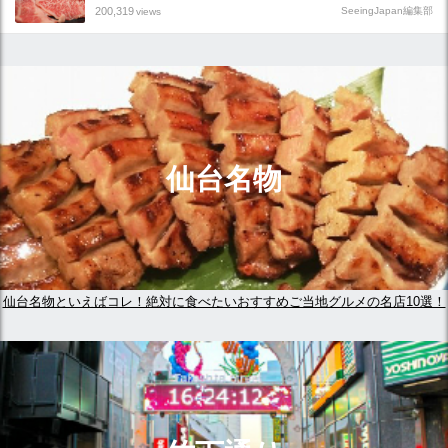
200,319
SeeingJapan編集部
views
仙台名物
仙台名物といえばコレ！絶対に食べたいおすすめご当地グルメの名店10選！