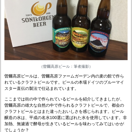
（曽爾高原ビール：筆者撮影）
曽爾高原ビールは、曽爾高原ファームガーデン内の麦の館で作ら
れているクラフトビールです。ビールの本場ドイツのブルーマイ
スター直伝の製法で仕込まれています。
ここまでは街の中で作られているビールを紹介してきましたが、
曽爾高原の雄大な自然の中で作られるクラフトビールで、都会の
クラフトビールとはまた違ったおいしさを感じられます。ビール
醸造の水は、平成の名水100選に選ばれた水を使用しています。非
加熱、無濾過で酵母が生きているビールを味わってみてはいかが
でしょうか？