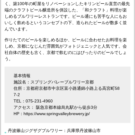
く、築100年の町屋をリノベーションしたキリンビール直営の最先
端のクラフトビール醸造所を併設した、「和クラフト」料理が楽
しめるブルワリーレストランです。ビール通にも苦手な人にもお
いしく飲めるというコンセプトの下、造られたビールが数多く並
んでいます。
作りたてのビールを楽しめるほか、ビールに合わせたお料理を楽
しめ、京都になじんだ雰囲気がフォトジェニックと人気です。会
社自体の歴史も古く、京都で飲むのにはぴったりのビールでしょ
う。
基本情報
施設名：スプリングバレーブルワリー京都
住所：京都府京都市中京区富小路通錦小路上る高宮町58
7-2
TEL：075-231-4960
アクセス： 阪急京都本線烏丸駅から徒歩3分
HP：https://www.springvalleybrewery.jp/
丹波篠山ジグザグブルワリー：兵庫県丹波篠山市