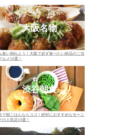
大阪名物
ぁ食い倒れよう！大阪で必ず食べたい絶品のご当
グルメ10選！
渋谷朝食
谷で朝ごはんならココ！絶対におすすめなモーニ
グの人気店10選！