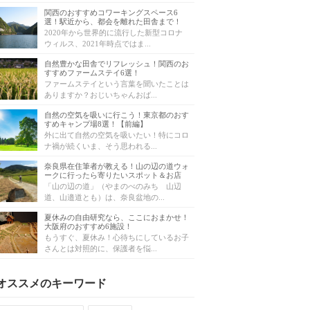
関西のおすすめコワーキングスペース6
選！駅近から、都会を離れた田舎まで！
2020年から世界的に流行した新型コロナ
ウィルス、2021年時点ではま...
自然豊かな田舎でリフレッシュ！関西のお
すすめファームステイ6選！
ファームステイという言葉を聞いたことは
ありますか？おじいちゃんおば...
自然の空気を吸いに行こう！東京都のおす
すめキャンプ場8選！【前編】
外に出て自然の空気を吸いたい！特にコロ
ナ禍が続くいま、そう思われる...
奈良県在住筆者が教える！山の辺の道ウォ
ークに行ったら寄りたいスポット＆お店
「山の辺の道」（やまのべのみち 山辺
道、山邉道とも）は、奈良盆地の...
夏休みの自由研究なら、ここにおまかせ！
大阪府のおすすめ6施設！
もうすぐ、夏休み！心待ちにしているお子
さんとは対照的に、保護者を悩...
オススメのキーワード