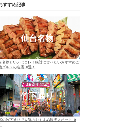
おすすめ記事
仙台名物
台名物といえばコレ！絶対に食べたいおすすめご
地グルメの名店10選！
竹下通り
宿の竹下通りで人気のおすすめ観光スポット10
！