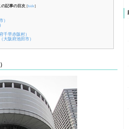
この記事の目次
[
hide
]
市）
）
府千早赤阪村）
（大阪府池田市）
）