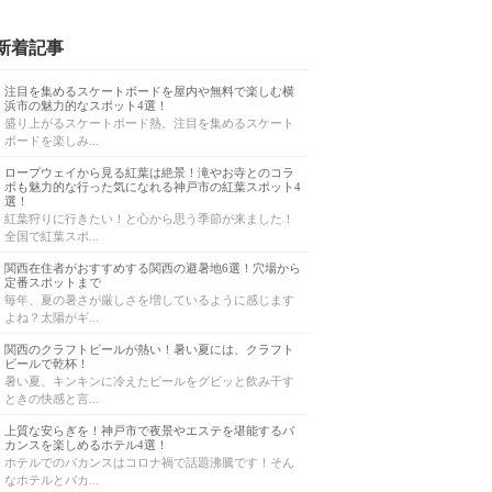
新着記事
注目を集めるスケートボードを屋内や無料で楽しむ横
浜市の魅力的なスポット4選！
盛り上がるスケートボード熱。注目を集めるスケート
ボードを楽しみ...
ロープウェイから見る紅葉は絶景！滝やお寺とのコラ
ボも魅力的な行った気になれる神戸市の紅葉スポット4
選！
紅葉狩りに行きたい！と心から思う季節が来ました！
全国で紅葉スポ...
関西在住者がおすすめする関西の避暑地6選！穴場から
定番スポットまで
毎年、夏の暑さが厳しさを増しているように感じます
よね？太陽がギ...
関西のクラフトビールが熱い！暑い夏には、クラフト
ビールで乾杯！
暑い夏、キンキンに冷えたビールをグビッと飲み干す
ときの快感と言...
上質な安らぎを！神戸市で夜景やエステを堪能するバ
カンスを楽しめるホテル4選！
ホテルでのバカンスはコロナ禍で話題沸騰です！そん
なホテルとバカ...