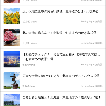
15,000
views
広い大地に圧巻の黄色い絨毯！北海道のひまわり畑8選
10,040
SeeingJapan編集部
views
北の大地に逸品あり！北海道でおすすめのかき氷10選
19,890
SeeingJapan編集部
views
【動画でチェック！】まるで宝石箱★ 北海道で見てほし
いおすすめの夜景10選
5,600
SeeingJapan編集部
views
広大な大地を遊びつくそう！北海道のゲストハウス10選
3,140
SeeingJapan編集部
views
自然と食と温泉と！北海道・東北地方の「道の駅」7選！