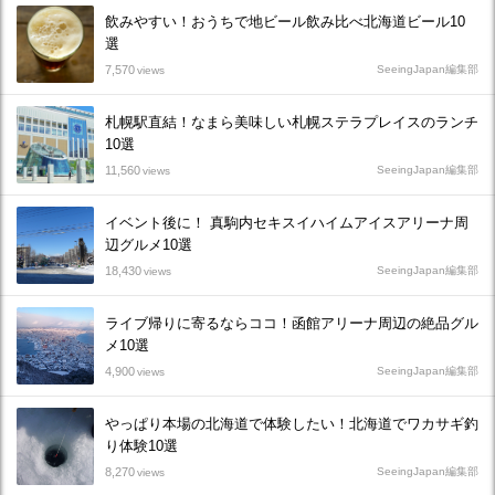
飲みやすい！おうちで地ビール飲み比べ北海道ビール10
選
7,570
SeeingJapan編集部
views
札幌駅直結！なまら美味しい札幌ステラプレイスのランチ
10選
11,560
SeeingJapan編集部
views
イベント後に！ 真駒内セキスイハイムアイスアリーナ周
辺グルメ10選
18,430
SeeingJapan編集部
views
ライブ帰りに寄るならココ！函館アリーナ周辺の絶品グル
メ10選
4,900
SeeingJapan編集部
views
やっぱり本場の北海道で体験したい！北海道でワカサギ釣
り体験10選
8,270
SeeingJapan編集部
views