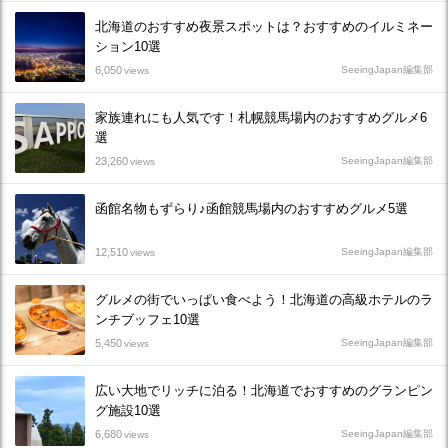
北海道のおすすめ夜景スポットは？おすすめのイルミネー
ション10選
6,050
SeeingJapan編集部
views
家族連れにも人気です！札幌競馬場内のおすすめグルメ6
選
23,260
SeeingJapan編集部
views
函館名物もずらり♪函館競馬場内のおすすめグルメ5選
12,510
SeeingJapan編集部
views
グルメの街でいっぱい食べよう！北海道の高級ホテルのラ
ンチブッフェ10選
5,450
SeeingJapan編集部
views
広い大地でリッチに泊る！北海道でおすすめのグランピン
グ施設10選
6,680
SeeingJapan編集部
views