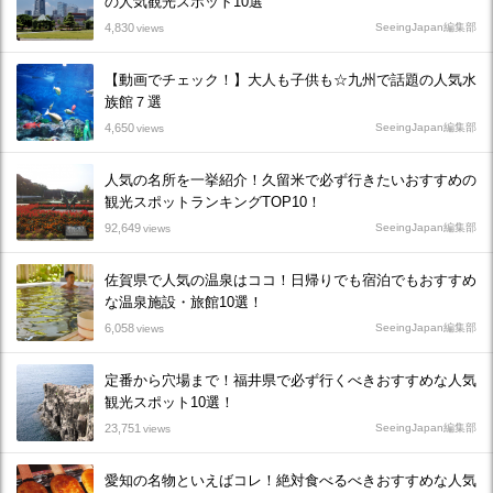
の人気観光スポット10選
4,830
SeeingJapan編集部
views
【動画でチェック！】大人も子供も☆九州で話題の人気水
族館７選
4,650
SeeingJapan編集部
views
人気の名所を一挙紹介！久留米で必ず行きたいおすすめの
観光スポットランキングTOP10！
92,649
SeeingJapan編集部
views
佐賀県で人気の温泉はココ！日帰りでも宿泊でもおすすめ
な温泉施設・旅館10選！
6,058
SeeingJapan編集部
views
定番から穴場まで！福井県で必ず行くべきおすすめな人気
観光スポット10選！
23,751
SeeingJapan編集部
views
愛知の名物といえばコレ！絶対食べるべきおすすめな人気