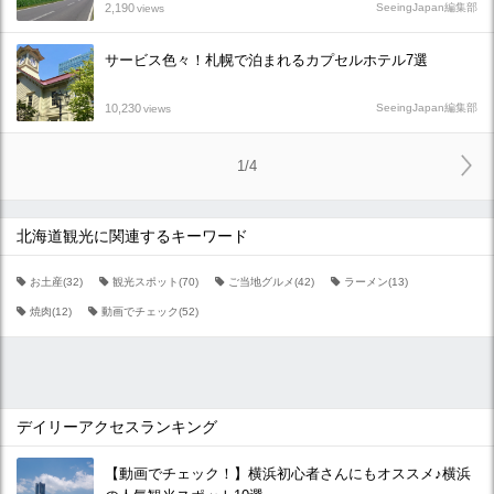
2,190
SeeingJapan編集部
views
サービス色々！札幌で泊まれるカプセルホテル7選
10,230
SeeingJapan編集部
views
1/4
北海道観光に関連するキーワード
お土産(32)
観光スポット(70)
ご当地グルメ(42)
ラーメン(13)
焼肉(12)
動画でチェック(52)
デイリーアクセスランキング
【動画でチェック！】横浜初心者さんにもオススメ♪横浜