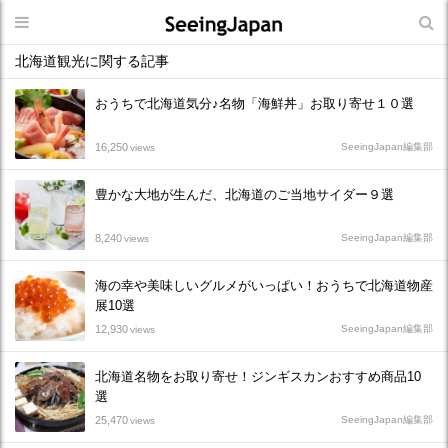
北海道観光に関する記事
おうちで北海道気分♪名物「海鮮丼」お取り寄せ１０選
16,250
SeeingJapan編集部
views
豊かな大地が生んだ、北海道のご当地サイダー９選
8,240
SeeingJapan編集部
views
海の幸や美味しいグルメがいっぱい！おうちで北海道物産
展10選
12,930
SeeingJapan編集部
views
北海道名物をお取り寄せ！ジンギスカンおすすめ商品10
選
25,470
SeeingJapan編集部
views