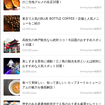
のご当地グルメの名店10選！
96,730
SeeingJapan編集部
views
東京で人気のBLUE BOTTLE COFFEE！店舗と人気メニ
ューをご紹介
19,300
SeeingJapan編集部
views
高校生の神戸観光なら絶対ココ！今話題のおすすめスポッ
ト10選！
134,235
SeeingJapan編集部
views
美しすぎる景色に感動！江ノ島の観光名所といえば絶対に
おすすめな人気スポット10選！
15,658
SeeingJapan編集部
views
食べて美味しい、知って楽しい♪ カップヌードルミュージ
アムの魅力を徹底解説！
10,010
SeeingJapan編集部
views
歴史のある避暑地軽井沢で人気のお土産を厳選セレクト！