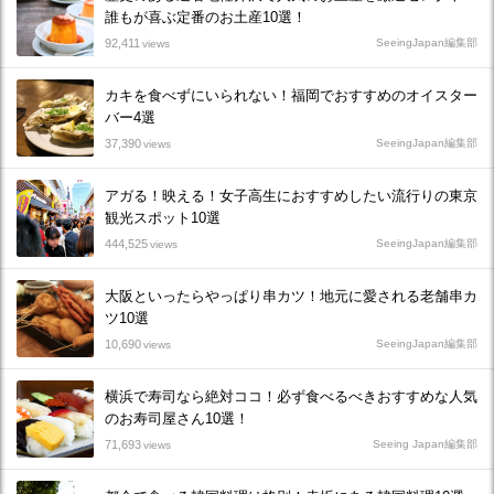
誰もが喜ぶ定番のお土産10選！
92,411
SeeingJapan編集部
views
カキを食べずにいられない！福岡でおすすめのオイスター
バー4選
37,390
SeeingJapan編集部
views
アガる！映える！女子高生におすすめしたい流行りの東京
観光スポット10選
444,525
SeeingJapan編集部
views
大阪といったらやっぱり串カツ！地元に愛される老舗串カ
ツ10選
10,690
SeeingJapan編集部
views
横浜で寿司なら絶対ココ！必ず食べるべきおすすめな人気
のお寿司屋さん10選！
71,693
Seeing Japan編集部
views