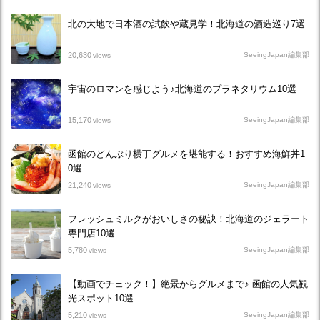
北の大地で日本酒の試飲や蔵見学！北海道の酒造巡り7選
20,630
SeeingJapan編集部
views
宇宙のロマンを感じよう♪北海道のプラネタリウム10選
15,170
SeeingJapan編集部
views
函館のどんぶり横丁グルメを堪能する！おすすめ海鮮丼1
0選
21,240
SeeingJapan編集部
views
フレッシュミルクがおいしさの秘訣！北海道のジェラート
専門店10選
5,780
SeeingJapan編集部
views
【動画でチェック！】絶景からグルメまで♪ 函館の人気観
光スポット10選
5,210
SeeingJapan編集部
views