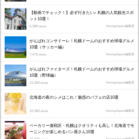
【動画でチェック！】必ず行きたい♪ 札幌の人気観光スポ
ット10選！
6,380
SeeingJapan編集部
views
がんばれコンサドーレ！札幌ドームのおすすめ球場グルメ
10選（サッカー編）
7,470
SeeingJapan編集部
views
がんばれファイターズ！札幌ドームのおすすめ球場グルメ
10選（野球編）
21,000
SeeingJapan編集部
views
北海道の夜のシメはこれ！魅惑のパフェの店10選
10,360
SeeingJapan編集部
views
ベーカリー激戦区・札幌はクオリティも高し！北海道でモ
ーニングが楽しめるパン屋さん10選
SeeingJapan編集部