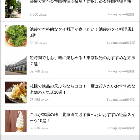
都会で食べる韓国料理は格別！赤坂にある韓国料理10選
8,860
SeeingJapan編集部
views
池袋で本格的なタイ料理が食べたい！池袋のタイ料理店1
0選
3,940
SeeingJapan編集部
views
短時間でもお手軽に楽しめる！東京観光のおすすめな方法
７選！
69,766
SeeingJapan編集部
views
札幌で絶品の天ぷらならココ！一度は行きたいおすすめな
老舗の人気店10選！
76,958
SeeingJapan編集部
views
これが本場の味！北海道で必ず食べたいおすすめ絶品スイ
ーツ10選！
59,216
SeeingJapan編集部
views