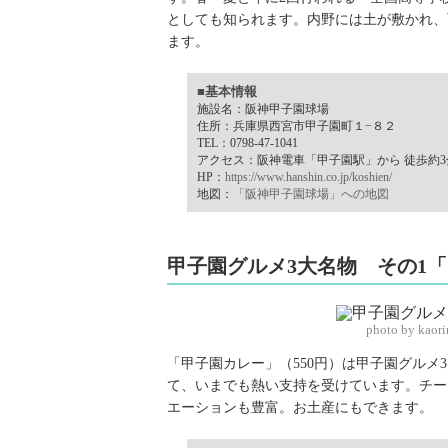
としても知られます。内野には土が敷かれ、
ます。
■基本情報
施設名：阪神甲子園球場
住所：兵庫県西宮市甲子園町１−８２
TEL：0798-47-1041
アクセス：阪神電車「甲子園駅」から 徒歩約3
HP：
https://www.hanshin.co.jp/koshien/
地図：
「阪神甲子園球場」への地図
甲子園グルメ3大名物 その1
photo by kaor
「甲子園カレー」（550円）は甲子園グル
て、いまでも熱い支持を受けています。チー
エーションも豊富。お土産にもできます。