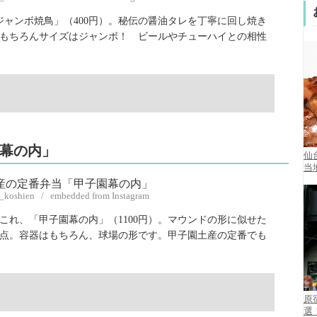
ジャンボ焼鳥」（400円）。秘伝の醤油タレを丁寧に回し焼き
もちろんサイズはジャンボ！ ビールやチューハイとの相性
幕の内」
仙
当
y_koshien / embedded from Instagram
これ、「甲子園幕の内」（1100円）。マウンドの形に似せた
点。容器はもちろん、球場の形です。甲子園土産の定番でも
原
選