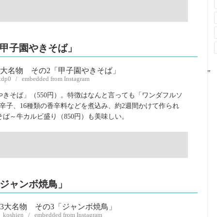
「甲子園やきそば」
"
kdp0 / embedded from Instagram
やきそば」（550円）。特徴はなんと言っても「ワンダフルソ
辛子、16種類の香辛料などを煮込み、約2週間かけて作られ
そば～牛カルビ盛り（850円）も美味しい。
「ジャンボ焼鳥」
y_koshien / embedded from Instagram