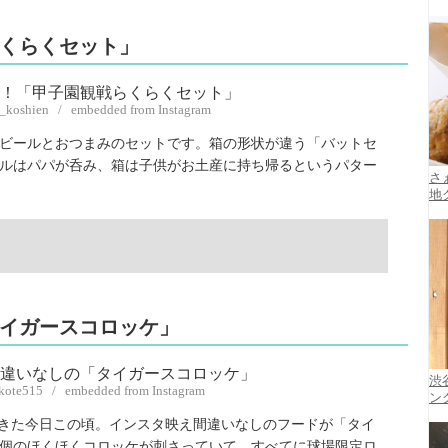
くらくセット」
y_koshien / embedded from Instagram
）はビールとおつまみのセットです。箱の形状が違う「バットセ
ルはパパが呑み、箱は子供がお土産に持ち帰るというパター
さ
地
イガースコロッケ」
渋
ekote515 / embedded from Instagram
ン
てきた今日この頃。インスタ映え間違いなしのフードが「タイ
に3個のほくほくコロッケが刺さっていて、すべてに球場限定ロ