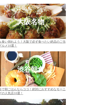
大阪名物
ぁ食い倒れよう！大阪で必ず食べたい絶品のご当
グルメ10選！
渋谷朝食
谷で朝ごはんならココ！絶対におすすめなモーニ
グの人気店10選！