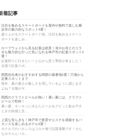
新着記事
注目を集めるスケートボードを屋内や無料で楽しむ横
浜市の魅力的なスポット4選！
盛り上がるスケートボード熱。注目を集めるスケート
ボードを楽しみ...
ロープウェイから見る紅葉は絶景！滝やお寺とのコラ
ボも魅力的な行った気になれる神戸市の紅葉スポット4
選！
紅葉狩りに行きたい！と心から思う季節が来ました！
全国で紅葉スポ...
関西在住者がおすすめする関西の避暑地6選！穴場から
定番スポットまで
毎年、夏の暑さが厳しさを増しているように感じます
よね？太陽がギ...
関西のクラフトビールが熱い！暑い夏には、クラフト
ビールで乾杯！
暑い夏、キンキンに冷えたビールをグビッと飲み干す
ときの快感と言...
上質な安らぎを！神戸市で夜景やエステを堪能するバ
カンスを楽しめるホテル4選！
ホテルでのバカンスはコロナ禍で話題沸騰です！そん
なホテルとバカ...