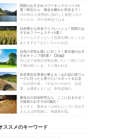
関西のおすすめコワーキングスペース6
選！駅近から、都会を離れた田舎まで！
2020年から世界的に流行した新型コロナ
ウィルス、2021年時点ではま...
自然豊かな田舎でリフレッシュ！関西のお
すすめファームステイ6選！
ファームステイという言葉を聞いたことは
ありますか？おじいちゃんおば...
自然の空気を吸いに行こう！東京都のおす
すめキャンプ場8選！【前編】
外に出て自然の空気を吸いたい！特にコロ
ナ禍が続くいま、そう思われる...
奈良県在住筆者が教える！山の辺の道ウォ
ークに行ったら寄りたいスポット＆お店
「山の辺の道」（やまのべのみち 山辺
道、山邉道とも）は、奈良盆地の...
夏休みの自由研究なら、ここにおまかせ！
大阪府のおすすめ6施設！
もうすぐ、夏休み！心待ちにしているお子
さんとは対照的に、保護者を悩...
オススメのキーワード