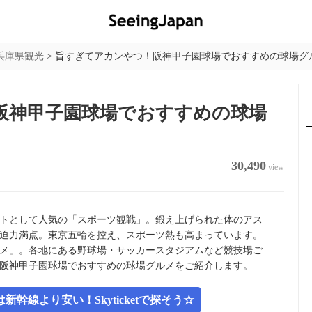
兵庫県観光
>
旨すぎてアカンやつ！阪神甲子園球場でおすすめの球場グル
阪神甲子園球場でおすすめの球場
30,490
view
トとして人気の「スポーツ観戦」。鍛え上げられた体のアス
迫力満点。東京五輪を控え、スポーツ熱も高まっています。
メ」。各地にある野球場・サッカースタジアムなど競技場ご
阪神甲子園球場でおすすめの球場グルメをご紹介します。
幹線より安い！Skyticketで探そう☆