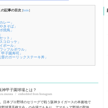
この記事の目次
[
hide
]
カレー」
園やきそば」
ボ焼鳥」
」
セット」
スコロッケ」
イボール」
ワッフルボウル」
「甲子園寿司」
監督のガーリックステーキ丼」
azu.murata / embedded from Instagram
。日本プロ野球のセリーグで戦う阪神タイガースの本拠地で
校野球選手権大会」の会場でもあり、アマチュア野球の聖地