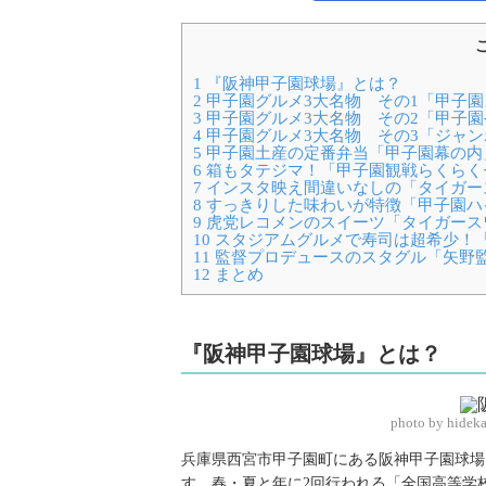
1
『阪神甲子園球場』とは？
2
甲子園グルメ3大名物 その1「甲子園
3
甲子園グルメ3大名物 その2「甲子
4
甲子園グルメ3大名物 その3「ジャン
5
甲子園土産の定番弁当「甲子園幕の内
6
箱もタテジマ！「甲子園観戦らくらく
7
インスタ映え間違いなしの「タイガー
8
すっきりした味わいが特徴「甲子園ハ
9
虎党レコメンのスイーツ「タイガース
10
スタジアムグルメで寿司は超希少！
11
監督プロデュースのスタグル「矢野
12
まとめ
『阪神甲子園球場』とは？
photo by hidek
兵庫県西宮市甲子園町にある阪神甲子園球場
す。春・夏と年に2回行われる「全国高等学