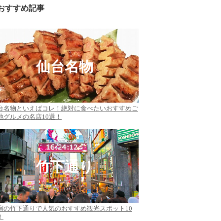
おすすめ記事
仙台名物
台名物といえばコレ！絶対に食べたいおすすめご
地グルメの名店10選！
竹下通り
宿の竹下通りで人気のおすすめ観光スポット10
！