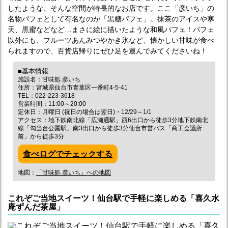
したような、そんな空間が特長的なお店です。ここ「彦いち」の
名物パフェとして有名なのが「黒糖パフェ」。抹茶のアイスや寒
天、黒蜜などなど…まさに絵に描いたような和風パフェ！パフェ
以外にも、フルーツあんみつやかき氷など、懐かしい甘味が食べ
られますので、百貨店帰りにぜひ足を運んでみてくださいね！
■基本情報
施設名：甘味処 彦いち
住所：宮城県仙台市青葉区一番町4-5-41
TEL：022-223-3618
営業時間：11:00～20:00
定休日：月曜日 (祝日の場合は翌日)・12/29～1/1
アクセス：地下鉄南北線「広瀬通駅」西6出口から徒歩3分地下鉄南北
線「勾当台公園駅」南3出口から徒歩3分仙台市営バス「商工会議所
前」から徒歩3分
食べログでチェックする
地図：
「甘味処 彦いち」への地図
これぞご当地スイーツ！仙台駅で手軽に楽しめる「喜久水
庵ずんだ茶屋」