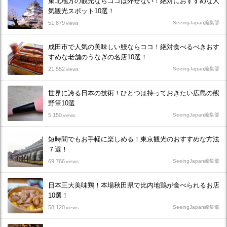
東北地方の観光ならココは外せない！絶対におすすめな人
気観光スポット10選！
51,879
SeeingJapan編集部
views
成田市で人気の美味しい鰻ならココ！絶対食べるべきおす
すめな老舗のうなぎの名店10選！
21,552
SeeingJapan編集部
views
世界に誇る日本の技術！ひとつは持っておきたい広島の熊
野筆10選
5,150
SeeingJapan編集部
views
短時間でもお手軽に楽しめる！東京観光のおすすめな方法
７選！
69,766
SeeingJapan編集部
views
日本三大美味鶏！本場秋田県で比内地鶏が食べられるお店
10選！
58,120
SeeingJapan編集部
views