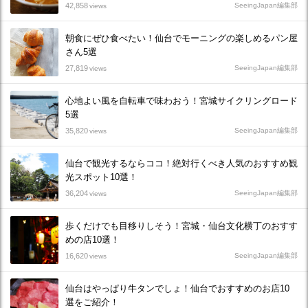
42,858
SeeingJapan編集部
views
朝食にぜひ食べたい！仙台でモーニングの楽しめるパン屋
さん5選
27,819
SeeingJapan編集部
views
心地よい風を自転車で味わおう！宮城サイクリングロード
5選
35,820
SeeingJapan編集部
views
仙台で観光するならココ！絶対行くべき人気のおすすめ観
光スポット10選！
36,204
SeeingJapan編集部
views
歩くだけでも目移りしそう！宮城・仙台文化横丁のおすす
めの店10選！
16,620
SeeingJapan編集部
views
仙台はやっぱり牛タンでしょ！仙台でおすすめのお店10
選をご紹介！