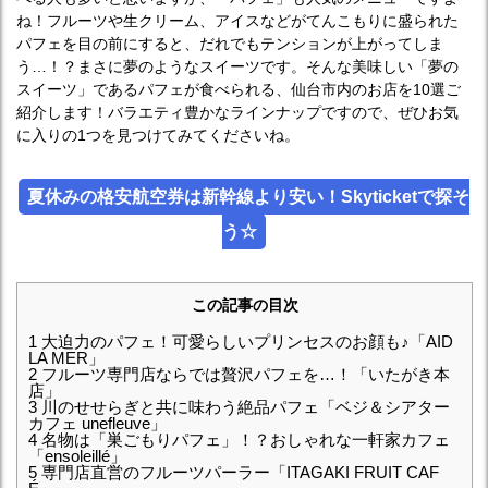
ね！フルーツや生クリーム、アイスなどがてんこもりに盛られた
パフェを目の前にすると、だれでもテンションが上がってしま
う…！？まさに夢のようなスイーツです。そんな美味しい「夢の
スイーツ」であるパフェが食べられる、仙台市内のお店を10選ご
紹介します！バラエティ豊かなラインナップですので、ぜひお気
に入りの1つを見つけてみてくださいね。
夏休みの格安航空券は新幹線より安い！Skyticketで探そ
う☆
この記事の目次
1
大迫力のパフェ！可愛らしいプリンセスのお顔も♪「AID
LA MER」
2
フルーツ専門店ならでは贅沢パフェを…！「いたがき本
店」
3
川のせせらぎと共に味わう絶品パフェ「ベジ＆シアター
カフェ unefleuve」
4
名物は「巣ごもりパフェ」！？おしゃれな一軒家カフェ
「ensoleillé」
5
専門店直営のフルーツパーラー「ITAGAKI FRUIT CAF