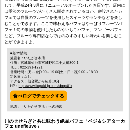
して、平成24年3月にリニューアルオープンしたお店です。店内に
は季節のフルーツがたくさん販売されているほか、併設されたカ
フェでは自慢のフルーツを使用したスイーツやランチなどを楽し
むことができます。ここで味わえるパフェはやっぱりフルーツパ
フェ！旬の果物を使用したものやいちごパフェ、マンゴーパフェ
など、フルーツ専門店ならではのみずみずしい味わいを楽しむこ
とができますよ。
■基本情報
施設名：いたがき本店
住所：宮城県仙台市宮城野区二十人町300-1
TEL：022-291-1221
営業時間：[月～金]9:00～19:00[土・日・祝]9:00～18:30
定休日：なし
アクセス：仙台駅から徒歩10分
HP：
http://www.itagaki-jp.com/shop/01/
食べログでチェックする
地図：
「いたがき本店」への地図
川のせせらぎと共に味わう絶品パフェ「ベジ＆シアターカ
フェ unefleuve」