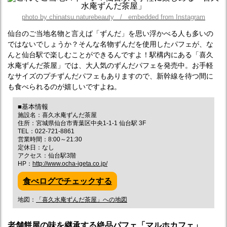
photo by chinatsu.naturebeauty / embedded from Instagram
仙台のご当地名物と言えば「ずんだ」を思い浮かべる人も多いの
ではないでしょうか？そんな名物ずんだを使用したパフェが、な
んと仙台駅で楽しむことができるんですよ！駅構内にある「喜久
水庵ずんだ茶屋」では、大人気のずんだパフェを発売中。お手軽
なサイズのプチずんだパフェもありますので、新幹線を待つ間に
も食べられるのが嬉しいですよね。
■基本情報
施設名：喜久水庵ずんだ茶屋
住所：宮城県仙台市青葉区中央1-1-1 仙台駅 3F
TEL：022-721-8861
営業時間：8:00～21:30
定休日：なし
アクセス：仙台駅3階
HP：
http://www.ocha-igeta.co.jp/
食べログでチェックする
地図：
「喜久水庵ずんだ茶屋」への地図
老舗餅屋の味を継承する絶品パフェ「マルホカフェ」