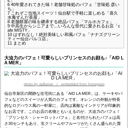
É」
6
40年愛されてきた味！老舗甘味処のパフェ「甘味処 彦い
ち」
7
これぞご当地スイーツ！仙台駅で手軽に楽しめる「喜久
水庵ずんだ茶屋」
8
老舗餅屋の味を継承する絶品パフェ「マルホカフェ」
9
中高生からシニアまで…いろんな世代に愛されるお店「c
afe MISTY」
10
はずれなし！絶対美味しい和風パフェ「ナナズグリーン
ティー仙台パルコ店」
11
まとめ
大迫力のパフェ！可愛らしいプリンセスのお顔も♪「AID L
A MER」
photo by aidlamer / embedded from Instagram
仙台市泉区の閑静な住宅街にある「AID LA MER」は、ケーキやパ
フェなどのスイーツが人気のカフェです。オレンジの外観が特長
的なログハウス風の一軒家に、店内は素敵なインテリアが印象的
なお店です。このお店の名物ともいえるのが、大迫力のパフェ！
「プリンセス・シャーロットパフェ」と名付けられたパフェは高
さ30センチもあり、生クリームやフルーツがたくさん盛られた贅