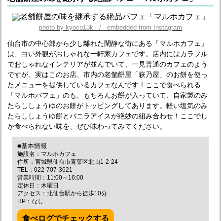
photo by kyoco13k / embedded from Instagram
仙台市の中心部から少し離れた閑静な街にある「マルホカフェ」
は、白い外観がおしゃれな一軒家カフェです。店内にはカラフル
でおしゃれなインテリアが並んでいて、一見普通のカフェのよう
ですが、実はこのお店、市内の老舗餅屋「萩乃屋」のお餅を使っ
たメニューを提供しているカフェなんです！ここで食べられる
「マルホパフェ」のも、もちろんお餅が入っていて、自家製のみ
たらししょうゆのお餅がトッピングしてあります。軽い塩気のみ
たらししょうゆ餅とバニラアイスが絶妙の組み合わせ！ここでし
か食べられない味を、ぜひ味わってみてください。
■基本情報
施設名：マルホカフェ
住所：宮城県仙台市青葉区北山1-2-24
TEL：022-707-3621
営業時間：11:00～16:00
定休日：木曜日
アクセス：北仙台駅から徒歩10分
HP：
なし
食べログでチェックする