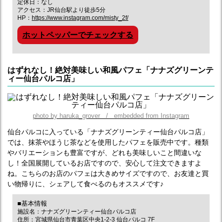
定休日：なし
アクセス：JR仙台駅より徒歩5分
HP：
https://www.instagram.com/misty_2f/
ホットペッパーでチェックする
はずれなし！絶対美味しい和風パフェ「ナナズグリーンテ
ィー仙台パルコ店」
photo by haruka_grover / embedded from Instagram
仙台パルコに入っている「ナナズグリーンティー仙台パルコ店」
では、抹茶やほうじ茶などを使用したパフェを販売中です。種類
やバリエーションも豊富ですが、どれも美味しいこと間違いな
し！全国展開しているお店ですので、安心して注文できますよ
ね。こちらのお店のパフェは大きめサイズですので、お友達と買
い物帰りに、シェアして食べるのもオススメです♪
■基本情報
施設名：ナナズグリーンティー仙台パルコ店
住所：宮城県仙台市青葉区中央1-2-3 仙台パルコ 7F