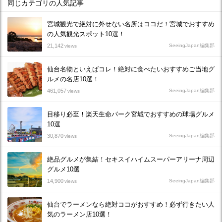
同じカテゴリの人気記事
宮城観光で絶対に外せない名所はココだ！宮城でおすすめ
の人気観光スポット10選！
21,142
SeeingJapan編集部
views
仙台名物といえばコレ！絶対に食べたいおすすめご当地グ
ルメの名店10選！
461,057
SeeingJapan編集部
views
目移り必至！楽天生命パーク宮城でおすすめの球場グルメ
10選
30,870
SeeingJapan編集部
views
絶品グルメが集結！セキスイハイムスーパーアリーナ周辺
グルメ10選
14,900
SeeingJapan編集部
views
仙台でラーメンなら絶対ココがおすすめ！必ず行きたい人
気のラーメン店10選！