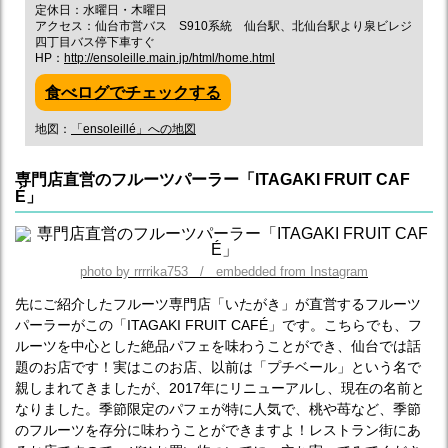
定休日：水曜日・木曜日
アクセス：仙台市営バス S910系統 仙台駅、北仙台駅より泉ビレジ
四丁目バス停下車すぐ
HP：
http://ensoleille.main.jp/html/home.html
食べログでチェックする
地図：
「ensoleillé」への地図
専門店直営のフルーツパーラー「ITAGAKI FRUIT CAF
É」
photo by rrrrika753 / embedded from Instagram
先にご紹介したフルーツ専門店「いたがき」が直営するフルーツ
パーラーがこの「ITAGAKI FRUIT CAFÉ」です。こちらでも、フ
ルーツを中心とした絶品パフェを味わうことができ、仙台では話
題のお店です！実はこのお店、以前は「プチベール」という名で
親しまれてきましたが、2017年にリニューアルし、現在の名前と
なりました。季節限定のパフェが特に人気で、桃や苺など、季節
のフルーツを存分に味わうことができますよ！レストラン街にあ