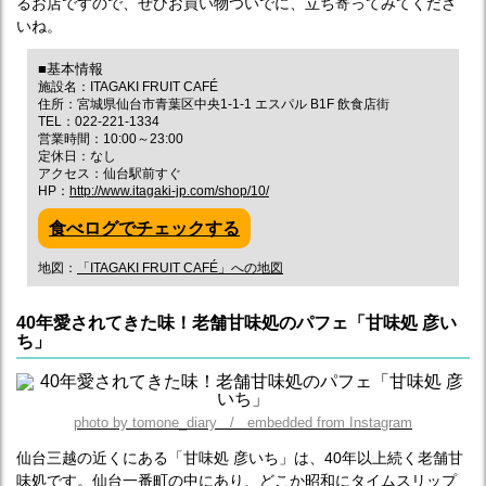
るお店ですので、ぜひお買い物ついでに、立ち寄ってみてくださ
いね。
■基本情報
施設名：ITAGAKI FRUIT CAFÉ
住所：宮城県仙台市青葉区中央1-1-1 エスパル B1F 飲食店街
TEL：022-221-1334
営業時間：10:00～23:00
定休日：なし
アクセス：仙台駅前すぐ
HP：
http://www.itagaki-jp.com/shop/10/
食べログでチェックする
地図：
「ITAGAKI FRUIT CAFÉ」への地図
40年愛されてきた味！老舗甘味処のパフェ「甘味処 彦い
ち」
photo by tomone_diary / embedded from Instagram
仙台三越の近くにある「甘味処 彦いち」は、40年以上続く老舗甘
味処です。仙台一番町の中にあり、どこか昭和にタイムスリップ