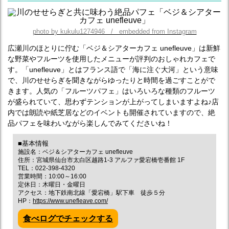
photo by kukulu1274946 / embedded from Instagram
広瀬川のほとりに佇む「ベジ＆シアターカフェ unefleuve」は新鮮
な野菜やフルーツを使用したメニューが評判のおしゃれカフェで
す。「unefleuve」とはフランス語で「海に注ぐ大河」という意味
で、川のせせらぎを聞きながらゆったりと時間を過ごすことがで
きます。人気の「フルーツパフェ」はいろいろな種類のフルーツ
が盛られていて、思わずテンションが上がってしまいますよね♪店
内では朗読や紙芝居などのイベントも開催されていますので、絶
品パフェを味わいながら楽しんでみてくださいね！
■基本情報
施設名：ベジ＆シアターカフェ unefleuve
住所：宮城県仙台市太白区越路1-3 アルファ愛宕橋壱番館 1F
TEL：022-398-4320
営業時間：10:00～16:00
定休日：木曜日・金曜日
アクセス：地下鉄南北線「愛宕橋」駅下車 徒歩５分
HP：
https://www.unefleave.com/
食べログでチェックする