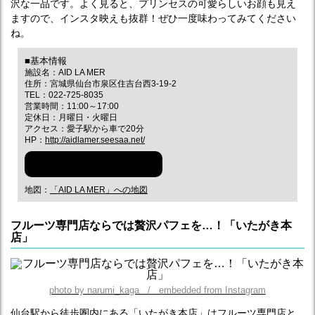
沢な一品です。よく見ると、プリンセスの可愛らしいお顔も見え
ますので、インスタ映えも抜群！ぜひ一度味わってみてください
ね。
■基本情報
施設名：AID LA MER
住所：宮城県仙台市泉区住吉台西3-19-2
TEL：022-725-8035
営業時間：11:00～17:00
定休日：月曜日・火曜日
アクセス：愛子駅から車で20分
HP：
http://aidlamer.seesaa.net/
ぐるなびでチェックする
地図：
「AID LA MER」への地図
フルーツ専門店ならでは贅沢パフェを…！「いたがき本
店」
photo by narumi_kaga / embedded from Instagram
仙台駅から徒歩圏内にある「いたがき本店」はフルーツ専門店と