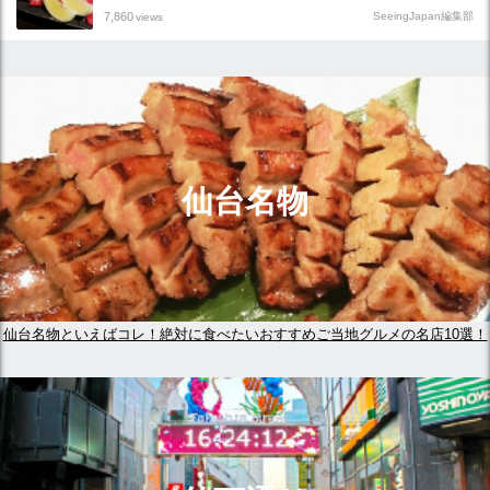
7,860
SeeingJapan編集部
views
仙台名物
仙台名物といえばコレ！絶対に食べたいおすすめご当地グルメの名店10選！