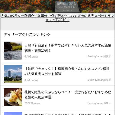
人気の名所を一挙紹介！久留米で必ず行きたいおすすめの観光スポットラン
キングTOP10！
デイリーアクセスランキング
日帰りも宿泊も！熊本で必ず行きたい人気のおすすめ温泉
施設・旅館10選！
4,493
SeeingJapan編集部
views
【動画でチェック！】横浜初心者さんにもオススメ♪横浜
の人気観光スポット10選
4,830
SeeingJapan編集部
views
札幌で絶品の天ぷらならココ！一度は行きたいおすすめな
老舗の人気店10選！
76,958
SeeingJapan編集部
views