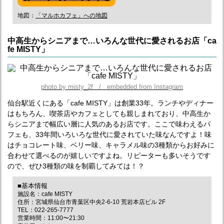
地図：
「マルホカフェ」への地図
中高生からシニアまで…いろんな世代に愛されるお店「ca
fe MISTY」
photo by misty_2f / embedded from Instagram
仙台駅近くにある「cafe MISTY」は創業33年。ランチやディナー
はもちろん、喫茶店やカフェとしても親しまれており、中高生か
らシニアまで幅広い層に人気のあるお店です。ここで味わえるパ
フェも、33年間いろいろな世代に愛されていた味なんですよ！味
はチョコレート味、ベリー味、キャラメル味の3種類からお好みに
合わせて選べるのが嬉しいですよね。リピーターも多いそうです
ので、ぜひ3種類の味を制覇してみては！？
■基本情報
施設名：cafe MISTY
住所：宮城県仙台市青葉区中央2-6-10 荒岩本店ビル 2F
TEL：022-265-7777
営業時間：11:00〜21:30