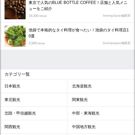
東京で人気のBLUE BOTTLE COFFEE！店舗と人気メニ
ューをご紹介
19,300
SeeingJapan編集部
views
池袋で本格的なタイ料理が食べたい！池袋のタイ料理店1
0選
3,940
SeeingJapan編集部
views
カテゴリ一覧
日本観光
北海道観光
東北観光
関東観光
北陸・甲信越観光
中部・東海観光
関西観光
中国地方観光