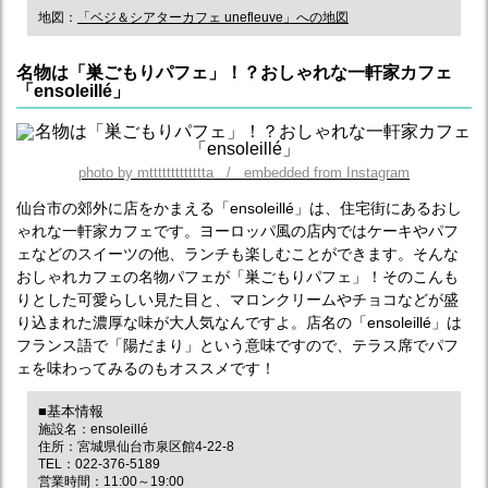
地図：
「ベジ＆シアターカフェ unefleuve」への地図
名物は「巣ごもりパフェ」！？おしゃれな一軒家カフェ
「ensoleillé」
photo by mttttttttttttta / embedded from Instagram
仙台市の郊外に店をかまえる「ensoleillé」は、住宅街にあるおし
ゃれな一軒家カフェです。ヨーロッパ風の店内ではケーキやパフ
ェなどのスイーツの他、ランチも楽しむことができます。そんな
おしゃれカフェの名物パフェが「巣ごもりパフェ」！そのこんも
りとした可愛らしい見た目と、マロンクリームやチョコなどが盛
り込まれた濃厚な味が大人気なんですよ。店名の「ensoleillé」は
フランス語で「陽だまり」という意味ですので、テラス席でパフ
ェを味わってみるのもオススメです！
■基本情報
施設名：ensoleillé
住所：宮城県仙台市泉区館4-22-8
TEL：022-376-5189
営業時間：11:00～19:00