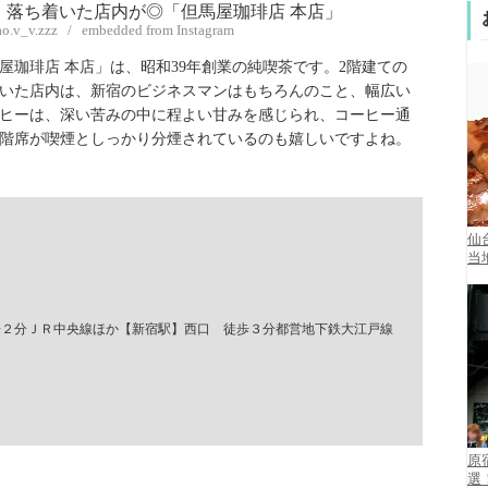
ao.v_v.zzz / embedded from Instagram
珈琲店 本店」は、昭和39年創業の純喫茶です。2階建ての
いた店内は、新宿のビジネスマンはもちろんのこと、幅広い
ヒーは、深い苦みの中に程よい甘みを感じられ、コーヒー通
2階席が喫煙としっかり分煙されているのも嬉しいですよね。
仙
当
歩２分ＪＲ中央線ほか【新宿駅】西口 徒歩３分都営地下鉄大江戸線
原
選