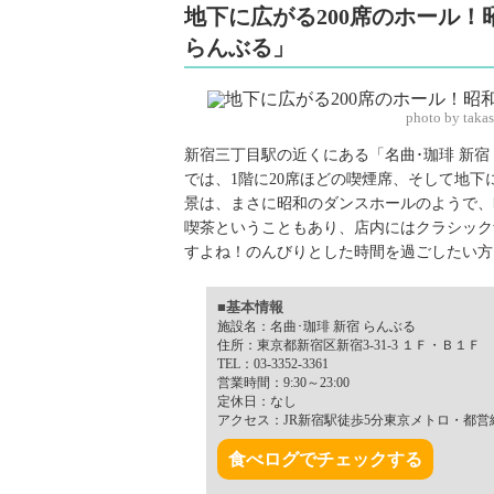
地下に広がる200席のホール！
らんぶる」
photo by taka
新宿三丁目駅の近くにある「名曲･珈琲 新
では、1階に20席ほどの喫煙席、そして地下
景は、まさに昭和のダンスホールのようで、
喫茶ということもあり、店内にはクラシック
すよね！のんびりとした時間を過ごしたい方
■基本情報
施設名：名曲･珈琲 新宿 らんぶる
住所：東京都新宿区新宿3-31-3 １Ｆ・Ｂ１Ｆ
TEL：03-3352-3361
営業時間：9:30～23:00
定休日：なし
アクセス：JR新宿駅徒歩5分東京メトロ・都営
食べログでチェックする