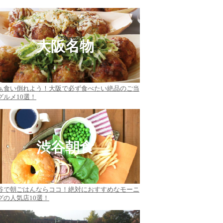
大阪名物
ぁ食い倒れよう！大阪で必ず食べたい絶品のご当
グルメ10選！
渋谷朝食
谷で朝ごはんならココ！絶対におすすめなモーニ
グの人気店10選！