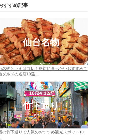
おすすめ記事
仙台名物
台名物といえばコレ！絶対に食べたいおすすめご
地グルメの名店10選！
竹下通り
宿の竹下通りで人気のおすすめ観光スポット10
！