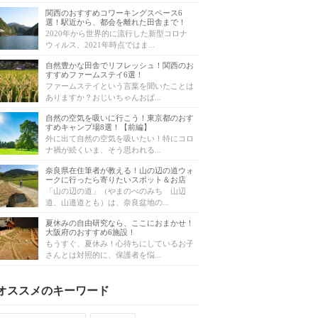
関西のおすすめコワーキングスペース6
選！駅近から、都会を離れた田舎まで！
2020年から世界的に流行した新型コロナ
ウィルス、2021年時点ではま...
自然豊かな田舎でリフレッシュ！関西のお
すすめファームステイ6選！
ファームステイという言葉を聞いたことは
ありますか？おじいちゃんおば...
自然の空気を吸いに行こう！東京都のおす
すめキャンプ場8選！【前編】
外に出て自然の空気を吸いたい！特にコロ
ナ禍が続くいま、そう思われる...
奈良県在住筆者が教える！山の辺の道ウォ
ークに行ったら寄りたいスポット＆お店
「山の辺の道」（やまのべのみち 山辺
道、山邉道とも）は、奈良盆地の...
夏休みの自由研究なら、ここにおまかせ！
大阪府のおすすめ6施設！
もうすぐ、夏休み！心待ちにしているお子
さんとは対照的に、保護者を悩...
オススメのキーワード