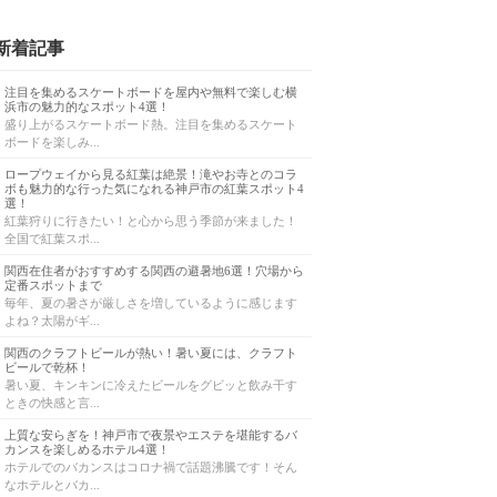
新着記事
注目を集めるスケートボードを屋内や無料で楽しむ横
浜市の魅力的なスポット4選！
盛り上がるスケートボード熱。注目を集めるスケート
ボードを楽しみ...
ロープウェイから見る紅葉は絶景！滝やお寺とのコラ
ボも魅力的な行った気になれる神戸市の紅葉スポット4
選！
紅葉狩りに行きたい！と心から思う季節が来ました！
全国で紅葉スポ...
関西在住者がおすすめする関西の避暑地6選！穴場から
定番スポットまで
毎年、夏の暑さが厳しさを増しているように感じます
よね？太陽がギ...
関西のクラフトビールが熱い！暑い夏には、クラフト
ビールで乾杯！
暑い夏、キンキンに冷えたビールをグビッと飲み干す
ときの快感と言...
上質な安らぎを！神戸市で夜景やエステを堪能するバ
カンスを楽しめるホテル4選！
ホテルでのバカンスはコロナ禍で話題沸騰です！そん
なホテルとバカ...