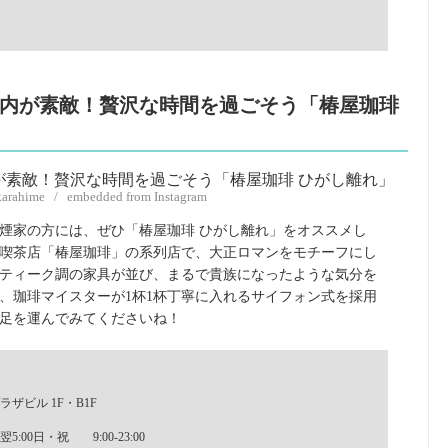
内が素敵！贅沢な時間を過ごそう「椿屋珈琲
karahime / embedded from Instagram
煙家の方には、ぜひ「椿屋珈琲 ひがし離れ」をオススメし
喫茶店「椿屋珈琲」の系列店で、大正ロマンをモチーフにし
ティーク調の家具が並び、まるで貴族になったような気分を
、珈琲マイスターが1杯1杯丁寧に入れるサイフォン式を採用
足を運んでみてくださいね！
ラザビル 1F・B1F
:00日・祝 9:00-23:00