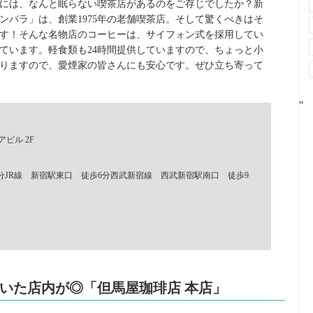
には、なんと眠らない喫茶店があるのをご存じでしたか？新
ンバラ」は、創業1975年の老舗喫茶店。そして驚くべきはそ
です！そんな名物店のコーヒーは、サイフォン式を採用してい
っています。軽食類も24時間提供していますので、ちょっと小
りますので、愛煙家の皆さんにも安心です。ぜひ立ち寄って
"
アビル 2F
分JR線 新宿駅東口 徒歩6分西武新宿線 西武新宿駅南口 徒歩9
いた店内が◎「但馬屋珈琲店 本店」