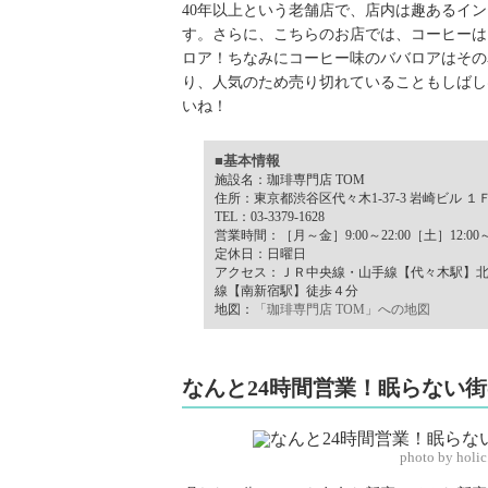
40年以上という老舗店で、店内は趣あるイ
す。さらに、こちらのお店では、コーヒーは
ロア！ちなみにコーヒー味のババロアはその
り、人気のため売り切れていることもしばし
いね！
■基本情報
施設名：珈琲専門店 TOM
住所：東京都渋谷区代々木1-37-3 岩崎ビル １
TEL：03-3379-1628
営業時間：［月～金］9:00～22:00［土］12:00～1
定休日：日曜日
アクセス：ＪＲ中央線・山手線【代々木駅】
線【南新宿駅】徒歩４分
地図：
「珈琲専門店 TOM」への地図
なんと24時間営業！眠らない
photo by holic