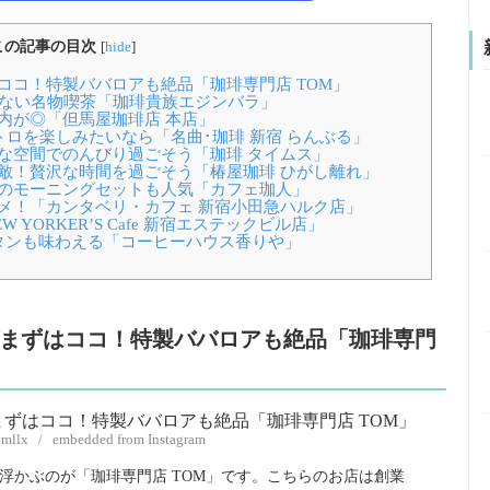
この記事の目次
[
hide
]
コ！特製ババロアも絶品「珈琲専門店 TOM」
らない名物喫茶「珈琲貴族エジンバラ」
内が◎「但馬屋珈琲店 本店」
トロを楽しみたいなら「名曲･珈琲 新宿 らんぶる」
な空間でのんびり過ごそう「珈琲 タイムス」
敵！贅沢な時間を過ごそう「椿屋珈琲 ひがし離れ」
のモーニングセットも人気「カフェ珈人」
メ！「カンタベリ・カフェ 新宿小田急ハルク店」
ORKER’S Cafe 新宿エステックビル店」
タンも味わえる「コーヒーハウス香りや」
まずはココ！特製ババロアも絶品「珈琲専門
emllx / embedded from Instagram
浮かぶのが「珈琲専門店 TOM」です。こちらのお店は創業