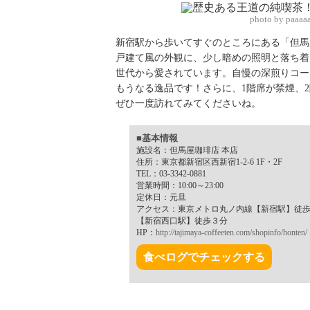
photo by paaaa
新宿駅から歩いてすぐのところにある「但馬屋
戸建て風の外観に、少し暗めの照明と落ち着
世代から愛されています。自慢の深煎りコー
もうなる逸品です！さらに、1階席が禁煙、
ぜひ一度訪れてみてくださいね。
■基本情報
施設名：但馬屋珈琲店 本店
住所：東京都新宿区西新宿1-2-6 1F・2F
TEL：03-3342-0881
営業時間：10:00～23:00
定休日：元旦
アクセス：東京メトロ丸ノ内線【新宿駅】徒
【新宿西口駅】徒歩３分
HP：
http://tajimaya-coffeeten.com/shopinfo/honten/
食べログでチェックする