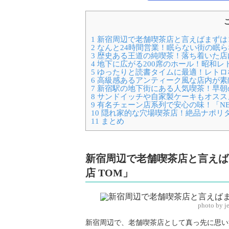
1
新宿周辺で老舗喫茶店と言えばまずはコ
2
なんと24時間営業！眠らない街の眠
3
歴史ある王道の純喫茶！落ち着いた店
4
地下に広がる200席のホール！昭和レ
5
ゆったりと読書タイムに最適！レトロ
6
高級感あるアンティーク風な店内が素
7
新宿駅の地下街にある人気喫茶！早朝
8
サンドイッチや自家製ケーキもオスス
9
有名チェーン店系列で安心の味！「NEW Y
10
隠れ家的な穴場喫茶店！絶品ナポリ
11
まとめ
新宿周辺で老舗喫茶店と言えば
店 TOM」
photo by j
新宿周辺で、老舗喫茶店として真っ先に思い