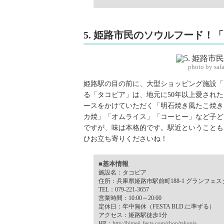
5. 姫路市民のソウルフード！
photo by sa
姫路駅の目の前に、大型ショッピング施設「
る「タコピア」は、地元に50年以上愛され
ースをかけていただく「明石焼き風たこ焼き
カ焼」「オムライス」「コーヒー」など子ど
ですが、味は本格的です。駅近ということも
ひお立ち寄りくださいね！
■基本情報
施設名：タコピア
住所：兵庫県姫路市駅前町188-1 グランフェスタ
TEL：079-221-3657
営業時間：10:00～20:00
定休日：年中無休（FESTA BLD.に準ずる）
アクセス：姫路駅徒歩1分
HP：
http://himeji-festa.com/shop/takopia