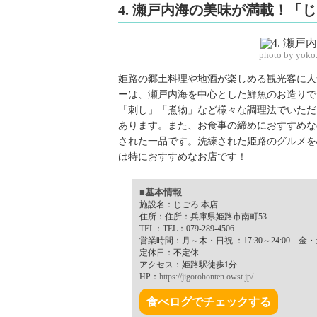
4. 瀬戸内海の美味が満載！「
photo by yoko
姫路の郷土料理や地酒が楽しめる観光客に人
ーは、瀬戸内海を中心とした鮮魚のお造りで
「刺し」「煮物」など様々な調理法でいただ
あります。また、お食事の締めにおすすめな
された一品です。洗練された姫路のグルメを
は特におすすめなお店です！
■基本情報
施設名：じごろ 本店
住所：住所：兵庫県姫路市南町53
TEL：TEL：079-289-4506
営業時間：月～木・日祝 ：17:30～24:00 金・土
定休日：不定休
アクセス：姫路駅徒歩1分
HP：
https://jigorohonten.owst.jp/
食べログでチェックする