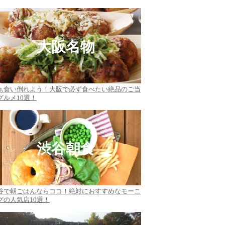
大阪名物
ぁ食い倒れよう！大阪で必ず食べたい絶品のご当
グルメ10選！
渋谷朝食
谷で朝ごはんならココ！絶対におすすめなモーニ
グの人気店10選！