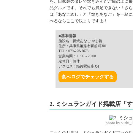
を、自家製のタレで炊き込んだご飯の上に乗
品グルメです。それでも満足できない！さら
は「あなごめし」と「焼きあなご」を一緒に
べるならここで決まりですよ！
■基本情報
施設名：炭焼あなご やま義
住所：兵庫県姫路市駅前町301
TEL：079-226-5678
営業時間：11:00～20:00
定休日：無休
アクセス：姫路駅徒歩3分
食べログでチェックする
2. ミシュランガイド掲載店「
photo by sushi_
こちらのお店は、ミシュランガイドブック兵