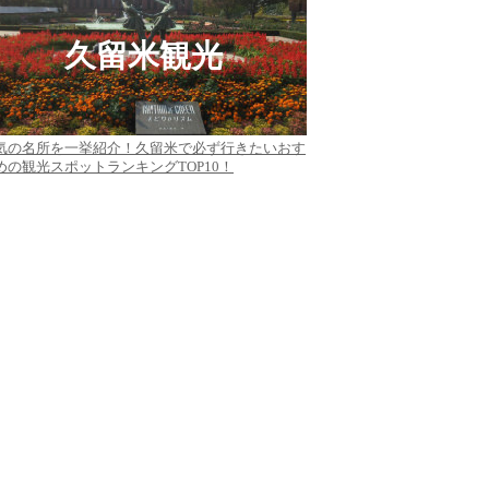
久留米観光
気の名所を一挙紹介！久留米で必ず行きたいおす
めの観光スポットランキングTOP10！