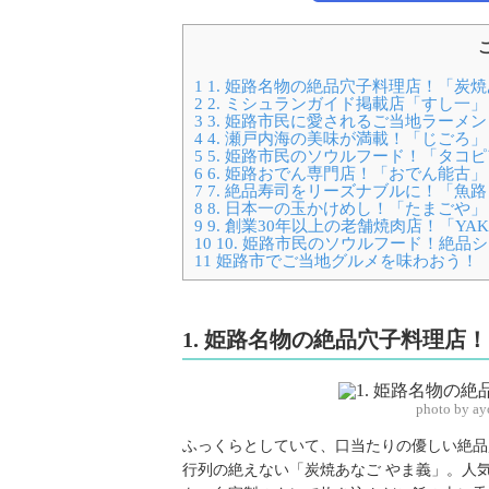
1
1. 姫路名物の絶品穴子料理店！「炭焼
2
2. ミシュランガイド掲載店「すし一」
3
3. 姫路市民に愛されるご当地ラーメ
4
4. 瀬戸内海の美味が満載！「じごろ」
5
5. 姫路市民のソウルフード！「タコ
6
6. 姫路おでん専門店！「おでん能古」
7
7. 絶品寿司をリーズナブルに！「魚
8
8. 日本一の玉かけめし！「たまごや」
9
9. 創業30年以上の老舗焼肉店！「YAKIN
10
10. 姫路市民のソウルフード！絶品
11
姫路市でご当地グルメを味わおう！
1. 姫路名物の絶品穴子料理店
photo by ay
ふっくらとしていて、口当たりの優しい絶品
行列の絶えない「炭焼あなご やま義」。人