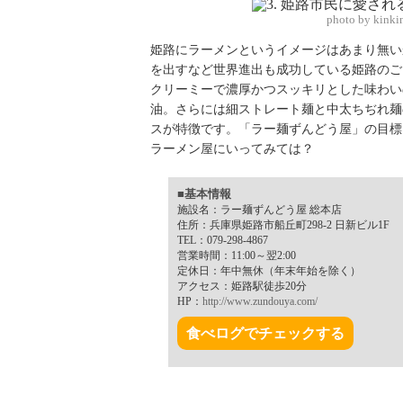
photo by kinki
姫路にラーメンというイメージはあまり無い
を出すなど世界進出も成功している姫路のご
クリーミーで濃厚かつスッキリとした味わい
油。さらには細ストレート麺と中太ちぢれ麺
スが特徴です。「ラー麺ずんどう屋」の目標
ラーメン屋にいってみては？
■基本情報
施設名：ラー麺ずんどう屋 総本店
住所：兵庫県姫路市船丘町298-2 日新ビル1F
TEL：079-298-4867
営業時間：11:00～翌2:00
定休日：年中無休（年末年始を除く）
アクセス：姫路駅徒歩20分
HP：
http://www.zundouya.com/
食べログでチェックする