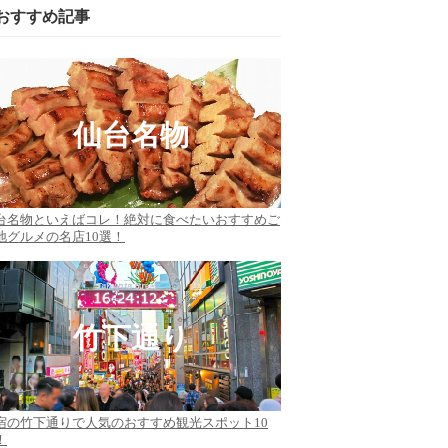
おすすめ記事
仙台名物
台名物といえばコレ！絶対に食べたいおすすめご
地グルメの名店10選！
竹下通り
宿の竹下通りで人気のおすすめ観光スポット10
！