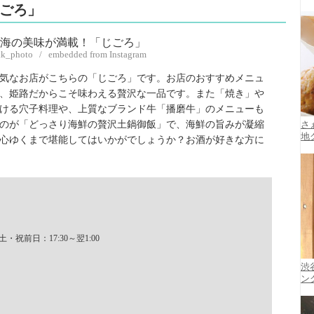
じごろ」
.k_photo / embedded from Instagram
気なお店がこちらの「じごろ」です。お店のおすすめメニュ
、姫路だからこそ味わえる贅沢な一品です。また「焼き」や
ける穴子料理や、上質なブランド牛「播磨牛」のメニューも
のが「どっさり海鮮の贅沢土鍋御飯」で、海鮮の旨みが凝縮
さ
地
心ゆくまで堪能してはいかがでしょうか？お酒が好きな方に
・祝前日：17:30～翌1:00
渋
ン