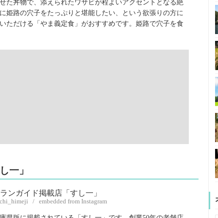
せた丼物で、添えられたワサビが程よいアクセントとなる絶
に姫路の穴子をたっぷりと堪能したい、という欲張りの方に
いただける「やま義定食」がおすすめです。姫路で穴子を食
すし一」
ichi_himeji / embedded from Instagram
庫県版に掲載されている「すし一」です。創業50年の老舗店