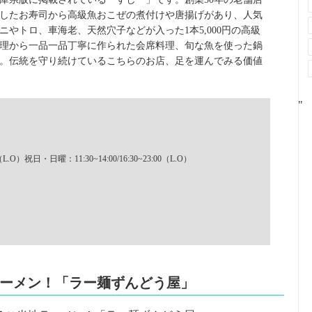
したお寿司から高級魚おこぜの煮付けや唐揚げがあり、人気
やトロ、車海老、天然穴子などが入った1本5,000円の高級
理から一品一品丁寧に作られた会席料理、旬な魚を使った鍋
。伝統を守り続けているこちらのお店、足を運んでみる価値
"
L.O）祝日・日曜：11:30~14:00/16:30~23:00（L.O）
ラーメン！「ラー麺ずんどう屋」