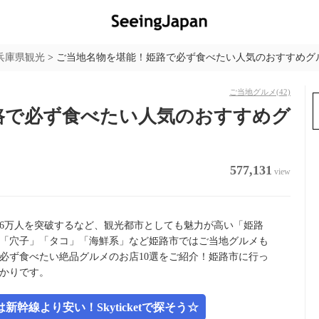
兵庫県観光
>
ご当地名物を堪能！姫路で必ず食べたい人気のおすすめグル
ご当地グルメ
(42)
路で必ず食べたい人気のおすすめグ
577,131
view
86万人を突破するなど、観光都市としても魅力が高い「姫路
「穴子」「タコ」「海鮮系」など姫路市ではご当地グルメも
必ず食べたい絶品グルメのお店10選をご紹介！姫路市に行っ
かりです。
幹線より安い！Skyticketで探そう☆