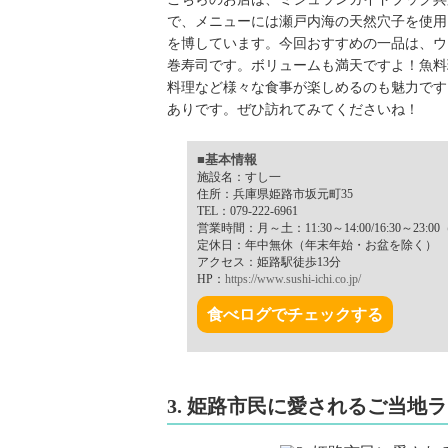
で、メニューには瀬戸内海の天然穴子を使用
を博しています。今回おすすめの一品は、ウニ
巻寿司です。ボリュームも満天ですよ！魚料
料理など様々な食事が楽しめるのも魅力です
ありです。ぜひ訪れてみてくださいね！
■基本情報
施設名：すし一
住所：兵庫県姫路市坂元町35
TEL：079-222-6961
営業時間：月～土：11:30～14:00/16:30～23:00（
定休日：年中無休（年末年始・お盆を除く）
アクセス：姫路駅徒歩13分
HP：
https://www.sushi-ichi.co.jp/
食べログでチェックする
3. 姫路市民に愛されるご当地