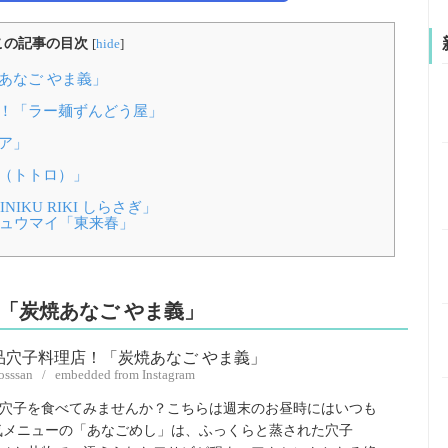
この記事の目次
[
hide
]
あなご やま義」
ン！「ラー麺ずんどう屋」
ピア」
路（トトロ）」
IKU RIKI しらさぎ」
シュウマイ「東来春」
！「炭焼あなご やま義」
osssan / embedded from Instagram
穴子を食べてみませんか？こちらは週末のお昼時にはいつも
気メニューの「あなごめし」は、ふっくらと蒸された穴子