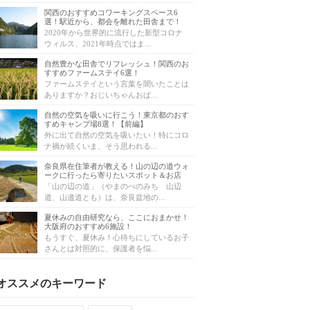
関西のおすすめコワーキングスペース6
選！駅近から、都会を離れた田舎まで！
2020年から世界的に流行した新型コロナ
ウィルス、2021年時点ではま...
自然豊かな田舎でリフレッシュ！関西のお
すすめファームステイ6選！
ファームステイという言葉を聞いたことは
ありますか？おじいちゃんおば...
自然の空気を吸いに行こう！東京都のおす
すめキャンプ場8選！【前編】
外に出て自然の空気を吸いたい！特にコロ
ナ禍が続くいま、そう思われる...
奈良県在住筆者が教える！山の辺の道ウォ
ークに行ったら寄りたいスポット＆お店
「山の辺の道」（やまのべのみち 山辺
道、山邉道とも）は、奈良盆地の...
夏休みの自由研究なら、ここにおまかせ！
大阪府のおすすめ6施設！
もうすぐ、夏休み！心待ちにしているお子
さんとは対照的に、保護者を悩...
オススメのキーワード