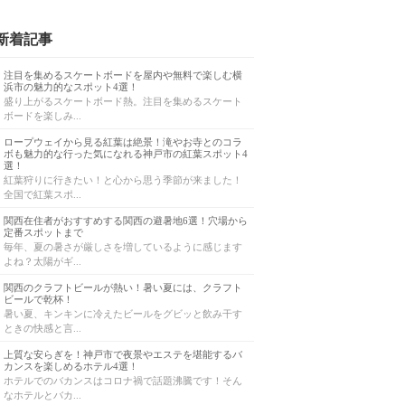
新着記事
注目を集めるスケートボードを屋内や無料で楽しむ横
浜市の魅力的なスポット4選！
盛り上がるスケートボード熱。注目を集めるスケート
ボードを楽しみ...
ロープウェイから見る紅葉は絶景！滝やお寺とのコラ
ボも魅力的な行った気になれる神戸市の紅葉スポット4
選！
紅葉狩りに行きたい！と心から思う季節が来ました！
全国で紅葉スポ...
関西在住者がおすすめする関西の避暑地6選！穴場から
定番スポットまで
毎年、夏の暑さが厳しさを増しているように感じます
よね？太陽がギ...
関西のクラフトビールが熱い！暑い夏には、クラフト
ビールで乾杯！
暑い夏、キンキンに冷えたビールをグビッと飲み干す
ときの快感と言...
上質な安らぎを！神戸市で夜景やエステを堪能するバ
カンスを楽しめるホテル4選！
ホテルでのバカンスはコロナ禍で話題沸騰です！そん
なホテルとバカ...