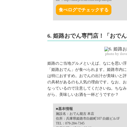
食べログでチェックする
6. 姫路おでん専門店！「おで
photo by ilo
姫路のご当地グルメといえば、なにを思い浮
「姫路おでん」が食べられます。姫路市内に
は特におすすめ。おでんの出汁が美味いと評
の具材があるのも人気の理由です。なお、お
なっているので注意してくださいね。ちなみ
がら、美味しいお酒を一杯どうですか？
■基本情報
施設名：おでん能古 本店
住所：兵庫県姫路市白銀町107 白銀ビル1F
TEL：079-284-7345