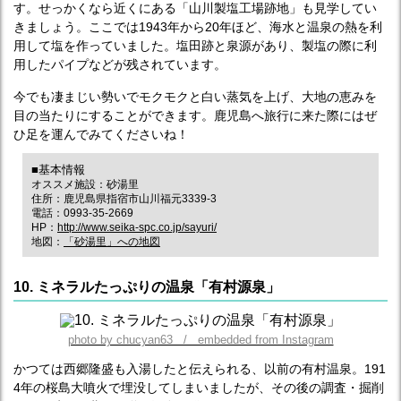
す。せっかくなら近くにある「山川製塩工場跡地」も見学してい
きましょう。ここでは1943年から20年ほど、海水と温泉の熱を利
用して塩を作っていました。塩田跡と泉源があり、製塩の際に利
用したパイプなどが残されています。
今でも凄まじい勢いでモクモクと白い蒸気を上げ、大地の恵みを
目の当たりにすることができます。鹿児島へ旅行に来た際にはぜ
ひ足を運んでみてくださいね！
■基本情報
オススメ施設：砂湯里
住所：鹿児島県指宿市山川福元3339-3
電話：0993-35-2669
HP：
http://www.seika-spc.co.jp/sayuri/
地図：
「砂湯里」への地図
10. ミネラルたっぷりの温泉「有村源泉」
photo by chucyan63 / embedded from Instagram
かつては西郷隆盛も入湯したと伝えられる、以前の有村温泉。191
4年の桜島大噴火で埋没してしまいましたが、その後の調査・掘削