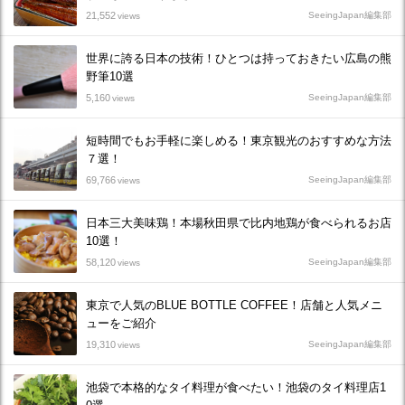
21,552
SeeingJapan編集部
views
世界に誇る日本の技術！ひとつは持っておきたい広島の熊
野筆10選
5,160
SeeingJapan編集部
views
短時間でもお手軽に楽しめる！東京観光のおすすめな方法
７選！
69,766
SeeingJapan編集部
views
日本三大美味鶏！本場秋田県で比内地鶏が食べられるお店
10選！
58,120
SeeingJapan編集部
views
東京で人気のBLUE BOTTLE COFFEE！店舗と人気メニ
ューをご紹介
19,310
SeeingJapan編集部
views
池袋で本格的なタイ料理が食べたい！池袋のタイ料理店1