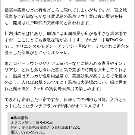
photo by tetsukaryokan / embedded from Instagram
指宿や霧島などの有名どころに隠れてしまいがちですが、宮之城
温泉をご存知ならかなり鹿児島の温泉ツウ！実は古い歴史を持
ち、開湯は江戸時代の文政年間と言われます。
川内川のそばにあり、周辺には田園風景が広がる小さな温泉場で
すが、ここにとても素敵な宿があります。それが「手塚RyOKa
n」。オリエンタルモダン・アジアン・和など、それぞれに趣向を
凝らした部屋がとにかくオシャレ。
またロビーラウンジやカフェ＆バーなどに使われる家具やインテ
リアも、どれも落ち着いた雰囲気で寛ぎの時間を演出してくれま
す。温泉はアルカリ性単純温泉で、美肌効果が高くまるで化粧水
のよう。入ればお肌ツルツルに！温泉は大浴場のほか、緑に囲ま
れた露天風呂、2ヶ所の貸切野天風呂で楽しめます。
できれば宿泊したい宿ですが、日帰りでの利用も可能。入浴とセ
ットになったランチプラン(予約制)がオススメです！
■基本情報
オススメ宿：手塚RyOKan
住所：鹿児島県薩摩郡さつま町湯田1482-1
電話：0996-55-9311