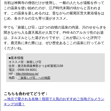
当初は神興寺の僧侶だけが使用し、一般の人たちが湯船を作って
この温泉を使い始めたのが、江戸時代末期の頃からと言われま
す。この温泉を楽しめるのは、昔ながらの紫尾区営大衆浴場をは
じめ、各ホテルの立ち寄り湯がオススメ。
中でも「旅籠しび荘」は2つの自噴の温泉の内湯、川のせせらぎを
聞きながら入る露天風呂が人気です。PH9.4のアルカリ性のお湯
は、ヌルヌルとした湯ざわりですが、これが肌にいいと評判で
す。鹿児島に来た際には、ぜひ歴史あるここの温泉に行ってみて
くださいね。
■基本情報
オススメ宿：旅籠しび荘
住所：鹿児島県薩摩郡さつま町紫尾2168
電話：0996-59-8001
HP：
http://shibisou.jp/
地図：
「旅籠しび荘」への地図
こちらも合わせてどうぞ：
→地元で愛される名物！指宿で人気のおすすめご当地グルメラン
キング10選！