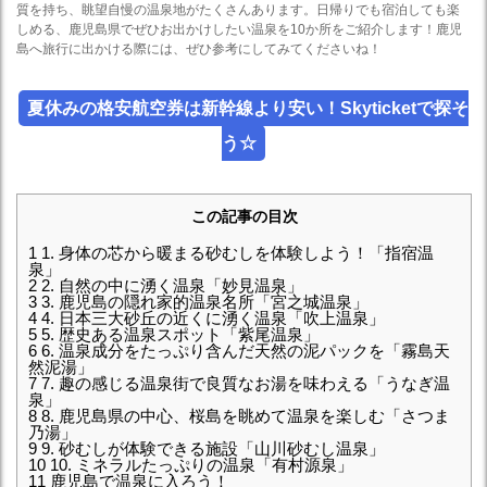
質を持ち、眺望自慢の温泉地がたくさんあります。日帰りでも宿泊しても楽
しめる、鹿児島県でぜひお出かけしたい温泉を10か所をご紹介します！鹿児
島へ旅行に出かける際には、ぜひ参考にしてみてくださいね！
夏休みの格安航空券は新幹線より安い！Skyticketで探そ
う☆
この記事の目次
1
1. 身体の芯から暖まる砂むしを体験しよう！「指宿温
泉」
2
2. 自然の中に湧く温泉「妙見温泉」
3
3. 鹿児島の隠れ家的温泉名所「宮之城温泉」
4
4. 日本三大砂丘の近くに湧く温泉「吹上温泉」
5
5. 歴史ある温泉スポット「紫尾温泉」
6
6. 温泉成分をたっぷり含んだ天然の泥パックを「霧島天
然泥湯」
7
7. 趣の感じる温泉街で良質なお湯を味わえる「うなぎ温
泉」
8
8. 鹿児島県の中心、桜島を眺めて温泉を楽しむ「さつま
乃湯」
9
9. 砂むしが体験できる施設「山川砂むし温泉」
10
10. ミネラルたっぷりの温泉「有村源泉」
11
鹿児島で温泉に入ろう！