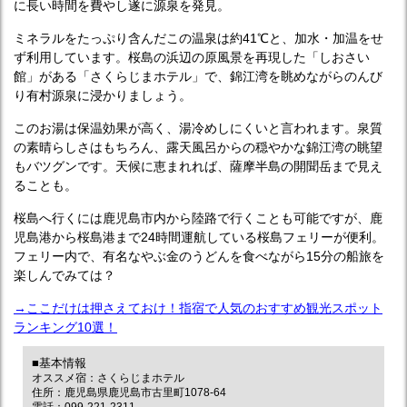
に長い時間を費やし遂に源泉を発見。
ミネラルをたっぷり含んだこの温泉は約41℃と、加水・加温をせ
ず利用しています。桜島の浜辺の原風景を再現した「しおさい
館」がある「さくらじまホテル」で、錦江湾を眺めながらのんび
り有村源泉に浸かりましょう。
このお湯は保温効果が高く、湯冷めしにくいと言われます。泉質
の素晴らしさはもちろん、露天風呂からの穏やかな錦江湾の眺望
もバツグンです。天候に恵まれれば、薩摩半島の開聞岳まで見え
ることも。
桜島へ行くには鹿児島市内から陸路で行くことも可能ですが、鹿
児島港から桜島港まで24時間運航している桜島フェリーが便利。
フェリー内で、有名なやぶ金のうどんを食べながら15分の船旅を
楽しんでみては？
→ここだけは押さえておけ！指宿で人気のおすすめ観光スポット
ランキング10選！
■基本情報
オススメ宿：さくらじまホテル
住所：鹿児島県鹿児島市古里町1078-64