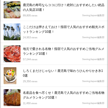
鹿児島の寿司ならココに行け！絶対におすすめしたい絶品
の人気店10選！
89,805
SeeingJapan編集部
views
ここだけは押さえておけ！指宿で人気のおすすめ観光スポ
ットランキング10選！
24,953
SeeingJapan編集部
views
地元で愛される名物！指宿で人気のおすすめご当地グルメ
ランキング10選！
57,044
SeeingJapan編集部
views
しろくまだけじゃない！鹿児島で味わうひんやりかき氷1
0選
29,350
SeeingJapan編集部
views
名産品を食べ尽くせ！鹿児島で人気のおすすめご当地名物
グルメランキング10選！
11,450
SeeingJapan編集部
views