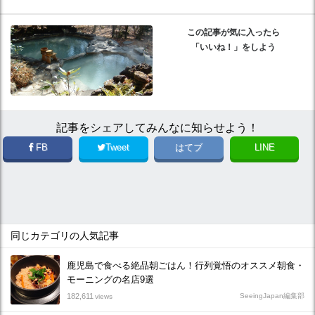
この記事が気に入ったら
「いいね！」をしよう
記事をシェアしてみんなに知らせよう！
FB
Tweet
はてブ
LINE
同じカテゴリの人気記事
鹿児島で食べる絶品朝ごはん！行列覚悟のオススメ朝食・
モーニングの名店9選
182,611
SeeingJapan編集部
views