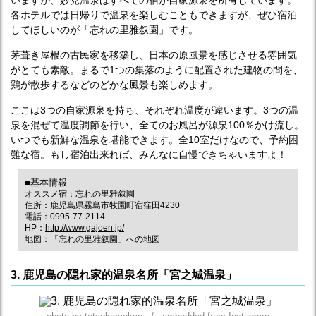
いますが、妙見温泉はすべての宿が自家源泉を所有しています。
各ホテルでは日帰りで温泉を楽しむこともできますが、ぜひ宿泊
してほしいのが「忘れの里雅叙園」です。
茅葺き屋根の古民家を移築し、日本の原風景を感じさせる雰囲気
がとても素敵。まるで1つの集落のように配置された建物の間を、
鶏が散歩するなどのどかな風景も楽しめます。
ここは3つの自家源泉を持ち、それぞれ温度が違います。3つの温
泉を混ぜて温度調節を行い、全てのお風呂が源泉100％かけ流し。
いつでも新鮮な温泉を堪能できます。全10室だけなので、予約困
難な宿。もし宿泊出来れば、みんなに自慢できちゃいますよ！
■基本情報
オススメ宿：忘れの里雅叙園
住所：鹿児島県霧島市牧園町宿窪田4230
電話：0995-77-2114
HP：
http://www.gajoen.jp/
地図：
「忘れの里雅叙園」への地図
3. 鹿児島の隠れ家的温泉名所「宮之城温泉」