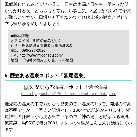
湯船越しにもみどり池が見え、日中の木漏れ日の中、柔らかな明
かりが灯る夜、どちらもとてもいい雰囲気。8室しかないので予約
が難しいですが、日帰りも可能なのでぜひ吹上浜の観光と併せて
立ち寄り湯を楽しみましょう。
■基本情報
オススメ宿：湖畔の宿みどり荘
住所：鹿児島県日置市吹上町湯浦910
電話：099-296-2020
HP：
http://www.midorisou.com/
地図：
「湖畔の宿みどり荘」への地図
5. 歴史ある温泉スポット「紫尾温泉」
photo by gucchan0126 / embedded from Instagram
鹿児島の温泉の中でもかなり歴史の古い温泉の1つで、開湯の時期
は不明ですが、一番古い記録として1384年の記述があります。紫
尾神社の拝殿下から湧き出ているので「神の湯」と呼ばれる単純
硫黄泉。約55℃で毎分200リットルのお湯がこんこんと湧出してい
ます。