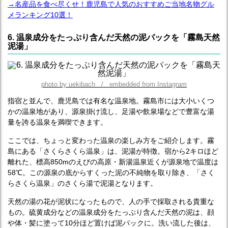
→名産品を食べ尽くせ！鹿児島で人気のおすすめご当地名物グル
メランキング10選！
6. 温泉成分をたっぷり含んだ天然の泥パックを「霧島天然
泥湯」
photo by uekibach / embedded from Instagram
指宿と並んで、鹿児島では有名な温泉地。霧島市には大小いくつ
かの温泉地があり、源泉掛け流し、足湯や飲泉場などで豊富な湯
量を誇る温泉を満喫できます。
ここでは、ちょっと変わった温泉の楽しみ方をご紹介します。霧
島にある「さくらさくら温泉」は、泥湯が特徴。宿から2キロほど
離れた、標高850mのえびの高原・新湯温泉近くが源泉地で温度は
58℃。この源泉の底からすくった泥の不純物を取り除き、「さく
らさくら温泉」のさくら湯で泥湯となります。
天然の湯の花が泥状になったもので、人の手で採取される貴重な
もの。硫黄成分などの温泉成分をたっぷり含んだ天然の泥は、顔
や体・髪に塗って10分ほど置けば泥パックに。洗い流した後は、