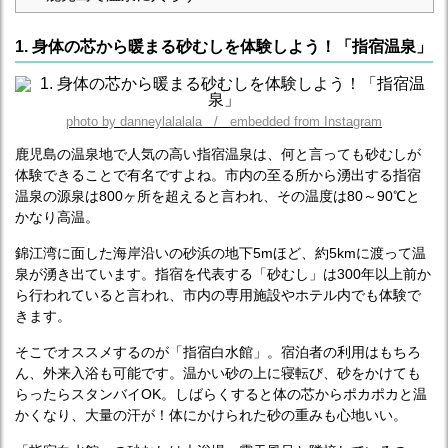
1. 身体の芯から暖まる砂むしを体験しよう！「指宿温泉」
photo by danneylalalala / embedded from Instagram
鹿児島の温泉地で人気の高い指宿温泉は、何と言っても砂むしが
体験できることで有名ですよね。市内の至る所から湧出する指宿
温泉の源泉は800ヶ所を超えると言われ、その温度は80～90℃と
かなり高温。
錦江湾に面した海岸沿いの砂浜の地下5mほど、約5kmに渡って温
泉が湧き出ています。指宿を代表する「砂むし」は300年以上前か
ら行われていると言われ、市内の専用施設やホテル内でも体験で
きます。
そこでオススメするのが「指宿白水館」。宿泊者の利用はもちろ
ん、外来入浴も可能です。温かい砂の上に寝転び、砂をかけても
らったらスタンバイOK。しばらくすると体の芯からポカポカと温
かくなり、大量の汗が！体にかけられた砂の重みも心地いい。