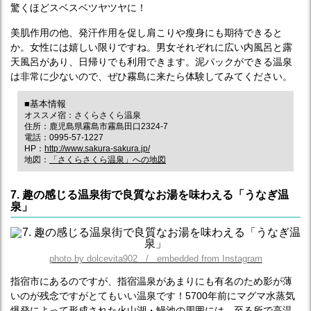
驚くほどスベスベツヤツヤに！
美肌作用の他、発汗作用を促し肩こりや瘦身にも期待できると
か。女性には嬉しい限りですね。男女それぞれに広い内風呂と露
天風呂があり、日帰りでも利用できます。泥パックができる温泉
は非常に少ないので、ぜひ霧島に来たら体験してみてください。
■基本情報
オススメ宿：さくらさくら温泉
住所：鹿児島県霧島市霧島田口2324-7
電話：0995-57-1227
HP：
http://www.sakura-sakura.jp/
地図：
「さくらさくら温泉」への地図
7. 趣の感じる温泉街で良質なお湯を味わえる「うなぎ温
泉」
photo by dolcevita902 / embedded from Instagram
指宿市にあるのですが、指宿温泉があまりにも有名のため影が薄
いのが残念ですがとてもいい温泉です！5700年前にマグマ水蒸気
爆発によって形成された火山湖・鰻池の周囲には、至る所で高温