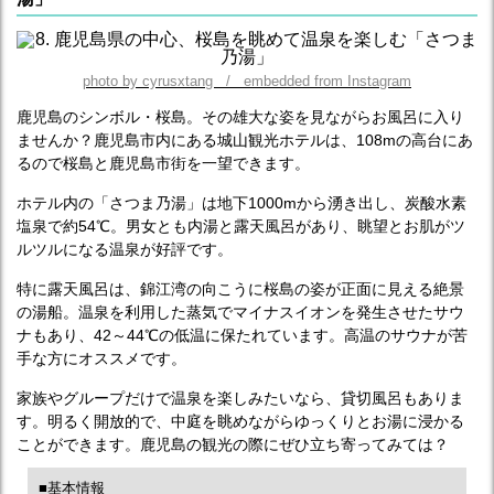
photo by cyrusxtang / embedded from Instagram
鹿児島のシンボル・桜島。その雄大な姿を見ながらお風呂に入り
ませんか？鹿児島市内にある城山観光ホテルは、108mの高台にあ
るので桜島と鹿児島市街を一望できます。
ホテル内の「さつま乃湯」は地下1000mから湧き出し、炭酸水素
塩泉で約54℃。男女とも内湯と露天風呂があり、眺望とお肌がツ
ルツルになる温泉が好評です。
特に露天風呂は、錦江湾の向こうに桜島の姿が正面に見える絶景
の湯船。温泉を利用した蒸気でマイナスイオンを発生させたサウ
ナもあり、42～44℃の低温に保たれています。高温のサウナが苦
手な方にオススメです。
家族やグループだけで温泉を楽しみたいなら、貸切風呂もありま
す。明るく開放的で、中庭を眺めながらゆっくりとお湯に浸かる
ことができます。鹿児島の観光の際にぜひ立ち寄ってみては？
■基本情報