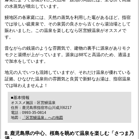
の水蒸気が噴出しています。
鰻地区の各家庭には、天然の蒸気を利用した竈があるほど。指宿
では珍しい硫黄泉で、その泉質の良さから古くから湯治場として
賑わいました。この温泉を楽しむなら区営鰻温泉がオススメで
す。
昔ながらの銭湯のような雰囲気で、建物の裏手に源泉がありモク
モクと湯煙が上がっています。源泉は88℃と高温のため、適温ま
で加水をしています。
地元の人でいつも混雑していますが、それだけ温泉が優れている
証拠。ひなびた温泉街の雰囲気と良質で新鮮なお湯は、指宿温泉
では味わえませんよ！
■基本情報
オススメ施設：区営鰻温泉
住所：鹿児島県指宿市山川成川6217
電話：0993-35-0814
地図：
「区営鰻温泉」への地図
8. 鹿児島県の中心、桜島を眺めて温泉を楽しむ「さつま乃
湯」