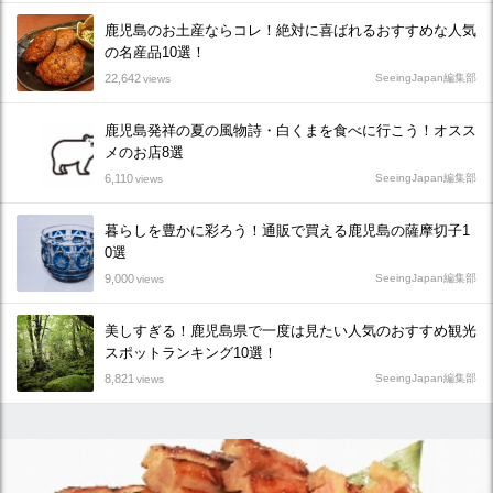
鹿児島のお土産ならコレ！絶対に喜ばれるおすすめな人気
の名産品10選！
22,642
SeeingJapan編集部
views
鹿児島発祥の夏の風物詩・白くまを食べに行こう！オスス
メのお店8選
6,110
SeeingJapan編集部
views
暮らしを豊かに彩ろう！通販で買える鹿児島の薩摩切子1
0選
9,000
SeeingJapan編集部
views
美しすぎる！鹿児島県で一度は見たい人気のおすすめ観光
スポットランキング10選！
8,821
SeeingJapan編集部
views