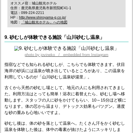
オススメ宿：城山観光ホテル
住所：鹿児島県鹿児島市新照院町41-1
電話：099-224-2211
HP：
http://www.shiroyama-g.co.jp/
地図：
「城山観光ホテル」への地図
9. 砂むしが体験できる施設「山川砂むし温泉」
photo by jovineko / embedded from Instagram
指宿などでも知られる砂むしが、こちらでも体験できます。伏目
海岸の砂浜には温泉が噴き出しているところがあり、この温泉を
利用しているのが「山川砂むし温泉砂湯里」。
古くから天然の砂むし場として、地元の人にも利用されてきまし
た。利用方法はとっても簡単！浴衣に着替えたら、砂むし場へ移
動します。スタッフの人に砂をかけてもらい、10～15分ほど横に
なります。体の芯から温まり、デトックス効果もバツグン。適度
な砂の重みも心地いいですよ。
砂むし後は、体の砂を落として温泉へ。たくさん汗をかく砂むし
温泉を体験した後は、体中の毒素が抜けたようにスッキリしま