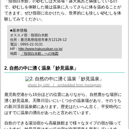
「指宿白水館」の砂むしは大浴場・露天風呂と隣接しているの
で、砂むしを体験した後は温泉に入ってさらに体を温めることが
できます。ぜひ指宿に出かけたら、世界的にも珍しい砂むしを体
験してみてください。
■基本情報
オススメ宿：指宿白水館
住所：鹿児島県指宿市東方12126-12
電話：0993-22-3131
HP：
http://www.hakusuikan.co.jp/
地図：
「指宿白水館」への地図
2. 自然の中に湧く温泉「妙見温泉」
photo by sittt / embedded from Instagram
鹿児島空港から15分ほどの位置にありながら、自然豊かな場所に
湧く妙見温泉。天降川沿いにいくつかの温泉場があり、そのうち
の新川渓谷温泉郷にあります。歴史はたいへん古く、平安時代に
はすでに温泉の湧出があったと言われています。
自炊のできる湯治宿から高級旅館まで様々なタイプの宿が揃って