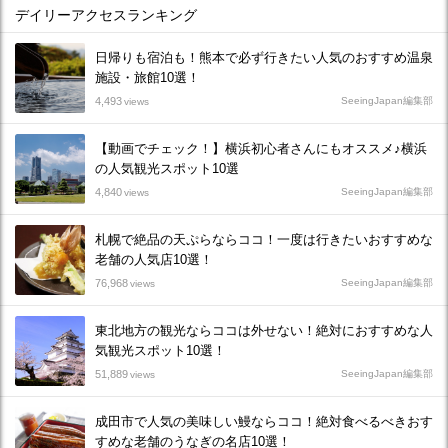
デイリーアクセスランキング
日帰りも宿泊も！熊本で必ず行きたい人気のおすすめ温泉
施設・旅館10選！
4,493
SeeingJapan編集部
views
【動画でチェック！】横浜初心者さんにもオススメ♪横浜
の人気観光スポット10選
4,840
SeeingJapan編集部
views
札幌で絶品の天ぷらならココ！一度は行きたいおすすめな
老舗の人気店10選！
76,968
SeeingJapan編集部
views
東北地方の観光ならココは外せない！絶対におすすめな人
気観光スポット10選！
51,889
SeeingJapan編集部
views
成田市で人気の美味しい鰻ならココ！絶対食べるべきおす
すめな老舗のうなぎの名店10選！