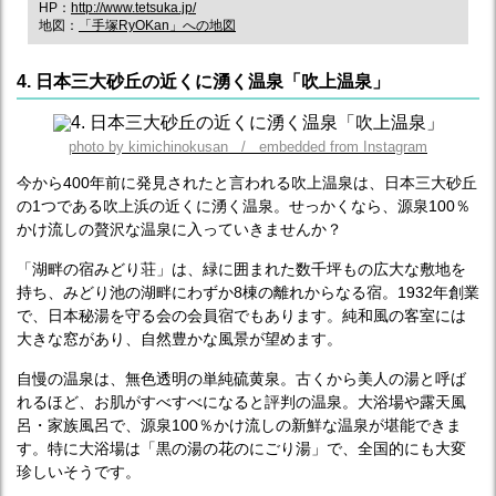
HP：
http://www.tetsuka.jp/
地図：
「手塚RyOKan」への地図
4. 日本三大砂丘の近くに湧く温泉「吹上温泉」
photo by kimichinokusan / embedded from Instagram
今から400年前に発見されたと言われる吹上温泉は、日本三大砂丘
の1つである吹上浜の近くに湧く温泉。せっかくなら、源泉100％
かけ流しの贅沢な温泉に入っていきませんか？
「湖畔の宿みどり荘」は、緑に囲まれた数千坪もの広大な敷地を
持ち、みどり池の湖畔にわずか8棟の離れからなる宿。1932年創業
で、日本秘湯を守る会の会員宿でもあります。純和風の客室には
大きな窓があり、自然豊かな風景が望めます。
自慢の温泉は、無色透明の単純硫黄泉。古くから美人の湯と呼ば
れるほど、お肌がすべすべになると評判の温泉。大浴場や露天風
呂・家族風呂で、源泉100％かけ流しの新鮮な温泉が堪能できま
す。特に大浴場は「黒の湯の花のにごり湯」で、全国的にも大変
珍しいそうです。