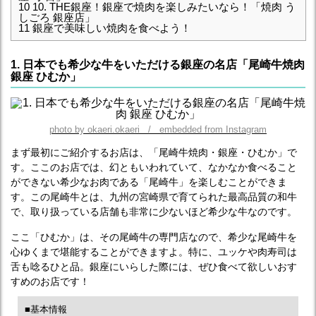
10
10. THE銀座！銀座で焼肉を楽しみたいなら！「焼肉 う
しごろ 銀座店」
11
銀座で美味しい焼肉を食べよう！
1. 日本でも希少な牛をいただける銀座の名店「尾崎牛焼肉
銀座 ひむか」
photo by okaeri.okaeri / embedded from Instagram
まず最初にご紹介するお店は、「尾崎牛焼肉・銀座・ひむか」で
す。ここのお店では、幻ともいわれていて、なかなか食べること
ができない希少なお肉である「尾崎牛」を楽しむことができま
す。この尾崎牛とは、九州の宮崎県で育てられた最高品質の和牛
で、取り扱っている店舗も非常に少ないほど希少な牛なのです。
ここ「ひむか」は、その尾崎牛の専門店なので、希少な尾崎牛を
心ゆくまで堪能することができますよ。特に、ユッケや肉寿司は
舌も唸るひと品。銀座にいらした際には、ぜひ食べて欲しいおす
すめのお店です！
■基本情報