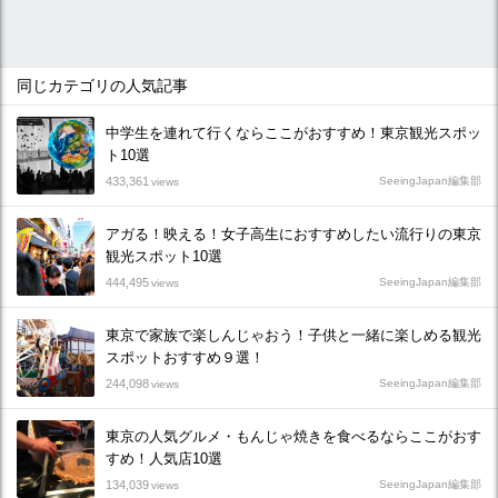
同じカテゴリの人気記事
中学生を連れて行くならここがおすすめ！東京観光スポッ
ト10選
433,361
SeeingJapan編集部
views
アガる！映える！女子高生におすすめしたい流行りの東京
観光スポット10選
444,495
SeeingJapan編集部
views
東京で家族で楽しんじゃおう！子供と一緒に楽しめる観光
スポットおすすめ９選！
244,098
SeeingJapan編集部
views
東京の人気グルメ・もんじゃ焼きを食べるならここがおす
すめ！人気店10選
134,039
SeeingJapan編集部
views