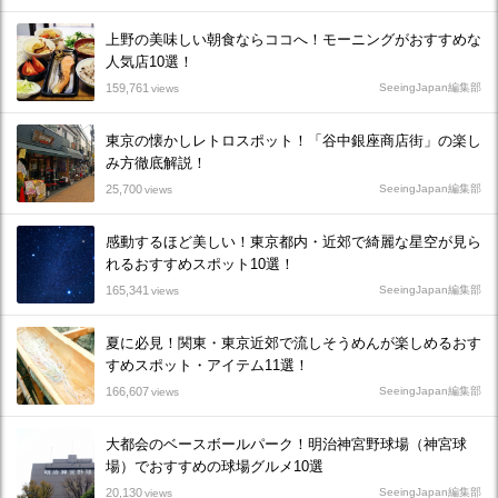
上野の美味しい朝食ならココへ！モーニングがおすすめな
人気店10選！
159,761
SeeingJapan編集部
views
東京の懐かしレトロスポット！「谷中銀座商店街」の楽し
み方徹底解説！
25,700
SeeingJapan編集部
views
感動するほど美しい！東京都内・近郊で綺麗な星空が見ら
れるおすすめスポット10選！
165,341
SeeingJapan編集部
views
夏に必見！関東・東京近郊で流しそうめんが楽しめるおす
すめスポット・アイテム11選！
166,607
SeeingJapan編集部
views
大都会のベースボールパーク！明治神宮野球場（神宮球
場）でおすすめの球場グルメ10選
20,130
SeeingJapan編集部
views