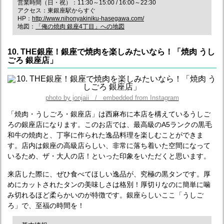
営業時間（日・祝）：11:30～15:00 / 16:00～22:30
アクセス：東銀座駅からすぐ
HP：
http://www.nihonyakiniku-hasegawa.com/
地図：
「俺の焼肉 銀座4丁目」への地図
10. THE銀座！銀座で焼肉を楽しみたいなら！「焼肉 うし
ごろ 銀座店」
photo by jonjaii / embedded from Instagram
「焼肉・うしごろ・銀座店」は西麻布に本店を構えているうしご
ろの銀座店になります。このお店では、最高級のA5ランクの黒毛
和牛の焼肉と、丁寧に作られた逸品料理を楽しむことができま
す。店内は銀座の高級店らしい、非常に落ち着いた空間になって
いるため、ザ・大人の店！といった印象をいただくと思います。
来店した際に、ぜひ食べてほしい逸品が、究極の黒タンです。厚
めにカットされたタンの美味しさは格別！厚切りなのに簡単に噛
み切れるほど柔らかいのが特徴です。銀座らしいここ「うしご
ろ」で、至福の時間を！