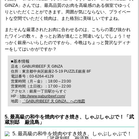
GINZA」さんでは、最高品質のお肉を高級感のある個室でゆっく
りといただくことができます。周囲が気にならない、プライベー
トな空間でいただく焼肉は、また格別に美味しいですよね。
またそんな厳選されたお肉に合わせるのは、こちらの選び抜かれ
たワインの数々。きっとお酒が進むこと間違いなしでしょう！せ
っかく銀座へいらしたのですから、今晩はちょっと贅沢なディナ
ーをしてはいかがですか？
■基本情報
店名：GABURIBEEF 天 GINZA
住所：東京都中央区銀座2-5-19 PUZZLE銀座 8F
電話番号：03-6264-4129
営業時間（月～金）：18:00～23:00
営業時間（土日祝）：17:00～22:00
アクセス：銀座一丁目駅からすぐ
HP：
http://www.gaburibeef.com/
地図：
「GABURIBEEF 天 GINZA」への地図
5. 最高級の和牛を焼肉やすき焼き、しゃぶしゃぶで！「武
蔵別邸 巌流島」