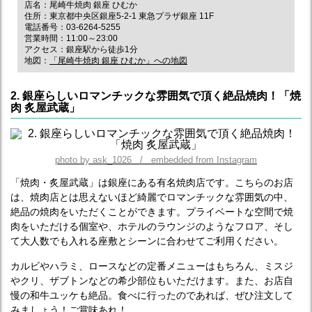
店名：尾崎牛焼肉 銀座 ひむか
住所：東京都中央区銀座5-2-1 東急プラザ銀座 11F
電話番号：03-6264-5255
営業時間：11:00～23:00
アクセス：銀座駅から徒歩1分
地図：
「尾崎牛焼肉 銀座 ひむか」への地図
2. 銀座らしいロマンチックな雰囲気で頂く絶品焼肉！「焼
肉 炙屋武蔵」
photo by ask_1026 / embedded from Instagram
「焼肉・炙屋武蔵」は銀座にある有名焼肉店です。こちらのお店
は、焼肉店とは思えないほど綺麗でロマンチックな雰囲気の中、
絶品の焼肉をいただくことができます。プライベートな空間で焼
肉をいただける個室や、ホテルのラウンジのようなフロア、そし
て大人数でも入れる座敷とシーンに合わせてご利用ください。
カルビやハラミ、ロースなどの定番メニューはもちろん、ミスジ
やクリ、ザブトンなどの希少部位もいただけます。また、お店自
慢の和牛ユッケも絶品。食べに行ったのであれば、ぜひ注文して
みましょう！ご賞味あれ！