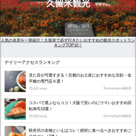
久留米観光
人気の名所を一挙紹介！久留米で必ず行きたいおすすめの観光スポットラン
キングTOP10！
デイリーアクセスランキング
見た目が可愛すぎる！京都のお土産におすすめな京飴・金
平糖の専門店６選！
75,421
SeeingJapan編集部
views
コスパで選ぶならココ！大阪で安いのにウマいおすすめ回
転寿司10選！
70,415
SeeingJapan編集部
views
軽井沢の名物といえばコレ！絶対に食べるべきおすすめご