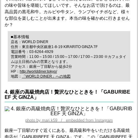
の味や旨味を堪能してほしいです。そんなお店で頂けるのは、最
高品質の黒毛和牛。カルビや牛タン、ランプやイチボなど、様々
な部位を楽しむことが出来ます。本当の味を確かめに行きません
か？
■基本情報
店名：WORLD DINER
住所：東京都中央区銀座1-8-19 KIRARITO GINZA 7F
電話番号：03-6264-4929
営業時間：11:00～15:00 / 15:00～17:00 / 17:00～23:00 ※カフェタイ
ムは土日祝のみの営業となります。
アクセス：銀座一丁目駅から徒歩2分
HP：
http://worlddiner.tokyo/
地図：
「WORLD DINER」への地図
4. 銀座の高級焼肉店！贅沢なひとときを！「GABURIBE
EF 天 GINZA」
photo by mari.k59 / embedded from Instagram
銀座一丁目駅のすぐ近くにある、最高級和牛をいただける高級焼
肉店が「GABURIBEEF 天 GINZA」です。この「GABURIBEEF 天