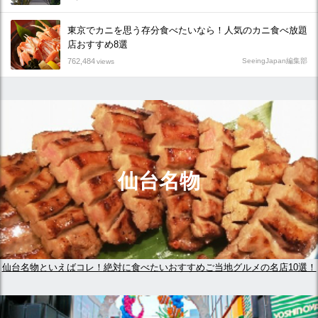
東京でカニを思う存分食べたいなら！人気のカニ食べ放題
店おすすめ8選
762,484
SeeingJapan編集部
views
仙台名物
仙台名物といえばコレ！絶対に食べたいおすすめご当地グルメの名店10選！