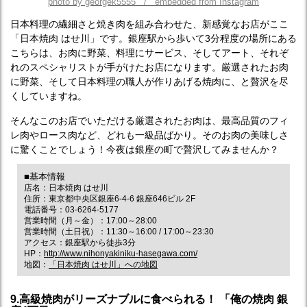
photo by georgek5555 / embedded from Instagram
日本料理の繊細さと焼き肉を組み合わせた、新感覚なお店がここ
「日本焼肉 はせ川」です。銀座駅から歩いて3分程度の場所にある
こちらは、お肉に野菜、料理にサービス、そしてアート、それぞ
れのスペシャリストが手がけたお店になります。厳選されたお肉
に野菜、そして日本料理の職人が作りあげる焼肉に、と贅沢を尽
くしていますね。
そんなこのお店でいただける厳選されたお肉は、最高品質のフィ
レ肉やロース肉など、どれも一級品ばかり。そのお肉の美味しさ
に驚くことでしょう！今夜は銀座の町で贅沢してみませんか？
■基本情報
店名：日本焼肉 はせ川
住所：東京都中央区銀座6-4-6 銀座646ビル 2F
電話番号：03-6264-5177
営業時間（月～金）：17:00～28:00
営業時間（土日祝）：11:30～16:00 / 17:00～23:30
アクセス：銀座駅から徒歩3分
HP：
http://www.nihonyakiniku-hasegawa.com/
地図：
「日本焼肉 はせ川」への地図
9.高級焼肉がリーズナブルに食べられる！ 「俺の焼肉 銀