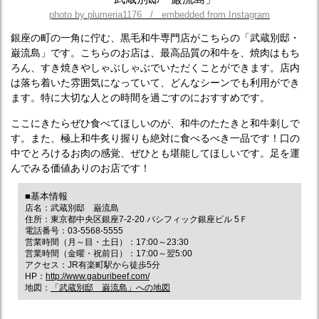
photo by plumeria1176 / embedded from Instagram
銀座の町の一角に佇む、黒毛和牛専門店がこちらの「武蔵別邸・
巌流島」です。こちらのお店は、最高品質の和牛を、焼肉はもち
ろん、すき焼きやしゃぶしゃぶでいただくことができます。店内
は落ち着いた雰囲気になっていて、どんなシーンでも利用ができ
ます。特に大切な人との時間を過ごすのにおすすめです。
ここにきたらぜひ食べてほしいのが、和牛のたたきと和牛刺しで
す。また、極上和牛炙り握りも絶対に食べるべき一品です！口の
中でとろけるお肉の感覚、ぜひとも堪能してほしいです。足を運
んでみる価値ありのお店です！
■基本情報
店名：武蔵別邸 巌流島
住所：東京都中央区銀座7-2-20 パシフィック銀座ビル 5Ｆ
電話番号：03-5568-5555
営業時間（月～目・土日）：17:00～23:30
営業時間（金曜・祝前日）：17:00～翌5:00
アクセス：JR有楽町駅から徒歩5分
HP：
http://www.gaburibeef.com/
地図：
「武蔵別邸 巌流島」への地図