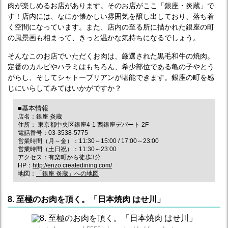
肉が楽しめるお店があります。そのお店がここ「銀座・炎蔵」で
す！店内には、なにか懐かしい雰囲気を醸し出しており、落ち着
く空間になっています。また、店内の至る所に描かれた銀座の町
の風景画も相まって、きっと温かな気持ちになるでしょう。
そんなこのお店でいただくお肉は、厳選された黒毛和牛の焼肉。
定番のカルビやハラミはもちろん、希少部位である亀の子やとう
がらし、そしてシャトーブリアンが堪能できます。銀座の町を感
じにいらしてみてはいかがですか？
■基本情報
店名：銀座 炎蔵
住所： 東京都中央区銀座4-1 西銀座デパート 2F
電話番号：03-3538-5775
営業時間（月～金）：11:30～15:00 / 17:00～23:00
営業時間（土日祝）：11:30～23:00
アクセス：有楽町から徒歩3分
HP：
http://enzo.createdining.com/
地図：
「銀座 炎蔵」への地図
8. 至極のお肉を頂く。「日本焼肉 はせ川」