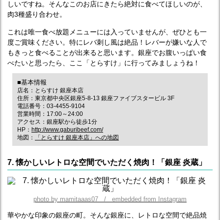
しいですね。そんなこのお店にきたら絶対に食べてほしいのが、
肉3種盛り合わせ。
これは唯一食べ放題メニューには入っていませんが、ぜひとも一
度ご賞味ください。特にレバ刺し風は絶品！レバーが嫌いな人で
もきっと食べることが出来ると思います。銀座でお腹いっぱい食
べたいと思ったら、ここ「とらすけ」に行ってみましょうね！
■基本情報
店名：とらすけ 銀座本店
住所：東京都中央区銀座5-8-13 銀座ファイブスタービル 3F
電話番号：03-4455-9104
営業時間：17:00～24:00
アクセス：銀座駅から徒歩1分
HP：
http://www.gaburibeef.com/
地図：
「とらすけ 銀座本店」への地図
7. 懐かしいレトロな空間でいただく焼肉！「銀座 炎蔵」
photo by mamitaaas07 / embedded from Instagram
華やかな印象の銀座の町。そんな銀座に、レトロな空間で絶品焼