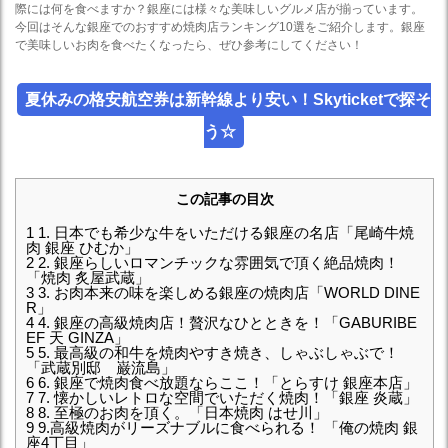
際には何を食べますか？銀座には様々な美味しいグルメ店が揃っています。
今回はそんな銀座でのおすすめ焼肉店ランキング10選をご紹介します。銀座
で美味しいお肉を食べたくなったら、ぜひ参考にしてください！
夏休みの格安航空券は新幹線より安い！Skyticketで探そ
う☆
この記事の目次
1
1. 日本でも希少な牛をいただける銀座の名店「尾崎牛焼
肉 銀座 ひむか」
2
2. 銀座らしいロマンチックな雰囲気で頂く絶品焼肉！
「焼肉 炙屋武蔵」
3
3. お肉本来の味を楽しめる銀座の焼肉店「WORLD DINE
R」
4
4. 銀座の高級焼肉店！贅沢なひとときを！「GABURIBE
EF 天 GINZA」
5
5. 最高級の和牛を焼肉やすき焼き、しゃぶしゃぶで！
「武蔵別邸 巌流島」
6
6. 銀座で焼肉食べ放題ならここ！「とらすけ 銀座本店」
7
7. 懐かしいレトロな空間でいただく焼肉！「銀座 炎蔵」
8
8. 至極のお肉を頂く。「日本焼肉 はせ川」
9
9.高級焼肉がリーズナブルに食べられる！ 「俺の焼肉 銀
座4丁目」