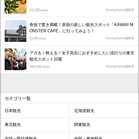
21,330
SeeingJapan編集部
views
奇抜で驚き満載！原宿の新しい観光スポット「KAWAII M
ONSTER CAFE」に行ってみよう！
5,049
SeeingJapan編集部
views
アガる！映える！女子高生におすすめしたい流行りの東京
観光スポット10選
444,495
SeeingJapan編集部
views
カテゴリ一覧
日本観光
北海道観光
東北観光
関東観光
北陸・甲信越観光
中部・東海観光