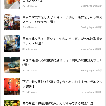
当地グルメ7選！
271,388
SeeingJapan編集部
views
東京で家族で楽しんじゃおう！子供と一緒に楽しめる観光
スポットおすすめ９選！
244,098
SeeingJapan編集部
views
日本文化を見て、聞いて、触れよう！東京都の体験型観光
スポット16選！
36,762
SeeingJapan編集部
views
異国情緒溢れる爬虫類に触れよう！関東の爬虫類カフェ1
0選！
29,290
SeeingJapan編集部
views
下町の味を堪能！浅草で必ず食べたいおすすめご当地グル
メ10選！
20,046
SeeingJapan編集部
views
冬の味覚！神奈川県でみかん狩りができる農園10選