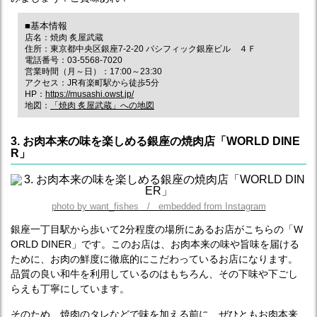
■基本情報
店名：焼肉 炙屋武蔵
住所：東京都中央区銀座7-2-20 パシフィック銀座ビル ４Ｆ
電話番号：03-5568-7020
営業時間（月～日）：17:00～23:30
アクセス：JR有楽町駅から徒歩5分
HP：
https://musashi.owst.jp/
地図：
「焼肉 炙屋武蔵」への地図
3. お肉本来の味を楽しめる銀座の焼肉店「WORLD DINE
R」
photo by want_fishes / embedded from Instagram
銀座一丁目駅から歩いて2分程度の場所にあるお店がこちらの「W
ORLD DINER」です。このお店は、お肉本来の味や旨味を届ける
ために、お肉の鮮度に徹底的にこだわっているお店になります。
品質の良い和牛を利用しているのはもちろん、その下味や下ごし
らえも丁寧にしています。
そのため、焼肉のタレなどで味を加える前に、ぜひともお肉本来