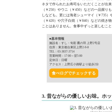
ネタで作られたお寿司をいただくことが出来ま
（￥250）やウニ（￥450）などの一品握りも
しなども。更には海老シューマイ（￥735）
（￥420）や穴子白焼（￥840）などの焼
ことはありません。食事中ずっと楽しむこと
■基本情報
施設名：すし・旬彩 鷹の羽 上野2号店
住所：東京都台東区上野2-9-8
TEL：03-3837-3714
営業時間：17:00～翌5:00
定休日：日曜
アクセス：上野広小路駅より徒歩2分
食べログでチェックする
3. 昔ながらの優しいお味。ホ
photo by yous