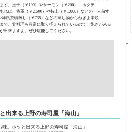
す。玉子（￥100）やサーモン（￥200）、ホタテ
あれば、将軍（￥2,500）や特上（￥1,800）などの一人前す
や洋風茶碗蒸し（￥735）などの蒸し物からねぎま串焼
き物まで、肴料理も豊富に取り揃えられているので、飽きが来る
が出来ますよ。ぜひ堪能してください。
"
ッと出来る上野の寿司屋「海山」
yunadango / embedded from Instagram