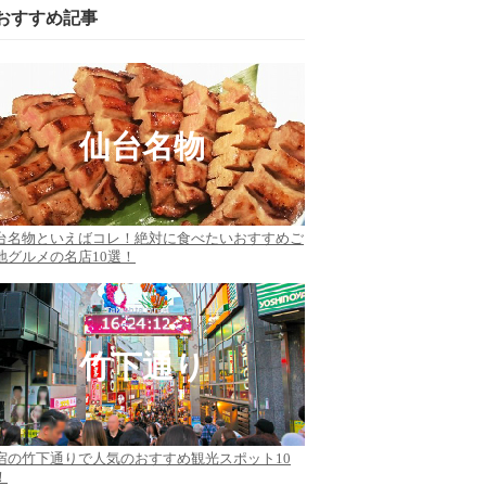
おすすめ記事
仙台名物
台名物といえばコレ！絶対に食べたいおすすめご
地グルメの名店10選！
竹下通り
宿の竹下通りで人気のおすすめ観光スポット10
！