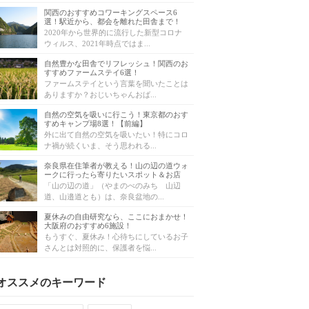
関西のおすすめコワーキングスペース6
選！駅近から、都会を離れた田舎まで！
2020年から世界的に流行した新型コロナ
ウィルス、2021年時点ではま...
自然豊かな田舎でリフレッシュ！関西のお
すすめファームステイ6選！
ファームステイという言葉を聞いたことは
ありますか？おじいちゃんおば...
自然の空気を吸いに行こう！東京都のおす
すめキャンプ場8選！【前編】
外に出て自然の空気を吸いたい！特にコロ
ナ禍が続くいま、そう思われる...
奈良県在住筆者が教える！山の辺の道ウォ
ークに行ったら寄りたいスポット＆お店
「山の辺の道」（やまのべのみち 山辺
道、山邉道とも）は、奈良盆地の...
夏休みの自由研究なら、ここにおまかせ！
大阪府のおすすめ6施設！
もうすぐ、夏休み！心待ちにしているお子
さんとは対照的に、保護者を悩...
オススメのキーワード