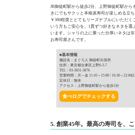
JR御徒町駅から徒歩2分、上野御徒町駅か
きにでもサクッと本格派寿司が楽しめる立ち
￥300程度ととてもリーズナブルにいただ
いう方もご安心を。1貫ずつ好きなネタを選
います。シャリの上に乗った分厚いネタは非
お寿司屋さんです。
■基本情報
施設名：まぐろ人 御徒町出張所
住所：東京都台東区上野6-3-7
TEL：03-3831-3876
営業時間：月～金 11:45～15:00 / 16:30～22:00(L.
定休日：無休
アクセス：上野御徒町駅から徒歩2分
食べログでチェックする
5. 創業45年。最高の寿司を