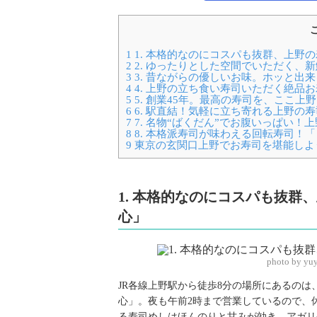
1
1. 本格的なのにコスパも抜群、上野
2
2. ゆったりとした空間でいただく、
3
3. 昔ながらの優しいお味。ホッと出
4
4. 上野の立ち食い寿司いただく絶品
5
5. 創業45年。最高の寿司を、ここ上
6
6. 駅直結！気軽に立ち寄れる上野の
7
7. 名物“ばくだん”でお腹いっぱい
8
8. 本格派寿司が味わえる回転寿司！
9
東京の玄関口上野でお寿司を堪能しよ
1. 本格的なのにコスパも抜群
心」
photo by yu
JR各線上野駅から徒歩8分の場所にあるの
心」。夜も午前2時まで営業しているので、
る寿司めしはほんのりと甘みが効き、アガリや