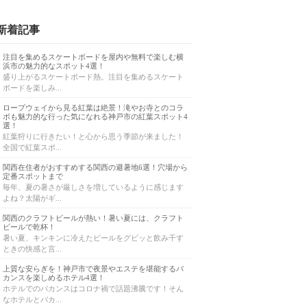
新着記事
注目を集めるスケートボードを屋内や無料で楽しむ横
浜市の魅力的なスポット4選！
盛り上がるスケートボード熱。注目を集めるスケート
ボードを楽しみ...
ロープウェイから見る紅葉は絶景！滝やお寺とのコラ
ボも魅力的な行った気になれる神戸市の紅葉スポット4
選！
紅葉狩りに行きたい！と心から思う季節が来ました！
全国で紅葉スポ...
関西在住者がおすすめする関西の避暑地6選！穴場から
定番スポットまで
毎年、夏の暑さが厳しさを増しているように感じます
よね？太陽がギ...
関西のクラフトビールが熱い！暑い夏には、クラフト
ビールで乾杯！
暑い夏、キンキンに冷えたビールをグビッと飲み干す
ときの快感と言...
上質な安らぎを！神戸市で夜景やエステを堪能するバ
カンスを楽しめるホテル4選！
ホテルでのバカンスはコロナ禍で話題沸騰です！そん
なホテルとバカ...