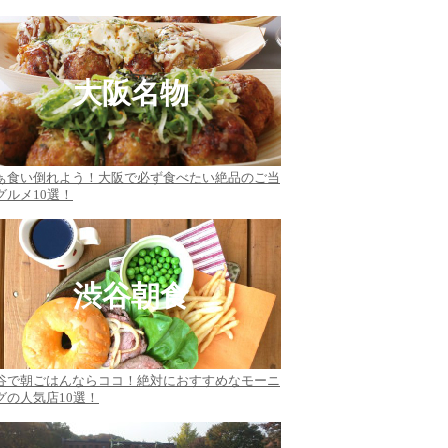
大阪名物
ぁ食い倒れよう！大阪で必ず食べたい絶品のご当
グルメ10選！
渋谷朝食
谷で朝ごはんならココ！絶対におすすめなモーニ
グの人気店10選！