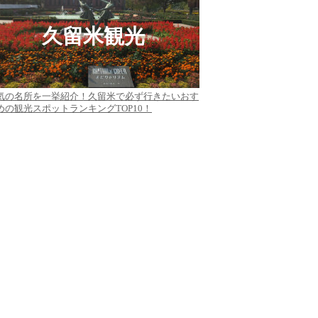
久留米観光
気の名所を一挙紹介！久留米で必ず行きたいおす
めの観光スポットランキングTOP10！