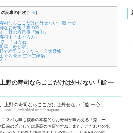
この記事の目次
[
hide
]
の寿司ならここだけは外せない「鮨 一心」
新鮮なお寿司「鷹の羽」
来る上野の寿司屋「海山」
お寿司！「まぐろ人」
野で…「百万石」
寿司屋「寿し常」
！上野で寿司ランチなら「金太楼鮨」
「まぐろ問屋 三浦三崎港」
う！
、上野の寿司ならここだけは外せない「鮨 一
yuupon / embedded from Instagram
は、コスパも味も抜群の本格的なお寿司が味わえる「鮨 一
休日前の〆としては最高のお店ですね。また、こだわりのあ
お酒との相性も抜群ですよ！予算はおおよそ￥8,000前