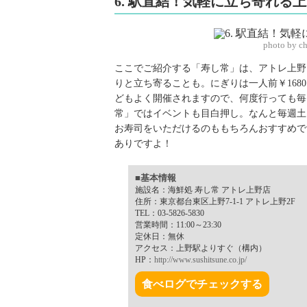
6. 駅直結！気軽に立ち寄れる
photo by c
ここでご紹介する「寿し常」は、アトレ上野
りと立ち寄ることも。にぎりは一人前￥168
どもよく開催されますので、何度行っても毎
常」ではイベントも目白押し。なんと毎週土
お寿司をいただけるのももちろんおすすめで
ありですよ！
■基本情報
施設名：海鮮処 寿し常 アトレ上野店
住所：東京都台東区上野7-1-1 アトレ上野2F
TEL：03-5826-5830
営業時間：11:00～23:30
定休日：無休
アクセス：上野駅よりすぐ（構内）
HP：
http://www.sushitsune.co.jp/
食べログでチェックする