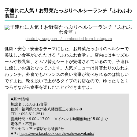
子連れに人気！お野菜たっぷりヘルシーランチ「ふわふわ
食堂」
photo by sugupon / embedded from Instagram
健康・安心・安全をテーマにした、お野菜たっぷりのヘルシーで
美味しい食事がいただける「ふわふわ食堂」。店内にはキッズル
ームや授乳室、オムツ替えシートが完備されているので、子連れ
に優しいお店となっています。人気メニューは月替わりのふわふ
わランチ。外食でもバランスの良い食事が食べられるのは嬉しい
ですよね。靴を脱いで上がるタイプのお店なので、ゆったりとく
つろぎながら食事を楽しむことができますよ。
■基本情報
施設名：ふわふわ食堂
住所：福岡県北九州市八幡西区三ヶ森3-2-8
TEL：093-611-2511
営業時間：9:00～17:00 ※イベント時開催時は15:00まで
定休日：不定休
アクセス：三ヶ森駅から徒歩2分
HP：
https://www.facebook.com/fuwafuwasyokudo/