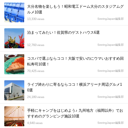
大分名物を楽しもう！昭和電工ドーム大分のスタジアムグ
ルメ10選
13,330
SeeingJapan編集部
views
泊まってみたい！佐賀県のゲストハウス6選
12,760
SeeingJapan編集部
views
コスパで選ぶならココ！大阪で安いのにウマいおすすめ回
転寿司10選！
70,425
SeeingJapan編集部
views
ライブ終わりに寄るならココ！横浜アリーナ周辺グルメ1
0選
24,180
SeeingJapan編集部
views
手軽にキャンプをはじめよう♪ 九州地方（福岡以外）でお
すすめのグランピング施設10選
4,640
SeeingJapan編集部
views