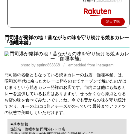
料無料)
(2020/5/25時点)
楽天で購
入
門司港が発祥の地！昔ながらの味を守り続ける焼きカレー
「伽哩本舗」
photo by spring863368 / embedded from Instagram
門司港の名物ともなっている焼きカレーのお店「伽哩本舗」は、
昭和30年代に余ったカレーに卵をのせてオーブンで焼いたのがは
じまりという焼きカレー発祥のお店です。市内には他にも焼きカ
レーを提供しているお店はありますが、せっかくなら原点となる
お店の味を食べてみたいですよね。今でも昔からの味を守り続け
ており、ルーの上には卵とチーズがのっていて最後までアツアツ
の状態で美味しくいただけます。
■基本情報
施設名：伽哩本舗 門司港レトロ店