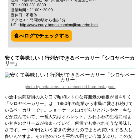
住所：福岡県北九州市門司区港町9-2 阿波屋ビル2F
TEL：093-331-8839
営業時間：11:00〜20:00
定休日：不定休
アクセス：門司港駅から徒歩1分
HP：
http://www.curry-honpo.com/mojikou-retro.html
食べログでチェックする
安くて美味しい！行列ができるベーカリー「シロヤベーカ
リー」
photo by netankers / embedded from Instagram
小倉中央商店街の入り口で昭和レトロな雰囲気の看板が目を引く
「シロヤベーカリー」は、1950年の創業から市民に愛され続けて
いるベーカリーです。ショーケースにはずらりとパンやケーキな
どが並んでいて、一番人気はオムレット。ふわふわの生地に程よ
い甘さのクリームが挟まっていて、何個でも食べれそうな美味し
さです。一つ40円という驚きの安さなのでまとめ買いをする人も
多いんですよ。その他のパンも平均70円という激安ぶり。この安