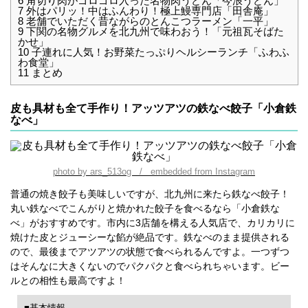
6
角切り肉がゴロゴロ入った名物肉うどん「今浪うどん」
7
外はパリッ！中はふんわり！極上鰻専門店「田舎庵」
8
老舗でいただく昔ながらのとんこつラーメン「一平」
9
下関の名物グルメを北九州で味わおう！「元祖瓦そばた
かせ」
10
子連れに人気！お野菜たっぷりヘルシーランチ「ふわふ
わ食堂」
11
まとめ
皮も具材も全て手作り！アッツアツの鉄なべ餃子「小倉鉄
なべ」
photo by ars_513og / embedded from Instagram
普通の焼き餃子も美味しいですが、北九州に来たら鉄なべ餃子！
丸い鉄なべでこんがりと焼かれた餃子を食べるなら「小倉鉄な
べ」がおすすめです。市内に3店舗を構える人気店で、カリカリに
焼けた皮とジューシーな餡が絶品です。鉄なべのまま提供される
ので、最後までアツアツの状態で食べられるんですよ。一つずつ
はそんなに大きくないのでパクパクと食べられちゃいます。ビー
ルとの相性も最高ですよ！
■基本情報