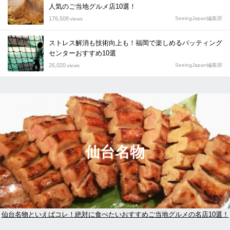
人気のご当地グルメ店10選！
176,508
SeeingJapan編集部
views
ストレス解消も技術向上も！福岡で楽しめるバッティング
センターおすすめ10選
26,020
SeeingJapan編集部
views
仙台名物
仙台名物といえばコレ！絶対に食べたいおすすめご当地グルメの名店10選！