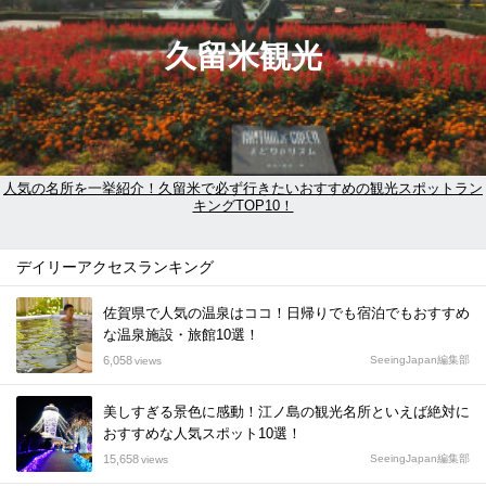
久留米観光
人気の名所を一挙紹介！久留米で必ず行きたいおすすめの観光スポットラン
キングTOP10！
デイリーアクセスランキング
佐賀県で人気の温泉はココ！日帰りでも宿泊でもおすすめ
な温泉施設・旅館10選！
6,058
SeeingJapan編集部
views
美しすぎる景色に感動！江ノ島の観光名所といえば絶対に
おすすめな人気スポット10選！
15,658
SeeingJapan編集部
views