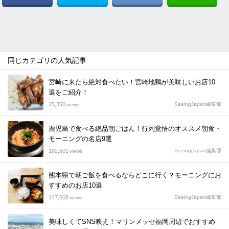
同じカテゴリの人気記事
宮崎に来たら絶対食べたい！宮崎地鶏が美味しいお店10
選をご紹介！
25,350
SeeingJapan編集部
views
鹿児島で食べる絶品朝ごはん！行列覚悟のオススメ朝食・
モーニングの名店9選
182,601
SeeingJapan編集部
views
熊本県で朝ご飯を食べるならどこに行く？モーニングにお
すすめのお店10選
147,608
SeeingJapan編集部
views
美味しくてSNS映え！マリンメッセ福岡周辺でおすすめ