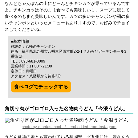
なんとちゃんぽんの上にどーんとチキンカツが乗っているんです
よ。チキンカツはそのまま食べても美味しいし、スープに浸して
食べるのもまた美味しいんです。カツの多いチャンポンや麺の多
いチャンポンといったメニューもありますので、お好みでチョイ
スしてくださいね。
■基本情報
施設名：八幡のチャンポン
住所：福岡県北九州市八幡東区西本町2-2-1 さわらびガーデンモール3
番街 1F
TEL：093-681-0009
営業時間：11:00〜21:00
定休日：月曜日
アクセス：八幡駅から徒歩2分
食べログでチェックする
角切り肉がゴロゴロ入った名物肉うどん「今浪うどん」
photo by mantaschool / embedded from Instagram
うどん発祥の地とも言われている福岡県。北九州には、資さんう