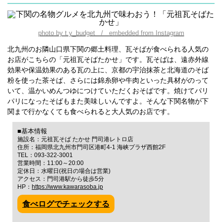
photo by t.y_budget / embedded from Instagram
北九州のお隣山口県下関の郷土料理、瓦そばが食べられる人気の
お店がこちらの「元祖瓦そばたかせ」です。瓦そばは、遠赤外線
効果や保温効果のある瓦の上に、京都の宇治抹茶と北海道のそば
粉を使った茶そば、さらには錦糸卵や牛肉といった具材がのって
いて、温かいめんつゆにつけていただくおそばです。焼けてパリ
パリになったそばもまた美味しいんですよ。そんな下関名物が下
関まで行かなくても食べられると大人気のお店です。
■基本情報
施設名：元祖瓦そば たかせ 門司港レトロ店
住所：福岡県北九州市門司区港町4-1 海峡プラザ西館2F
TEL：093-322-3001
営業時間：11:00～20:00
定休日：水曜日(祝日の場合は営業)
アクセス：門司港駅から徒歩5分
HP：
https://www.kawarasoba.jp
食べログでチェックする