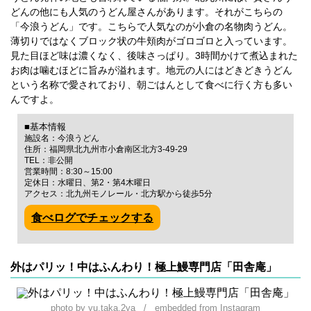
どんの他にも人気のうどん屋さんがあります。それがこちらの
「今浪うどん」です。こちらで人気なのが小倉の名物肉うどん。
薄切りではなくブロック状の牛頬肉がゴロゴロと入っています。
見た目ほど味は濃くなく、後味さっぱり。3時間かけて煮込まれた
お肉は噛むほどに旨みが溢れます。地元の人にはどきどきうどん
という名称で愛されており、朝ごはんとして食べに行く方も多い
んですよ。
■基本情報
施設名：今浪うどん
住所：福岡県北九州市小倉南区北方3-49-29
TEL：非公開
営業時間：8:30～15:00
定休日：水曜日、第2・第4木曜日
アクセス：北九州モノレール・北方駅から徒歩5分
食べログでチェックする
外はパリッ！中はふんわり！極上鰻専門店「田舎庵」
photo by yu.taka.2ya / embedded from Instagram