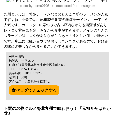
photo by homu0706 / embedded from Instagram
九州といえば、博多ラーメンなどのとんこつ系のラーメンが人気
ですよね。小倉では、昭和32年創業の老舗ラーメン店「一平」が
人気です。カウンタ−15席のみで古い店内ながらも清潔感があり、
レトロな雰囲気を楽しみながら食事ができます。メインのとんこ
つラーメンは、コクがありながらもあっさりとした優しい味わい
です。卓上には紅ショウガやおろしニンニクがあるので、お好み
の味に調整しながら食べることができますよ。
■基本情報
施設名：一平 本店
住所：福岡県北九州市小倉北区京町2-6-2
TEL：093-521-4543
営業時間：10:00〜23:30
定休日：火曜日
アクセス：小倉駅から徒歩3分
食べログでチェックする
下関の名物グルメを北九州で味わおう！「元祖瓦そばたか
せ」