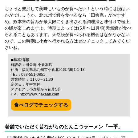
ちょっと贅沢して美味しいものが食べたい！という時には鰻はい
かがでしょうか。北九州で鰻を食べるなら「田舎庵」がおすす
め。鰻本来の旨みが最大限に引き出される調理法と味付けで極上
の鰻が楽しめますよ。時期によっては(5月〜11月頃)天然鰻が食べ
られることもあります。天然鰻が食べられる機会はなかなかない
ので、この時期に小倉へ行かれる方はぜひチェックしてみてくだ
さいね。
■基本情報
施設名：田舎庵 小倉本店
住所：福岡県北九州市小倉北区鍛冶町1-1-13
TEL：093-551-0851
営業時間： 11:00～21:30
定休日：年中無休
アクセス：小倉駅から徒歩5分
HP：
http://www.inakaan.com
食べログでチェックする
老舗でいただく昔ながらのとんこつラーメン「一平」