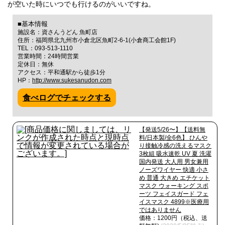
が空いた時にいつでも行けるのがいいですね。
■基本情報
施設名：資さんうどん 魚町店
住所：福岡県北九州市小倉北区魚町2-6-1(小倉商工会館1F)
TEL：093-513-1110
営業時間：24時間営業
定休日：無休
アクセス：平和通駅から徒歩1分
HP：
http://www.sukesanudon.com
食べログでチェックする
【発送5/26〜】【送料無
料/日本製/全6色】 ひんや
り接触冷感の洗えるマスク
3枚組 吸水速乾 UV 夏 洗濯
国内発送 大人用 男女兼用
ノーズワイヤー 快適 小さ
め 普通 大きめ エチケット
マスク ウォーキング スポ
ーツ フェイスガード フェ
イスマスク 4899※医療用
ではありません
価格：1200円（税込、送