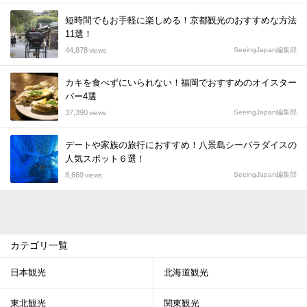
短時間でもお手軽に楽しめる！京都観光のおすすめな方法
11選！
44,878
SeeingJapan編集部
views
カキを食べずにいられない！福岡でおすすめのオイスター
バー4選
37,390
SeeingJapan編集部
views
デートや家族の旅行におすすめ！八景島シーパラダイスの
人気スポット６選！
8,669
SeeingJapan編集部
views
カテゴリ一覧
日本観光
北海道観光
東北観光
関東観光