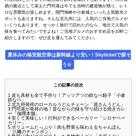
易の拠点として栄えた門司港は今でも当時の建造物が残り、レト
ロな雰囲気が楽しめます。関門海峡や小倉城といった人気観光ス
ポットもありますね。そんな北九州には、人気のご当地グルメが
いくつもあります。せっかく旅行で訪れたのなら、地元で人気の
味を食べてみたいですよね！ご当地グルメのおすすめ店を10軒ご
紹介しますので、ぜひ足を運んでみてください。
夏休みの格安航空券は新幹線より安い！Skyticketで探そ
う☆
この記事の目次
1
皮も具材も全て手作り！アッツアツの鉄なべ餃子「小倉
鉄なべ」
2
北九州発祥のローカルうどんチェーン「資さんうどん」
3
門司港が発祥の地！昔ながらの味を守り続ける焼きカレ
ー「伽哩本舗」
4
安くて美味しい！行列ができるベーカリー「シロヤベー
カリー」
5
ボリュームたっぷり！肉も野菜も味わえるちゃんぽん
「八幡のチャンポン」