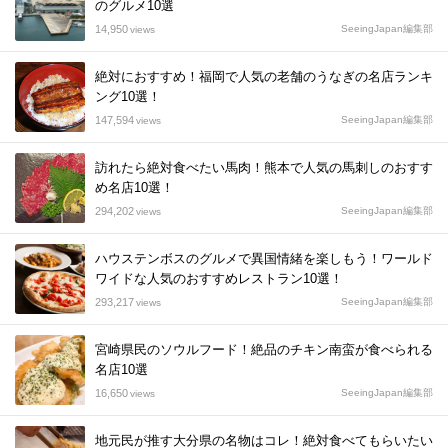
のグルメ10選
14,950
SeeingJapan編集部
views
絶対におすすめ！福岡で人気の老舗のうなぎの名店ランキ
ング10選！
147,594
SeeingJapan編集部
views
訪れたら絶対食べたい馬肉！熊本で人気の馬刺しのおすす
め名店10選！
294,202
SeeingJapan編集部
views
ハウステンボスのグルメで異国情緒を楽しもう！ワールド
ワイドな人気のおすすめレストラン10選！
293,217
SeeingJapan編集部
views
宮崎県民のソウルフード！絶品のチキン南蛮が食べられる
名店10選
16,650
SeeingJapan編集部
views
地元民が推す大分県の名物はコレ！絶対食べてもらいたい