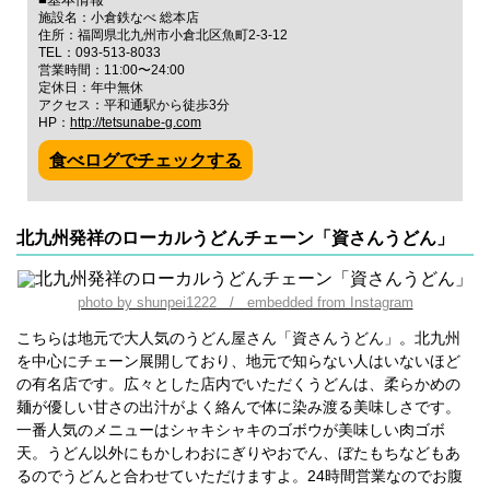
施設名：小倉鉄なべ 総本店
住所：福岡県北九州市小倉北区魚町2-3-12
TEL：093-513-8033
営業時間：11:00〜24:00
定休日：年中無休
アクセス：平和通駅から徒歩3分
HP：
http://tetsunabe-g.com
食べログでチェックする
北九州発祥のローカルうどんチェーン「資さんうどん」
photo by shunpei1222 / embedded from Instagram
こちらは地元で大人気のうどん屋さん「資さんうどん」。北九州
を中心にチェーン展開しており、地元で知らない人はいないほど
の有名店です。広々とした店内でいただくうどんは、柔らかめの
麺が優しい甘さの出汁がよく絡んで体に染み渡る美味しさです。
一番人気のメニューはシャキシャキのゴボウが美味しい肉ゴボ
天。うどん以外にもかしわおにぎりやおでん、ぼたもちなどもあ
るのでうどんと合わせていただけますよ。24時間営業なのでお腹