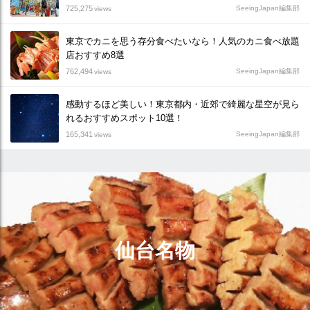
725,275
SeeingJapan編集部
views
東京でカニを思う存分食べたいなら！人気のカニ食べ放題
店おすすめ8選
762,494
SeeingJapan編集部
views
感動するほど美しい！東京都内・近郊で綺麗な星空が見ら
れるおすすめスポット10選！
165,341
SeeingJapan編集部
views
仙台名物