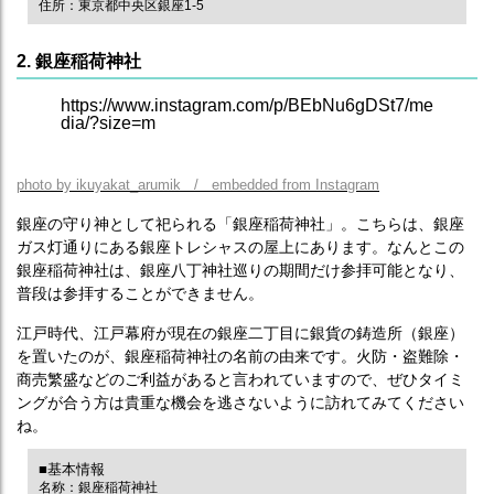
住所：東京都中央区銀座1-5
2. 銀座稲荷神社
https://www.instagram.com/p/BEbNu6gDSt7/me
dia/?size=m
photo by ikuyakat_arumik / embedded from Instagram
銀座の守り神として祀られる「銀座稲荷神社」。こちらは、銀座
ガス灯通りにある銀座トレシャスの屋上にあります。なんとこの
銀座稲荷神社は、銀座八丁神社巡りの期間だけ参拝可能となり、
普段は参拝することができません。
江戸時代、江戸幕府が現在の銀座二丁目に銀貨の鋳造所（銀座）
を置いたのが、銀座稲荷神社の名前の由来です。火防・盗難除・
商売繁盛などのご利益があると言われていますので、ぜひタイミ
ングが合う方は貴重な機会を逃さないように訪れてみてください
ね。
■基本情報
名称：銀座稲荷神社