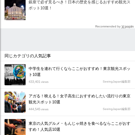
銀座で必ず見るべき！日本の歴史を感じるおすすめ観光ス
ポット10選！
Recommended by
同じカテゴリの人気記事
中学生を連れて行くならここがおすすめ！東京観光スポッ
ト10選
433,401
SeeingJapan編集部
views
アガる！映える！女子高生におすすめしたい流行りの東京
観光スポット10選
444,545
SeeingJapan編集部
views
東京の人気グルメ・もんじゃ焼きを食べるならここがおす
すめ！人気店10選