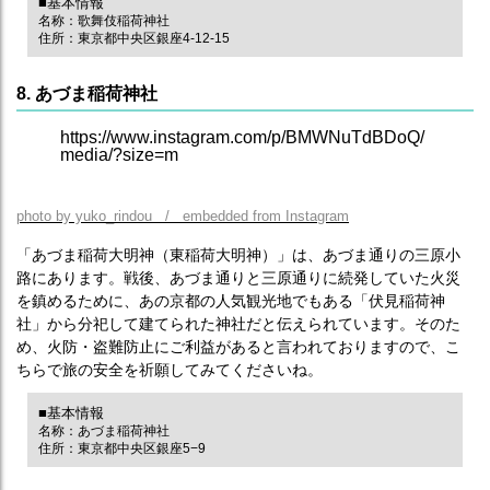
■基本情報
名称：歌舞伎稲荷神社
住所：東京都中央区銀座4-12-15
8. あづま稲荷神社
https://www.instagram.com/p/BMWNuTdBDoQ/
media/?size=m
photo by yuko_rindou / embedded from Instagram
「あづま稲荷大明神（東稲荷大明神）」は、あづま通りの三原小
路にあります。戦後、あづま通りと三原通りに続発していた火災
を鎮めるために、あの京都の人気観光地でもある「伏見稲荷神
社」から分祀して建てられた神社だと伝えられています。そのた
め、火防・盗難防止にご利益があると言われておりますので、こ
ちらで旅の安全を祈願してみてくださいね。
■基本情報
名称：あづま稲荷神社
住所：東京都中央区銀座5−9