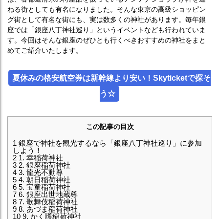
ねる街としても有名になりました。そんな東京の高級ショッピン
グ街として有名な街にも、実は数多くの神社があります。毎年銀
座では「銀座八丁神社巡り」というイベントなども行われていま
す。今回はそんな銀座のぜひとも行くべきおすすめの神社をまと
めてご紹介いたします。
夏休みの格安航空券は新幹線より安い！Skyticketで探そ
う☆
この記事の目次
1
銀座で神社を観光するなら「銀座八丁神社巡り」に参加
しよう！
2
1. 幸稲荷神社
3
2. 銀座稲荷神社
4
3. 龍光不動尊
5
4. 朝日稲荷神社
6
5. 宝童稲荷神社
7
6. 銀座出世地蔵尊
8
7. 歌舞伎稲荷神社
9
8. あづま稲荷神社
10
9. かく護稲荷神社