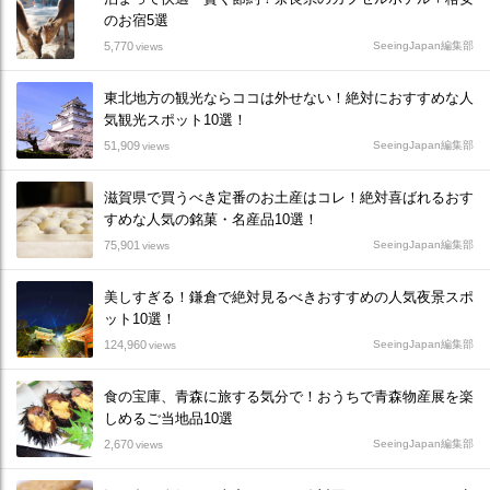
のお宿5選
5,770
SeeingJapan編集部
views
東北地方の観光ならココは外せない！絶対におすすめな人
気観光スポット10選！
51,909
SeeingJapan編集部
views
滋賀県で買うべき定番のお土産はコレ！絶対喜ばれるおす
すめな人気の銘菓・名産品10選！
75,901
SeeingJapan編集部
views
美しすぎる！鎌倉で絶対見るべきおすすめの人気夜景スポ
ット10選！
124,960
SeeingJapan編集部
views
食の宝庫、青森に旅する気分で！おうちで青森物産展を楽
しめるご当地品10選
2,670
SeeingJapan編集部
views