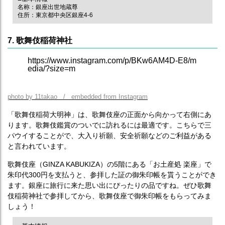
名称：銀座出世地蔵尊
住所：東京都中央区銀座4-6
7. 歌舞伎稲荷神社
https://www.instagram.com/p/BKw6AM4D-E8/m
edia/?size=m
photo by 11takao / embedded from Instagram
「歌舞伎稲荷大明神」は、歌舞伎座の正面から向かって右側にあ
ります。歌舞伎鑑賞のついでに訪れるには最適です。こちらで三
パウイすることがで、大入り祈願、安全祈願などのご利益がある
と言われています。
歌舞伎座（GINZA KABUKIZA）の5階にある「お土産処 楽座」で
朱印代300円を支払うと、参拝した証の御朱印帳を貰うことができ
ます。銀座に旅行に来た思い出にぴったりの品ですね。ぜひ歌舞
伎稲荷神社で参拝してから、歌舞伎座で御朱印帳をもらってみま
しょう！