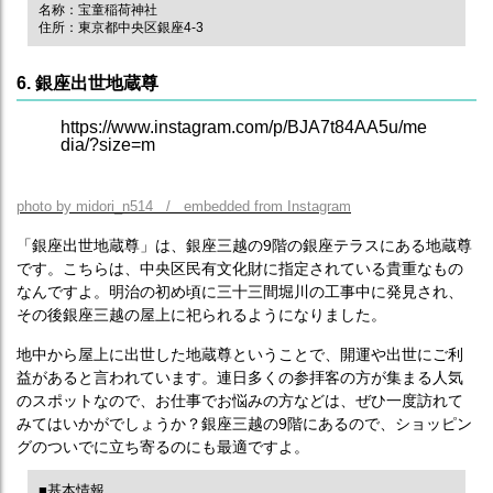
名称：宝童稲荷神社
住所：東京都中央区銀座4-3
6. 銀座出世地蔵尊
https://www.instagram.com/p/BJA7t84AA5u/me
dia/?size=m
photo by midori_n514 / embedded from Instagram
「銀座出世地蔵尊」は、銀座三越の9階の銀座テラスにある地蔵尊
です。こちらは、中央区民有文化財に指定されている貴重なもの
なんですよ。明治の初め頃に三十三間堀川の工事中に発見され、
その後銀座三越の屋上に祀られるようになりました。
地中から屋上に出世した地蔵尊ということで、開運や出世にご利
益があると言われています。連日多くの参拝客の方が集まる人気
のスポットなので、お仕事でお悩みの方などは、ぜひ一度訪れて
みてはいかがでしょうか？銀座三越の9階にあるので、ショッピン
グのついでに立ち寄るのにも最適ですよ。
■基本情報