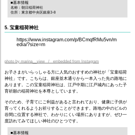
■基本情報
名称：朝日稲荷神社
住所：東京都中央区銀座3-8
5. 宝童稲荷神社
https://www.instagram.com/p/BCmqfRMu5vn/m
edia/?size=m
photo by marina__view / embedded from Instagram
お子さまがいらっしゃる方に人気のおすすめの神社が「宝童稲荷
神社」です。こちらは、銀座並木通りから一本入った先の路地に
あります。この宝童稲荷神社は、江戸中期に江戸城内にあった子
育祈願の稲荷神社を本尊としています。
そのため、子育てにご利益があると言われており、健康に子供が
育ってくれるようお祈りすることができます。路地の中のビルの
谷間に位置する神社で、わかりにくい場所にありますが、ぜひ一
度訪れてみてほしい神社のひとつです。
■基本情報