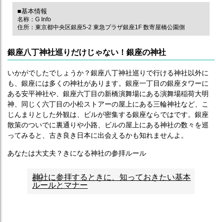
■基本情報
名称：G Info
住所：東京都中央区銀座5-2 東急プラザ銀座1F 数寄屋橋公園側
銀座八丁神社巡りだけじゃない！銀座の神社
いかがでしたでしょうか？銀座八丁神社巡りで行ける神社以外に
も、銀座には多くの神社があります。銀座一丁目の銀座タワーに
ある安平神社や、銀座六丁目の新橋演舞場にある演舞場稲荷大明
神、同じく六丁目の小松ストアーの屋上にある三輪神社など、こ
じんまりとした外観は、ビルが密集する銀座ならではです。銀座
散策のついでに裏通りや小路、ビルの屋上にある神社の数々を巡
ってみると、古き良き日本に出会えるかも知れませんよ。
あなたは大丈夫？きになる神社の参拝ルール
神社に参拝するときに、知っておきたい基本
ルールとマナー