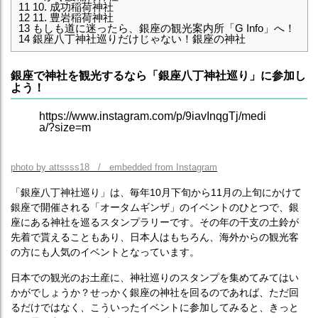
11
10. 成功稲荷神社
12
11. 豊岩稲荷神社
13
もしも道に迷ったら、銀座の観光案内所「G Info」へ！
14
銀座八丁神社巡りだけじゃない！銀座の神社
銀座で神社を観光するなら「銀座八丁神社巡り」に参加し
よう！
https://www.instagram.com/p/9iavInqgTj/medi
a/?size=m
photo by attssss18 / embedded from Instagram
「銀座八丁神社巡り」は、毎年10月下旬から11月の上旬にかけて
銀座で開催される「オータムギンザ」のイベントのひとつで、銀
座にある神社を巡るスタンプラリーです。その年の干支の土鈴が
先着で貰えることもあり、日本人はもちろん、海外からの観光客
の方にも人気のイベントとなっています。
日本での観光のお土産に、神社巡りのスタンプを集めてみてはい
かがでしょうか？せっかく銀座の神社を回るのであれば、ただ回
るだけではなく、こういったイベントに参加してみると、きっと