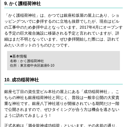
9. かく護稲荷神社
「かく護稲荷神社」は、かつては銀座松坂屋の屋上にあり、ショ
ッピングついでに参拝するのに立地も抜群でしたが、現在はビル
の工事中のため参拝中止となっています。2017年4月にオープンす
る予定の巨大複合施設に移築される予定と言われていますが、詳
細はまだ不明となっています。ぜひ参拝開始した際には、訪れて
みたいスポットのうちのひとつです。
■基本情報
名称：かく護稲荷神社
住所：東京都中央区銀座6-10
10. 成功稲荷神社
銀座七丁目の資生堂ビル本社の屋上にある「成功稲荷神社」。こ
ちらの神社も銀座稲荷神社と同じく、普段は一般非公開の大変貴
重な神社です。銀座八丁神社巡りが開催されている期間だけ一階
で公開されますので、ぜひタイミングが合う方は機会を逃さない
ように訪れてみましょう！
正式名称は「満金龍神成功稲荷」といいます。その名前の通り、