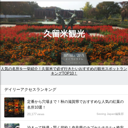
久留米観光
人気の名所を一挙紹介！久留米で必ず行きたいおすすめの観光スポットラン
キングTOP10！
デイリーアクセスランキング
定番から穴場まで！秋の滋賀県でおすすめな人気の紅葉の
名所10選！
20,177
Seeing Japan編集部
views
泊まって快適・賢く節約！奈良県のカプセルホテル＋格安