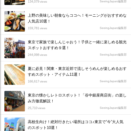
134,079
SeeingJapan編集部
views
上野の美味しい朝食ならココへ！モーニングがおすすめな
人気店10選！
159,781
SeeingJapan編集部
views
東京で家族で楽しんじゃおう！子供と一緒に楽しめる観光
スポットおすすめ９選！
244,098
SeeingJapan編集部
views
夏に必見！関東・東京近郊で流しそうめんが楽しめるおす
すめスポット・アイテム11選！
166,617
SeeingJapan編集部
views
東京の懐かしレトロスポット！「谷中銀座商店街」の楽し
み方徹底解説！
25,710
SeeingJapan編集部
views
高校生向け！絶対行きたい場所はココ♪東京で”今”大人気
のスポット10選！