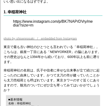
いい思い出になるはずですよ。
1. 幸稲荷神社
https://www.instagram.com/p/BK7NAPrDVry/me
dia/?size=m
photo by shisennosaki / embedded from Instagram
東京で最も古い神社のひとつとも言われている「幸稲荷神社」。
こちらは、銀座一丁目にある「NEWYORKER」の脇にあります。
その歴史はなんと1394年から続いており、600年以上も前に遡り
ます。
幸稲荷神社の名前は、氏子や信者に幸せな出来事が立て続けに起
こったのに由来しています。かつて太刀の市が建っていたことか
ら太刀売稲荷とも呼ばれています。東京タワーのすぐ近くにあり
ますので、観光のついでにぜひ立ち寄ってみてはいかがでしょう
か？
■基本情報
名称：幸稲荷神社