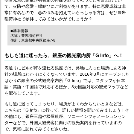
明智光秀の家臣が明智家の再建を願って祀ったとも言われてい
て、火防や恋愛・縁結びにご利益があります。特に恋愛成就は非
常に有名なので、恋の悩みを抱えていらっしゃる方は、ぜひ豊岩
稲荷神社で参拝してみてはいかがでしょうか？
■基本情報
名称：豊岩稲荷神社
住所：東京都中央区銀座7-8
もしも道に迷ったら、銀座の観光案内所「G Info」へ！
表通りにビルが軒を連ねる銀座では、路地に入った場所にある神
社の場所はわかりにくくなっています。2016年3月にオープンした
ばかりの銀座の公式観光案内所「G Info」では、スタッフが日本
語・英語・中国語で対応するほか、8カ国語対応の観光マップなど
を配布しています。
もし道に迷ってしまったり、場所がよくわからないときなどは、
こちらの「G Info」に行って、詳しい情報を聞いてみましょう！そ
の他にも、銀座三越や松屋銀座、ソニーインフォメーションセン
ターなどで、外国人観光客に向けの観光案内を行っていますの
で、気軽に訪れてみてくださいね。