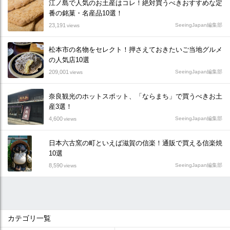
江ノ島で人気のお土産はコレ！絶対買うべきおすすめな定
番の銘菓・名産品10選！
23,191
SeeingJapan編集部
views
松本市の名物をセレクト！押さえておきたいご当地グルメ
の人気店10選
209,001
SeeingJapan編集部
views
奈良観光のホットスポット、「ならまち」で買うべきお土
産3選！
4,600
SeeingJapan編集部
views
日本六古窯の町といえば滋賀の信楽！通販で買える信楽焼
10選
8,590
SeeingJapan編集部
views
カテゴリ一覧