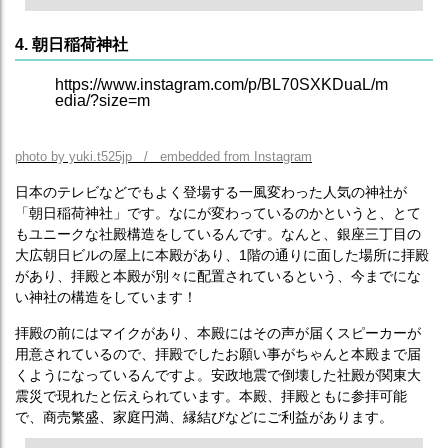
4. 朝日稲荷神社
https://www.instagram.com/p/BL70SXKDuaL/m
edia/?size=m
photo by yuki.t525jp / embedded from Instagram
日本のテレビなどでもよく登場する一風変わった人気の神社が
「朝日稲荷神社」です。なにが変わっているのかというと、とて
もユニークな社殿構造をしているんです。なんと、銀座三丁目の
大広朝日ビルの屋上に本殿があり、1階の通りに面した場所に拝殿
があり、拝殿と本殿が別々に配置されているという、今までにな
い神社の構造をしています！
拝殿の前にはマイクがあり、本殿にはその声が届くスピーカーが
用意されているので、拝殿でしたお願い事がちゃんと本殿まで届
くようになっているんですよ。安政地震で倒壊した社殿が関東大
震災で現れたと伝えられています。本殿、拝殿ともに参拝可能
で、商売繁盛、家庭円満、縁結びなどにご利益があります。