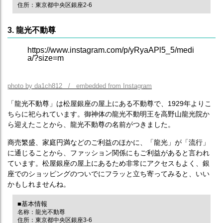
住所：東京都中央区銀座2-6
3. 龍光不動尊
https://www.instagram.com/p/yRyaAPl5_5/medi
a/?size=m
photo by da1ch812 / embedded from Instagram
「龍光不動尊」は松屋銀座の屋上にある不動尊で、1929年よりこ
ちらに祀られています。御神体の龍光不動明王を高野山龍光院か
ら迎えたことから、龍光不動尊の名前がつきました。
商売繁盛、家庭円満などのご利益のほかに、「龍光」が「流行」
に通じることから、ファッション関係にもご利益があると言われ
ています。松屋銀座の屋上にあるため非常にアクセスもよく、銀
座でのショッピングのついでにフラッと立ち寄ってみると、いい
かもしれませんね。
■基本情報
名称：龍光不動尊
住所：東京都中央区銀座3-6