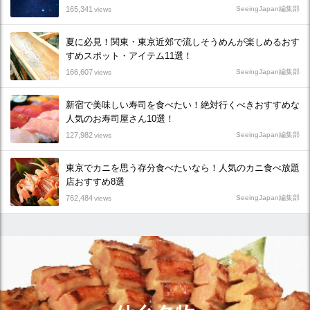
165,341
SeeingJapan編集部
views
夏に必見！関東・東京近郊で流しそうめんが楽しめるおす
すめスポット・アイテム11選！
166,607
SeeingJapan編集部
views
新宿で美味しい寿司を食べたい！絶対行くべきおすすめな
人気のお寿司屋さん10選！
127,982
SeeingJapan編集部
views
東京でカニを思う存分食べたいなら！人気のカニ食べ放題
店おすすめ8選
762,484
SeeingJapan編集部
views