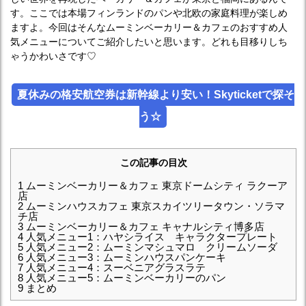
す。ここでは本場フィンランドのパンや北欧の家庭料理が楽しめ
ますよ。今回はそんなムーミンベーカリー＆カフェのおすすめ人
気メニューについてご紹介したいと思います。どれも目移りしち
ゃうかわいさです♡
夏休みの格安航空券は新幹線より安い！Skyticketで探そ
う☆
この記事の目次
1
ムーミンベーカリー＆カフェ 東京ドームシティ ラクーア
店
2
ムーミンハウスカフェ 東京スカイツリータウン・ソラマ
チ店
3
ムーミンベーカリー＆カフェ キャナルシティ博多店
4
人気メニュー1：ハヤシライス キャラクタープレート
5
人気メニュー2：ムーミンマシュマロ クリームソーダ
6
人気メニュー3：ムーミンハウスパンケーキ
7
人気メニュー4：スーベニアグラスラテ
8
人気メニュー5：ムーミンベーカリーのパン
9
まとめ