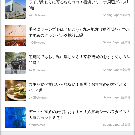
ライブ終わりに寄るならココ！横浜アリーナ周辺グルメ1
0選
24,180
SeeingJapan編集部
views
手軽にキャンプをはじめよう♪ 九州地方（福岡以外）でお
すすめのグランピング施設10選
4,640
SeeingJapan編集部
views
短時間でもお手軽に楽しめる！京都観光のおすすめな方法
11選！
44,878
SeeingJapan編集部
views
カキを食べずにいられない！福岡でおすすめのオイスター
バー4選
37,390
SeeingJapan編集部
views
デートや家族の旅行におすすめ！八景島シーパラダイスの
人気スポット６選！
8,669
SeeingJapan編集部
views