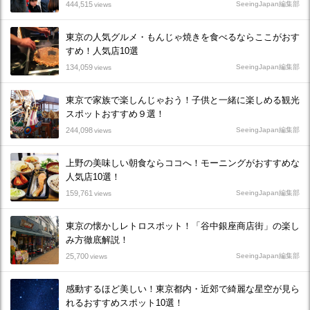
444,515
SeeingJapan編集部
views
東京の人気グルメ・もんじゃ焼きを食べるならここがおす
すめ！人気店10選
134,059
SeeingJapan編集部
views
東京で家族で楽しんじゃおう！子供と一緒に楽しめる観光
スポットおすすめ９選！
244,098
SeeingJapan編集部
views
上野の美味しい朝食ならココへ！モーニングがおすすめな
人気店10選！
159,761
SeeingJapan編集部
views
東京の懐かしレトロスポット！「谷中銀座商店街」の楽し
み方徹底解説！
25,700
SeeingJapan編集部
views
感動するほど美しい！東京都内・近郊で綺麗な星空が見ら
れるおすすめスポット10選！