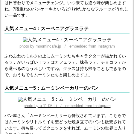
は日替わりでメニューチェンジ。いつ来ても違う味が楽しめます
ね。7段重ねのパンケーキといろどりゆたかななフルーツがうれし
い一品です。
人気メニュー4：スーベニアグラスラテ
photo by moomincafe.jp / embedded from Instagram
ふわふわのミルクの上にムーミンたちキャラクターが描かれてい
るラテがいっぱい！ラテはカフェラテ、抹茶ラテ、チョコラテか
ら選べるのもうれしいですね。グラスは持ち帰ることもできるの
で、おうちでもムーミンたちと楽しめますよ。
人気メニュー5：ムーミンベーカリーのパン
photo by u.11.06.t.i / embedded from Instagram
パン屋さん「ムーミンベーカリーも併設されています。こちらで
はムーミンやリトルミイを型どった焼き立てのパンも販売されて
います。持ち帰ってピクニックをすれば、ムーミンの世界に入り