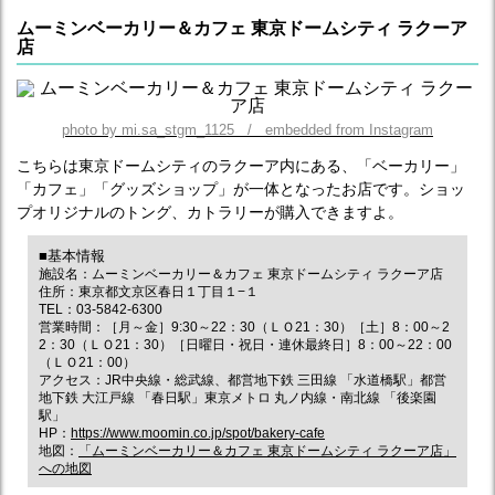
ムーミンベーカリー＆カフェ 東京ドームシティ ラクーア
店
photo by mi.sa_stgm_1125 / embedded from Instagram
こちらは東京ドームシティのラクーア内にある、「ベーカリー」
「カフェ」「グッズショップ」が一体となったお店です。ショッ
プオリジナルのトング、カトラリーが購入できますよ。
■基本情報
施設名：ムーミンベーカリー＆カフェ 東京ドームシティ ラクーア店
住所：東京都文京区春日１丁目１−１
TEL：03-5842-6300
営業時間：［月～金］9:30～22：30（ＬＯ21：30）［土］8：00～2
2：30（ＬＯ21：30）［日曜日・祝日・連休最終日］8：00～22：00
（ＬＯ21：00）
アクセス：JR中央線・総武線、都営地下鉄 三田線 「水道橋駅」都営
地下鉄 大江戸線 「春日駅」東京メトロ 丸ノ内線・南北線 「後楽園
駅」
HP：
https://www.moomin.co.jp/spot/bakery-cafe
地図：
「ムーミンベーカリー＆カフェ 東京ドームシティ ラクーア店」
への地図