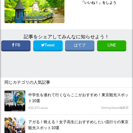
「いいね！」をしよう
記事をシェアしてみんなに知らせよう！
FB
Tweet
はてブ
LINE
同じカテゴリの人気記事
中学生を連れて行くならここがおすすめ！東京観光スポッ
ト10選
433,371
SeeingJapan編集部
views
アガる！映える！女子高生におすすめしたい流行りの東京
観光スポット10選