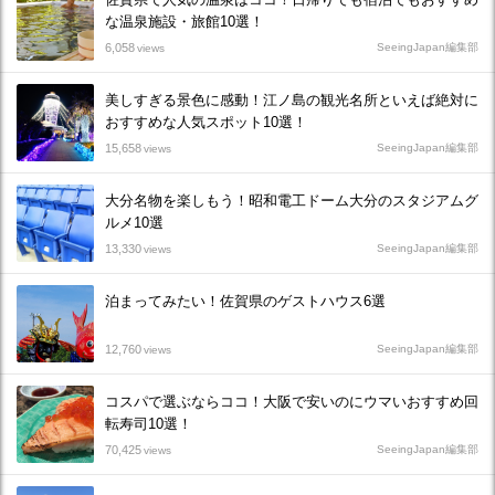
な温泉施設・旅館10選！
6,058
SeeingJapan編集部
views
美しすぎる景色に感動！江ノ島の観光名所といえば絶対に
おすすめな人気スポット10選！
15,658
SeeingJapan編集部
views
大分名物を楽しもう！昭和電工ドーム大分のスタジアムグ
ルメ10選
13,330
SeeingJapan編集部
views
泊まってみたい！佐賀県のゲストハウス6選
12,760
SeeingJapan編集部
views
コスパで選ぶならココ！大阪で安いのにウマいおすすめ回
転寿司10選！
70,425
SeeingJapan編集部
views