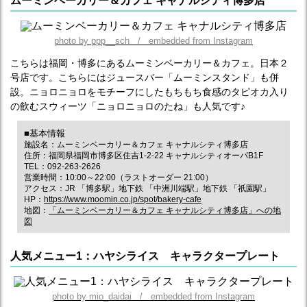
ムーミンベーカリー＆カフェ キャナルシティ博多店
photo by ppp__sch / embedded from Instagram
こちらは福岡・博多にあるムーミンベーカリー＆カフェ。日本２
号店です。こちらにはジュースバー「ムーミンスタンド」も併
設。ニョロニョロをモチーフにしたもちもち食感のタピオカ入り
の飲むスウィーツ「ニョロニョロのたね」も人気です♪
■基本情報
施設名：ムーミンベーカリー＆カフェ キャナルシティ博多店
住所：福岡県福岡市博多区住吉1-2-22 キャナルシティオーパB1F
TEL：092-263-2626
営業時間：10:00～22:00（ラストオーダー 21:00）
アクセス：JR 「博多駅」地下鉄 「中洲川端駅」地下鉄 「祇園駅」
HP：
https://www.moomin.co.jp/spot/bakery-cafe
地図：
「ムーミンベーカリー＆カフェ キャナルシティ博多店」への地
図
人気メニュー1：ハヤシライス キャラクタープレート
photo by mio_daidai / embedded from Instagram