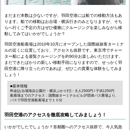
まだまだ本数は少ないですが、羽田空港には船での移動方法もあ
ります。船での移動はお台場・横浜行きのみとなりますが、そち
らへ行くご予定の方はぜひ優雅にクルージングを楽しみながら移
動してみてはいかがでしょうか？
羽田空港船着場は2010年10月にオープンした国際線旅客ターミナ
ルの近くに位置しており、アクセスも抜群です。東京湾でチャー
ター船による遊覧クルージングを約90分お楽しみいただけます。
まだできたばかりの新しい移動手段になりますので、せっかく羽
田空港に降り立ったのであれば、ぜひこの貴重な体験をしてみま
しょう！
■基本情報
料金[お台場海浜公園行・横浜ぷかり行]：大人2500円 / 子供1250円
船着場までのアクセス：国際線ターミナルビル1F団体バス乗場より、
バスで羽田空港船着場まで１０分
羽田空港のアクセスを徹底攻略してみましょう！
いかがでしたでしょうか？首都圏へのアクセス抜群で、今人気急