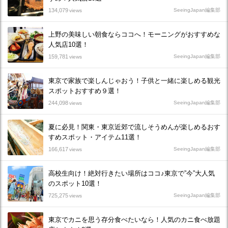
134,079
SeeingJapan編集部
views
上野の美味しい朝食ならココへ！モーニングがおすすめな
人気店10選！
159,781
SeeingJapan編集部
views
東京で家族で楽しんじゃおう！子供と一緒に楽しめる観光
スポットおすすめ９選！
244,098
SeeingJapan編集部
views
夏に必見！関東・東京近郊で流しそうめんが楽しめるおす
すめスポット・アイテム11選！
166,617
SeeingJapan編集部
views
高校生向け！絶対行きたい場所はココ♪東京で”今”大人気
のスポット10選！
725,275
SeeingJapan編集部
views
東京でカニを思う存分食べたいなら！人気のカニ食べ放題