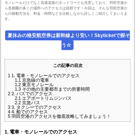
モノレールだけでなく高速道路のネットワークも充実しており、羽田空港か
ら首都圏の多くの場所へのアクセスは抜群です！今回は、そんな羽田空港か
らの移動方法を、料金・時間などを比較しながら詳しくご紹介してまいりま
す。
夏休みの格安航空券は新幹線より安い！Skyticketで探そ
う☆
この記事の目次
1
1. 電車・モノレールでのアクセス
1.1
京急線の電車
1.2
東京モノレール
1.3
その他の主要都市までの所要時間
2
2. バスでのアクセス
2.1
エアポートリムジンバス
2.2
京急バス
3
3. タクシーでのアクセス
4
4. 船でのアクセス
5
羽田空港のアクセスを徹底攻略してみましょう！
1. 電車・モノレールでのアクセス