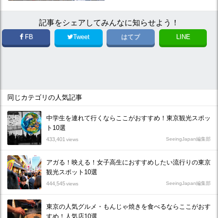
記事をシェアしてみんなに知らせよう！
FB
Tweet
はてブ
LINE
同じカテゴリの人気記事
中学生を連れて行くならここがおすすめ！東京観光スポッ
ト10選
433,401
SeeingJapan編集部
views
アガる！映える！女子高生におすすめしたい流行りの東京
観光スポット10選
444,545
SeeingJapan編集部
views
東京の人気グルメ・もんじゃ焼きを食べるならここがおす
すめ！人気店10選