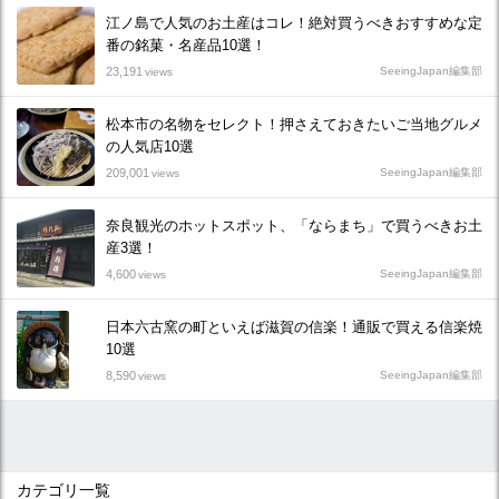
江ノ島で人気のお土産はコレ！絶対買うべきおすすめな定
番の銘菓・名産品10選！
23,191
SeeingJapan編集部
views
松本市の名物をセレクト！押さえておきたいご当地グルメ
の人気店10選
209,001
SeeingJapan編集部
views
奈良観光のホットスポット、「ならまち」で買うべきお土
産3選！
4,600
SeeingJapan編集部
views
日本六古窯の町といえば滋賀の信楽！通販で買える信楽焼
10選
8,590
SeeingJapan編集部
views
カテゴリ一覧