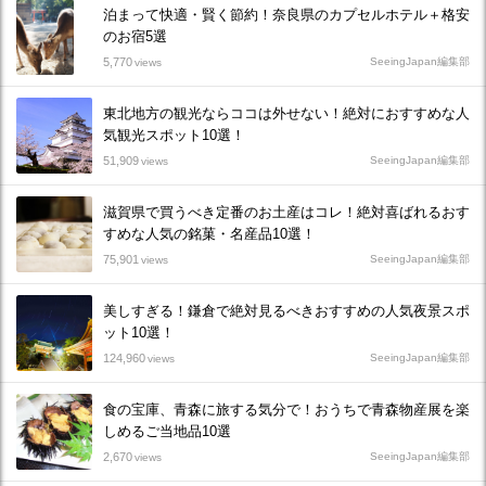
泊まって快適・賢く節約！奈良県のカプセルホテル＋格安
のお宿5選
5,770
SeeingJapan編集部
views
東北地方の観光ならココは外せない！絶対におすすめな人
気観光スポット10選！
51,909
SeeingJapan編集部
views
滋賀県で買うべき定番のお土産はコレ！絶対喜ばれるおす
すめな人気の銘菓・名産品10選！
75,901
SeeingJapan編集部
views
美しすぎる！鎌倉で絶対見るべきおすすめの人気夜景スポ
ット10選！
124,960
SeeingJapan編集部
views
食の宝庫、青森に旅する気分で！おうちで青森物産展を楽
しめるご当地品10選
2,670
SeeingJapan編集部
views