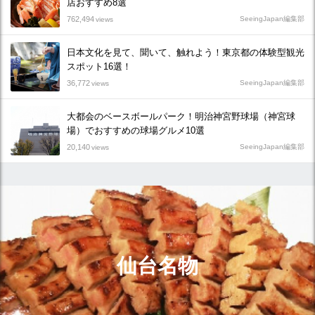
店おすすめ8選
762,494
SeeingJapan編集部
views
日本文化を見て、聞いて、触れよう！東京都の体験型観光
スポット16選！
36,772
SeeingJapan編集部
views
大都会のベースボールパーク！明治神宮野球場（神宮球
場）でおすすめの球場グルメ10選
20,140
SeeingJapan編集部
views
仙台名物