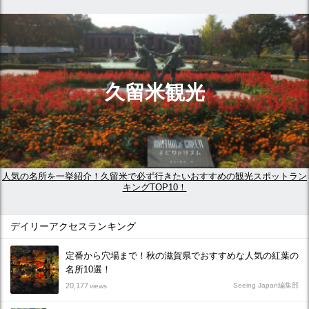
久留米観光
人気の名所を一挙紹介！久留米で必ず行きたいおすすめの観光スポットラン
キングTOP10！
デイリーアクセスランキング
定番から穴場まで！秋の滋賀県でおすすめな人気の紅葉の
名所10選！
20,177
Seeing Japan編集部
views