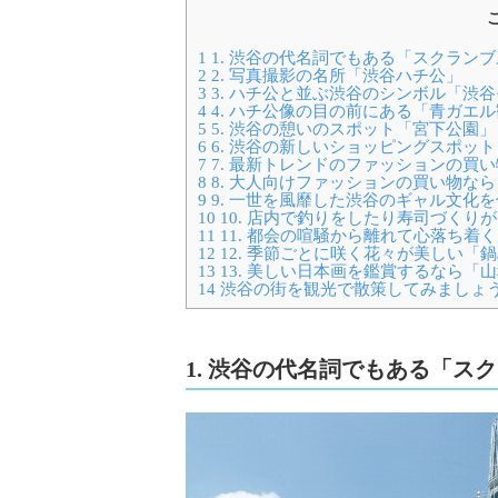
1
1. 渋谷の代名詞でもある「スクラン
2
2. 写真撮影の名所「渋谷ハチ公」
3
3. ハチ公と並ぶ渋谷のシンボル「渋
4
4. ハチ公像の目の前にある「青ガエル
5
5. 渋谷の憩いのスポット「宮下公園」
6
6. 渋谷の新しいショッピングスポッ
7
7. 最新トレンドのファッションの買い物な
8
8. 大人向けファッションの買い物な
9
9. 一世を風靡した渋谷のギャル文化
10
10. 店内で釣りをしたり寿司づくり
11
11. 都会の喧騒から離れて心落ち着
12
12. 季節ごとに咲く花々が美しい「
13
13. 美しい日本画を鑑賞するなら「
14
渋谷の街を観光で散策してみましょ
1. 渋谷の代名詞でもある「ス