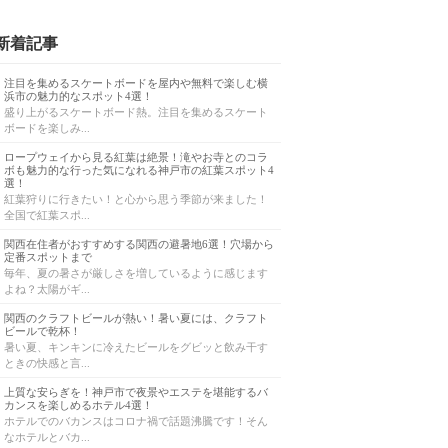
新着記事
注目を集めるスケートボードを屋内や無料で楽しむ横
浜市の魅力的なスポット4選！
盛り上がるスケートボード熱。注目を集めるスケート
ボードを楽しみ...
ロープウェイから見る紅葉は絶景！滝やお寺とのコラ
ボも魅力的な行った気になれる神戸市の紅葉スポット4
選！
紅葉狩りに行きたい！と心から思う季節が来ました！
全国で紅葉スポ...
関西在住者がおすすめする関西の避暑地6選！穴場から
定番スポットまで
毎年、夏の暑さが厳しさを増しているように感じます
よね？太陽がギ...
関西のクラフトビールが熱い！暑い夏には、クラフト
ビールで乾杯！
暑い夏、キンキンに冷えたビールをグビッと飲み干す
ときの快感と言...
上質な安らぎを！神戸市で夜景やエステを堪能するバ
カンスを楽しめるホテル4選！
ホテルでのバカンスはコロナ禍で話題沸騰です！そん
なホテルとバカ...