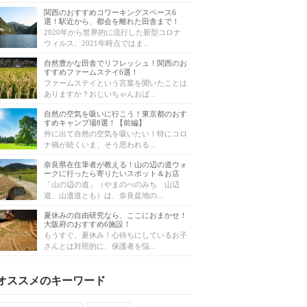
関西のおすすめコワーキングスペース6
選！駅近から、都会を離れた田舎まで！
2020年から世界的に流行した新型コロナ
ウィルス、2021年時点ではま...
自然豊かな田舎でリフレッシュ！関西のお
すすめファームステイ6選！
ファームステイという言葉を聞いたことは
ありますか？おじいちゃんおば...
自然の空気を吸いに行こう！東京都のおす
すめキャンプ場8選！【前編】
外に出て自然の空気を吸いたい！特にコロ
ナ禍が続くいま、そう思われる...
奈良県在住筆者が教える！山の辺の道ウォ
ークに行ったら寄りたいスポット＆お店
「山の辺の道」（やまのべのみち 山辺
道、山邉道とも）は、奈良盆地の...
夏休みの自由研究なら、ここにおまかせ！
大阪府のおすすめ6施設！
もうすぐ、夏休み！心待ちにしているお子
さんとは対照的に、保護者を悩...
オススメのキーワード