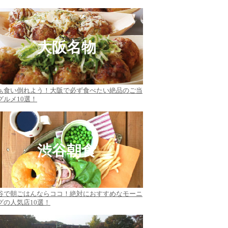
大阪名物
ぁ食い倒れよう！大阪で必ず食べたい絶品のご当
グルメ10選！
渋谷朝食
谷で朝ごはんならココ！絶対におすすめなモーニ
グの人気店10選！