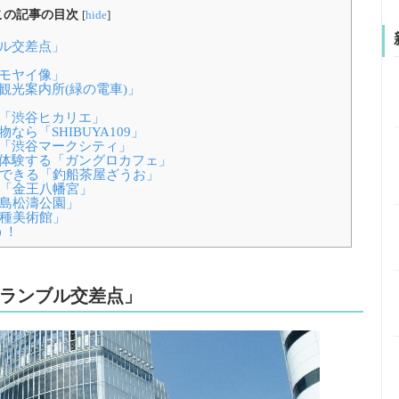
この記事の目次
[
hide
]
ブル交差点」
谷モヤイ像」
観光案内所(緑の電車)」
ト「渋谷ヒカリエ」
ら「SHIBUYA109」
ら「渋谷マークシティ」
を体験する「ガングロカフェ」
ができる「釣船茶屋ざうお」
く「金王八幡宮」
鍋島松濤公園」
山種美術館」
う！
クランブル交差点」