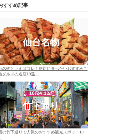
おすすめ記事
仙台名物
台名物といえばコレ！絶対に食べたいおすすめご
地グルメの名店10選！
竹下通り
宿の竹下通りで人気のおすすめ観光スポット10
！