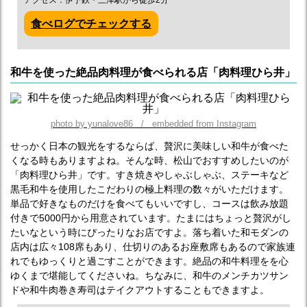
アクセス：伊予鉄・三津駅から徒歩2分
食べログでチェックする
和牛を使った絶品肉料理が食べられる店「肉料理ひら井」
photo by yunalove86 / embedded from Instagram
せっかく日本の観光をするならば、贅沢に美味しい和牛が食べた
くなる時もありますよね。そんな時、松山でおすすめしたいのが
「肉料理ひら井」です。すき焼きやしゃぶしゃぶ、ステーキなど
黒毛和牛を使用したこだわりの極上料理の数々がいただけます。
単品で好きなものだけを食べてもいいですし、コースは飲み放題
付きで5000円から用意されています。たまにはちょっと贅沢がし
たいなという時にぴったりなお店ですよ。落ち着いた和モダンの
店内は広々108席もあり、仕切りのあるお座敷席もあるので家族連
れでもゆっくりと過ごすことができます。絶品の和牛料理をを心
ゆくまで堪能してくださいね。ちなみに、和牛のメンチカツサン
ドや和牛肉巻き寿司はテイクアウトすることもできますよ。