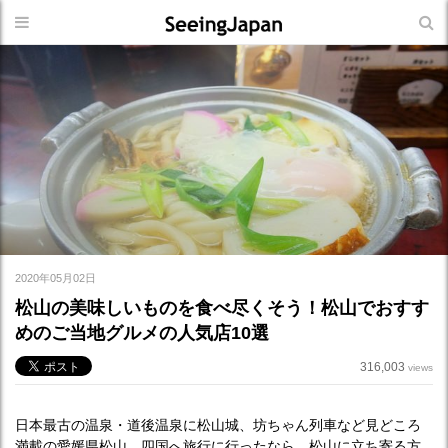
2020年05月02日
松山の美味しいものを食べ尽くそう！松山でおすす
めのご当地グルメの人気店10選
316,003
views
日本最古の温泉・道後温泉に松山城、坊ちゃん列車など見どころ
満載の愛媛県松山。四国へ旅行に行ったなら、松山に立ち寄る方