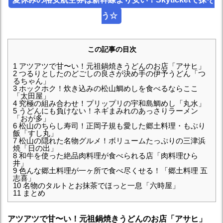
う☆
この記事の目次
1
アツアツで甘〜い！元祖鍋焼きうどんのお店「アサヒ」
2
つるりとしたのどごしの良さが決め手の伊予うどん「つ
るちゃん」
3
ホックホク！炊き込みの松山鯛めしを食べるならここ
「太田屋」
4
究極の組み合わせ！プリップリの宇和島鯛めし「丸水」
5
うどんにも負けない！ネギまみれのあっさりラーメン
「おが多」
6
松山のちらし寿司！正岡子規も愛した郷土料理・もぶり
飯「すし丸」
7
松山の隠れた名物グルメ！ボリュームたっぷりの三津浜
焼「日の出」
8
和牛を使った絶品肉料理が食べられる店「肉料理ひら
井」
9
色んな郷土料理が一ヶ所で食べ尽くせる！「郷土料理 五
志喜」
10
名物のタルトとお抹茶でほっと一息「六時屋」
11
まとめ
アツアツで甘〜い！元祖鍋焼きうどんのお店「アサヒ」