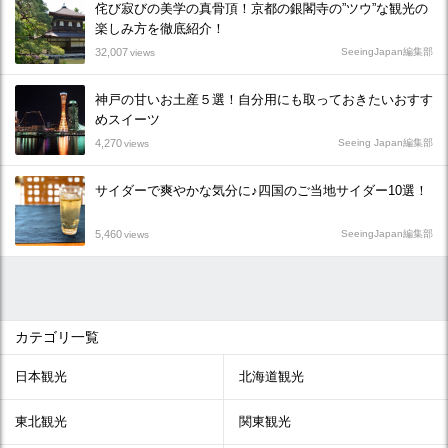
侘び寂びの美学の真骨頂！京都の銀閣寺の”ツウ”な観光の
楽しみ方を徹底紹介！
32,007
SeeingJapan編集部
views
神戸の甘いお土産５選！自分用にも取っておきたいおすす
めスイーツ
4,270
Seeing Japan編集部
views
サイダーで爽やかな気分に♪四国のご当地サイダー10選！
5,460
SeeingJapan編集部
views
カテゴリ一覧
日本観光
北海道観光
東北観光
関東観光