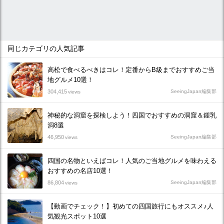
同じカテゴリの人気記事
高松で食べるべきはコレ！定番からB級までおすすめご当
地グルメ10選！
304,415
SeeingJapan編集部
views
神秘的な洞窟を探検しよう！四国でおすすめの洞窟＆鍾乳
洞8選
46,950
SeeingJapan編集部
views
四国の名物といえばコレ！人気のご当地グルメを味わえる
おすすめの名店10選！
86,804
SeeingJapan編集部
views
【動画でチェック！】初めての四国旅行にもオススメ♪人
気観光スポット10選