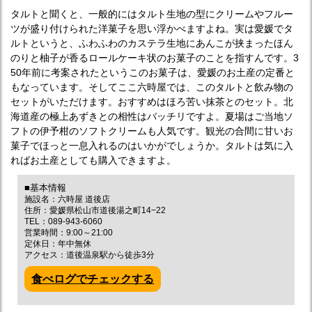
タルトと聞くと、一般的にはタルト生地の型にクリームやフルー
ツが盛り付けられた洋菓子を思い浮かべますよね。実は愛媛でタ
ルトというと、ふわふわのカステラ生地にあんこが挟まったほん
のりと柚子が香るロールケーキ状のお菓子のことを指すんです。3
50年前に考案されたというこのお菓子は、愛媛のお土産の定番と
もなっています。そしてここ六時屋では、このタルトと飲み物の
セットがいただけます。おすすめはほろ苦い抹茶とのセット。北
海道産の極上あずきとの相性はバッチリですよ。夏場はご当地ソ
フトの伊予柑のソフトクリームも人気です。観光の合間に甘いお
菓子でほっと一息入れるのはいかがでしょうか。タルトは気に入
ればお土産としても購入できますよ。
■基本情報
施設名：六時屋 道後店
住所：愛媛県松山市道後湯之町14−22
TEL：089-943-6060
営業時間：9:00～21:00
定休日：年中無休
アクセス：道後温泉駅から徒歩3分
食べログでチェックする