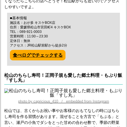
くなったらこちらの店へどうぞ！松山駅からも近いのでアクセス
しやすいですよ。
■基本情報
施設名：おが多 キスケBOX店
住所：愛媛県松山市宮田町4 キスケBOX
TEL：089-921-0003
営業時間：11:00～23:30
定休日：無休
アクセス：JR松山駅前駅から徒歩2分
食べログでチェックする
松山のちらし寿司！正岡子規も愛した郷土料理・もぶり飯
「すし丸」
photo by capricious_410 / embedded from Instagram
松山では、古くからお祝い事やお客様のおもてなしの時にはちら
し寿司を作る習慣があります。混ぜることを方言で「もぶる」と
言い、瀬戸の小魚でダシをとった甘めの合わせ酢で、季節の野菜