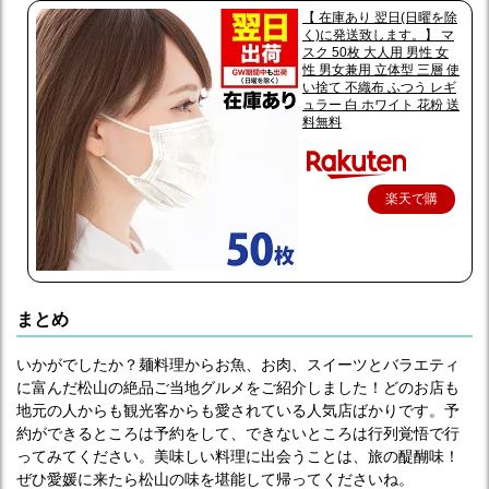
【 在庫あり 翌日(日曜を除
く)に発送致します。】 マ
スク 50枚 大人用 男性 女
性 男女兼用 立体型 三層 使
い捨て 不織布 ふつう レギ
ュラー 白 ホワイト 花粉 送
料無料
楽天で購
入
まとめ
いかがでしたか？麺料理からお魚、お肉、スイーツとバラエティ
に富んだ松山の絶品ご当地グルメをご紹介しました！どのお店も
地元の人からも観光客からも愛されている人気店ばかりです。予
約ができるところは予約をして、できないところは行列覚悟で行
ってみてください。美味しい料理に出会うことは、旅の醍醐味！
ぜひ愛媛に来たら松山の味を堪能して帰ってくださいね。