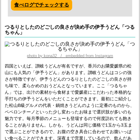
食べログでチェックする
つるりとしたのどごしの良さが決め手の伊予うどん「つる
ちゃん」
photo by kona32 / embedded from Instagram
四国といえば、讃岐うどんが有名ですが、香川のお隣愛媛県の松
山にも人気の「伊予うどん」があります。讃岐うどんはコシの強
さが特徴ですが、伊予うどんのつるりとしたのどごしの良さが持
ち味で、柔らかめのおうどんとなっています。ここ「つるちゃ
ん」では、出汁の素材から食材まで愛媛産にこだわった本格的な
手打ちの伊予うどんをいただくことができます。最初にご紹介し
た松山B級グルメの代表・鍋焼きうどんのように定番のものから、
ペペロンチーノといった少し変わったお味まで選択肢が多いのも
魅力です。毎月季節のメニューも登場するので何度訪れても飽き
ることがありません。しかも、うどんは同じ価格で1玉から3玉ま
で選ぶことができるので、お腹の空き具合に合わせてお腹いっぱ
い食べることができます。深夜まで営業しているので、飲んだあ