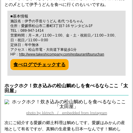
との〆として伊予うどんを食べに行くのもいいですね。
■基本情報
施設名：伊予の手造りうどん 名代 つるちゃん
住所：愛媛県松山市二番町3丁目7-16 サンタビル1F
TEL：089-947-1414
営業時間：月～木／11:00～1:00、金・土・祝前日／11:00～3:00、
日・祝日／11:00～0:00
定休日：年中無休
アクセス：松山市電・大街道下車徒歩1分
HP：
http://www.takeshicompany.com/restaurant/tsuruchan
食べログでチェックする
ホックホク！炊き込みの松山鯛めしを食べるならここ「太
田屋」
photo by kktnch / embedded from Instagram
次にご紹介する愛媛の郷土料理は鯛めしです。愛媛はみかんの産
地として有名ですが、真鯛の生産量も日本一なんです！鯛めし