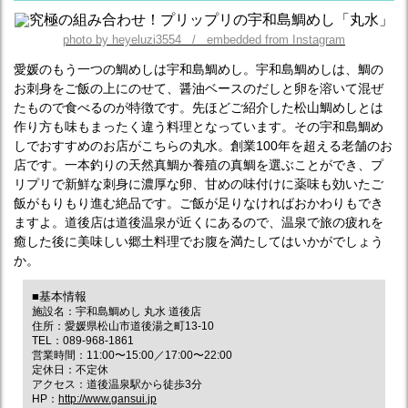
photo by heyeluzi3554 / embedded from Instagram
愛媛のもう一つの鯛めしは宇和島鯛めし。宇和島鯛めしは、鯛の
お刺身をご飯の上にのせて、醤油ベースのだしと卵を溶いて混ぜ
たもので食べるのが特徴です。先ほどご紹介した松山鯛めしとは
作り方も味もまったく違う料理となっています。その宇和島鯛め
しでおすすめのお店がこちらの丸水。創業100年を超える老舗のお
店です。一本釣りの天然真鯛か養殖の真鯛を選ぶことができ、プ
リプリで新鮮な刺身に濃厚な卵、甘めの味付けに薬味も効いたご
飯がもりもり進む絶品です。ご飯が足りなければおかわりもでき
ますよ。道後店は道後温泉が近くにあるので、温泉で旅の疲れを
癒した後に美味しい郷土料理でお腹を満たしてはいかがでしょう
か。
■基本情報
施設名：宇和島鯛めし 丸水 道後店
住所：愛媛県松山市道後湯之町13-10
TEL：089-968-1861
営業時間：11:00〜15:00／17:00〜22:00
定休日：不定休
アクセス：道後温泉駅から徒歩3分
HP：
http://www.gansui.jp