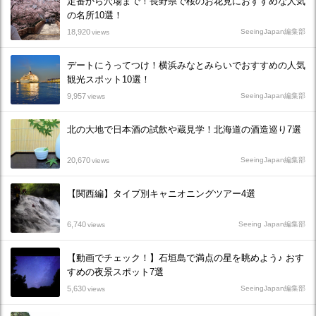
定番から穴場まで！長野県で桜のお花見におすすめな人気
の名所10選！
18,920
SeeingJapan編集部
views
デートにうってつけ！横浜みなとみらいでおすすめの人気
観光スポット10選！
9,957
SeeingJapan編集部
views
北の大地で日本酒の試飲や蔵見学！北海道の酒造巡り7選
20,670
SeeingJapan編集部
views
【関西編】タイプ別キャニオニングツアー4選
6,740
Seeing Japan編集部
views
【動画でチェック！】石垣島で満点の星を眺めよう♪ おす
すめの夜景スポット7選
5,630
SeeingJapan編集部
views