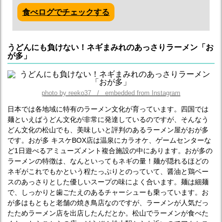
食べログでチェックする
うどんにも負けない！ネギまみれのあっさりラーメン「お
が多」
photo by reeko37 / embedded from Instagram
日本では各地域に特有のラーメン文化が育っています。四国では
麺といえばうどん文化が非常に発達しているのですが、そんなう
どん文化の松山でも、美味しいと評判のあるラーメン屋がおが多
です。おが多 キスケBOX店は温泉にカラオケ、ゲームセンターな
ど1日遊べるアミューズメント複合施設の中にあります。おが多の
ラーメンの特徴は、なんといってもネギの量！麺が隠れるほどの
ネギがこれでもかという程たっぷりとのっていて、醤油と鶏ベー
スのあっさりとした優しいスープの味によく合います。麺は細麺
で、しっかりと歯ごたえのあるチャーシューも乗っています。お
が多はもともと老舗の焼き鳥店なのですが、ラーメンが人気だっ
たためラーメン店を出店したんだとか。松山でラーメンが食べた