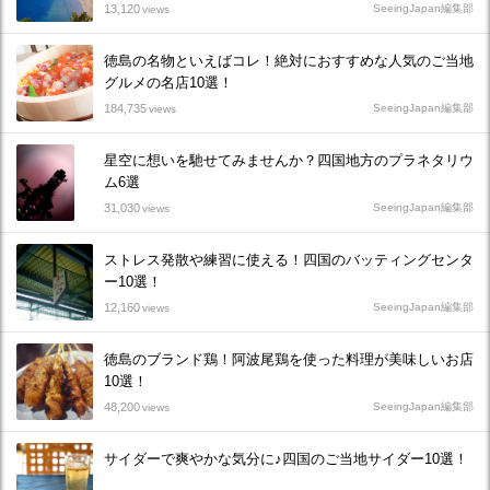
13,120
SeeingJapan編集部
views
徳島の名物といえばコレ！絶対におすすめな人気のご当地
グルメの名店10選！
184,735
SeeingJapan編集部
views
星空に想いを馳せてみませんか？四国地方のプラネタリウ
ム6選
31,030
SeeingJapan編集部
views
ストレス発散や練習に使える！四国のバッティングセンタ
ー10選！
12,160
SeeingJapan編集部
views
徳島のブランド鶏！阿波尾鶏を使った料理が美味しいお店
10選！
48,200
SeeingJapan編集部
views
サイダーで爽やかな気分に♪四国のご当地サイダー10選！