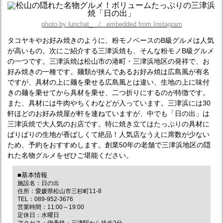
photo by lunchat_ / embedded from Instagram
タコヤキやお好み焼きのように、粉モノベースのB級グルメは人気
が高いもの。次にご紹介する三津浜焼も、そんな粉モノB級グルメ
の一つです。三津浜焼は松山市の港町・三津浜地区の発祥で、お
好み焼きの一種です。麺類が挟んであるお好み焼は広島風が有名
ですが、具材の上に麺を乗せる広島風とは違い、生地の上に味付
きの麺を乗せてから具材を乗せ、二つ折りにするのが特徴です。
また、具材には牛肉やちくわなどが入っています。三津浜には30
軒ほどのお好み焼屋が軒を連ねていますが、中でも「日の出」は
三津浜焼で大人気のお店です。特に焼き立てはたっぷりの具材に
ぱりぱりの生地が香ばしくて絶品！人気店なうえに席数が少ない
ため、予約をおすすめします。創業50年の老舗で三津浜地区の隠
れた名物グルメをぜひご堪能ください。
■基本情報
施設名：日の出
住所：愛媛県松山市三杉町11-8
TEL：089-952-3676
営業時間：11:00～19:00
定休日：水曜日