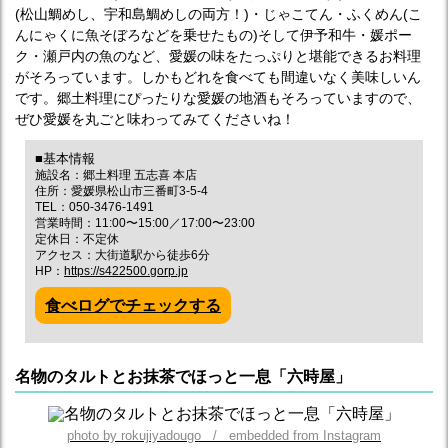
(松山鯛めし、宇和島鯛めしの両方！)・じゃこてん・ふくめん(こ
んにゃくに魚そぼろなどを乗せたもの)そして伊予和牛・媛ポー
ク・瀬戸内の魚のなど、愛媛の味をたっぷりと堪能できるお料理
がそろっています。しかもどれを食べても間違いなく美味しいん
です。郷土料理にぴったりな愛媛の地酒もそろっていますので、
ぜひ愛媛を丸ごと味わってみてくださいね！
■基本情報
施設名：郷土料理 五志喜 本店
住所：愛媛県松山市三番町3-5-4
TEL：050-3476-1491
営業時間：11:00〜15:00／17:00〜23:00
定休日：不定休
アクセス：大街道駅から徒歩6分
HP：
https://s422500.gorp.jp
食べログでチェックする
名物のタルトとお抹茶でほっと一息「六時屋」
photo by rokujiyadougo / embedded from Instagram