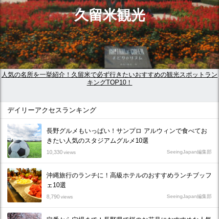
久留米観光
人気の名所を一挙紹介！久留米で必ず行きたいおすすめの観光スポットラン
キングTOP10！
デイリーアクセスランキング
長野グルメもいっぱい！サンプロ アルウィンで食べてお
きたい人気のスタジアムグルメ10選
10,330
SeeingJapan編集部
views
沖縄旅行のランチに！高級ホテルのおすすめランチブッフ
ェ10選
8,790
SeeingJapan編集部
views