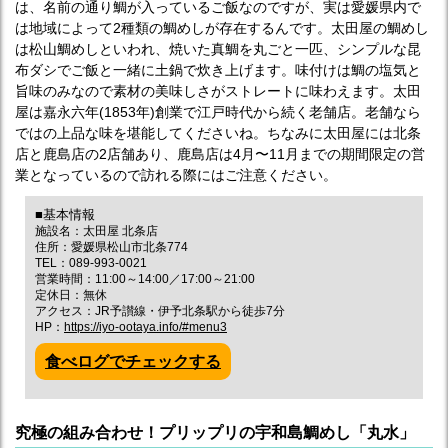
は、名前の通り鯛が入っているご飯なのですが、実は愛媛県内で
は地域によって2種類の鯛めしが存在するんです。太田屋の鯛めし
は松山鯛めしといわれ、焼いた真鯛を丸ごと一匹、シンプルな昆
布ダシでご飯と一緒に土鍋で炊き上げます。味付けは鯛の塩気と
旨味のみなので素材の美味しさがストレートに味わえます。太田
屋は嘉永六年(1853年)創業で江戸時代から続く老舗店。老舗なら
ではの上品な味を堪能してくださいね。ちなみに太田屋には北条
店と鹿島店の2店舗あり、鹿島店は4月〜11月までの期間限定の営
業となっているので訪れる際にはご注意ください。
■基本情報
施設名：太田屋 北条店
住所：愛媛県松山市北条774
TEL：089-993-0021
営業時間：11:00～14:00／17:00～21:00
定休日：無休
アクセス：JR予讃線・伊予北条駅から徒歩7分
HP：
https://iyo-ootaya.info/#menu3
食べログでチェックする
究極の組み合わせ！プリップリの宇和島鯛めし「丸水」