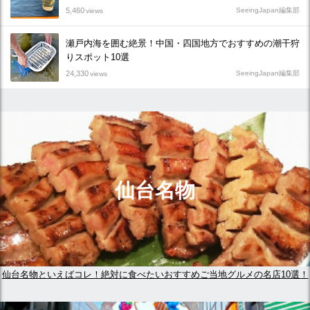
5,460
SeeingJapan編集部
views
瀬戸内海を囲む絶景！中国・四国地方でおすすめの潮干狩
りスポット10選
24,330
SeeingJapan編集部
views
仙台名物
仙台名物といえばコレ！絶対に食べたいおすすめご当地グルメの名店10選！