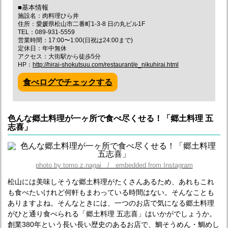
■基本情報
施設名：肉料理ひら井
住所：愛媛県松山市二番町1-3-8 日の丸ビル1F
TEL：089-931-5559
営業時間：17:00〜1:00(日祝は24:00まで)
定休日：年中無休
アクセス：大街駅から徒歩5分
HP：
http://hirai-shokutsuu.com/restaurant/e_nikuhirai.html
食べログでチェックする
色んな郷土料理が一ヶ所で食べ尽くせる！「郷土料理 五
志喜」
photo by tomo.z.nagai / embedded from Instagram
松山には美味しそうな郷土料理がたくさんあるため、あれもこれ
も食べたいけれど何軒もまわっている時間はない。そんなことも
ありますよね。そんなときには、一つのお店で気になる郷土料理
がひと通り食べられる「郷土料理 五志喜」はいかがでしょうか。
創業380年という長い長い歴史のあるお店で、鯛そうめん・鯛めし