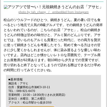
photo by tah_chang / embedded from Instagram
松山のソウルフードのひとつ、鍋焼きうどん。夏の暑い日でも食
べるという地元で人気のB級グルメです。その鍋焼きうどんの発祥
ともいわれているのが、こちらのお店「アサヒ」。松山の鍋焼き
うどんの特徴は甘めの味付けと、アルミ製のどんぶりです。アサ
ヒでは、甘いものもアルミも貴重だった時代に、その両方を贅沢
に使って鍋焼きうどんを考案したそう。初めて食べる方はその甘
さに少し驚くかもしれませんが、体に染み渡るような優しい味わ
いですよ。店内はどこか懐かしいレトロな雰囲気で、テーブル席
とお座敷席が62席あります。朝10時から夕方までの営業ですが、
売り切れると終了となってしまうので訪れる際はできるだけ早め
の時間に行ってみてくださいね。
■基本情報
施設名：アサヒ
住所：愛媛県松山市湊町3-10-11
TEL：089-921-6470
営業時間：10:00～18:00(売りきれ次第閉店)
定休日：水曜日、第二火曜日
アクセス：松山市駅から徒歩10分