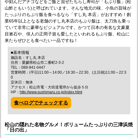
や刻んだアナゴなどをご飯と混ぜたちらし寿司が「もぶり飯」(松
山鮓ともいう)と呼ばれています。そんな地元の味、小魚の旨味が
たっぷりのもぶり飯を食べるなら「すし丸 本店」がおすすめ！創
業65年以上となる老舗のすし丸本店のもぶり飯は、太刀魚も乗っ
ていて非常に豪華なビジュアルです。かつて日本の有名な文豪夏
目漱石や、俳人の正岡子規も愛したといわれるもぶり飯、松山に
来たらぜひとも食べたい一品ですね！
■基本情報
施設名：すし丸 本店
住所：愛媛県松山市二番町2-3-2
TEL：089-941-0447
営業時間：(平日)11:00～14:00／16:30～22:30、(土日祝)11:00～22:3
0
定休日：無休
アクセス：松山市電・大街道電停から徒歩５分
HP：
http://www.sushimaru.co.jp/index.html
食べログでチェックする
松山の隠れた名物グルメ！ボリュームたっぷりの三津浜焼
「日の出」