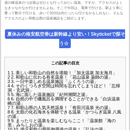
湯の峰温泉のつぼ湯はぜひとも行ってみたい温泉。ですが、アクセスがよく
なきゃなかなか行けませんよね。そこで今回は、電車で行ける、駅より車に
乗って数分で行ける、歩いて30分以内だったら行けるかもしれない、そんな
アクセスのよい和歌山県の温泉施設をご紹介します。
夏休みの格安航空券は新幹線より安い！Skyticketで探そ
う☆
この記事の目次
1
1. 美しい和歌山の自然を堪能！「加太温泉 加太海月」
2
2. 和歌山に伝わる有名温泉！「花山温泉 薬師の湯」
3
3. 一日中楽しめる温泉施設「ふくろうの湯」
4
4. そのくつろぎ空間は時間を忘れてしまうほど！「忘帰
洞・玄武洞」
5
5. 海に面した温泉施設「紀州潮聞之湯」
6
6. 自然の中で磯風呂を満喫することができる「白浜温泉
崎の湯」
7
7. 和歌山県の人気天然温泉！「有田川温泉 光の湯」
8
8. 太鼓の化石海水を体験できる温泉「かつらぎ温泉 八風
の湯」
9
9. まったりと温泉を楽しむならここ！「温泉館「海の
里」みちしおの湯」
10
10. 地元和歌山県民御用達の温泉！「弘法の湯」