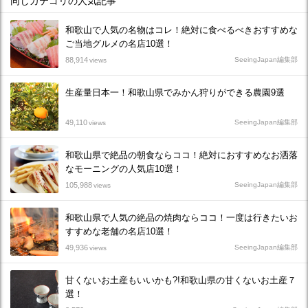
同じカテゴリの人気記事
和歌山で人気の名物はコレ！絶対に食べるべきおすすめな
ご当地グルメの名店10選！
88,914
SeeingJapan編集部
views
生産量日本一！和歌山県でみかん狩りができる農園9選
49,110
SeeingJapan編集部
views
和歌山県で絶品の朝食ならココ！絶対におすすめなお洒落
なモーニングの人気店10選！
105,988
SeeingJapan編集部
views
和歌山県で人気の絶品の焼肉ならココ！一度は行きたいお
すすめな老舗の名店10選！
49,936
SeeingJapan編集部
views
甘くないお土産もいいかも?!和歌山県の甘くないお土産７
選！