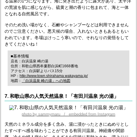
る温泉の1つになります。海に突き出たように露天があり、太平洋
の荒波を肌に感じながら、硫黄と潮の香りに包まれて、海と一体
となれる自然風呂です。
そのため洗い場がなく、石鹸やシャンプーなどは利用できません
のでご注意ください。悪天候の場合、入れないときもあるともい
われています。冬場はけっこう寒いので、それなりの覚悟をして
きてくださいね！
■基本情報
店名：白浜温泉 崎の湯
住所：和歌山県西牟婁郡白浜町1668番地
アクセス：白浜駅よりバス15分
HP：
http://www.town.shirahama.wakayama.jp/
地図：
「白浜温泉 崎の湯」への地図
7. 和歌山県の人気天然温泉！「有田川温泉 光の湯」
photo by sammymaru / embedded from Instagram
天然のミネラル成分を多く含み、湯に浸かったときにぬめりとし
たすべすべ感を味わうことができる有田川温泉。神経痛や関節