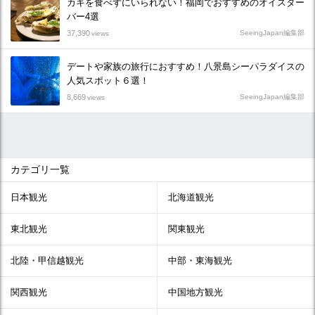
カキを食べずにいられない！福岡でおすすめのオイスター
バー4選
37,390
SeeingJapan編集部
views
デートや家族の旅行におすすめ！八景島シーパラダイスの
人気スポット６選！
8,669
SeeingJapan編集部
views
カテゴリ一覧
日本観光
北海道観光
東北観光
関東観光
北陸・甲信越観光
中部・東海観光
関西観光
中国地方観光