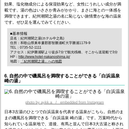
効果、塩化物成分による保湿効果など、女性にうれしい成分が満
載です。湯の色はいささか青みがかかり、まさに海との一体感を
満喫できます。紀州潮聞之湯の名に恥じない旅情豊かな海の温泉
です。ぜひ足を運んでみてください。
■基本情報
店名：紀州潮聞之湯(ホテル中之島)
住所：和歌山県東牟婁郡那智勝浦町大字勝浦1179-9
TEL：0735-52-1111
アクセス：紀伊勝浦駅より徒歩7分で観光桟橋、そこから送迎船で3分
HP：
http://www.hotel-nakanoshima.jp/
地図：
「紀州潮聞之湯」への地図
6. 自然の中で磯風呂を満喫することができる「白浜温泉
崎の湯」
photo by aykk.a / embedded from Instagram
日本3古湯のひとつで白浜温泉を代表する温泉がこちら。自然のま
まの磯風呂を満喫できる「白浜温泉 崎の湯」です。万葉時代から
知られている温泉地で、道後、有馬と並んで日本3大古湯と称され