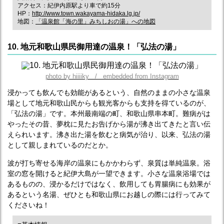
アクセス：紀伊内原駅より車で約15分
HP：
http://www.town.wakayama-hidaka.lg.jp/
地図：
「温泉館「海の里」みちしおの湯」への地図
10. 地元和歌山県民御用達の温泉！「弘法の湯」
photo by hiiiiky / embedded from Instagram
浸かっても飲んでも効能があるという、自然のままの小さな温泉
場として地元和歌山民からも観光客からも支持を得ているのが、
「弘法の湯」です。本州最南端の町、和歌山県串本町。難病がは
やったその昔、夢枕に見たお告げから湯が沸き出てきたと言い伝
えられいます。沸き出た湯を飲むと病気が治り、以来、弘法の湯
として親しまれているのだとか。
波が打ち寄せる海岸の温泉にもかかわらず、泉質は単純温泉。浴
室の窓を開けると紀伊大島が一望できます。小さな温泉浴場では
あるものの、浸かるだけではなく、飲用しても胃腸病にも効果が
あるという名湯、ぜひとも和歌山県にお越しの際には行ってみて
くださいね！