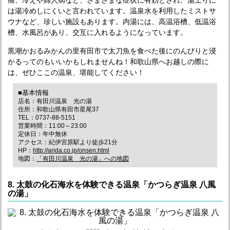
痛、冷えや婦人病など、さまざまな症状に有効とされ、湯上りに
は湯冷めしにくいと言われています。温泉水を利用したミストサ
ウナなど、珍しい施設もあります。内湯には、高温浴槽、低温浴
槽、水風呂があり、交互に入れるようになっています。
黒潮かおるみかんの里有田市で太刀魚を食べた後にのんびりと浸
かるってのもいいかもしれませんね！和歌山県へお越しの際に
は、ぜひここの温泉、堪能してください！
■基本情報
店名：有田川温泉 光の湯
住所：和歌山県有田市星尾37
TEL：0737-88-5151
営業時間：11:00～23:00
定休日：年中無休
アクセス：紀伊宮原駅より徒歩21分
HP：
http://arida.co.jp/onsen.html
地図：
「有田川温泉 光の湯」への地図
8. 太鼓の化石海水を体験できる温泉「かつらぎ温泉 八風
の湯」