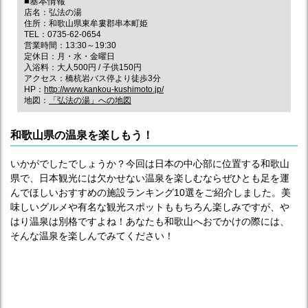
■基本情報
店名：弘法の湯
住所：和歌山県東牟婁郡串本町姫
TEL：0735-62-0654
営業時間：13:30～19:30
定休日：月・水・金曜日
入浴料：大人500円 / 子供150円
アクセス：橋杭岩バス停より徒歩3分
HP：
http://www.kankou-kushimoto.jp/
地図：
「弘法の湯」への地図
和歌山県の温泉を楽しもう！
いかがでしたでしょうか？今回は日本の中心部に位置する和歌山
県で、日本観光には欠かせない温泉を楽しむならぜひとも足を運
んでほしいおすすめの施設ランキング10選をご紹介しました。美
味しいグルメや有名な観光スポットももちろん楽しみですが、や
はり温泉は別格ですよね！あなたも和歌山へおでかけの際には、
そんな温泉を楽しんでみてください！