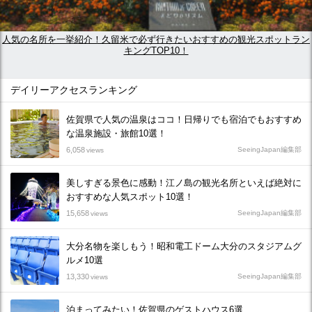
人気の名所を一挙紹介！久留米で必ず行きたいおすすめの観光スポットラン
キングTOP10！
デイリーアクセスランキング
佐賀県で人気の温泉はココ！日帰りでも宿泊でもおすすめ
な温泉施設・旅館10選！
6,058
SeeingJapan編集部
views
美しすぎる景色に感動！江ノ島の観光名所といえば絶対に
おすすめな人気スポット10選！
15,658
SeeingJapan編集部
views
大分名物を楽しもう！昭和電工ドーム大分のスタジアムグ
ルメ10選
13,330
SeeingJapan編集部
views
泊まってみたい！佐賀県のゲストハウス6選