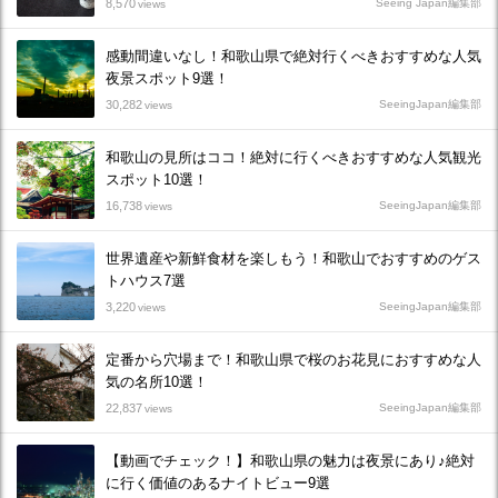
8,570
Seeing Japan編集部
views
感動間違いなし！和歌山県で絶対行くべきおすすめな人気
夜景スポット9選！
30,282
SeeingJapan編集部
views
和歌山の見所はココ！絶対に行くべきおすすめな人気観光
スポット10選！
16,738
SeeingJapan編集部
views
世界遺産や新鮮食材を楽しもう！和歌山でおすすめのゲス
トハウス7選
3,220
SeeingJapan編集部
views
定番から穴場まで！和歌山県で桜のお花見におすすめな人
気の名所10選！
22,837
SeeingJapan編集部
views
【動画でチェック！】和歌山県の魅力は夜景にあり♪絶対
に行く価値のあるナイトビュー9選