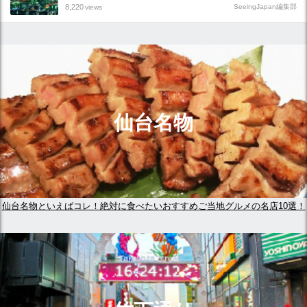
8,220
SeeingJapan編集部
views
仙台名物
仙台名物といえばコレ！絶対に食べたいおすすめご当地グルメの名店10選！