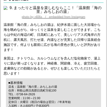
photo by r406s / embedded from Instagram
温泉館「海の里」みちしおの湯は、紀伊水道に面した大浴場から
海を眺めながら、ゆっくりと温泉を楽しむことができます。こち
らは中紀の海辺の町、日高町にあって、美しいリアス式海岸の方
杭に、露天風呂、打たせ湯、内湯などが充実した日帰り温泉総合
施設です。何よりも眼前に広がる海の景色が美しいと評判があり
ます！
泉質は、ナトリウム、カルシウムなどを含んだ塩化物泉で、湯上
りに肌が潮っぽくなります。神経痛、関節痛、冷え、疲労回復、
皮膚病などの効能があるとか。ぜひとも楽しんでいただけたらと
思います！
■基本情報
店名：温泉館「海の里」みちしおの湯
住所：和歌山県日高郡日高町方杭100
TEL：0738-64-2626
営業時間：11:00～21:00
定休日：火曜日（祝日の場合は翌日） / 年末年始
入浴料：大人600円 / 子供300円