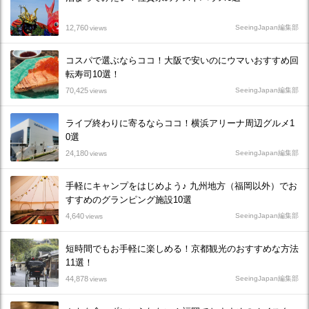
12,760
SeeingJapan編集部
views
コスパで選ぶならココ！大阪で安いのにウマいおすすめ回
転寿司10選！
70,425
SeeingJapan編集部
views
ライブ終わりに寄るならココ！横浜アリーナ周辺グルメ1
0選
24,180
SeeingJapan編集部
views
手軽にキャンプをはじめよう♪ 九州地方（福岡以外）でお
すすめのグランピング施設10選
4,640
SeeingJapan編集部
views
短時間でもお手軽に楽しめる！京都観光のおすすめな方法
11選！
44,878
SeeingJapan編集部
views