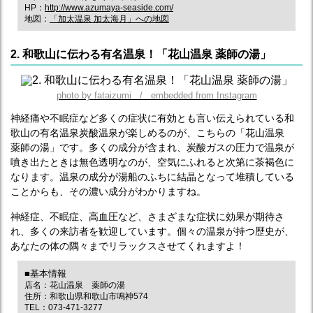
HP：
http://www.azumaya-seaside.com/
地図：
「加太温泉 加太海月」への地図
2. 和歌山に伝わる有名温泉！「花山温泉 薬師の湯」
photo by fataizumi / embedded from Instagram
神経痛や不眠症など多くの症状に有効とも言い伝えられている和
歌山の有名温泉炭酸温泉が楽しめるのが、こちらの「花山温泉
薬師の湯」です。多くの成分が含まれ、炭酸ガスの圧力で温泉が
噴き出たときは無色透明なのが、空気にふれると次第に茶褐色に
なります。温泉の成分が湯船のふちに結晶となって堆積している
ことからも、その濃い成分がわかりますね。
神経症、不眠症、高血圧など、さまざまな症状に効果が期待さ
れ、多くの来訪者を歓迎しています。個々の温泉が持つ歴史が、
あなたの体の隅々までリラックスさせてくれますよ！
■基本情報
店名：花山温泉 薬師の湯
住所：和歌山県和歌山市鳴神574
TEL：073-471-3277