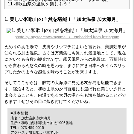
11
和歌山県の温泉を楽しもう！
1. 美しい和歌山の自然を堪能！「加太温泉 加太海月」
photo by mysecretwakayama / embedded from Instagram
ぬめりのある湯で、皮膚やリウマチによいと言われ、美肌効果が
知られる加太温泉。古くは万葉集にも詠まれ景勝地として、現在
においても有数の観光地です。露天風呂からの絶景は、万葉時代
から変わらぬ悠久の時を思わせ、まさに古き日本へタイムスリッ
プしたかのような感覚を味わうことが出来ますよ。
そしてここからは、眼前の大海原に見える友が島を堪能できま
す。宿泊すると、和歌山県の夕日百選にも選ばれた美しい夕日と
出会えることも。内湯である大貝の湯からも海を眺めることがで
きます！ぜひその目に焼き付けてくださいね。
■基本情報
店名：加太温泉 加太海月
住所：和歌山県和歌山市加太1905番地
TEL：073-459-0015
アクセス：加太駅より車で5分