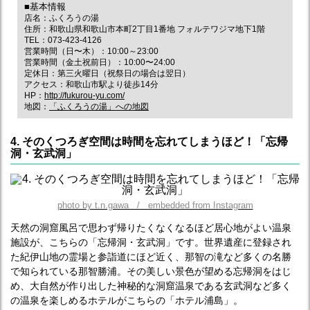
■基本情報
店名：ふくろうの湯
住所：和歌山県和歌山市本町2丁目1番地 フォルテワジマ地下1階
TEL：073-423-4126
営業時間（日〜木）：10:00～23:00
営業時間（金土祝前日）：10:00〜24:00
定休日：第三火曜日（祝祭日の場合は翌日）
アクセス：和歌山市駅より徒歩14分
HP：
http://fukurou-yu.com/
地図：
「ふくろうの湯」への地図
4. そのくつろぎ空間は時間を忘れてしまうほど！「忘帰
洞・玄武洞」
photo by t.n.gawa / embedded from Instagram
天然の洞窟風呂で思わず帰りたくなくなるほど居心地がよい温泉
施設が、こちらの「忘帰洞・玄武洞」です。世界遺産に登録され
た紀伊山地の霊場と参詣道にほど近く、那智の滝など多くの名勝
で知られている那智勝浦。その美しい景色が望める忘帰洞をはじ
め、大自然が作り出した神秘的な洞窟温泉である玄武洞など多く
の温泉を楽しめるホテルがこちらの「ホテル浦島」。