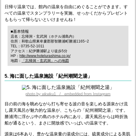
日帰り温泉では、館内の温泉を自由にめぐることができます。す
べての温泉でスタンプラリーを実施、せっかくだからプレゼント
ももらって帰らないといけませんね！
■基本情報
店名：忘帰洞・玄武洞（ホテル浦島内）
住所：和歌山県東牟婁郡那智勝浦町勝浦1165−2
TEL：0735-52-1011
アクセス：紀伊勝浦駅より徒歩5分
HP：
http://www.hotelurashima.co.jp/
地図：
「忘帰洞・玄武洞」への地図
5. 海に面した温泉施設「紀州潮聞之湯」
photo by wkwku1 / embedded from Instagram
目の前の海を眺めながら打ち寄せる波の音を楽しめる源泉かけ流
し露天風呂が魅力的な温泉が、こちらの「紀州潮聞之湯」です。
勝浦湾に浮かぶ中の島のホテル内にあり、露天風呂からは時折漁
船が通るという、まさに開放感でいっぱいの温泉です。
源泉は6本あり、豊かな温泉量の湯成分には、硫黄成分による美肌