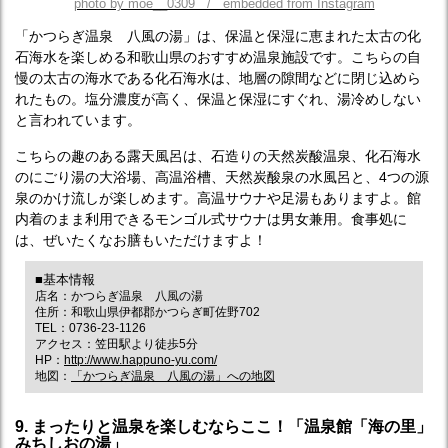
photo by moe__0309 / embedded from Instagram
「かつらぎ温泉 八風の湯」は、保温と保湿に恵まれた太古の化
石海水を楽しめる和歌山県のおすすめ温泉施設です。こちらの自
慢の太古の海水である化石海水は、地層の隙間などに閉じ込めら
れたもの。塩分濃度が高く、保温と保湿にすぐれ、湯冷めしない
と言われています。
こちらの趣のある露天風呂は、石造りの天然炭酸温泉、化石海水
のにごり湯の大浴場、高温浴槽、天然炭酸泉の水風呂と、4つの源
泉のかけ流しが楽しめます。高温サウナや足湯もありますよ。館
内着のまま利用できるモンゴル式サウナは男女兼用。食事処に
は、ぜいたくなお膳もいただけますよ！
■基本情報
店名：かつらぎ温泉 八風の湯
住所：和歌山県伊都郡かつらぎ町佐野702
TEL：0736-23-1126
アクセス：笠田駅より徒歩5分
HP：
http://www.happuno-yu.com/
地図：
「かつらぎ温泉 八風の湯」への地図
9. まったりと温泉を楽しむならここ！「温泉館「海の里」
みちしおの湯」