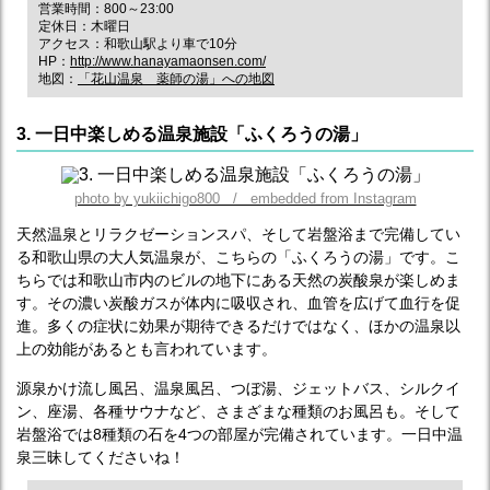
営業時間：800～23:00
定休日：木曜日
アクセス：和歌山駅より車で10分
HP：
http://www.hanayamaonsen.com/
地図：
「花山温泉 薬師の湯」への地図
3. 一日中楽しめる温泉施設「ふくろうの湯」
photo by yukiichigo800 / embedded from Instagram
天然温泉とリラクゼーションスパ、そして岩盤浴まで完備してい
る和歌山県の大人気温泉が、こちらの「ふくろうの湯」です。こ
ちらでは和歌山市内のビルの地下にある天然の炭酸泉が楽しめま
す。その濃い炭酸ガスが体内に吸収され、血管を広げて血行を促
進。多くの症状に効果が期待できるだけではなく、ほかの温泉以
上の効能があるとも言われています。
源泉かけ流し風呂、温泉風呂、つぼ湯、ジェットバス、シルクイ
ン、座湯、各種サウナなど、さまざまな種類のお風呂も。そして
岩盤浴では8種類の石を4つの部屋が完備されています。一日中温
泉三昧してくださいね！