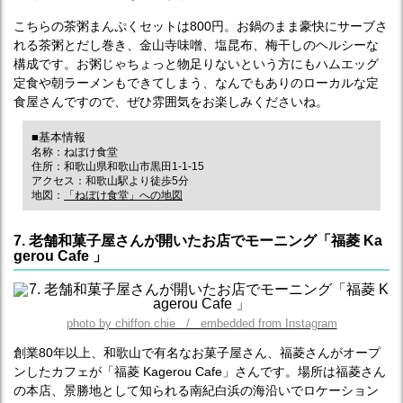
こちらの茶粥まんぷくセットは800円。お鍋のまま豪快にサーブさ
れる茶粥とだし巻き、金山寺味噌、塩昆布、梅干しのヘルシーな
構成です。お粥じゃちょっと物足りないという方にもハムエッグ
定食や朝ラーメンもできてしまう、なんでもありのローカルな定
食屋さんですので、ぜひ雰囲気をお楽しみくださいね。
■基本情報
名称：ねぼけ食堂
住所：和歌山県和歌山市黒田1-1-15
アクセス：和歌山駅より徒歩5分
地図：
「ねぼけ食堂」への地図
7. 老舗和菓子屋さんが開いたお店でモーニング「福菱 Ka
gerou Cafe 」
photo by chiffon.chie / embedded from Instagram
創業80年以上、和歌山で有名なお菓子屋さん、福菱さんがオープ
ンしたカフェが「福菱 Kagerou Cafe」さんです。場所は福菱さん
の本店、景勝地として知られる南紀白浜の海沿いでロケーション