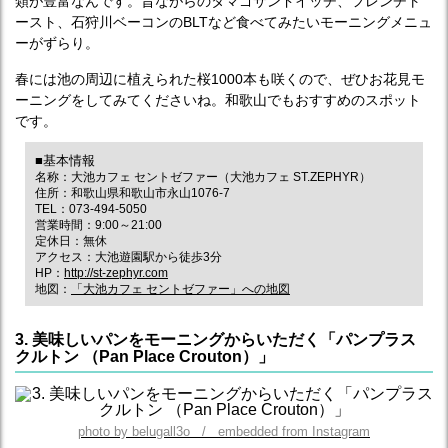
類が豊富なんです。昔ながらのタマゴサンドイッチ、フレンチト
ースト、石狩川ベーコンのBLTなど食べてみたいモーニングメニュ
ーがずらり。
春には池の周辺に植えられた桜1000本も咲くので、ぜひお花見モ
ーニングをしてみてくださいね。和歌山でもおすすめのスポット
です。
■基本情報
名称：大池カフェ セントゼファー（大池カフェ ST.ZEPHYR）
住所：和歌山県和歌山市永山1076-7
TEL：073-494-5050
営業時間：9:00～21:00
定休日：無休
アクセス：大池遊園駅から徒歩3分
HP：
http://st-zephyr.com
地図：
「大池カフェ セントゼファー」への地図
3. 美味しいパンをモーニングからいただく「パンプラス
クルトン （Pan Place Crouton）」
photo by belugall3o / embedded from Instagram