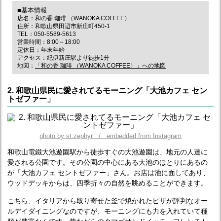
■基本情報
店名：和の香 珈琲 （WANOKA COFFEE）
住所：和歌山県田辺市新庄町450-1
TEL：050-5589-5613
営業時間：8:00～18:00
定休日：年末年始
アクセス：紀伊新庄駅より徒歩1分
地図：
「和の香 珈琲 （WANOKA COFFEE）」への地図
2. 和歌山県民に愛されてるモーニング「大池カフェ セン
トゼファー」
photo by st.zephyr / embedded from Instagram
和歌山電鐵大池遊園駅から徒歩すぐの大池遊園は、地元の人達に
愛される公園です。その公園の中心にある大池のほとりにあるの
が「大池カフェ セントゼファー」さん。お店は池に面してあり、
ウッドデッキからは、四季折々の自然を眺めることができます。
こちら、イタリアから取り寄せた釜で焼かれたピザが評判なオー
ルデイダイニングなのですが、モーニングにも力を入れていて種