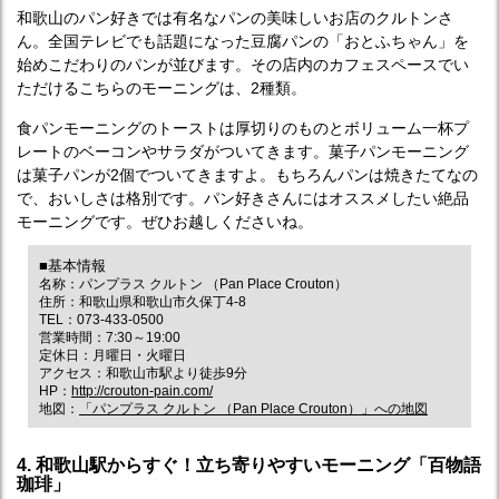
和歌山のパン好きでは有名なパンの美味しいお店のクルトンさ
ん。全国テレビでも話題になった豆腐パンの「おとふちゃん」を
始めこだわりのパンが並びます。その店内のカフェスペースでい
ただけるこちらのモーニングは、2種類。
食パンモーニングのトーストは厚切りのものとボリューム一杯プ
レートのベーコンやサラダがついてきます。菓子パンモーニング
は菓子パンが2個でついてきますよ。もちろんパンは焼きたてなの
で、おいしさは格別です。パン好きさんにはオススメしたい絶品
モーニングです。ぜひお越しくださいね。
■基本情報
名称：パンプラス クルトン （Pan Place Crouton）
住所：和歌山県和歌山市久保丁4-8
TEL：073-433-0500
営業時間：7:30～19:00
定休日：月曜日・火曜日
アクセス：和歌山市駅より徒歩9分
HP：
http://crouton-pain.com/
地図：
「パンプラス クルトン （Pan Place Crouton）」への地図
4. 和歌山駅からすぐ！立ち寄りやすいモーニング「百物語
珈琲」