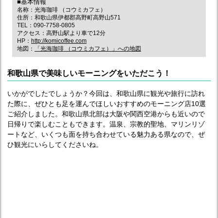
■基本情報
名称：光海珈琲 （コウミカフェ）
住所：和歌山県伊都郡高野町高野山571
TEL：090-7758-0805
アクセス：高野山駅より車で12分
HP：
http://komicoffee.com
地図：
「光海珈琲 （コウミカフェ）」への地図
和歌山県で美味しいモーニングをいただこう！
いかがでしたでしょうか？今回は、和歌山県に観光や旅行に訪れ
た際に、ぜひとも足を運んでほしいおすすめのモーニング店10選
ご紹介しました。和歌山県北部は大阪や関西空港からも近いので
日帰りで楽しむこともできます。温泉、宗教的聖地、マリンリゾ
ートなど、いくつも面を持ち合わせている魅力ある県なので、ぜ
ひ観光にいらしてくださいね。