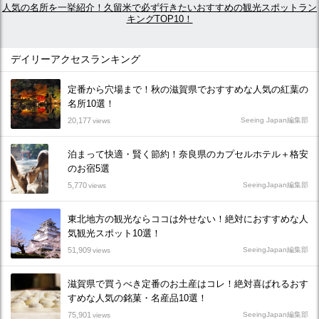
人気の名所を一挙紹介！久留米で必ず行きたいおすすめの観光スポットラン
キングTOP10！
デイリーアクセスランキング
定番から穴場まで！秋の滋賀県でおすすめな人気の紅葉の
名所10選！
20,177
Seeing Japan編集部
views
泊まって快適・賢く節約！奈良県のカプセルホテル＋格安
のお宿5選
5,770
SeeingJapan編集部
views
東北地方の観光ならココは外せない！絶対におすすめな人
気観光スポット10選！
51,909
SeeingJapan編集部
views
滋賀県で買うべき定番のお土産はコレ！絶対喜ばれるおす
すめな人気の銘菓・名産品10選！
75,901
SeeingJapan編集部
views