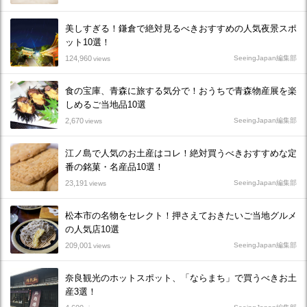
美しすぎる！鎌倉で絶対見るべきおすすめの人気夜景スポ
ット10選！
124,960
SeeingJapan編集部
views
食の宝庫、青森に旅する気分で！おうちで青森物産展を楽
しめるご当地品10選
2,670
SeeingJapan編集部
views
江ノ島で人気のお土産はコレ！絶対買うべきおすすめな定
番の銘菓・名産品10選！
23,191
SeeingJapan編集部
views
松本市の名物をセレクト！押さえておきたいご当地グルメ
の人気店10選
209,001
SeeingJapan編集部
views
奈良観光のホットスポット、「ならまち」で買うべきお土
産3選！