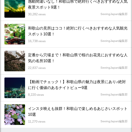
感動間違いなし！和歌山県で絶対行くべきおすすめな人気
夜景スポット9選！
30,282
SeeingJapan編集部
views
和歌山の見所はココ！絶対に行くべきおすすめな人気観光
スポット10選！
16,738
SeeingJapan編集部
views
定番から穴場まで！和歌山県で桜のお花見におすすめな人
気の名所10選！
22,837
SeeingJapan編集部
views
【動画でチェック！】和歌山県の魅力は夜景にあり♪絶対
に行く価値のあるナイトビュー9選
8,220
SeeingJapan編集部
views
インスタ映えも抜群！和歌山で楽しめるあじさいスポット
10選
11,270
SeeingJapan編集部
views