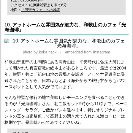
TEL：0735-30-4244
アクセス： 紀伊勝浦駅より車で6分
地図：
「熊野カフェ」への地図
10. アットホームな雰囲気が魅力な、和歌山のカフェ「光
海珈琲」
photo by koka.nack / embedded from Instagram
和歌山県北部の山間部にある高野山は、平安時代に弘法大師によ
って開かれた真言密教の総本山があるところです。最近では2004
年、熊野と共に「紀伊山地の霊場と参詣道」として世界遺産に登
録されたことから、日本はもとより海外からの旅行客からもパワ
ースポットとして人気がでています。
そんな神聖な修行の地で美味しいモーニングを食べることができ
るのが「光海珈琲」さん。朝ご飯セット9時から11時まで。ベーコ
ンエッグ、サラダ、ご飯かパンを選べます。特にオリジナルブレ
ンドの豆を自家焙煎して高野山の湧き水で入れた光海コーヒーは
格別です。是非味わってみてくださいね。