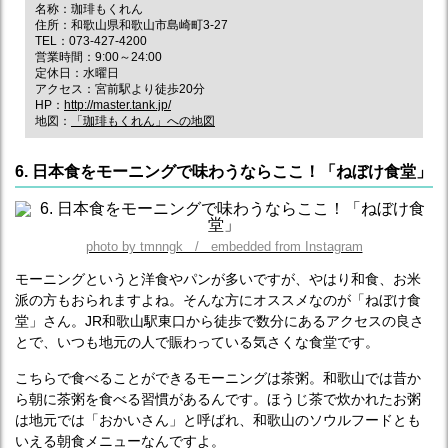
名称：珈琲もくれん
住所：和歌山県和歌山市島崎町3-27
TEL：073-427-4200
営業時間：9:00～24:00
定休日：水曜日
アクセス：宮前駅より徒歩20分
HP：
http://master.tank.jp/
地図：
「珈琲もくれん」への地図
6. 日本食をモーニングで味わうならここ！「ねぼけ食堂」
photo by tmnngk / embedded from Instagram
モーニングというと洋食やパンが多いですが、やはり和食、お米
派の方もおられますよね。そんな方にオススメなのが「ねぼけ食
堂」さん。JR和歌山駅東口から徒歩で数分にあるアクセスの良さ
とで、いつも地元の人で賑わっている気さくな食堂です。
こちらで食べることができるモーニングは茶粥。和歌山では昔か
ら朝に茶粥を食べる習慣があるんです。ほうじ茶で炊かれたお粥
は地元では「おかいさん」と呼ばれ、和歌山のソウルフードとも
いえる朝食メニューなんですよ。