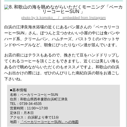
photo by k.komoko_ / embedded from Instagram
白浜の江津良海水浴場の近くにあるパン屋さんの「ベーカリーコ
ーヒーSUN」さん。ぽつんと立つかわいい小屋の中には食パンや
ハード系、クリームパン、ハムチーズ、パストラミのバケットサ
ンドやベーグルなど、朝食にぴったりなパン達が並んでいます。
お店の前にはテラスもあるので、挽きたて豆をハンドドリップし
てくれるコーヒーを頂くこともできますし、近くには美しい海も
あるので眺めながらいただくのもオススメですよ。和歌山の白浜
へお出かけの際には、ぜひのんびりした南紀白浜の朝をお過ごし
下さいね。
■基本情報
名称：ベーカリーコーヒーSUN
住所：和歌山県西牟婁郡白浜町江津良
TEL：0739-34-4535
営業時間：11:00〜17:00
定休日：月木日
アクセス： 白浜駅より車で11分
地図：
「ベーカリーコーヒーSUN」への地図