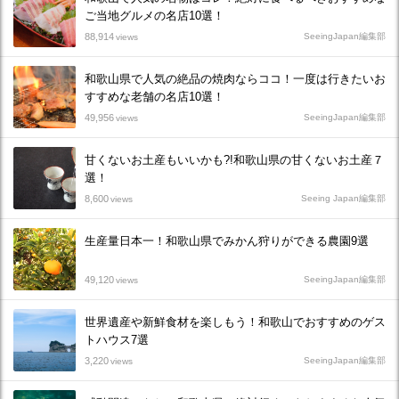
ご当地グルメの名店10選！
88,914
SeeingJapan編集部
views
和歌山県で人気の絶品の焼肉ならココ！一度は行きたいお
すすめな老舗の名店10選！
49,956
SeeingJapan編集部
views
甘くないお土産もいいかも?!和歌山県の甘くないお土産７
選！
8,600
Seeing Japan編集部
views
生産量日本一！和歌山県でみかん狩りができる農園9選
49,120
SeeingJapan編集部
views
世界遺産や新鮮食材を楽しもう！和歌山でおすすめのゲス
トハウス7選
3,220
SeeingJapan編集部
views