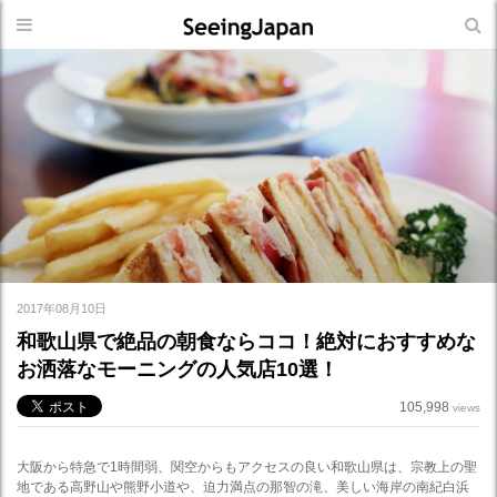
2017年08月10日
和歌山県で絶品の朝食ならココ！絶対におすすめな
お洒落なモーニングの人気店10選！
105,998
views
大阪から特急で1時間弱、関空からもアクセスの良い和歌山県は、宗教上の聖
地である高野山や熊野小道や、迫力満点の那智の滝、美しい海岸の南紀白浜