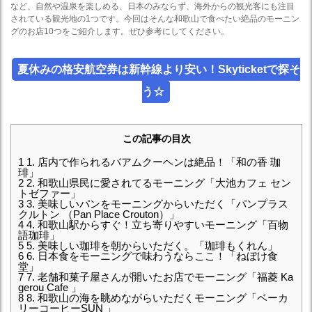
など、自然や温泉を楽しめる、日本のみならず、海外からの観光客にも注目
されている観光地の1つです。今回はそんな和歌山で食べたい絶品のモーニン
グのお店10つをご紹介します。ぜひ参考にしてください。
夏休みの格安航空券は新幹線より安い！Skyticketで探そ
う☆
この記事の目次
1
1. 店内で作られるバアムクーヘンは絶品！「和の香 珈
琲」
2
2. 和歌山県民に愛されてるモーニング「大池カフェ セン
トゼファー」
3
3. 美味しいパンをモーニングからいただく「パンプラス
クルトン （Pan Place Crouton）」
4
4. 和歌山駅からすぐ！立ち寄りやすいモーニング「百物
語珈琲」
5
5. 美味しい珈琲を朝からいただく。「珈琲もくれん」
6
6. 日本食をモーニングで味わうならここ！「ねぼけ食
堂」
7
7. 老舗和菓子屋さんが開いたお店でモーニング「福菱 Ka
gerou Cafe 」
8
8. 和歌山の海を眺めながらいただくモーニング「ベーカ
リーコーヒーSUN 」