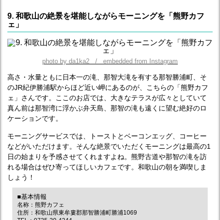
9. 和歌山の絶景を堪能しながらモーニングを「熊野カフ
ェ」
photo by da1ka2 / embedded from Instagram
高さ・水量ともに日本一の滝、那智大滝を有する那智勝浦町、そ
のJR紀伊勝浦駅からほど近い岬にあるのが、こちらの「熊野カフ
ェ」さんです。ここのお店では、大きなテラスが広々としていて
真ん前は那智湾に浮かぶ弁天島、那智の滝も遠くに望む絶好のロ
ケーションです。
モーニングサービスでは、トーストとベーコンエッグ、コーヒー
などがいただけます。そんな絶景でいただくモーニングは最高の1
日の始まりを予感させてくれますよね。熊野古道や那智の滝を訪
れる場合はぜひ寄ってほしいカフェです。和歌山の朝を満喫しま
しょう！
■基本情報
名称：熊野カフェ
住所：和歌山県東牟婁郡那智勝浦町勝浦1069