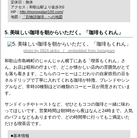
定休日：無休
アクセス：和歌山駅より徒歩3分
HP：
http://monogatari100.com/
地図：
「百物語珈琲」への地図
5. 美味しい珈琲を朝からいただく。「珈琲もくれん」
photo by 0924.akiko / embedded from Instagram
和歌山市島崎町のじゃんじゃん横丁にある「喫茶もくれん」さ
ん。お店は昭和の佇まいで、どこか懐かしい店内の雰囲気がとて
も落ち着きます。こちらのコーヒーはこだわりの自家焙煎の豆を
ネルドリップで丁寧に入れてくれる珈琲が特徴。ブレンドやシン
グルなど、常時10種類ほどの種類のコーヒー豆が用意されていま
す。
サンドイッチやトーストなど、ぜひともココの珈琲と一緒に味わ
ってほしいです。営業時間は朝9時から夜はなんと24時まで。人気
のパフェなどもありますので、どの時間帯に行ってもご満足いた
だける喫茶店です。
■基本情報