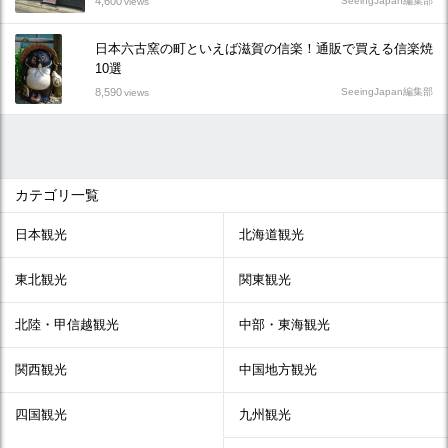
4,600
SeeingJapan編集部
views
日本六古窯の町といえば滋賀の信楽！通販で買える信楽焼
10選
8,590
SeeingJapan編集部
views
カテゴリ一覧
日本観光
北海道観光
東北観光
関東観光
北陸・甲信越観光
中部・東海観光
関西観光
中国地方観光
四国観光
九州観光