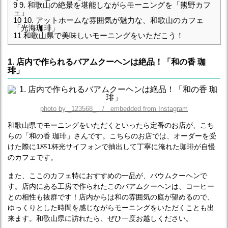
9
9. 和歌山の絶景を堪能しながらモーニングを「熊野カフ
ェ」
10
10. アットホームな雰囲気が魅力な、和歌山のカフェ
「光海珈琲」
11
和歌山県で美味しいモーニングをいただこう！
1. 店内で作られるバアムクーヘンは絶品！「和の香 珈
琲」
photo by _123568_ / embedded from Instagram
和歌山県でモーニングをいただくといったら定番のお店が、こち
らの「和の香 珈琲」さんです。こちらのお店では、オーダーを受
けた際に1杯1杯光サイフォンで抽出して丁寧に淹れた珈琲が自慢
のカフェです。
また、ここのカフェ特におすすめの一品が、バウムクーヘンで
す。店内にある工房で作られたこのバアムクーヘンは、コーヒー
との相性も抜群です！店内からは和の雰囲気の庭が望めるので、
ゆっくりとした時間を感じながらモーニングをいただくことも出
来ます。和歌山県に訪れたら、ぜひ一度お越しください。