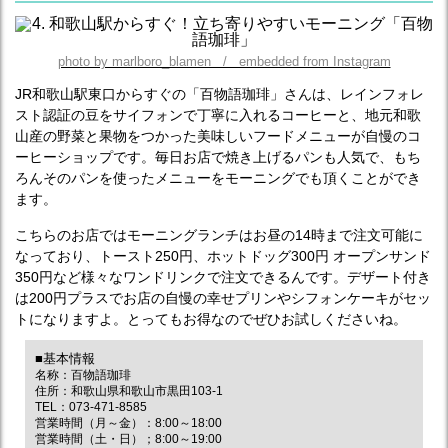
photo by marlboro_blamen / embedded from Instagram
JR和歌山駅東口からすぐの「百物語珈琲」さんは、レインフォレ
スト認証の豆をサイフォンで丁寧に入れるコーヒーと、地元和歌
山産の野菜と果物をつかった美味しいフードメニューが自慢のコ
ーヒーショップです。毎日お店で焼き上げるパンも人気で、もち
ろんそのパンを使ったメニューをモーニングでも頂くことができ
ます。
こちらのお店ではモーニングランチはお昼の14時まで注文可能に
なっており、トースト250円、ホットドッグ300円 オープンサンド
350円など様々なワンドリンクで注文できるんです。デザート付き
は200円プラスでお店の自慢の幸せプリンやシフォンケーキがセッ
トになりますよ。とってもお得なのでぜひお試しくださいね。
■基本情報
名称：百物語珈琲
住所：和歌山県和歌山市黒田103-1
TEL：073-471-8585
営業時間（月～金）：8:00～18:00
営業時間（土・日）；8:00～19:00