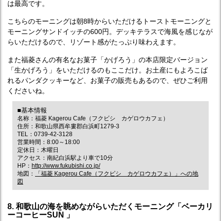
は最高です。
こちらのモーニングは朝8時からいただけるトーストモーニングと
モーニングサンドイッチの600円。デッキテラスで海風を感じなが
らいただけるので、リゾート感がたっぷり味わえます。
また福菱さんの有名なお菓子「かげろう」の本店限定バージョン
「生かげろう」をいただけるのもここだけ。お土産にもよろこば
れるパンダクッキーなど、お菓子の販売もあるので、ぜひご利用
くださいね。
■基本情報
名称：福菱 Kagerou Cafe（フクビシ カゲロウカフェ）
住所：和歌山県西牟婁郡白浜町1279-3
TEL：0739-42-3128
営業時間：8:00～18:00
定休日：木曜日
アクセス：南紀白浜駅より車で10分
HP：
http://www.fukubishi.co.jp/
地図：
「福菱 Kagerou Cafe（フクビシ カゲロウカフェ）」への地
図
8. 和歌山の海を眺めながらいただくモーニング「ベーカリ
ーコーヒーSUN 」