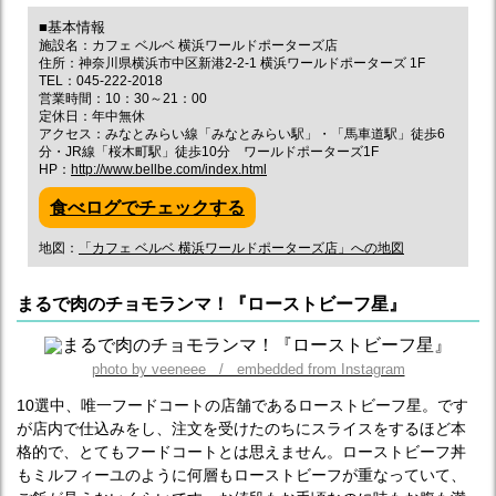
■基本情報
施設名：カフェ ベルベ 横浜ワールドポーターズ店
住所：神奈川県横浜市中区新港2-2-1 横浜ワールドポーターズ 1F
TEL：045-222-2018
営業時間：10：30～21：00
定休日：年中無休
アクセス：みなとみらい線「みなとみらい駅」・「馬車道駅」徒歩6
分・JR線「桜木町駅」徒歩10分 ワールドポーターズ1F
HP：
http://www.bellbe.com/index.html
食べログでチェックする
地図：
「カフェ ベルベ 横浜ワールドポーターズ店」への地図
まるで肉のチョモランマ！『ローストビーフ星』
photo by veeneee / embedded from Instagram
10選中、唯一フードコートの店舗であるローストビーフ星。です
が店内で仕込みをし、注文を受けたのちにスライスをするほど本
格的で、とてもフードコートとは思えません。ローストビーフ丼
もミルフィーユのように何層もローストビーフが重なっていて、