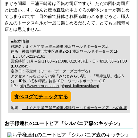
まぐろ問屋 三浦三崎港は回転寿司店ですが、ただの回転寿司店
とは違います。なんと産地直送の本まぐろの解体ショーが楽しめ
てしまうのです！目の前で解体され振る舞われるまぐろと、職人
さんのトークスキルが一度に楽しめるだなんて、とても回転寿司
店とは思えません。
■基本情報
施設名：まぐろ問屋 三浦三崎港 横浜ワールドポーターズ店
住所：神奈川県横浜市中区新港2-2-1 横浜ワールドポーターズ 1F
TEL：045-222-2161
営業時間：[月～金]11:00～21:00(L.O.20:45)[土・日・祝]10:30～21:00
(L.O.20:45)
定休日：不定休（ワールドポーターズに準ずる）
アクセス：みなとみらい線「みなとみらい駅」・「馬車道駅」徒歩6
分・JR線「桜木町駅」徒歩10分 ワールドポーターズ1F
HP：
http://www.neo-emotion.jp/post_kaitensushi/wp/
食べログでチェックする
地図：
「まぐろ問屋 三浦三崎港 横浜ワールドポーターズ店」への地図
お子様連れのユートピア『シルバニア森のキッチン』