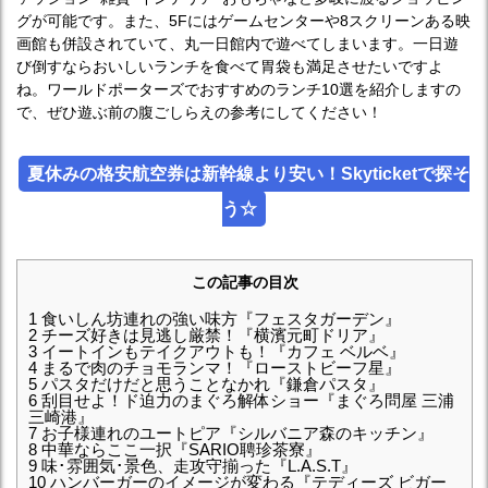
グが可能です。また、5Fにはゲームセンターや8スクリーンある映
画館も併設されていて、丸一日館内で遊べてしまいます。一日遊
び倒すならおいしいランチを食べて胃袋も満足させたいですよ
ね。ワールドポーターズでおすすめのランチ10選を紹介しますの
で、ぜひ遊ぶ前の腹ごしらえの参考にしてください！
夏休みの格安航空券は新幹線より安い！Skyticketで探そ
う☆
この記事の目次
1
食いしん坊連れの強い味方『フェスタガーデン』
2
チーズ好きは見逃し厳禁！『横濱元町ドリア』
3
イートインもテイクアウトも！『カフェ ベルベ』
4
まるで肉のチョモランマ！『ローストビーフ星』
5
パスタだけだと思うことなかれ『鎌倉パスタ』
6
刮目せよ！ド迫力のまぐろ解体ショー『まぐろ問屋 三浦
三崎港』
7
お子様連れのユートピア『シルバニア森のキッチン』
8
中華ならここ一択『SARIO聘珍茶寮』
9
味･雰囲気･景色、走攻守揃った『L.A.S.T』
10
ハンバーガーのイメージが変わる『テディーズ ビガー