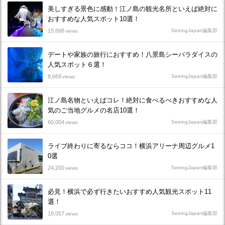
美しすぎる景色に感動！江ノ島の観光名所といえば絶対に
おすすめな人気スポット10選！
15,668
SeeingJapan編集部
views
デートや家族の旅行におすすめ！八景島シーパラダイスの
人気スポット６選！
8,669
SeeingJapan編集部
views
江ノ島名物といえばコレ！絶対に食べるべきおすすめな人
気のご当地グルメの名店10選！
60,004
SeeingJapan編集部
views
ライブ終わりに寄るならココ！横浜アリーナ周辺グルメ1
0選
24,200
SeeingJapan編集部
views
必見！横浜で必ず行きたいおすすめ人気観光スポット11
選！
18,057
SeeingJapan編集部
views