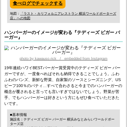
食べログでチェックする
地図：
「ラスト・カリフォルニアレストラン 横浜ワールドポーターズ
店」への地図
ハンバーガーのイメージが変わる『テディーズ ビガー バ
ーガー』
photo by kawauso.rick / embedded from Instagram
19年連続ハワイBESTバーガー賞受賞中のテディーズ ビガー バー
ガーですが、一度食べればそれも納得できることでしょう。ふわ
ふわのバンズ、新鮮な野菜、自家製のソースとシーズニング、US
ビーフ100％のパティ…すべて合わさると今までのハンバーガーの
概念が覆されると言っても言いすぎではないでしょう。野菜が苦
手、でもハンバーガーは好きという方にもぜひ食べていただきた
いです。
■基本情報
施設名：テディーズ ビガー バーガー 横浜みなとみらいワールドポー
ターズ店