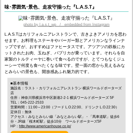
味･雰囲気･景色、走攻守揃った『L.A.S.T』
photo by l.a.s.t_wp / embedded from Instagram
L.A.S.Tはカリフォルニアレストランで、古きよきアメリカを思わ
せます。お料理もステーキやバーガー類とアメリカンなラインナ
ップですが、おすすめはファヒータスです。アツアツの鉄板にカ
ットされたお肉、玉ねぎ、パプリカが乗っています。それらを自
家製のトルティーヤに巻いて食べるのですが、とてつもなくジュ
ーシーで何度も食べたくなる味です。壁一面の窓から見えるみな
とみらいの景色も、開放感あふれ魅力的です。
■基本情報
施設名：ラスト・カリフォルニアレストラン 横浜ワールドポーターズ
店
住所：神奈川県横浜市中区新港2-2-1 横浜ワールドポーターズ 5F
TEL：045-222-2533
営業時間：11:00～23:00（フード L.O.22:00、ドリンク L.O.22:30）
定休日：無休
アクセス：みなとみらい線「みなとみらい駅」・「馬車道駅」徒歩6
分・JR線「桜木町駅」徒歩10分 ワールドポーターズ5F
HP：
http://www.americanhouse.co.jp/