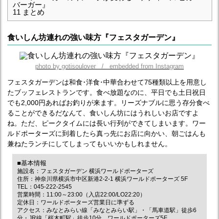
バーガー』
11
まとめ
食いしん坊連れの強い味方『フェスタガーデン』
photo by gotisoulover / embedded from Instagram
フェスタガーデンは和食･洋食･中華合わせて75種類以上を用意し
たブッフェレストランです。食べ放題なのに、平日でも土日祝日
でも2,000円あればお釣りが来ます。リーズナブルに思う存分食べ
ることができるだなんて、食いしん坊にはうれしいお店ですよ
ね。ただ、ピークタイムには長い行列ができてしまいます。ワー
ルドポーターズに到着したら真っ先にお店に向かい、朝ごはんも
兼ねたランチにしてしまってもいいかもしれません。
■基本情報
施設名：フェスタガーデン 横浜ワールドポーターズ
住所：神奈川県横浜市中区新港2-2-1 横浜ワールドポーターズ 5F
TEL：045-222-2545
営業時間：11:00～23:00（入店22:00/LO22:20）
定休日：ワールドポーターズ営業日に準ずる
アクセス：みなとみらい線「みなとみらい駅」・「馬車道駅」徒歩6
分・JR線「桜木町駅」徒歩10分 ワールドポーターズ5F