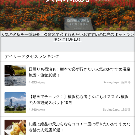
人気の名所を一挙紹介！久留米で必ず行きたいおすすめの観光スポットラン
キングTOP10！
デイリーアクセスランキング
日帰りも宿泊も！熊本で必ず行きたい人気のおすすめ温泉
施設・旅館10選！
4,493
SeeingJapan編集部
views
【動画でチェック！】横浜初心者さんにもオススメ♪横浜
の人気観光スポット10選
4,840
SeeingJapan編集部
views
札幌で絶品の天ぷらならココ！一度は行きたいおすすめな
老舗の人気店10選！