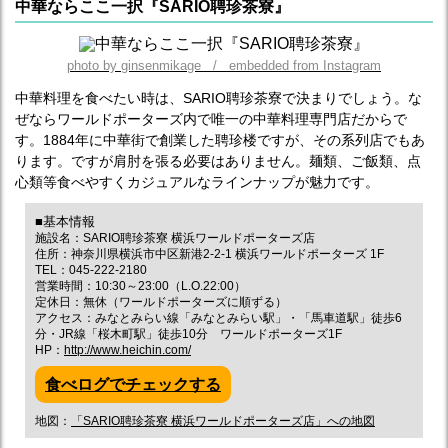
中華ならここ一択『SARIO聘珍茶寮』
photo by ginsenmikage / embedded from Instagram
中華料理を食べたい時は、SARIO聘珍茶寮で決まりでしょう。な
ぜならワールドポーターズ内で唯一の中華料理専門店だからで
す。1884年に中華街で創業した聘珍楼ですが、その系列店でもあ
ります。ですが肩肘を張る必要はありません。麺類、ご飯類、点
心類等食べやすくカジュアルなラインナップが魅力です。
■基本情報
施設名：SARIO聘珍茶寮 横浜ワールドポーターズ店
住所：神奈川県横浜市中区新港2-2-1 横浜ワールドポーターズ 1F
TEL：045-222-2180
営業時間：10:30～23:00（L.O.22:00）
定休日：無休（ワールドポーターズに順ずる）
アクセス：みなとみらい線「みなとみらい駅」・「馬車道駅」徒歩6
分・JR線「桜木町駅」徒歩10分 ワールドポーターズ1F
HP：
http://www.heichin.com/
食べログでチェックする
地図：
「SARIO聘珍茶寮 横浜ワールドポーターズ店」への地図