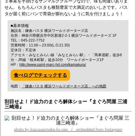
ェ事業を手掛けるサンマルクグループなので、味も間違いありま
せん。もちろんパスタも種類豊富で大満足のおいしさです。パス
タが届く前にパンで胃袋が膨れないように気を付けましょう！
■基本情報
施設名：鎌倉パスタ 横浜ワールドポーターズ店
住所：神奈川県横浜市中区新港2-2-1 横浜ワールドポーターズ 1F
TEL：045-222-7752
営業時間：11:00～23:00(L.O.21:30)
定休日：不定休
アクセス：みなとみらい線「みなとみらい駅」・「馬車道駅」徒歩6
分・JR線「桜木町駅」徒歩10分 ワールドポーターズ1F
HP：
http://www.saint-marc-hd.com/kamakura/
食べログでチェックする
地図：
「鎌倉パスタ 横浜ワールドポーターズ店」への地図
刮目せよ！ド迫力のまぐろ解体ショー『まぐろ問屋 三浦
三崎港』
photo by kazusasmoke.lio.nao / embedded from Instagram