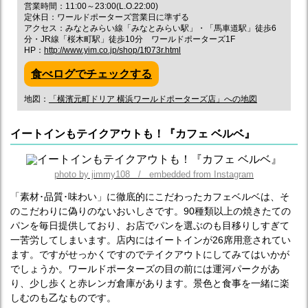
営業時間：11:00～23:00(L.O.22:00)
定休日：ワールドポーターズ営業日に準ずる
アクセス：みなとみらい線「みなとみらい駅」・「馬車道駅」徒歩6
分・JR線「桜木町駅」徒歩10分 ワールドポーターズ1F
HP：
http://www.yim.co.jp/shop/1f073r.html
食べログでチェックする
地図：
「横濱元町ドリア 横浜ワールドポーターズ店」への地図
イートインもテイクアウトも！『カフェ ベルベ』
photo by jimmy108 / embedded from Instagram
「素材･品質･味わい」に徹底的にこだわったカフェベルベは、そ
のこだわりに偽りのないおいしさです。90種類以上の焼きたての
パンを毎日提供しており、お店でパンを選ぶのも目移りしすぎて
一苦労してしまいます。店内にはイートインが26席用意されてい
ます。ですがせっかくですのでテイクアウトにしてみてはいかが
でしょうか。ワールドポーターズの目の前には運河パークがあ
り、少し歩くと赤レンガ倉庫があります。景色と食事を一緒に楽
しむのも乙なものです。