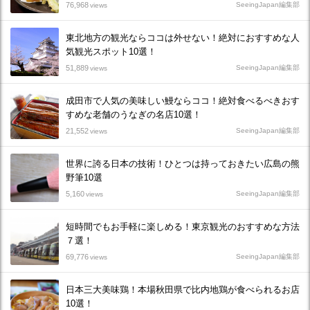
76,968
SeeingJapan編集部
views
東北地方の観光ならココは外せない！絶対におすすめな人
気観光スポット10選！
51,889
SeeingJapan編集部
views
成田市で人気の美味しい鰻ならココ！絶対食べるべきおす
すめな老舗のうなぎの名店10選！
21,552
SeeingJapan編集部
views
世界に誇る日本の技術！ひとつは持っておきたい広島の熊
野筆10選
5,160
SeeingJapan編集部
views
短時間でもお手軽に楽しめる！東京観光のおすすめな方法
７選！
69,776
SeeingJapan編集部
views
日本三大美味鶏！本場秋田県で比内地鶏が食べられるお店
10選！