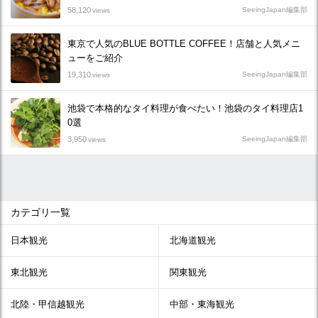
58,120
SeeingJapan編集部
views
東京で人気のBLUE BOTTLE COFFEE！店舗と人気メニ
ューをご紹介
19,310
SeeingJapan編集部
views
池袋で本格的なタイ料理が食べたい！池袋のタイ料理店1
0選
3,950
SeeingJapan編集部
views
カテゴリ一覧
日本観光
北海道観光
東北観光
関東観光
北陸・甲信越観光
中部・東海観光