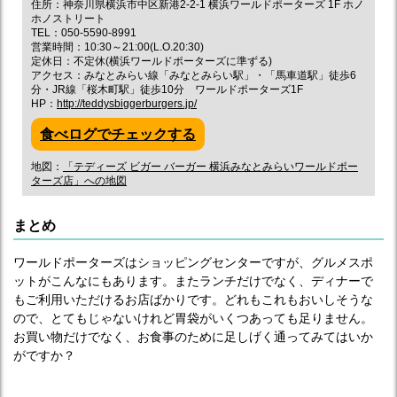
住所：神奈川県横浜市中区新港2-2-1 横浜ワールドポーターズ 1F ホノ
ホノストリート
TEL：050-5590-8991
営業時間：10:30～21:00(L.O.20:30)
定休日：不定休(横浜ワールドポーターズに準ずる)
アクセス：みなとみらい線「みなとみらい駅」・「馬車道駅」徒歩6
分・JR線「桜木町駅」徒歩10分 ワールドポーターズ1F
HP：
http://teddysbiggerburgers.jp/
食べログでチェックする
地図：
「テディーズ ビガー バーガー 横浜みなとみらいワールドポー
ターズ店」への地図
まとめ
ワールドポーターズはショッピングセンターですが、グルメスポ
ットがこんなにもあります。またランチだけでなく、ディナーで
もご利用いただけるお店ばかりです。どれもこれもおいしそうな
ので、とてもじゃないけれど胃袋がいくつあっても足りません。
お買い物だけでなく、お食事のために足しげく通ってみてはいか
がですか？