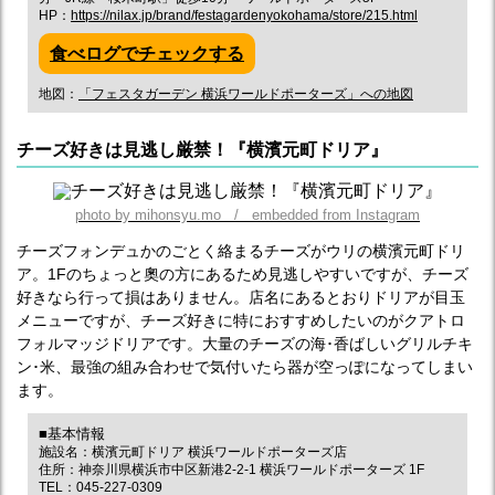
HP：
https://nilax.jp/brand/festagardenyokohama/store/215.html
食べログでチェックする
地図：
「フェスタガーデン 横浜ワールドポーターズ」への地図
チーズ好きは見逃し厳禁！『横濱元町ドリア』
photo by mihonsyu.mo / embedded from Instagram
チーズフォンデュかのごとく絡まるチーズがウリの横濱元町ドリ
ア。1Fのちょっと奧の方にあるため見逃しやすいですが、チーズ
好きなら行って損はありません。店名にあるとおりドリアが目玉
メニューですが、チーズ好きに特におすすめしたいのがクアトロ
フォルマッジドリアです。大量のチーズの海･香ばしいグリルチキ
ン･米、最強の組み合わせで気付いたら器が空っぽになってしまい
ます。
■基本情報
施設名：横濱元町ドリア 横浜ワールドポーターズ店
住所：神奈川県横浜市中区新港2-2-1 横浜ワールドポーターズ 1F
TEL：045-227-0309