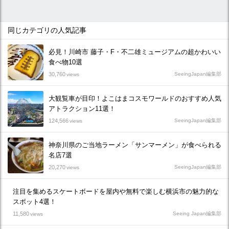
同じカテゴリの人気記事
必見！川崎市 藤子・F・不二雄ミュージアムの超かわいい
食べ物10選
30,760
SeeingJapan編集部
views
大観覧車が目印！よこはまコスモワールドのおすすめ人気
アトラクション11選！
124,566
SeeingJapan編集部
views
神奈川県のご当地ラーメン「サンマーメン」が食べられる
名店7選
20,270
SeeingJapan編集部
views
注目を集めるスケートボードを屋内や無料で楽しむ横浜市の魅力的な
スポット4選！
11,580
Seeing Japan編集部
views