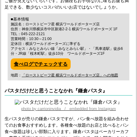
ご飯が見えないくらいです。お値段もお手頃なのに味もお腹も満
足できる、数少ないコスパのいいお店ではないでしょうか。
■基本情報
施設名：ローストビーフ星 横浜ワールドポーターズ店
住所：神奈川県横浜市中区新港2-2-1 横浜ワールドポーターズ 1F
TEL：045-222-2121
営業時間：10:30～21:00
定休日：横浜ワールドポーターズに準ずる
アクセス：みなとみらい線「みなとみらい駅」・「馬車道駅」徒歩6
分・JR線「桜木町駅」徒歩10分 ワールドポーターズ1F
食べログでチェックする
地図：
「ローストビーフ星 横浜ワールドポーターズ店」への地図
パスタだけだと思うことなかれ『鎌倉パスタ』
photo by carrioninvidia / embedded from Instagram
生パスタが売りの鎌倉パスタですが、パン食べ放題を組み合わせ
てのお食事おすすめします。各種食べ放題のお店と比べるとパン
食べ放題は珍しい部類に入ります。鎌倉パスタはベーカリーカフ