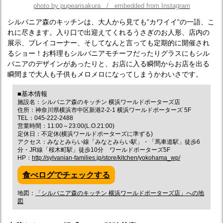
photo by pupearisakura / embedded from Instagram
シルバニア森のキッチンは、大人から見ても”カワイイ”の一語、こ
れに尽きます。入り口で出迎えてくれるうさぎのお人形、店内の
展示、プレイコーナー、そしてなんと言っても定期的に開催され
るショー！お料理もシルバニアモチーフだったりグラスにもシル
バニアのデザインがあったりと、お店に入る瞬間からお店を出る
瞬間まで大人も子供もメロメロになってしまうかわいさです。
■基本情報
施設名：シルバニア森のキッチン 横浜ワールドポーターズ店
住所：神奈川県横浜市中区新港2-2-1 横浜ワールドポーターズ 5F
TEL：045-222-2488
営業時間：11:00～23:00(L.O.21:00)
定休日：不定休(横浜ワールドポーターズに準ずる)
アクセス：みなとみらい線「みなとみらい駅」・「馬車道駅」徒歩6
分・JR線「桜木町駅」徒歩10分 ワールドポーターズ5F
HP：
http://sylvanian-families.jp/store/kitchen/yokohama_wp/
食べログでチェックする
地図：
「シルバニア森のキッチン 横浜ワールドポーターズ店」への地
図