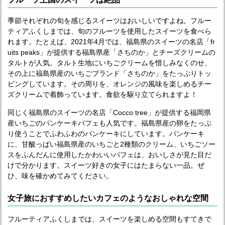
季節それぞれの旬を感じるスイーツはおいしいですよね。フルー
ティアふくしまでは、旬のフルーツを使用したスイーツを食べら
れます。たとえば、2021年4月では、福島県のスイーツの名店「fr
uits peaks」が提供する福島県産「さちのか」とチーズクリームの
タルトが人気。タルト生地にいちごクリームを惜しみなくのせ、
その上に福島県産のいちごブランド「さちのか」をたっぷりトッ
ピングしています。その周りを、オレンジの風味を楽しめるチー
ズクリームで着飾っています。食欲を駆り立てられますよ！
同じく福島県のスイーツの名店「Cocco tree」が提供する福岡県
産いちごのパンケーキパフェも人気です。福島県産の卵をたっぷ
り使うことでふわふわのパンケーキにしています。パンケーキ
に、甘酸っぱい福島県産のいちごと2種類のクリーム、いちごソー
スをふんだんに使用したかわいいパフェは、おいしさが見た目だ
けで分かります。スイーツ好きの女子にはたまらない一品。ぜ
ひ、味を確かめてみてください。
女子旅におすすめしたいカフェのようなおしゃれな空間
フルーティアふくしまでは、スイーツを楽しめる空間もすてきで