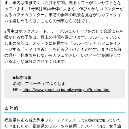
す。車内は優雅でくつろげる空間。走るカフェがコンセプトとな
っています。1号車は車両全体に大きく、伸びやかなカウンターが
あるカフェカウンター。車窓の会津の風景を見ながらカフェタイ
ムを楽しめるのは、こちらの列車ならではです。
2号車はボックスシート。テーブルにスイーツをのせて会話に花を
咲かせる女子旅は、極上の時間を過ごせます。フルーティアふく
しまの名前は、スイーツに使用する「フルーツ」とカフェをイメ
ージする「ティ（お茶）」を組み合わせたものです。まさに名前
の通り、列車旅をしながらカフェでおいしいスイーツを満喫して
いるような気分にさせてくれます。
■基本情報
名称：フルーティアふくしま
HP：
https://www.jreast.co.jp/railway/joyful/fruitea.html
まとめ
福島県を走る観光列車フルーティアふくしまの魅力は知っていた
だけましたか。福島県のフルーツを使用したスイーツは、女子旅