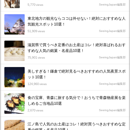
5,770
SeeingJapan編集部
views
東北地方の観光ならココは外せない！絶対におすすめな人
気観光スポット10選！
51,909
SeeingJapan編集部
views
滋賀県で買うべき定番のお土産はコレ！絶対喜ばれるおす
すめな人気の銘菓・名産品10選！
75,901
SeeingJapan編集部
views
美しすぎる！鎌倉で絶対見るべきおすすめの人気夜景スポ
ット10選！
124,960
SeeingJapan編集部
views
食の宝庫、青森に旅する気分で！おうちで青森物産展を楽
しめるご当地品10選
2,670
SeeingJapan編集部
views
江ノ島で人気のお土産はコレ！絶対買うべきおすすめな定
番の銘菓・名産品10選！