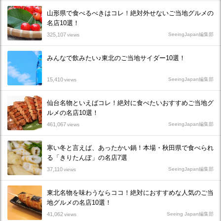
山形県で食べるべきはコレ！絶対外せないご当地グルメの
名店10選！
325,107
SeeingJapan編集部
views
みんなで飲みたい♪東北のご当地サイダー10選！
15,410
SeeingJapan編集部
views
仙台名物といえばコレ！絶対に食べたいおすすめご当地グ
ルメの名店10選！
461,067
SeeingJapan編集部
views
寒い冬と言えば、あったかい鍋！本場・秋田県で食べられ
る「きりたんぽ」の名店7選
37,110
SeeingJapan編集部
views
東北名物を味わうならココ！絶対におすすめな人気のご当
地グルメの名店10選！
41,062
Seeing Japan編集部
views