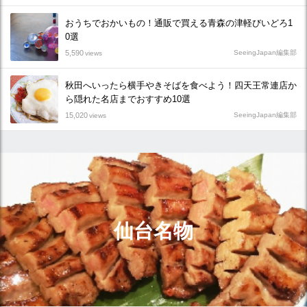
おうちでおかいもの！通販で買える青森の津軽びいどろ1
0選
5,590
SeeingJapan編集部
views
秋田へいったら横手やきそばを食べよう！四天王常連店か
ら隠れた名店までおすすめ10選
15,020
SeeingJapan編集部
views
仙台名物