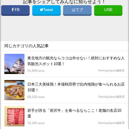
記事をシェアしてみんなに知らせよう！
FB
Tweet
はてブ
LINE
同じカテゴリの人気記事
東北地方の観光ならココは外せない！絶対におすすめな人
気観光スポット10選！
51,909
SeeingJapan編集部
views
日本三大美味鶏！本場秋田県で比内地鶏が食べられるお店
10選！
58,120
SeeingJapan編集部
views
岩手が誇る「前沢牛」を食べるならここ！老舗の名店10
選
76,180
SeeingJapan編集部
views