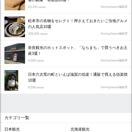
23,191
SeeingJapan編集部
views
松本市の名物をセレクト！押さえておきたいご当地グルメ
の人気店10選
209,001
SeeingJapan編集部
views
奈良観光のホットスポット、「ならまち」で買うべきお土
産3選！
4,600
SeeingJapan編集部
views
日本六古窯の町といえば滋賀の信楽！通販で買える信楽焼
10選
8,590
SeeingJapan編集部
views
カテゴリ一覧
日本観光
北海道観光