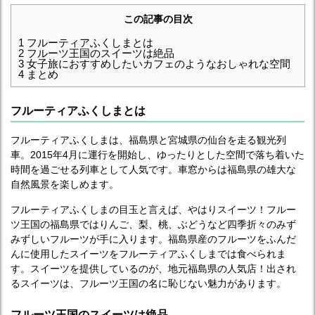
この記事の目次
1
フルーティアふくしまとは
2
フルーツ王国のスイーツは絶品
3
女子旅におすすめしたいカフェのようなおしゃれな空間
4
まとめ
フルーティアふくしまとは
フルーティアふくしまは、福島県と宮城県の仙台を走る観光列
車。2015年4月に運行を開始し、ゆったりとした空間で落ち着いた
時間を過ごせる列車として人気です。車窓からは福島県の雄大な
自然風景を楽しめます。
フルーティアふくしまの目玉と言えば、やはりスイーツ！フルー
ツ王国の福島県ではりんご、梨、桃、ぶどうなど四季折々のみず
みずしいフルーツが手に入ります。福島県産のフルーツをふんだ
んに使用したスイーツをフルーティアふくしまでは食べられま
す。スイーツを提供しているのが、地元福島県の人気店！出され
るスイーツは、フルーツ王国の名に恥じない魅力があります。
フルーツ王国のスイーツは絶品