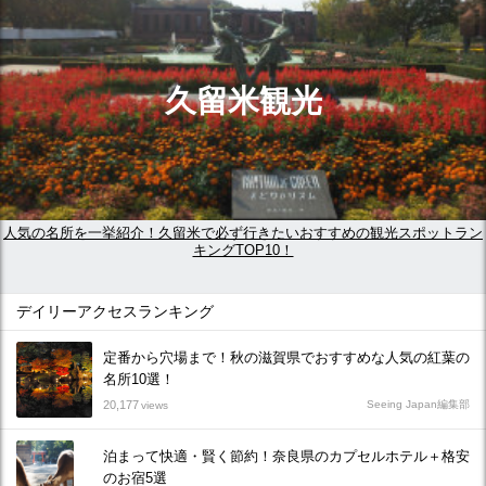
久留米観光
人気の名所を一挙紹介！久留米で必ず行きたいおすすめの観光スポットラン
キングTOP10！
デイリーアクセスランキング
定番から穴場まで！秋の滋賀県でおすすめな人気の紅葉の
名所10選！
20,177
Seeing Japan編集部
views
泊まって快適・賢く節約！奈良県のカプセルホテル＋格安
のお宿5選