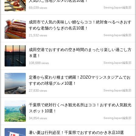
人気のご当地グルメの名店10選！
69,039
SeeingJapan編集部
views
成田市で人気の美味しい鰻ならココ！絶対食べるべきおす
すめな老舗のうなぎの名店10選！
21,532
SeeingJapan編集部
views
成田空港でおすすめの空き時間のまったり楽しい過ごし方
８選！
108,688
SeeingJapan編集部
views
定番から変わり種まで網羅！ZOZOマリンスタジアムでお
すすめの球場グルメ10選！
27,830
SeeingJapan編集部
views
千葉県で絶対行くべき観光名所はココ！おすすめ人気観光
スポット10選！
34,854
SeeingJapan編集部
views
暑い夏は行列必至！千葉県でおすすめのかき氷店10選