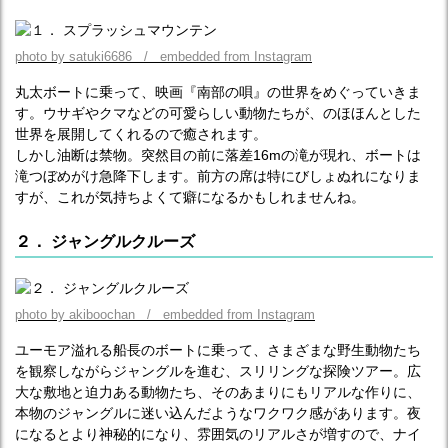
photo by satuki6686 / embedded from Instagram
丸太ボートに乗って、映画『南部の唄』の世界をめぐっていきま
す。ウサギやクマなどの可愛らしい動物たちが、のほほんとした
世界を展開してくれるので癒されます。
しかし油断は禁物。突然目の前に落差16mの滝が現れ、ボートは
滝つぼめがけ急降下します。前方の席は特にびしょぬれになりま
すが、これが気持ちよくて癖になるかもしれませんね。
２． ジャングルクルーズ
photo by akiboochan / embedded from Instagram
ユーモア溢れる船長のボートに乗って、さまざまな野生動物たち
を観察しながらジャングルを進む、スリリングな探険ツアー。広
大な敷地と迫力ある動物たち、そのあまりにもリアルな作りに、
本物のジャングルに迷い込んだようなワクワク感があります。夜
になるとより神秘的になり、雰囲気のリアルさが増すので、ナイ