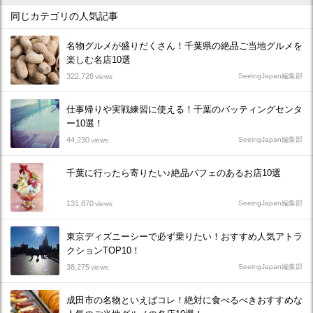
同じカテゴリの人気記事
名物グルメが盛りだくさん！千葉県の絶品ご当地グルメを
楽しむ名店10選
322,728
SeeingJapan編集部
views
仕事帰りや実戦練習に使える！千葉のバッティングセンタ
ー10選！
44,230
SeeingJapan編集部
views
千葉に行ったら寄りたい♪絶品パフェのあるお店10選
131,870
SeeingJapan編集部
views
東京ディズニーシーで必ず乗りたい！おすすめ人気アトラ
クションTOP10！
38,275
SeeingJapan編集部
views
成田市の名物といえばコレ！絶対に食べるべきおすすめな