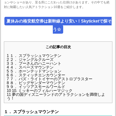
ョンやショーがあり、至る所にこだわった仕掛けがあります。その中でも絶
対に制覇したい人気アトラクション10選をご紹介します。
夏休みの格安航空券は新幹線より安い！Skyticketで探そ
う☆
この記事の目次
1
１． スプラッシュマウンテン
2
２． ジャングルクルーズ
3
３． プーさんのハニーハント
4
４． スペースマウンテン
5
５． ホーンテッドマンション
6
６． スティッチエンカウンター
7
７． バズ・ライトイヤーのアストロブラスター
8
８． ビッグサンダーマウンテン
9
９． イッツアスモールワールド
10
10. ミッキーのフィルハーマジック
11
夢の国ディズニーランドのアトラクションを満喫しよ
う！
１． スプラッシュマウンテン