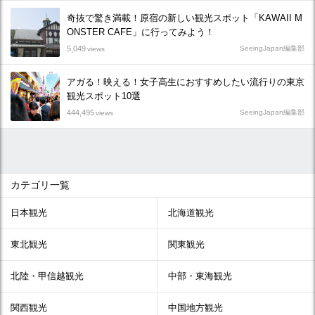
奇抜で驚き満載！原宿の新しい観光スポット「KAWAII M
ONSTER CAFE」に行ってみよう！
5,049
SeeingJapan編集部
views
アガる！映える！女子高生におすすめしたい流行りの東京
観光スポット10選
444,495
SeeingJapan編集部
views
カテゴリ一覧
日本観光
北海道観光
東北観光
関東観光
北陸・甲信越観光
中部・東海観光
関西観光
中国地方観光