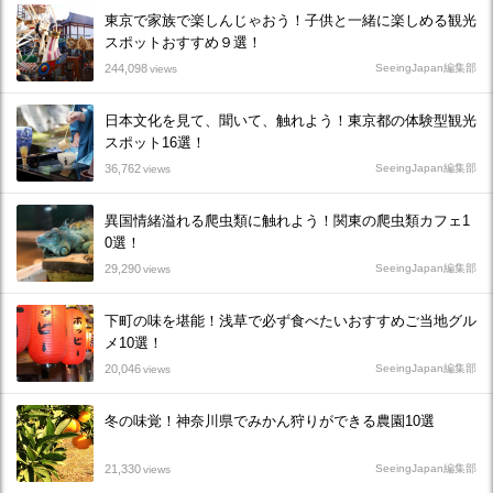
東京で家族で楽しんじゃおう！子供と一緒に楽しめる観光
スポットおすすめ９選！
244,098
SeeingJapan編集部
views
日本文化を見て、聞いて、触れよう！東京都の体験型観光
スポット16選！
36,762
SeeingJapan編集部
views
異国情緒溢れる爬虫類に触れよう！関東の爬虫類カフェ1
0選！
29,290
SeeingJapan編集部
views
下町の味を堪能！浅草で必ず食べたいおすすめご当地グル
メ10選！
20,046
SeeingJapan編集部
views
冬の味覚！神奈川県でみかん狩りができる農園10選
21,330
SeeingJapan編集部
views