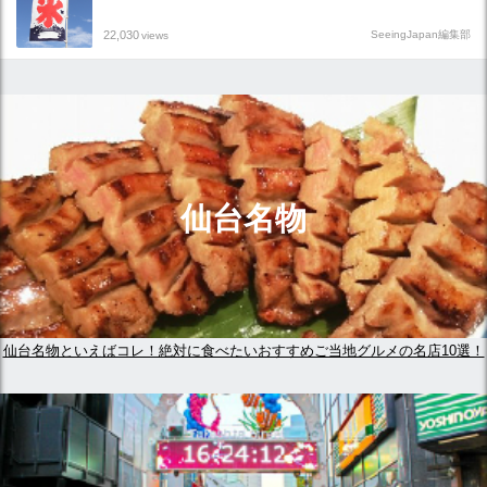
22,030
SeeingJapan編集部
views
仙台名物
仙台名物といえばコレ！絶対に食べたいおすすめご当地グルメの名店10選！