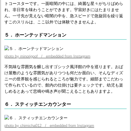
トコースターです。一面暗闇の中には、綺麗な星々がちりばめら
れ、非日常を味わうことができます。宇宙好きにはたまりませ
ん。一寸先が見えない暗闇の中を、急スピードで急旋回を繰り返
すこのスリルは、ここ以外では体験できませんよ。
５． ホーンテッドマンション
photo by minorigoof / embedded from Instagram
不気味な雰囲気を醸し出すゴシック風洋館の中を巡ります。おば
け屋敷のような雰囲気がありつつも何だか面白い、そんなディズ
ニーの世界観を感じられるところが魅力です。細部までこだわっ
て作られているので、館内の仕掛けは要チェックです。幼児も楽
しめるとあって悲鳴や鳴き声が聞こえることもありますよ。
６． スティッチエンカウンター
photo by chimicha012 / embedded from Instagram