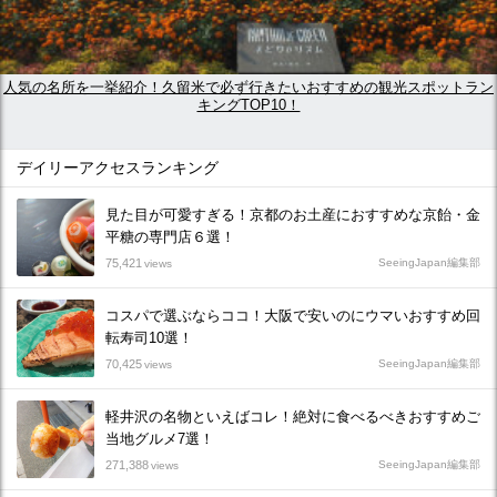
人気の名所を一挙紹介！久留米で必ず行きたいおすすめの観光スポットラン
キングTOP10！
デイリーアクセスランキング
見た目が可愛すぎる！京都のお土産におすすめな京飴・金
平糖の専門店６選！
75,421
SeeingJapan編集部
views
コスパで選ぶならココ！大阪で安いのにウマいおすすめ回
転寿司10選！
70,425
SeeingJapan編集部
views
軽井沢の名物といえばコレ！絶対に食べるべきおすすめご
当地グルメ7選！
271,388
SeeingJapan編集部
views