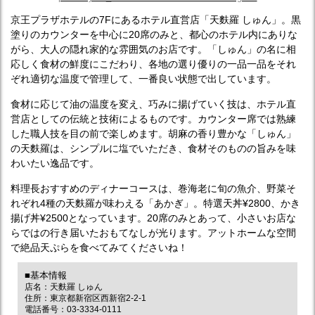
京王プラザホテルの7Fにあるホテル直営店「天麩羅 しゅん」。黒
塗りのカウンターを中心に20席のみと、都心のホテル内にありな
がら、大人の隠れ家的な雰囲気のお店です。「しゅん」の名に相
応しく食材の鮮度にこだわり、各地の選り優りの一品一品をそれ
ぞれ適切な温度で管理して、一番良い状態で出しています。
食材に応じて油の温度を変え、巧みに揚げていく技は、ホテル直
営店としての伝統と技術によるものです。カウンター席では熟練
した職人技を目の前で楽しめます。胡麻の香り豊かな「しゅん」
の天麩羅は、シンプルに塩でいただき、食材そのものの旨みを味
わいたい逸品です。
料理長おすすめのディナーコースは、巻海老に旬の魚介、野菜そ
れぞれ4種の天麩羅が味わえる「あかぎ」。特選天丼¥2800、かき
揚げ丼¥2500となっています。20席のみとあって、小さいお店な
らではの行き届いたおもてなしが光ります。アットホームな空間
で絶品天ぷらを食べてみてくださいね！
■基本情報
店名：天麩羅 しゅん
住所：東京都新宿区西新宿2-2-1
電話番号：03-3334-0111