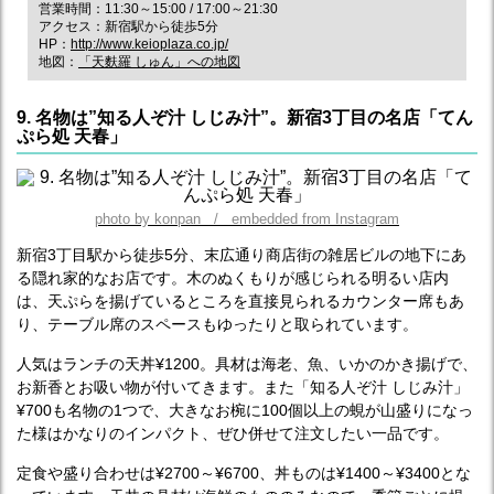
営業時間：11:30～15:00 / 17:00～21:30
アクセス：新宿駅から徒歩5分
HP：
http://www.keioplaza.co.jp/
地図：
「天麩羅 しゅん」への地図
9. 名物は”知る人ぞ汁 しじみ汁”。新宿3丁目の名店「てん
ぷら処 天春」
photo by konpan / embedded from Instagram
新宿3丁目駅から徒歩5分、末広通り商店街の雑居ビルの地下にあ
る隠れ家的なお店です。木のぬくもりが感じられる明るい店内
は、天ぷらを揚げているところを直接見られるカウンター席もあ
り、テーブル席のスペースもゆったりと取られています。
人気はランチの天丼¥1200。具材は海老、魚、いかのかき揚げで、
お新香とお吸い物が付いてきます。また「知る人ぞ汁 しじみ汁」
¥700も名物の1つで、大きなお椀に100個以上の蜆が山盛りになっ
た様はかなりのインパクト、ぜひ併せて注文したい一品です。
定食や盛り合わせは¥2700～¥6700、丼ものは¥1400～¥3400とな