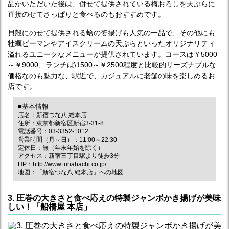
品かいただいた後は、併せて提供されている梅おろしを天ぷらに
直接のせてさっぱりと食べるのもおすすめです。
貝殻にのせて提供される蛤の姿揚げも人気の一品で、その他にも
牡蠣ピーマンやアイスクリームの天ぷらといったオリジナリティ
溢れるユニークなメニューが提供されています。コースは￥5000
～￥9000、ランチは\1500～￥2500程度と比較的リーズナブルな
価格なのも魅力な、駅近で、カジュアルに老舗の味を楽しめるお
店です。
■基本情報
店名：新宿つな八 総本店
住所：東京都新宿区新宿3-31-8
電話番号：03-3352-1012
営業時間（月～日）：11:00～22:30
定休日：無（年末年始を除く）
アクセス：新宿三丁目駅より徒歩3分
HP：
http://www.tunahachi.co.jp/
地図：
「新宿つな八 総本店」への地図
3. 圧巻の大きさと食べ応えの特製ジャンボかき揚げが美味
しい！「船橋屋 本店」