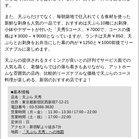
す。
また、天ぷらだけでなく、毎朝築地で仕入れてくる食材を使った
新鮮な刺身も人気の一品です。おすすめは天ぷら10種にお刺身、
小鉢やデザートが付いた「天秀Sコース」￥7000で、コースの価
格は￥3000～￥9000となっていますが、ランチは天丼￥850、天
ぷらとお刺身をお弁当にした幕の内が￥1250と￥1000前後でリー
ズナブルに楽しめます。
天ぷらの提供されるタイミングが良いとの評判でサービス面での
人気も高く、老舗ならではの落ち着きもありながら、アットホー
ムな雰囲気の店内、比較的リーズナブルな価格で天ぷらのコース
料理が楽しめる、新宿のおすすめ店ですよ！
■基本情報
店名：天ぷら 天秀
住所：東京都新宿区西新宿7-12-21
電話番号：03-5386-3630
営業時間（月～金）：11:30～13:30 / 17:00～22:00
営業時間（土・祝）：17:00～22:00
定休日：日
アクセス：新宿駅より徒歩7分
地図：
「天ぷら 天秀」への地図