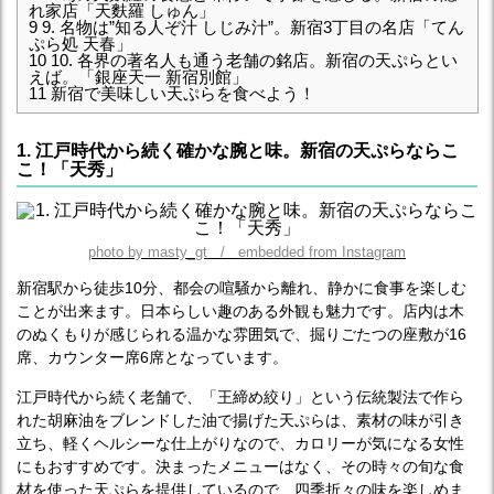
れ家店「天麩羅 しゅん」
9
9. 名物は”知る人ぞ汁 しじみ汁”。新宿3丁目の名店「てん
ぷら処 天春」
10
10. 各界の著名人も通う老舗の銘店。新宿の天ぷらとい
えば。「銀座天一 新宿別館」
11
新宿で美味しい天ぷらを食べよう！
1. 江戸時代から続く確かな腕と味。新宿の天ぷらならこ
こ！「天秀」
photo by masty_gt / embedded from Instagram
新宿駅から徒歩10分、都会の喧騒から離れ、静かに食事を楽しむ
ことが出来ます。日本らしい趣のある外観も魅力です。店内は木
のぬくもりが感じられる温かな雰囲気で、掘りごたつの座敷が16
席、カウンター席6席となっています。
江戸時代から続く老舗で、「王締め絞り」という伝統製法で作ら
れた胡麻油をブレンドした油で揚げた天ぷらは、素材の味が引き
立ち、軽くヘルシーな仕上がりなので、カロリーが気になる女性
にもおすすめです。決まったメニューはなく、その時々の旬な食
材を使った天ぷらを提供しているので、四季折々の味を楽しめま