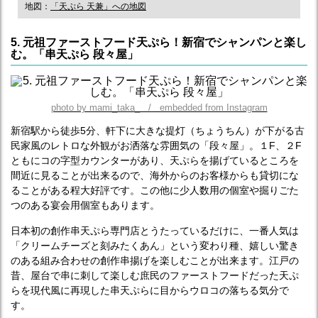
地図：
「天ぷら 天兼」への地図
5. 元祖ファーストフード天ぷら！新宿でシャンパンと楽し
む。「串天ぷら 段々屋」
photo by mami_taka_ / embedded from Instagram
新宿駅から徒歩5分、軒下に大きな提灯（ちょうちん）が下がる古
民家風のレトロな外観がお洒落な雰囲気の「段々屋」。１F、２F
ともにコの字型カウンターがあり、天ぷらを揚げているところを
間近に見ることが出来るので、海外からのお客様からも貸切にな
ることがある程大好評です。この他に少人数用の個室や掘りごた
つのある宴会用個室もあります。
日本初の創作串天ぷら専門店とうたっているだけに、一番人気は
「クリームチーズと刻みたくあん」という変わり種、嬉しい驚き
のある組み合わせの創作串揚げを楽しむことが出来ます。江戸の
昔、屋台で串に刺して楽しむ庶民のファーストフードだった天ぷ
らを現代風に再現した串天ぷらに目からウロコの落ちる気分で
す。