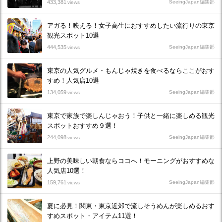
433,381
SeeingJapan編集部
views
アガる！映える！女子高生におすすめしたい流行りの東京
観光スポット10選
444,535
SeeingJapan編集部
views
東京の人気グルメ・もんじゃ焼きを食べるならここがおす
すめ！人気店10選
134,059
SeeingJapan編集部
views
東京で家族で楽しんじゃおう！子供と一緒に楽しめる観光
スポットおすすめ９選！
244,098
SeeingJapan編集部
views
上野の美味しい朝食ならココへ！モーニングがおすすめな
人気店10選！
159,761
SeeingJapan編集部
views
夏に必見！関東・東京近郊で流しそうめんが楽しめるおす
すめスポット・アイテム11選！