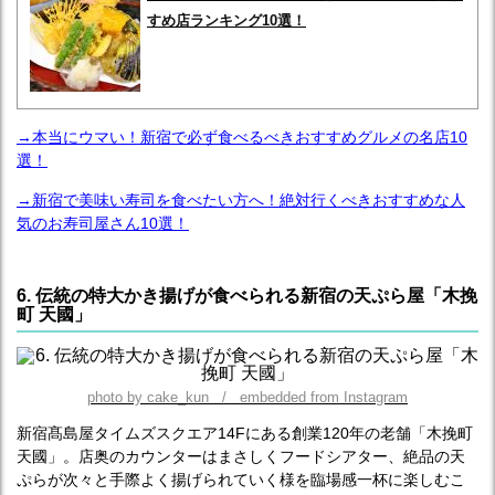
すめ店ランキング10選！
→本当にウマい！新宿で必ず食べるべきおすすめグルメの名店10
選！
→新宿で美味い寿司を食べたい方へ！絶対行くべきおすすめな人
気のお寿司屋さん10選！
6. 伝統の特大かき揚げが食べられる新宿の天ぷら屋「木挽
町 天國」
photo by cake_kun / embedded from Instagram
新宿髙島屋タイムズスクエア14Fにある創業120年の老舗「木挽町
天國」。店奥のカウンターはまさしくフードシアター、絶品の天
ぷらが次々と手際よく揚げられていく様を臨場感一杯に楽しむこ