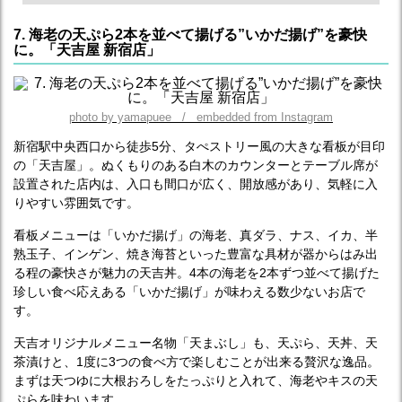
7. 海老の天ぷら2本を並べて揚げる”いかだ揚げ”を豪快
に。「天吉屋 新宿店」
photo by yamapuee / embedded from Instagram
新宿駅中央西口から徒歩5分、タぺストリー風の大きな看板が目印
の「天吉屋」。ぬくもりのある白木のカウンターとテーブル席が
設置された店内は、入口も間口が広く、開放感があり、気軽に入
りやすい雰囲気です。
看板メニューは「いかだ揚げ」の海老、真ダラ、ナス、イカ、半
熟玉子、インゲン、焼き海苔といった豊富な具材が器からはみ出
る程の豪快さが魅力の天吉丼。4本の海老を2本ずつ並べて揚げた
珍しい食べ応えある「いかだ揚げ」が味わえる数少ないお店で
す。
天吉オリジナルメニュー名物「天まぶし」も、天ぷら、天丼、天
茶漬けと、1度に3つの食べ方で楽しむことが出来る贅沢な逸品。
まずは天つゆに大根おろしをたっぷりと入れて、海老やキスの天
ぷらを味わいます。