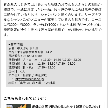
青森産のしじみで出汁をとった塩味のおでんも天ぷらとの相性が
抜群で、一緒に注文したい一品。段々屋の串天ぷらは店先の提灯
に描かれているとおり、シャンパンと良く合います。リーズナブ
ルなシャンパンのメニューが充実しているのも魅力です。コース
は¥3200～¥6000、ランチは¥1000くらいと比較的リーズナブル。
季節限定の冷やし天丼は段々屋が元祖で、ぜひ味わいたい逸品で
す。
■基本情報
店名：串天ぷら 段々屋
住所：東京都新宿区西新宿1-14-2
電話番号：03-6423-8889
営業時間（月・火・土）：11:30～14:30 / 17:30～23:00
営業時間（水～金）：11:30～14:30 / 17:30～24:00
営業時間（日・祝）：17:30～22:00
定休日：なし
アクセス：新宿駅より徒歩3分
HP：
http://www.tenkane.jp/
地図：
「串天ぷら 段々屋」への地図
こちらも合わせてどうぞ：
老舗の名店で絶品の天ぷらを！浅草で人気のおす