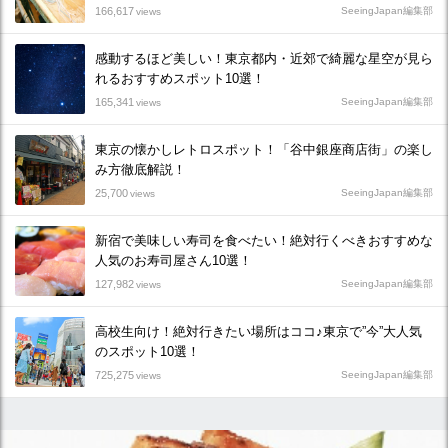
166,617
SeeingJapan編集部
views
感動するほど美しい！東京都内・近郊で綺麗な星空が見ら
れるおすすめスポット10選！
165,341
SeeingJapan編集部
views
東京の懐かしレトロスポット！「谷中銀座商店街」の楽し
み方徹底解説！
25,700
SeeingJapan編集部
views
新宿で美味しい寿司を食べたい！絶対行くべきおすすめな
人気のお寿司屋さん10選！
127,982
SeeingJapan編集部
views
高校生向け！絶対行きたい場所はココ♪東京で”今”大人気
のスポット10選！
725,275
SeeingJapan編集部
views