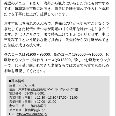
英語のメニューもあり、海外から観光にいらした方にもおすすめ
です。毎朝築地市場に出向き、厳選に吟味を重ねて仕入れた食材
だけを丁寧に仕上げ、提供しています。
おすすめは巻海老の天ぷらで、先先代の頃から切らすことなくつ
ぎたしてきた秘伝の天つゆが海老の甘く繊細な味わいを引き立て
ます。外はサクサクで、箸で持ち上げてもふにゃりとせず、中は
三割程半生という絶妙な揚げ具合は、先先代から受け継がれてき
た伝統が成せる技です。
昼のコースは¥1900～¥5000、夜のコースは¥5000～¥10000、お
座敷カウンターで味わうコースは¥15500。珍しいお座敷カウンタ
ーで、代々受け継がれてきた老舗ならではの目でも舌でも楽しめ
る味を堪能してください。
■基本情報
店名：天ぷら 天兼
住所：東京都新宿区西新宿1-5-1 小田急ハルク1階
電話番号：03-3342-5601
営業時間（平日）：11:30～13:30 / 17:00～21:00
営業時間（日祝）：17:00～21:00
定休日：第二、第四水曜日
アクセス：新宿駅徒歩1分
HP：
http://www.tenkane.jp/