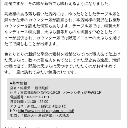
老舗ですが、その味が新宿でも味わえるようになりました。
高級感のある落ち着いた店内には、ゆったりとしたテーブル席と
鮮やかな朱のカウンター席が設置され、本店同様の贅沢なお座敷
カウンターを設えた個室もあります。テーブル席では、特製天丼
やレディース特別膳、天ぷら膳等丼ものや御膳を中心としたメニ
ューが提供され、カウンター席では限定メニューの天ぷらを揚げ
たてで楽しむことが出来ます。
色とりどりの新鮮な季節の素材を老舗ならではの職人技で仕上げ
た天ぷらは、数々の著名人をもてなしてきた歴史ある逸品。海鮮
の種は塩で、野菜の天ぷらは天つゆでいただくのがおすすめで
す。一度は訪れてみたい銘店の1つです。
■基本情報
店名：銀座天一 新宿別館
住所：東京都新宿区新宿5-16-10 パークシティ伊勢丹2 1F
電話番号：03-3351-7151
営業時間：11:30～22:00
アクセス：新宿三丁目駅より徒歩1分
HP：
http://www.tenichi.co.jp/sm_shoplist/
地図：
「銀座天一 新宿別館」への地図