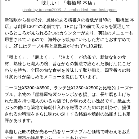
photo by ireneau2003 / embedded from Instagram
新宿駅から徒歩3分、風格のある横書きの看板が目印の「船橋屋 本
店」は創業130年の老舗です。1Fには目の前で天ぷらを調理して
いるところが見られる2つのカウンターがあり、英語のメニューも
用意されているので、海外から観光にいらした方にもおすすめで
す。2Fにはテーブル席と座敷席がそれぞれ10席程。
「種よく」、「腕よく」、「油よく」が信条で、新鮮な旬の食
材、熟練した職人の腕、昔ながらの製法で絞られた揚げ油にこだ
わりを持ち、全国の旬な食材を吟味して取り揃え、四季折々の移
り変わりが楽しめるメニューを提供しています。
コースは¥5300~¥8500、ランチは¥1350~¥2500と比較的リーズナ
ブル。名物の「船橋屋特製ジャンボかき揚」は、長年磨き上げら
れた腕を持つ職人のいるお店でしか味わえない逸品です。絶品天
ぷらの他にも築地で毎朝仕入れる厳選された旬のお刺身や、提供
されるお料理をさらに味わい深くする銘酒や焼酎の品揃えにも定
評があります。
卓越した匠の技が光る一品をリーズナブルな価格で味わえるお店
です。新宿の絶品天ぷら、ここにありです。