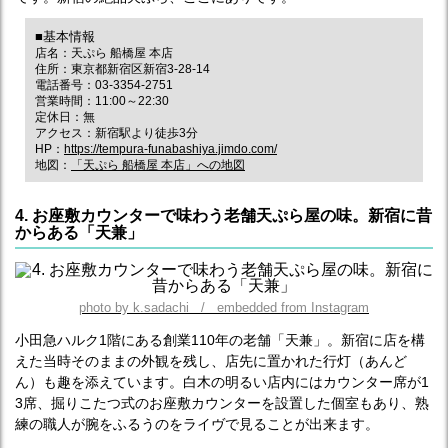
■基本情報
店名：天ぷら 船橋屋 本店
住所：東京都新宿区新宿3-28-14
電話番号：03-3354-2751
営業時間：11:00～22:30
定休日：無
アクセス：新宿駅より徒歩3分
HP：
https://tempura-funabashiya.jimdo.com/
地図：
「天ぷら 船橋屋 本店」への地図
4. お座敷カウンターで味わう老舗天ぷら屋の味。新宿に昔
からある「天兼」
photo by k.sadachi / embedded from Instagram
小田急ハルク1階にある創業110年の老舗「天兼」。新宿に店を構
えた当時そのままの外観を残し、店先に置かれた行灯（あんど
ん）も趣を添えています。白木の明るい店内にはカウンター席が1
3席、掘りこたつ式のお座敷カウンターを設置した個室もあり、熟
練の職人が腕をふるうのをライヴで見ることが出来ます。