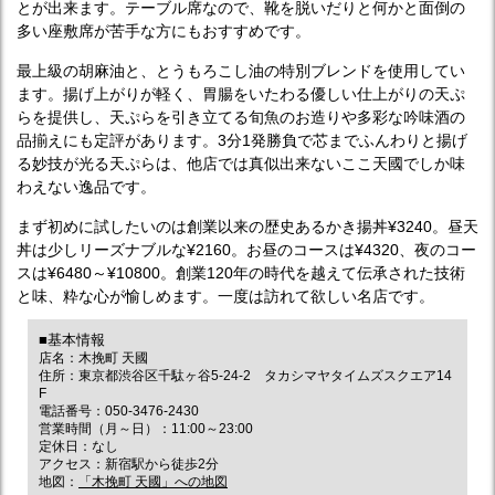
とが出来ます。テーブル席なので、靴を脱いだりと何かと面倒の
多い座敷席が苦手な方にもおすすめです。
最上級の胡麻油と、とうもろこし油の特別ブレンドを使用してい
ます。揚げ上がりが軽く、胃腸をいたわる優しい仕上がりの天ぷ
らを提供し、天ぷらを引き立てる旬魚のお造りや多彩な吟味酒の
品揃えにも定評があります。3分1発勝負で芯までふんわりと揚げ
る妙技が光る天ぷらは、他店では真似出来ないここ天國でしか味
わえない逸品です。
まず初めに試したいのは創業以来の歴史あるかき揚丼¥3240。昼天
丼は少しリーズナブルな¥2160。お昼のコースは¥4320、夜のコー
スは¥6480～¥10800。創業120年の時代を越えて伝承された技術
と味、粋な心が愉しめます。一度は訪れて欲しい名店です。
■基本情報
店名：木挽町 天國
住所：東京都渋谷区千駄ヶ谷5-24-2 タカシマヤタイムズスクエア14
F
電話番号：050-3476-2430
営業時間（月～日）：11:00～23:00
定休日：なし
アクセス：新宿駅から徒歩2分
地図：
「木挽町 天國」への地図