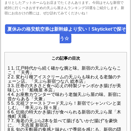
まりとしたアットホームなお店までたくさんあります。今回はそんな新宿で
絶対に行くべきおすすめの天ぷら屋さんランキング10選をご紹介します。新
宿にお出かけの際には、ぜひ訪れてみてくださいね！
夏休みの格安航空券は新幹線より安い！Skyticketで探そ
う☆
この記事の目次
1
1. 江戸時代から続く確かな腕と味。新宿の天ぷらならこ
こ！「天秀」
2
2. 変わり種アイスクリームの天ぷらも味わえる老舗のチ
ェーン店。「天ぷら新宿つな八 総本店」
3
3. 圧巻の大きさと食べ応えの特製ジャンボかき揚げが美
味しい！「船橋屋 本店」
4
4. お座敷カウンターで味わう老舗天ぷら屋の味。新宿に
昔からある「天兼」
5
5. 元祖ファーストフード天ぷら！新宿でシャンパンと楽
しむ。「串天ぷら 段々屋」
6
6. 伝統の特大かき揚げが食べられる新宿の天ぷら屋「木
挽町 天國」
7
7. 海老の天ぷら2本を並べて揚げる”いかだ揚げ”を豪快
に。「天吉屋 新宿店」
8
8. 旬の天麩羅の食感と味わいで季節を感じる。新宿の隠