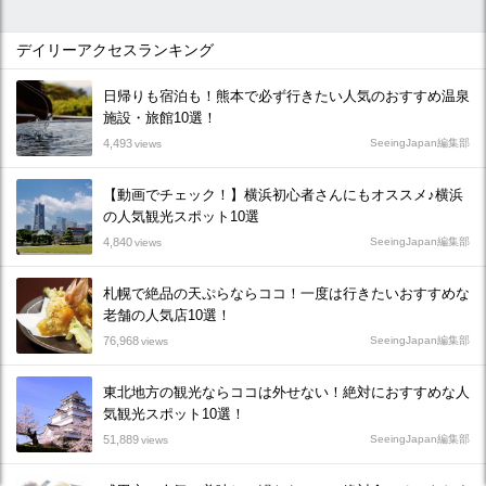
デイリーアクセスランキング
日帰りも宿泊も！熊本で必ず行きたい人気のおすすめ温泉
施設・旅館10選！
4,493
SeeingJapan編集部
views
【動画でチェック！】横浜初心者さんにもオススメ♪横浜
の人気観光スポット10選
4,840
SeeingJapan編集部
views
札幌で絶品の天ぷらならココ！一度は行きたいおすすめな
老舗の人気店10選！
76,968
SeeingJapan編集部
views
東北地方の観光ならココは外せない！絶対におすすめな人
気観光スポット10選！
51,889
SeeingJapan編集部
views