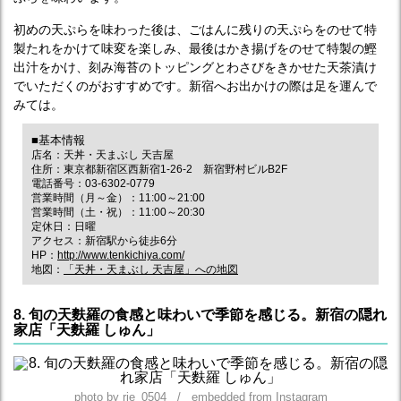
初めの天ぷらを味わった後は、ごはんに残りの天ぷらをのせて特
製たれをかけて味変を楽しみ、最後はかき揚げをのせて特製の鰹
出汁をかけ、刻み海苔のトッピングとわさびをきかせた天茶漬け
でいただくのがおすすめです。新宿へお出かけの際は足を運んで
みては。
■基本情報
店名：天丼・天まぶし 天吉屋
住所：東京都新宿区西新宿1-26-2 新宿野村ビルB2F
電話番号：03-6302-0779
営業時間（月～金）：11:00～21:00
営業時間（土・祝）：11:00～20:30
定休日：日曜
アクセス：新宿駅から徒歩6分
HP：
http://www.tenkichiya.com/
地図：
「天丼・天まぶし 天吉屋」への地図
8. 旬の天麩羅の食感と味わいで季節を感じる。新宿の隠れ
家店「天麩羅 しゅん」
photo by rie_0504 / embedded from Instagram