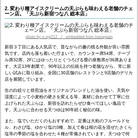
2. 変わり種アイスクリームの天ぷらも味わえる老舗のチェ
ーン店。「天ぷら新宿つな八 総本店」
photo by n.ogi212 / embedded from Instagram
新宿３丁目にある人気店で、昔ながらの趣の残る外観が良い雰囲
気です。店内も落ち着いた佇まいで、カウンター席54席、テーブ
ル席32席、2Fにはゆったりとくつろげる畳の座敷席が36席ありま
す。大正13年創業で、90年以上の伝統を持つ老舗ながら、常に新
しい試みに取り組み、全国に30店舗のレストランと9店舗のデリカ
店を展開しています。
生の白絞りと焙煎油をオリジナルブレンドした油を使い、天気や
湿度によって小麦粉の硬さを変える等、素材に合わせて丁寧に仕
上げられた天ぷらは、新宿を訪れたらぜひ食べてほしい逸品で
す。天ぷらに合わせる天つゆは90年続く秘伝の味。
また、塩でいただくのもおすすめで、定番は大粒のフルールドセ
ル、わさび塩、ゆかり塩の3種、加えて春は桜の花を混ぜたさくら
塩等の季節の塩を合わせた４種が常備されています。天つゆで何