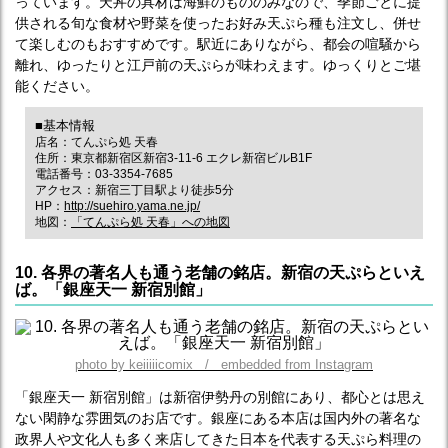
っています。天丼の具材は海鮮のもののみなので、季節ごとに提
供される旬な食材や野菜を使ったお好み天ぷら種も注文し、併せ
て楽しむのもおすすめです。駅近にありながら、都会の喧騒から
離れ、ゆったりと江戸前の天ぷらが味わえます。ゆっくりとご堪
能ください。
■基本情報
店名：てんぷら処 天春
住所：東京都新宿区新宿3-11-6 エクレ新宿ビルB1F
電話番号：03-3354-7685
アクセス：新宿三丁目駅より徒歩5分
HP：
http://suehiro.yama.ne.jp/
地図：
「てんぷら処 天春」への地図
10. 各界の著名人も通う老舗の銘店。新宿の天ぷらといえ
ば。「銀座天一 新宿別館」
photo by keiiiiicomix / embedded from Instagram
「銀座天一 新宿別館」は新宿伊勢丹の別館にあり、都心とは思え
ない閑静な雰囲気のお店です。銀座にある本店は国内外の著名な
政界人や文化人も多く来店してきた日本を代表する天ぷら料理の