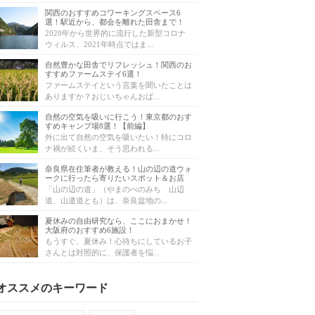
関西のおすすめコワーキングスペース6
選！駅近から、都会を離れた田舎まで！
2020年から世界的に流行した新型コロナ
ウィルス、2021年時点ではま...
自然豊かな田舎でリフレッシュ！関西のお
すすめファームステイ6選！
ファームステイという言葉を聞いたことは
ありますか？おじいちゃんおば...
自然の空気を吸いに行こう！東京都のおす
すめキャンプ場8選！【前編】
外に出て自然の空気を吸いたい！特にコロ
ナ禍が続くいま、そう思われる...
奈良県在住筆者が教える！山の辺の道ウォ
ークに行ったら寄りたいスポット＆お店
「山の辺の道」（やまのべのみち 山辺
道、山邉道とも）は、奈良盆地の...
夏休みの自由研究なら、ここにおまかせ！
大阪府のおすすめ6施設！
もうすぐ、夏休み！心待ちにしているお子
さんとは対照的に、保護者を悩...
オススメのキーワード