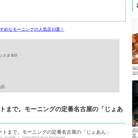
すめなモーニングの人気店10選！
スタ B1F
仙
当
地図
ザートまで。モーニングの定番名古屋の「じょあ
原
選
yu_tom08 / embedded from Instagram