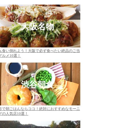
大阪名物
ぁ食い倒れよう！大阪で必ず食べたい絶品のご当
グルメ10選！
渋谷朝食
谷で朝ごはんならココ！絶対におすすめなモーニ
グの人気店10選！