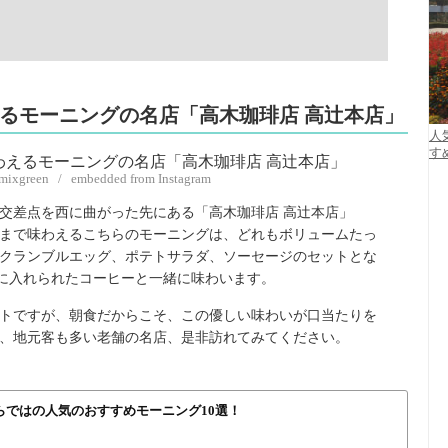
えるモーニングの名店「高木珈琲店 高辻本店」
人
す
imixgreen / embedded from Instagram
交差点を西に曲がった先にある「高木珈琲店 高辻本店」
時まで味わえるこちらのモーニングは、どれもボリュームたっ
クランブルエッグ、ポテトサラダ、ソーセージのセットとな
に入れられたコーヒーと一緒に味わいます。
トですが、朝食だからこそ、この優しい味わいが口当たりを
、地元客も多い老舗の名店、是非訪れてみてください。
らではの人気のおすすめモーニング10選！