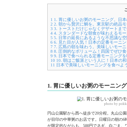
1
1. 胃に優しいお粥のモーニング。日
2
2. 朝から贅沢に鯛を。東京駅の絶品
3
3. トーストだけじゃなくデザートま
4
4. スタンダードな朝食が味わえるモ
5
5. 日常の延長にあるような不思議な
6
6. 見た目が人気！日本の定番モーニ
7
7. 広島の朝を味わう。美味しいモー
8
8. 圧倒的なボリューム！四国でぜひ
9
9. 日本で食べられる定番モーニングを
10
10. 朝はご飯派という人に！日本の
11
日本で美味しいモーニングを食べよ
1. 胃に優しいお粥のモーニン
photo by pok
円山公園駅から西へ徒歩で20分程。丸山公
が目印の中華粥のお店です。日曜日の朝の6
が限定的ながらも、500円でネギ、白ごま