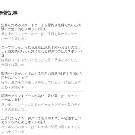
新着記事
注目を集めるスケートボードを屋内や無料で楽しむ横
浜市の魅力的なスポット4選！
盛り上がるスケートボード熱。注目を集めるスケート
ボードを楽しみ...
ロープウェイから見る紅葉は絶景！滝やお寺とのコラ
ボも魅力的な行った気になれる神戸市の紅葉スポット4
選！
紅葉狩りに行きたい！と心から思う季節が来ました！
全国で紅葉スポ...
関西在住者がおすすめする関西の避暑地6選！穴場から
定番スポットまで
毎年、夏の暑さが厳しさを増しているように感じます
よね？太陽がギ...
関西のクラフトビールが熱い！暑い夏には、クラフト
ビールで乾杯！
暑い夏、キンキンに冷えたビールをグビッと飲み干す
ときの快感と言...
上質な安らぎを！神戸市で夜景やエステを堪能するバ
カンスを楽しめるホテル4選！
ホテルでのバカンスはコロナ禍で話題沸騰です！そん
なホテルとバカ...