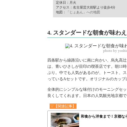
定休日：月火
アクセス：名古屋芸大前駅より徒歩4分
地図：
「じょあん」への地図
4. スタンダードな朝食が味わ
photo by yosh
四条駅から線路沿いに南に向かい、烏丸高辻
は、青いひさしが目印の喫茶店です。朝11
ぷり。中でも人気があるのが、トースト、ス
っているAセットです。オリジナルのカップ
全体的にシンプルな味付けのモーニングセッ
良くしてくれます。日本の人気観光地京都で
▽【関連記事】
和食から洋食まで！京都な