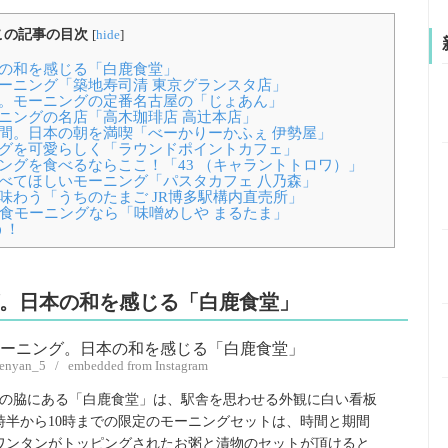
この記事の目次
[
hide
]
本の和を感じる「白鹿食堂」
モーニング「築地寿司清 東京グランスタ店」
で。モーニングの定番名古屋の「じょあん」
ーニングの名店「高木珈琲店 高辻本店」
空間。日本の朝を満喫「べーかりーかふぇ 伊勢屋」
ングを可愛らしく「ラウンドポイントカフェ」
ニングを食べるならここ！「43 （キャラントトロワ）」
食べてほしいモーニング「パスタカフェ 八乃森」
味わう「うちのたまご JR博多駅構内直売所」
和食モーニングなら「味噌めしや まるたま」
う！
グ。日本の和を感じる「白鹿食堂」
kenyan_5 / embedded from Instagram
園の脇にある「白鹿食堂」は、駅舎を思わせる外観に白い看板
時半から10時までの限定のモーニングセットは、時間と期間
、ワンタンがトッピングされたお粥と漬物のセットが頂けると