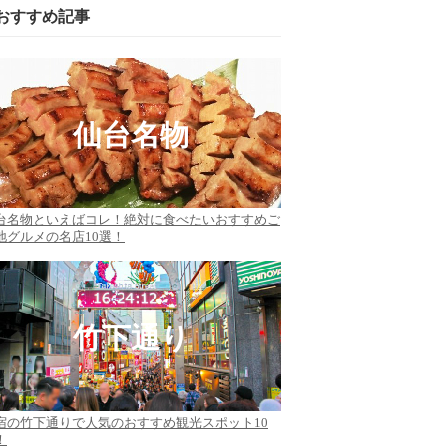
おすすめ記事
仙台名物
台名物といえばコレ！絶対に食べたいおすすめご
地グルメの名店10選！
竹下通り
宿の竹下通りで人気のおすすめ観光スポット10
！