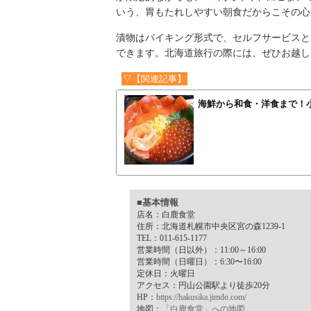
いう、胃もたれしやすい朝食だからこその心
漬物はバイキング形式で、セルフサービスと
できます。北海道旅行の際には、ぜひお越し
▽【関連記事】
海鮮から和食・洋食まで！
■基本情報
店名：白鹿食堂
住所：北海道札幌市中央区宮の森1239-1
TEL：011-615-1177
営業時間（日以外）：11:00～16:00
営業時間（日曜日）：6:30〜16:00
定休日：火曜日
アクセス：円山公園駅より徒歩20分
HP：
https://hakusika.jimdo.com/
地図：
「白鹿食堂」への地図