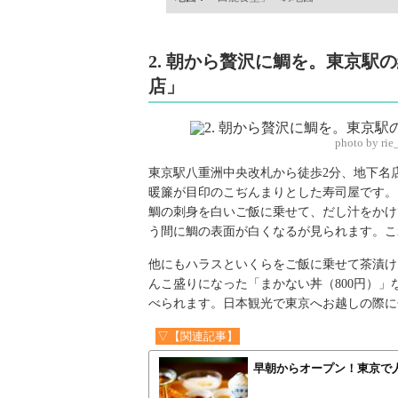
2. 朝から贅沢に鯛を。東京駅
店」
photo by ri
東京駅八重洲中央改札から徒歩2分、地下名
暖簾が目印のこぢんまりとした寿司屋です。
鯛の刺身を白いご飯に乗せて、だし汁をかけ
う間に鯛の表面が白くなるが見られます。これ
他にもハラスといくらをご飯に乗せて茶漬け
んこ盛りになった「まかない丼（800円）」
べられます。日本観光で東京へお越しの際に
▽【関連記事】
早朝からオープン！東京で