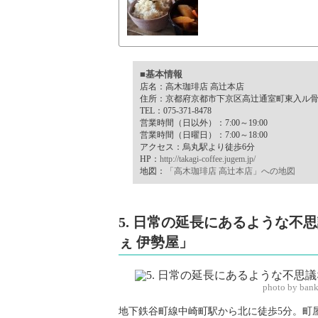
■基本情報
店名：高木珈琲店 高辻本店
住所：京都府京都市下京区高辻通室町東入ル
TEL：075-371-8478
営業時間（日以外）：7:00～19:00
営業時間（日曜日）：7:00～18:00
アクセス：烏丸駅より徒歩6分
HP：
http://takagi-coffee.jugem.jp/
地図：
「高木珈琲店 高辻本店」への地図
5. 日常の延長にあるような
ぇ 伊勢屋」
photo by ban
地下鉄谷町線中崎町駅から北に徒歩5分。町