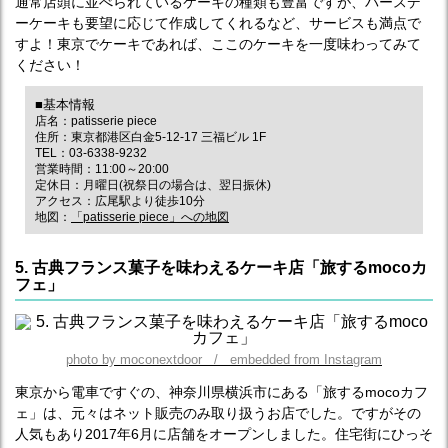
通常店頭に並べられているケーキの種類も豊富ですが、バースデ
ーケーキも要望に応じて作成してくれるなど、サービスも満点で
すよ！東京でケーキであれば、ここのケーキを一度味わってみて
ください！
■基本情報
店名：patisserie piece
住所：東京都港区白金5-12-17 三福ビル 1F
TEL：03-6338-9232
営業時間：11:00～20:00
定休日：月曜日(祝祭日の場合は、翌日振休)
アクセス：広尾駅より徒歩10分
地図：
「patisserie piece」への地図
5. 古典フランス菓子を味わえるケーキ店「旅するmocoカ
フェ」
photo by moconextdoor / embedded from Instagram
東京から電車ですぐの、神奈川県横浜市にある「旅するmocoカフ
ェ」は、元々はネット販売のみ取り扱うお店でした。ですがその
人気もあり2017年6月に店舗をオープンしました。住宅街にひっそ