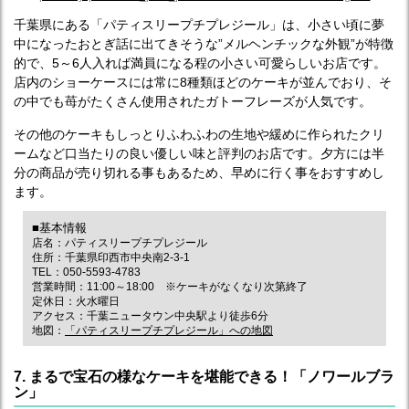
千葉県にある「パティスリープチプレジール」は、小さい頃に夢
中になったおとぎ話に出てきそうな”メルヘンチックな外観”が特徴
的で、5～6人入れば満員になる程の小さい可愛らしいお店です。
店内のショーケースには常に8種類ほどのケーキが並んでおり、そ
の中でも苺がたくさん使用されたガトーフレーズが人気です。
その他のケーキもしっとりふわふわの生地や緩めに作られたクリ
ームなど口当たりの良い優しい味と評判のお店です。夕方には半
分の商品が売り切れる事もあるため、早めに行く事をおすすめし
ます。
■基本情報
店名：パティスリープチプレジール
住所：千葉県印西市中央南2-3-1
TEL：050-5593-4783
営業時間：11:00～18:00 ※ケーキがなくなり次第終了
定休日：火水曜日
アクセス：千葉ニュータウン中央駅より徒歩6分
地図：
「パティスリープチプレジール」への地図
7. まるで宝石の様なケーキを堪能できる！「ノワールブラ
ン」