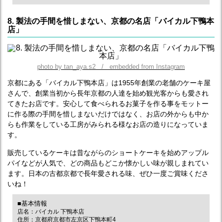
8. 製法の手間を惜しまない、京都の名店「バイカル下鴨本
店」
photo by tan_aya.s2 / embedded from Instagram
京都にある「バイカル下鴨本店」は1955年創業の老舗のケーキ屋
さんで、創業当初から長年京都の人達を始め観光客からも愛され
てきたお店です。安心して食べられるお菓子を作る事をモットー
に作る際の手間を惜しまないだけではなく、お店の外からも中か
らも作業をしている工房がみられる様なお店の造りになっていま
す。
販売しているケーキは昔ながらのショートケーキを始めアップル
パイなどが人気で、どの商品もどこか懐かしい味が親しまれてい
ます。日本の古都京都で長年愛される味、ぜひ一度ご賞味くださ
いね！
■基本情報
店名：バイカル 下鴨本店
住所：京都府京都市左京区下鴨本町4