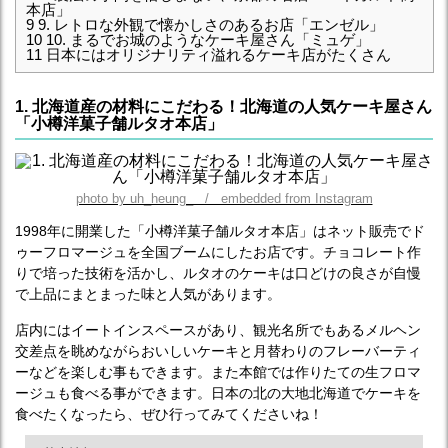
本店」
9
9. レトロな外観で懐かしさのあるお店「エンゼル」
10
10. まるでお城のようなケーキ屋さん「ミュゲ」
11
日本にはオリジナリティ溢れるケーキ店がたくさん
1. 北海道産の材料にこだわる！北海道の人気ケーキ屋さん
「小樽洋菓子舗ルタオ本店」
photo by uh_heung_ / embedded from Instagram
1998年に開業した「小樽洋菓子舗ルタオ本店」はネット販売でド
ゥーフロマージュを全国ブームにしたお店です。チョコレート作
りで培った技術を活かし、ルタオのケーキは口どけの良さが自慢
で上品にまとまった味と人気があります。
店内にはイートインスペースがあり、観光名所でもあるメルヘン
交差点を眺めながらおいしいケーキと月替わりのフレーバーティ
ーなどを楽しむ事もできます。また本館では作りたての生フロマ
ージュも食べる事ができます。日本の北の大地北海道でケーキを
食べたくなったら、ぜひ行ってみてくださいね！