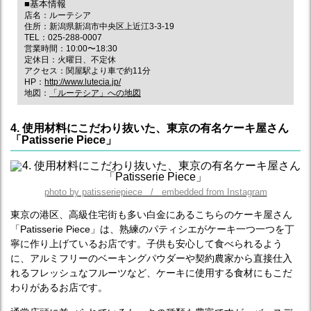
■基本情報
店名：ルーテシア
住所：新潟県新潟市中央区上近江3-3-19
TEL：025-288-0007
営業時間：10:00〜18:30
定休日：火曜日、不定休
アクセス：関屋駅より車で約11分
HP：
http://www.lutecia.jp/
地図：
「ルーテシア」への地図
4. 使用材料にこだわり抜いた、東京の有名ケーキ屋さん
「Patisserie Piece」
photo by patisseriepiece / embedded from Instagram
東京の港区、高級住宅街も多い白金にあるこちらのケーキ屋さん
「Patisserie Piece」は、熟練のパティシエがケーキ一つ一つを丁
寧に作り上げているお店です。子供も安心して食べられるよう
に、アルミフリーのベーキングパウダーや契約農家から直接仕入
れるフレッシュなフルーツなど、ケーキに使用する食材にもこだ
わりがあるお店です。