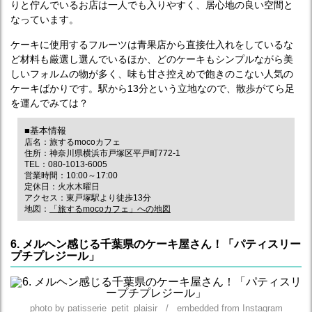
りと佇んでいるお店は一人でも入りやすく、居心地の良い空間と
なっています。
ケーキに使用するフルーツは青果店から直接仕入れをしているな
ど材料も厳選し選んでいるほか、どのケーキもシンプルながら美
しいフォルムの物が多く、味も甘さ控えめで飽きのこない人気の
ケーキばかりです。駅から13分という立地なので、散歩がてら足
を運んでみては？
■基本情報
店名：旅するmocoカフェ
住所：神奈川県横浜市戸塚区平戸町772-1
TEL：080-1013-6005
営業時間：10:00～17:00
定休日：火水木曜日
アクセス：東戸塚駅より徒歩13分
地図：
「旅するmocoカフェ」への地図
6. メルヘン感じる千葉県のケーキ屋さん！「パティスリー
プチプレジール」
photo by patisserie_petit_plaisir / embedded from Instagram