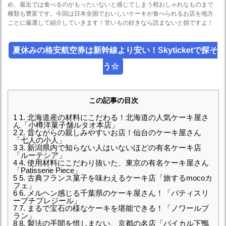
め、最近では食べるのがもったいないと感じてしまう程おしゃれなものまで
種類も豊富です。今回は日本全国でおいしいケーキが食べられるお店を地方
ごとに厳選して紹介していきます！甘いもの好きなら読まないと損ですよ！
夏休みの格安航空券は新幹線より安い！Skyticketで探そ
う☆
この記事の目次
1
1. 北海道産の材料にこだわる！北海道の人気ケーキ屋さ
ん「小樽洋菓子舗ルタオ本店」
2
2. 昔ながらの親しみやすいお店！仙台のケーキ屋さん
「七人の小人」
3
3. 新潟県内で知らない人はいないほどの有名ケーキ店
「ルーテシア」
4
4. 使用材料にこだわり抜いた、東京の有名ケーキ屋さん
「Patisserie Piece」
5
5. 古典フランス菓子を味わえるケーキ店「旅するmocoカ
フェ」
6
6. メルヘン感じる千葉県のケーキ屋さん！「パティスリ
ープチプレジール」
7
7. まるで宝石の様なケーキを堪能できる！「ノワールブ
ラン」
8
8. 製法の手間を惜しまない、京都の名店「バイカル下鴨