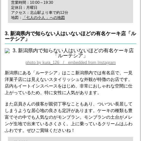
営業時間：10:00～19:30
定休日：月曜日
アクセス：北山駅より車で約12分
地図：
「七人の小人 」への地図
3. 新潟県内で知らない人はいないほどの有名ケーキ店「ル
ーテシア」
photo by kura_126 / embedded from Instagram
新潟県にある「ルーテシア」はここ新潟県内では有名店で、一見
洋菓子店には見えないスタイリッシュな外観が特徴のお店です。
店内もイートインスペースをはじめ、非常におしゃれな空間に仕
上がっているため、特に女性に人気があります。
また店員さんの接客が親切丁寧なこともあり、ついつい長居して
しまうような居心地の良さも定評があります。ケーキの種類も豊
富でその中でも人気なのがモンブラン。モンブランの土台がメレ
ンゲ生地で出来ているさくさく。上に乗っているクリームはふわ
ふわです。ぜひご賞味くださいね！