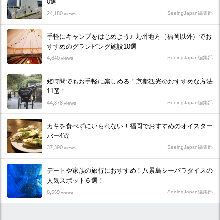
0選
24,180
SeeingJapan編集部
views
手軽にキャンプをはじめよう♪ 九州地方（福岡以外）でお
すすめのグランピング施設10選
4,640
SeeingJapan編集部
views
短時間でもお手軽に楽しめる！京都観光のおすすめな方法
11選！
44,878
SeeingJapan編集部
views
カキを食べずにいられない！福岡でおすすめのオイスター
バー4選
37,390
SeeingJapan編集部
views
デートや家族の旅行におすすめ！八景島シーパラダイスの
人気スポット６選！
8,669
SeeingJapan編集部
views