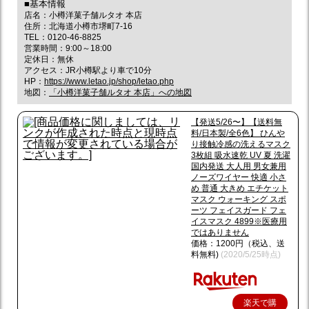
■基本情報
店名：小樽洋菓子舗ルタオ 本店
住所：北海道小樽市堺町7-16
TEL：0120-46-8825
営業時間：9:00～18:00
定休日：無休
アクセス：JR小樽駅より車で10分
HP：
https://www.letao.jp/shop/letao.php
地図：
「小樽洋菓子舗ルタオ 本店」への地図
【発送5/26〜】【送料無
料/日本製/全6色】 ひんや
り接触冷感の洗えるマスク
3枚組 吸水速乾 UV 夏 洗濯
国内発送 大人用 男女兼用
ノーズワイヤー 快適 小さ
め 普通 大きめ エチケット
マスク ウォーキング スポ
ーツ フェイスガード フェ
イスマスク 4899※医療用
ではありません
価格：1200円（税込、送
料無料)
(2020/5/25時点)
楽天で購