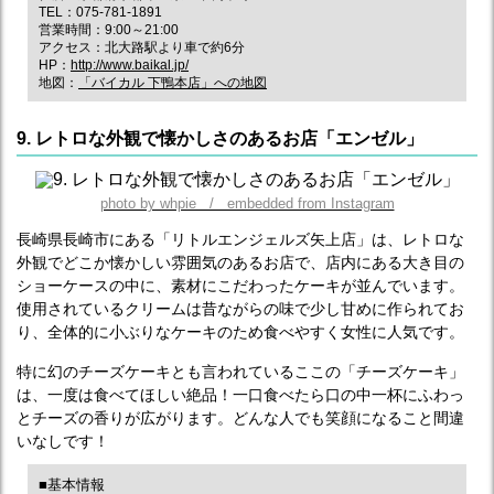
TEL：075-781-1891
営業時間：9:00～21:00
アクセス：北大路駅より車で約6分
HP：
http://www.baikal.jp/
地図：
「バイカル 下鴨本店」への地図
9. レトロな外観で懐かしさのあるお店「エンゼル」
photo by whpie / embedded from Instagram
長崎県長崎市にある「リトルエンジェルズ矢上店」は、レトロな
外観でどこか懐かしい雰囲気のあるお店で、店内にある大き目の
ショーケースの中に、素材にこだわったケーキが並んでいます。
使用されているクリームは昔ながらの味で少し甘めに作られてお
り、全体的に小ぶりなケーキのため食べやすく女性に人気です。
特に幻のチーズケーキとも言われているここの「チーズケーキ」
は、一度は食べてほしい絶品！一口食べたら口の中一杯にふわっ
とチーズの香りが広がります。どんな人でも笑顔になること間違
いなしです！
■基本情報