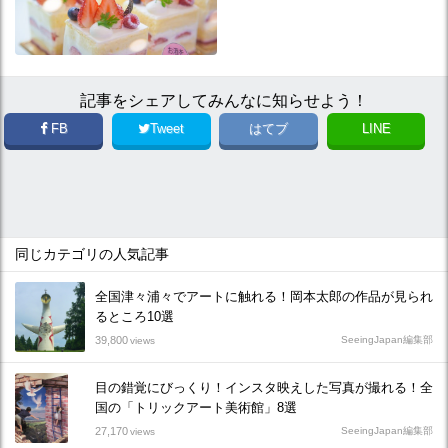
記事をシェアしてみんなに知らせよう！
FB
Tweet
はてブ
LINE
同じカテゴリの人気記事
全国津々浦々でアートに触れる！岡本太郎の作品が見られ
るところ10選
39,800
SeeingJapan編集部
views
目の錯覚にびっくり！インスタ映えした写真が撮れる！全
国の「トリックアート美術館」8選
27,170
SeeingJapan編集部
views