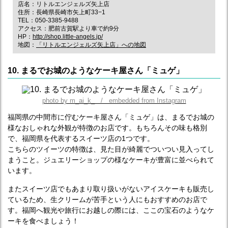
店名：リトルエンジェルズ矢上店
住所：長崎県長崎市矢上町33−1
TEL：050-3385-9488
アクセス：肥前古賀駅より車で約9分
HP：
http://shop.little-angels.jp/
地図：
「リトルエンジェルズ矢上店」への地図
10. まるでお城のようなケーキ屋さん「ミュゲ」
photo by m_ai_k_ / embedded from Instagram
福岡県の中間市に佇むケーキ屋さん「ミュゲ」は、まるでお城の
様なおしゃれな外観が特徴のお店です。もちろんその味も格別
で、福岡県を代表するスイーツ店の1つです。
こちらのツイーツの特徴は、見た目が綺麗でついつい見入ってし
まうこと。ジュエリーショップの様なケーキが豊富に並べられて
います。
またスイーツ店でもあまり取り扱いがないアイスケーキも販売し
ているため、生クリームが苦手という人にもおすすめのお店で
す。福岡へ観光や旅行にお越しの際には、ここの宝石のようなケ
ーキを食べましょう！