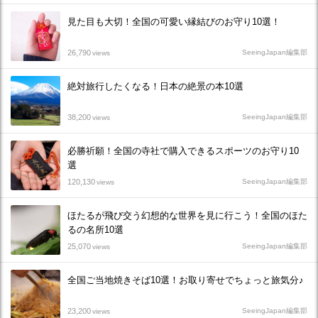
見た目も大切！全国の可愛い縁結びのお守り10選！
26,790
SeeingJapan編集部
views
絶対旅行したくなる！日本の絶景の本10選
38,200
SeeingJapan編集部
views
必勝祈願！全国の寺社で購入できるスポーツのお守り10
選
120,130
SeeingJapan編集部
views
ほたるが飛び交う幻想的な世界を見に行こう！全国のほた
るの名所10選
25,070
SeeingJapan編集部
views
全国ご当地焼きそば10選！お取り寄せでちょっと旅気分♪
23,200
SeeingJapan編集部
views