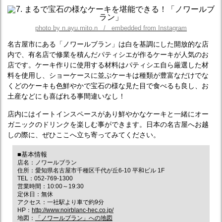
photo by n.ayu.mito.n / embedded from Instagram
名古屋市にある「ノワールブラン」は白を基調にした開放的な店
内で、有名店で修業を積んだパティシエが作るケーキが人気のお
店です。ケーキ作りに使用する材料はパティシエ自ら厳選した材
料を使用し、ショーケースに並ぶケーキは種類が豊富なだけでな
くどのケーキも色鮮やかで宝石の様な見た目で食べるも良し、お
土産などにも喜ばれる事間違いなし！
店内にはイートインスペースがあり鮮やかなケーキと一緒にオー
ガニックのドリンクを楽しむ事ができます。日本の名古屋へお越
しの際に、ぜひここへ立ち寄ってみてください。
■基本情報
店名：ノワールブラン
住所：愛知県名古屋市千種区千代が丘6-10 平和ビル 1F
TEL：052-769-1300
営業時間：10:00～19:30
定休日：無休
アクセス：一社駅より車で約9分
HP：
http://www.noirblanc-hec.co.jp/
地図：
「ノワールブラン」への地図