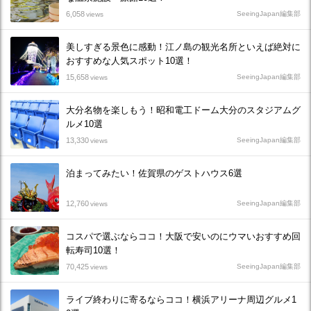
6,058
SeeingJapan編集部
views
美しすぎる景色に感動！江ノ島の観光名所といえば絶対に
おすすめな人気スポット10選！
15,658
SeeingJapan編集部
views
大分名物を楽しもう！昭和電工ドーム大分のスタジアムグ
ルメ10選
13,330
SeeingJapan編集部
views
泊まってみたい！佐賀県のゲストハウス6選
12,760
SeeingJapan編集部
views
コスパで選ぶならココ！大阪で安いのにウマいおすすめ回
転寿司10選！
70,425
SeeingJapan編集部
views
ライブ終わりに寄るならココ！横浜アリーナ周辺グルメ1