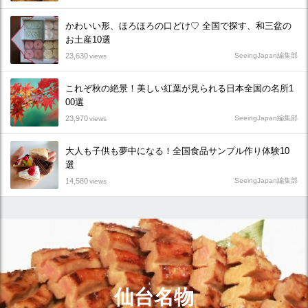
かわいい形、ほろほろの口どけ♡ 全国で探す、和三盆の
お土産10選
23,630
SeeingJapan編集部
views
これぞ秋の絶景！美しい紅葉が見られる日本全国の名所1
00選
23,970
SeeingJapan編集部
views
大人も子供も夢中になる！全国食品サンプル作り体験10
選
14,580
SeeingJapan編集部
views
仙台名物