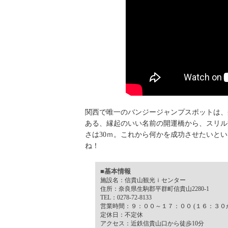
関西で唯一のバンジージャンプスポットは、
ある、縁起のいい名前の開運橋から、スリル
さは30ｍ。これから何かを成功させたいと
ね！
■基本情報
施設名：信貴山観光ｉセンター
住所：奈良県生駒郡平群町信貴山2280-1
TEL：0278-72-8133
営業時間：９：００～１７：００ (１６：３０
定休日：不定休
アクセス：近鉄信貴山口から徒歩10分