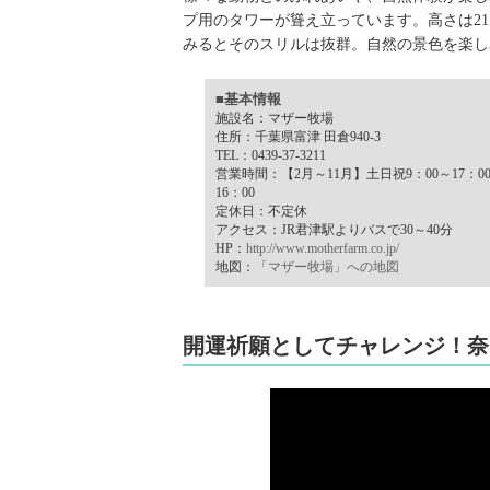
プ用のタワーが聳え立っています。高さは2
みるとそのスリルは抜群。自然の景色を楽し
■基本情報
施設名：マザー牧場
住所：千葉県富津 田倉940-3
TEL：0439-37-3211
営業時間：【2月～11月】土日祝9：00～17：00 平
16：00
定休日：不定休
アクセス：JR君津駅よりバスで30～40分
HP：
http://www.motherfarm.co.jp/
地図：
「マザー牧場」への地図
開運祈願としてチャレンジ！奈