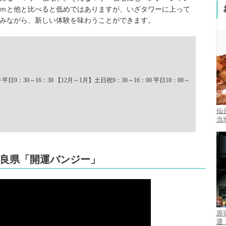
1ｍと他と比べると低めではありますが、いざタワーに上って
みながら、新しい体験を味わうことができます。
日9：30～16：30 【12月～1月】土日祝9：30～16：00 平日10：00～
仙
当
良県「開運バンジー」
原
選