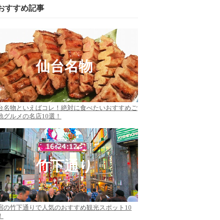
おすすめ記事
仙台名物
台名物といえばコレ！絶対に食べたいおすすめご
地グルメの名店10選！
竹下通り
宿の竹下通りで人気のおすすめ観光スポット10
！