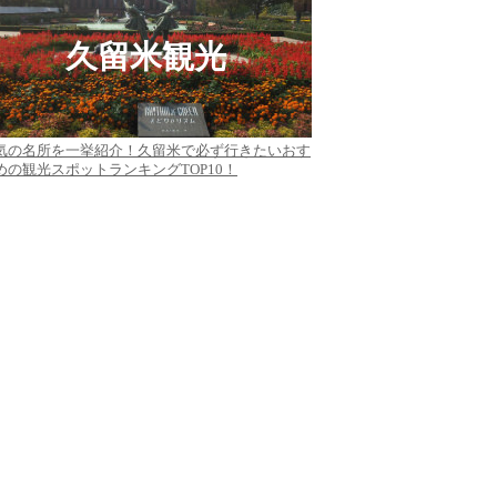
久留米観光
気の名所を一挙紹介！久留米で必ず行きたいおす
めの観光スポットランキングTOP10！