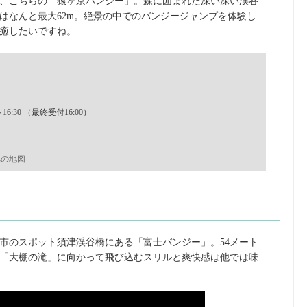
、こちらの「猿ヶ京バンジー」。森に囲まれた深い深い渓谷
はなんと最大62m。絶景の中でのバンジージャンプを体験し
癒したいですね。
16:30 （最終受付16:00）
への地図
市のスポット須津渓谷橋にある「富士バンジー」。54メート
「大棚の滝」に向かって飛び込むスリルと爽快感は他では味