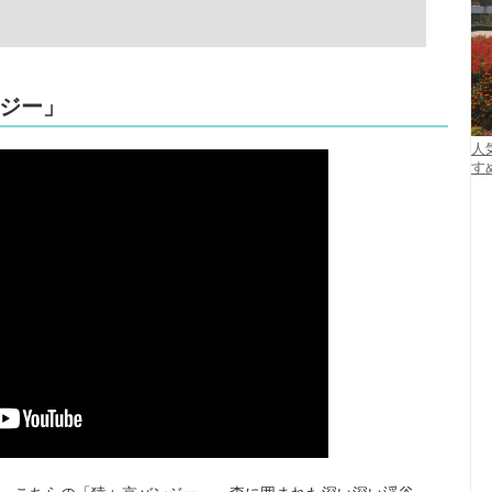
ジー」
人
す