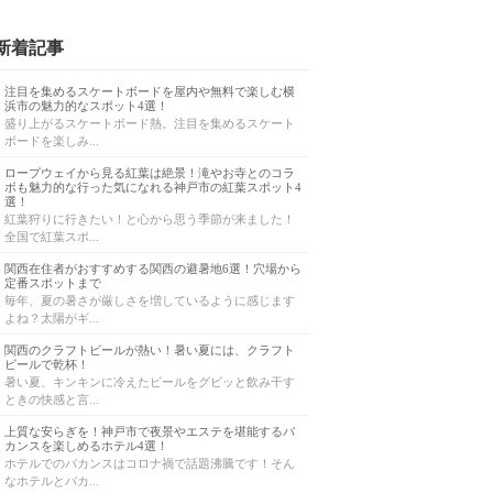
新着記事
注目を集めるスケートボードを屋内や無料で楽しむ横
浜市の魅力的なスポット4選！
盛り上がるスケートボード熱。注目を集めるスケート
ボードを楽しみ...
ロープウェイから見る紅葉は絶景！滝やお寺とのコラ
ボも魅力的な行った気になれる神戸市の紅葉スポット4
選！
紅葉狩りに行きたい！と心から思う季節が来ました！
全国で紅葉スポ...
関西在住者がおすすめする関西の避暑地6選！穴場から
定番スポットまで
毎年、夏の暑さが厳しさを増しているように感じます
よね？太陽がギ...
関西のクラフトビールが熱い！暑い夏には、クラフト
ビールで乾杯！
暑い夏、キンキンに冷えたビールをグビッと飲み干す
ときの快感と言...
上質な安らぎを！神戸市で夜景やエステを堪能するバ
カンスを楽しめるホテル4選！
ホテルでのバカンスはコロナ禍で話題沸騰です！そん
なホテルとバカ...