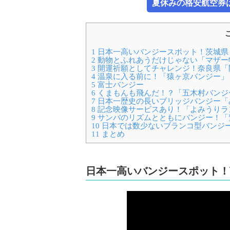
夏休みの格安航空券は新
1
日本一高いバンジースポット！茨城県
2
動物とふれあうだけじゃない「マザー
3
開運祈願としてチャレンジ！奈良県「
4
温泉に入る前に！「猿ヶ京バンジー」
5
富士バンジー
6
くまもんも飛んだ！？「五木村バンジ
7
日本一歴史の長いブリッジバンジー「
8
記念映像サービスあり！「よみうりラ
9
サンバのリズムとともにバンジー！「
10
日本では数少ないブランコ型バンジ
11
まとめ
日本一高いバンジースポット！