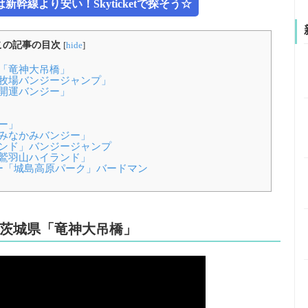
幹線より安い！Skyticketで探そう☆
この記事の目次
[
hide
]
「竜神大吊橋」
牧場バンジージャンプ」
開運バンジー」
ー」
みなかみバンジー」
ンド」バンジージャンプ
鷲羽山ハイランド」
ー「城島高原パーク」バードマン
茨城県「竜神大吊橋」