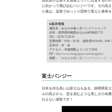
自然豊かな猿ヶ京温泉エリアに位置するのが
に向かって飛び込むバンジーです。その高さ
た後は、温泉でゆっくり恐怖で震えた身体を
■基本情報
施設名：みなかみ猿ヶ京バンジージャンプ
住所：群馬県利根郡みなかみ町相俣1731
TEL：0278-72-8133
営業時間：9:00～16:30 （最終受付16:00）9:00～
定休日：木・金
アクセス：JR後閑駅よりバスで30分
HP：
http://www.bungyjapan.com/sarugakyo/
地図：
「みなかみ猿ヶ京バンジージャンプ」
富士バンジー
日本を誇る高い山富士山もある、静岡県富士
ルの高さから、息を呑むような美しさの名勝
わえない感覚です！