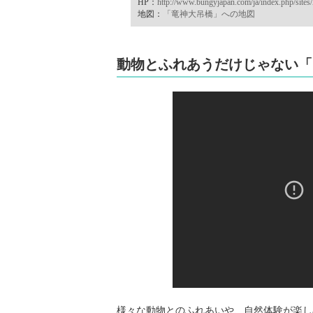
HP：
http://www.bungyjapan.com/ja/index.php/sites/
地図：
「竜神大吊橋」への地図
動物とふれあうだけじゃない「
様々な動物とのふれあいや、自然体験が楽し