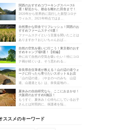
関西のおすすめコワーキングスペース6
選！駅近から、都会を離れた田舎まで！
2020年から世界的に流行した新型コロナ
ウィルス、2021年時点ではま...
自然豊かな田舎でリフレッシュ！関西のお
すすめファームステイ6選！
ファームステイという言葉を聞いたことは
ありますか？おじいちゃんおば...
自然の空気を吸いに行こう！東京都のおす
すめキャンプ場8選！【前編】
外に出て自然の空気を吸いたい！特にコロ
ナ禍が続くいま、そう思われる...
奈良県在住筆者が教える！山の辺の道ウォ
ークに行ったら寄りたいスポット＆お店
「山の辺の道」（やまのべのみち 山辺
道、山邉道とも）は、奈良盆地の...
夏休みの自由研究なら、ここにおまかせ！
大阪府のおすすめ6施設！
もうすぐ、夏休み！心待ちにしているお子
さんとは対照的に、保護者を悩...
オススメのキーワード