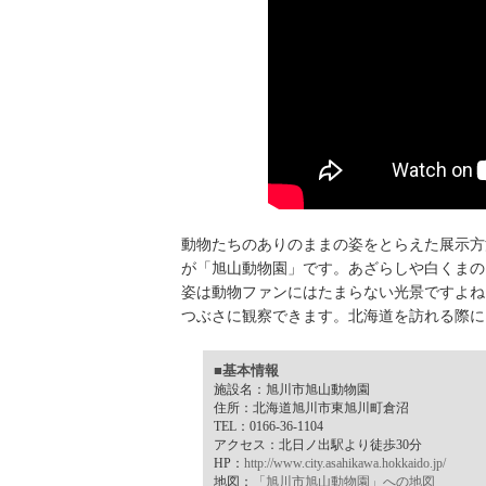
動物たちのありのままの姿をとらえた展示方
が「旭山動物園」です。あざらしや白くまの
姿は動物ファンにはたまらない光景ですよね
つぶさに観察できます。北海道を訪れる際に
■基本情報
施設名：旭川市旭山動物園
住所：北海道旭川市東旭川町倉沼
TEL：0166-36-1104
アクセス：北日ノ出駅より徒歩30分
HP：
http://www.city.asahikawa.hokkaido.jp/
地図：
「旭川市旭山動物園」への地図