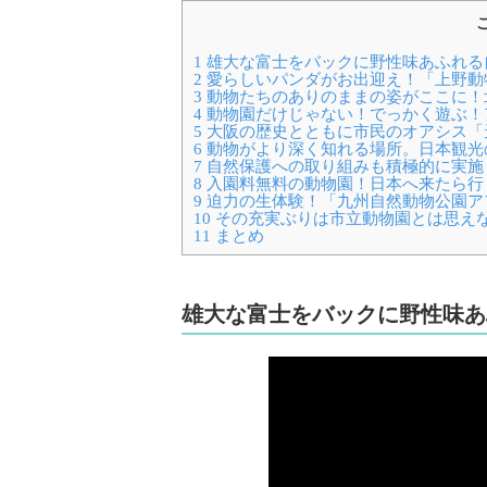
1
雄大な富士をバックに野性味あふれる
2
愛らしいパンダがお出迎え！「上野動
3
動物たちのありのままの姿がここに！
4
動物園だけじゃない！でっかく遊ぶ！
5
大阪の歴史とともに市民のオアシス「
6
動物がより深く知れる場所。日本観光
7
自然保護への取り組みも積極的に実施
8
入園料無料の動物園！日本へ来たら行
9
迫力の生体験！「九州自然動物公園ア
10
その充実ぶりは市立動物園とは思え
11
まとめ
雄大な富士をバックに野性味あ