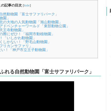
この記事の目次
[
hide
]
自然動物園「富士サファリパーク」
物園」
北の大地の人気動物園「旭山動物園」
アドベンチャーワールド「東部動物公園」
天王寺動物園」
の際にぜひ！「福岡市動植物園」
！「いしかわ動物園」
くしかない！「野毛山動物園」
フリカンサファリ」
ない！「神戸市立王子動物園」
ふれる自然動物園「富士サファリパーク」