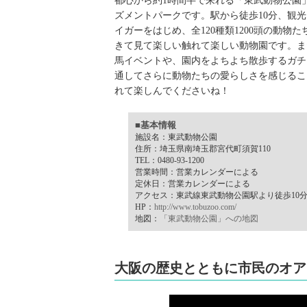
都心から約1時間半で来れる「東武動物公園
ズメントパークです。駅から徒歩10分、観
イガーをはじめ、全120種類1200頭の動
きて見て楽しい触れて楽しい動物園です。ま
馬イベントや、園内をよちよち散歩するガチ
通してさらに動物たちの愛らしさを感じるこ
れて楽しんでくださいね！
■基本情報
施設名：東武動物公園
住所：埼玉県南埼玉郡宮代町須賀110
TEL：0480-93-1200
営業時間：営業カレンダーによる
定休日：営業カレンダーによる
アクセス：東武線東武動物公園駅より徒歩10
HP：
http://www.tobuzoo.com/
地図：
「東武動物公園」への地図
大阪の歴史とともに市民のオア