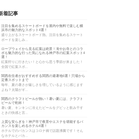
新着記事
注目を集めるスケートボードを屋内や無料で楽しむ横
浜市の魅力的なスポット4選！
盛り上がるスケートボード熱。注目を集めるスケート
ボードを楽しみ...
ロープウェイから見る紅葉は絶景！滝やお寺とのコラ
ボも魅力的な行った気になれる神戸市の紅葉スポット4
選！
紅葉狩りに行きたい！と心から思う季節が来ました！
全国で紅葉スポ...
関西在住者がおすすめする関西の避暑地6選！穴場から
定番スポットまで
毎年、夏の暑さが厳しさを増しているように感じます
よね？太陽がギ...
関西のクラフトビールが熱い！暑い夏には、クラフト
ビールで乾杯！
暑い夏、キンキンに冷えたビールをグビッと飲み干す
ときの快感と言...
上質な安らぎを！神戸市で夜景やエステを堪能するバ
カンスを楽しめるホテル4選！
ホテルでのバカンスはコロナ禍で話題沸騰です！そん
なホテルとバカ...