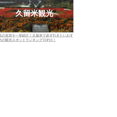
久留米観光
気の名所を一挙紹介！久留米で必ず行きたいおす
めの観光スポットランキングTOP10！