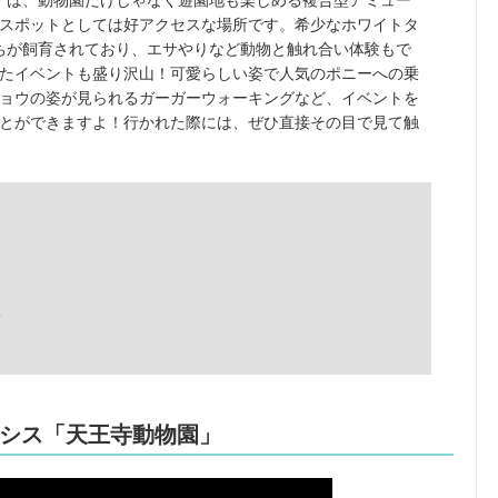
」は、動物園だけじゃなく遊園地も楽しめる複合型アミュー
光スポットとしては好アクセスな場所です。希少なホワイトタ
物たちが飼育されており、エサやりなど動物と触れ合い体験もで
たイベントも盛り沢山！可愛らしい姿で人気のポニーへの乗
ョウの姿が見られるガーガーウォーキングなど、イベントを
とができますよ！行かれた際には、ぜひ直接その目で見て触
分
シス「天王寺動物園」