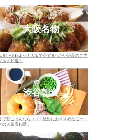
大阪名物
ぁ食い倒れよう！大阪で必ず食べたい絶品のご当
グルメ10選！
渋谷朝食
谷で朝ごはんならココ！絶対におすすめなモーニ
グの人気店10選！