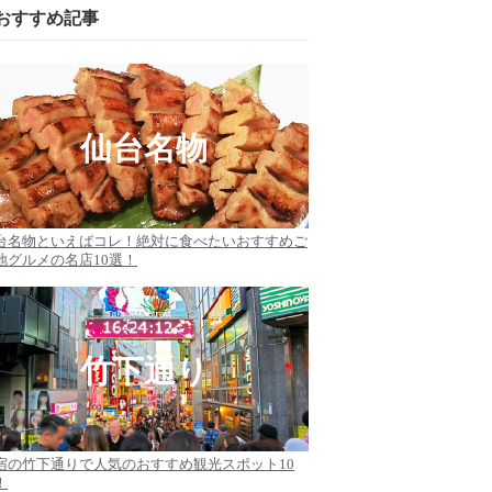
おすすめ記事
仙台名物
台名物といえばコレ！絶対に食べたいおすすめご
地グルメの名店10選！
竹下通り
宿の竹下通りで人気のおすすめ観光スポット10
！