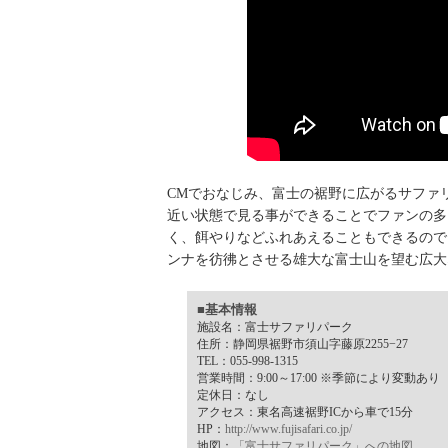
CMでおなじみ、富士の裾野に広がるサファ
近い状態で見る事ができることでファンの多
く、餌やりなどふれあえることもできるので
ンナを彷彿とさせる雄大な富士山を望む広大
■基本情報
施設名：富士サファリパーク
住所：静岡県裾野市須山字藤原2255−27
TEL：055-998-1315
営業時間：9:00～17:00 ※季節により変動あり
定休日：なし
アクセス：東名高速裾野ICから車で15分
HP：
http://www.fujisafari.co.jp/
地図：
「富士サファリパーク」への地図