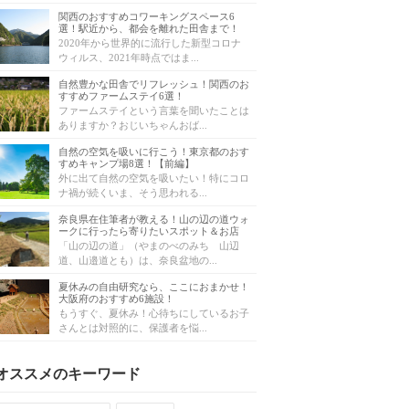
関西のおすすめコワーキングスペース6
選！駅近から、都会を離れた田舎まで！
2020年から世界的に流行した新型コロナ
ウィルス、2021年時点ではま...
自然豊かな田舎でリフレッシュ！関西のお
すすめファームステイ6選！
ファームステイという言葉を聞いたことは
ありますか？おじいちゃんおば...
自然の空気を吸いに行こう！東京都のおす
すめキャンプ場8選！【前編】
外に出て自然の空気を吸いたい！特にコロ
ナ禍が続くいま、そう思われる...
奈良県在住筆者が教える！山の辺の道ウォ
ークに行ったら寄りたいスポット＆お店
「山の辺の道」（やまのべのみち 山辺
道、山邉道とも）は、奈良盆地の...
夏休みの自由研究なら、ここにおまかせ！
大阪府のおすすめ6施設！
もうすぐ、夏休み！心待ちにしているお子
さんとは対照的に、保護者を悩...
オススメのキーワード