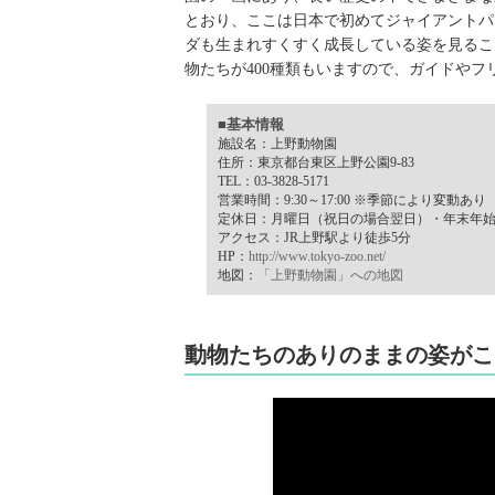
とおり、ここは日本で初めてジャイアントパ
ダも生まれすくすく成長している姿を見るこ
物たちが400種類もいますので、ガイドや
■基本情報
施設名：上野動物園
住所：東京都台東区上野公園9-83
TEL：03-3828-5171
営業時間：9:30～17:00 ※季節により変動あり
定休日：月曜日（祝日の場合翌日）・年末年
アクセス：JR上野駅より徒歩5分
HP：
http://www.tokyo-zoo.net/
地図：
「上野動物園」への地図
動物たちのありのままの姿がこ