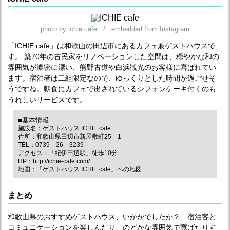
photo by ichie.cafe / embedded from Instagram
「ICHIE cafe」は和歌山の田辺市にあるカフェ兼ゲストハウスで
す。 築70年の古民家をリノベーションした空間は、穏やかな和の
雰囲気が濃密に漂い、熊野古道や白浜観光のお客様に喜ばれてい
ます。宿泊者は二組限定なので、ゆっくりとした時間が過ごせそ
うですね。朝食にカフェで出されているシフォンケーキ付くのも
うれしいサービスです。
■基本情報
施設名：ゲストハウス ICHIE cafe
住所：和歌山県田辺市新屋敷町25－1
TEL：0739－26－3239
アクセス：「紀伊田辺駅」徒歩10分
HP：
http://ichie-cafe.com/
地図：
「ゲストハウス ICHIE cafe」への地図
まとめ
和歌山県のおすすめゲストハウス、いかがでしたか？ 宿泊客と
コミュニケーションを楽しんだり、のどかな雰囲気で寛げたりす