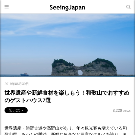
2019年06月30日
世界遺産や新鮮食材を楽しもう！和歌山でおすすめ
のゲストハウス7選
3,220
views
世界遺産・熊野古道や高野山があり、年々観光客も増えている和
歌山県。みかんや醤油、新鮮な魚介など豊富なグルメを誇り、ま