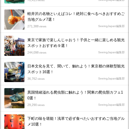
70,415
views
軽井沢の名物といえばコレ！絶対に食べるべきおすすめご
当地グルメ7選！
271,388
SeeingJapan編集部
views
東京で家族で楽しんじゃおう！子供と一緒に楽しめる観光
スポットおすすめ９選！
244,098
SeeingJapan編集部
views
日本文化を見て、聞いて、触れよう！東京都の体験型観光
スポット16選！
36,762
SeeingJapan編集部
views
異国情緒溢れる爬虫類に触れよう！関東の爬虫類カフェ1
0選！
29,290
SeeingJapan編集部
views
下町の味を堪能！浅草で必ず食べたいおすすめご当地グル
メ10選！