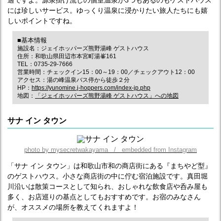
適ですよ。源泉掛け流しの個室温泉が3つもあるのもゲストハウス
には珍しいサービス。ゆっくり温泉に浸かりたい旅人たちにも嬉
しいポイントですね。
■基本情報
施設名：ジェイホッパーズ熊野湯峰 ゲストハウス
住所：和歌山県田辺市本宮町湯峯161
TEL：0735-29-7666
営業時間：チェックイン15：00～19：00／チェックアウト12：00
アクセス：湯の峰温泉バス停から徒歩２分
HP：
https://yunomine.j-hoppers.com/index-jp.php
地図：
「ジェイホッパーズ熊野湯峰 ゲストハウス」への地図
サナ イン タウン
photo by mysecretwakayama / embedded from Instagram
「サナ イン タウン」は和歌山市和の商店街にある『まちやど型』
のゲストハウス。小さな商店街の中に佇む宿泊施設です。真田堀
川沿いは散策コースとして知られ、おしゃれな飲食店や呑み屋も
多く、お店巡りの基点としてもおすすめです。お宿のみなさん
が、オススメの場所を教えてくれますよ！