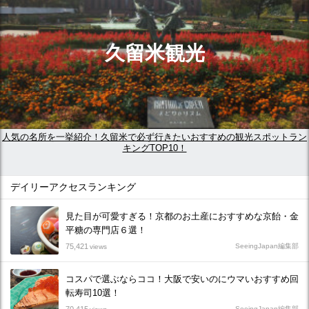
久留米観光
人気の名所を一挙紹介！久留米で必ず行きたいおすすめの観光スポットラン
キングTOP10！
デイリーアクセスランキング
見た目が可愛すぎる！京都のお土産におすすめな京飴・金
平糖の専門店６選！
75,421
SeeingJapan編集部
views
コスパで選ぶならココ！大阪で安いのにウマいおすすめ回
転寿司10選！
SeeingJapan編集部