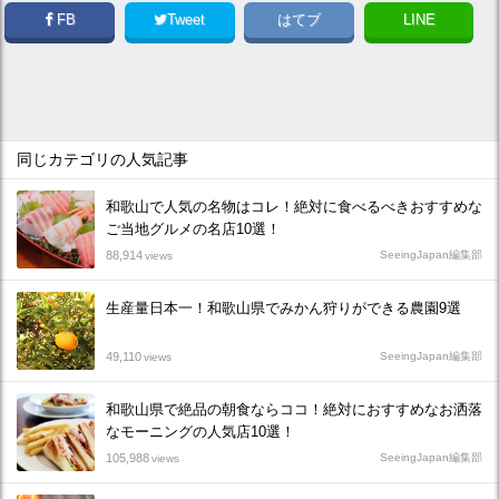
FB
Tweet
はてブ
LINE
同じカテゴリの人気記事
和歌山で人気の名物はコレ！絶対に食べるべきおすすめな
ご当地グルメの名店10選！
88,914
SeeingJapan編集部
views
生産量日本一！和歌山県でみかん狩りができる農園9選
49,110
SeeingJapan編集部
views
和歌山県で絶品の朝食ならココ！絶対におすすめなお洒落
なモーニングの人気店10選！
105,988
SeeingJapan編集部
views