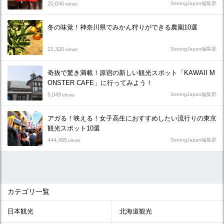
20,046
SeeingJapan編集部
views
冬の味覚！神奈川県でみかん狩りができる農園10選
21,320
SeeingJapan編集部
views
奇抜で驚き満載！原宿の新しい観光スポット「KAWAII M
ONSTER CAFE」に行ってみよう！
5,049
SeeingJapan編集部
views
アガる！映える！女子高生におすすめしたい流行りの東京
観光スポット10選
444,495
SeeingJapan編集部
views
カテゴリ一覧
日本観光
北海道観光