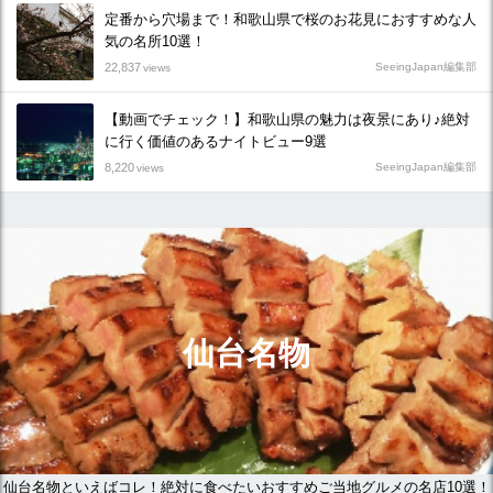
定番から穴場まで！和歌山県で桜のお花見におすすめな人
気の名所10選！
22,837
SeeingJapan編集部
views
【動画でチェック！】和歌山県の魅力は夜景にあり♪絶対
に行く価値のあるナイトビュー9選
8,220
SeeingJapan編集部
views
仙台名物
仙台名物といえばコレ！絶対に食べたいおすすめご当地グルメの名店10選！