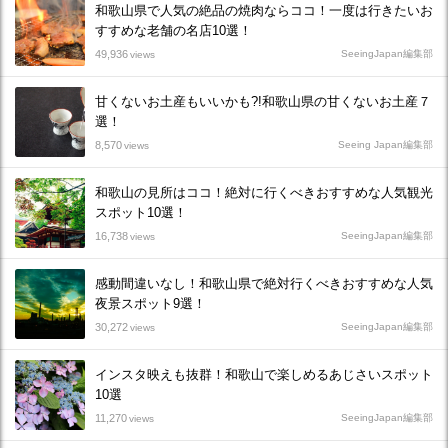
和歌山県で人気の絶品の焼肉ならココ！一度は行きたいお
すすめな老舗の名店10選！
49,936
SeeingJapan編集部
views
甘くないお土産もいいかも?!和歌山県の甘くないお土産７
選！
8,570
Seeing Japan編集部
views
和歌山の見所はココ！絶対に行くべきおすすめな人気観光
スポット10選！
16,738
SeeingJapan編集部
views
感動間違いなし！和歌山県で絶対行くべきおすすめな人気
夜景スポット9選！
30,272
SeeingJapan編集部
views
インスタ映えも抜群！和歌山で楽しめるあじさいスポット
10選
11,270
SeeingJapan編集部
views