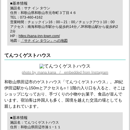
■基本情報
施設名：サナ イン タウン
住所：和歌山県和歌山市元寺町３丁目４６
TEL：073-460-4162
営業時間：チェックイン16：00～21：00／チェックアウト10：00
アクセス：南海和歌山市駅から徒歩約14分／JR和歌山駅から徒歩約2
2分
HP：
https://sana-inn-town.com/
地図：
「サナ イン タウン」への地図
てんつくゲストハウス
photo by mana.kana / embedded from Instagram
和歌山県田辺市のゲストハウス「てんつくゲストハウス」。JR紀
伊田辺駅から150mとアクセスも○！1階の入り口を入ると、そこは
ショップになっており、手づくりの小物やお菓子、食品が並んで
います。宿泊客は外国人も多く、国境を越えた交流の場としても
親しまれています。
■基本情報
施設名：てんつくゲストハウス
住所：和歌山県田辺市湊１−１１