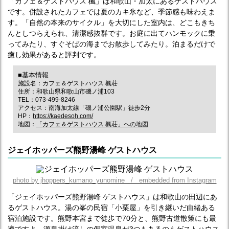
「カフェ＆ゲストハウス 楓」は和歌山・加太にあるゲストハウス
です。併設されたカフェでは夏のカキ氷など、季節感も味わえま
す。「自然の本来のサイクル」を大切にした室内は、どこもきち
んとしつらえられ、清潔感抜群です。お庭に出てハンモックに乗
ってみたり、すぐそばの海までお散歩してみたり。泊まるだけで
癒し効果があると評判です。
■基本情報
施設名：カフェ＆ゲストハウス 楓荘
住所：和歌山県和歌山市磯ノ浦103
TEL：073-499-8246
アクセス：南海加太線「磯ノ浦公園駅」徒歩2分
HP：
https://kaedesoh.com/
地図：
「カフェ＆ゲストハウス 楓荘」への地図
ジェイホッパーズ熊野湯峰 ゲストハウス
photo by jhoppers_kumano_yunomine / embedded from Instagram
「ジェイホッパーズ熊野湯峰 ゲストハウス」は和歌山の田辺にあ
るゲストハウス。湯の峯の民宿「小栗屋」を引き継いだ由緒ある
宿泊施設です。熊野本宮まで徒歩で70分と、熊野古道散策にも最