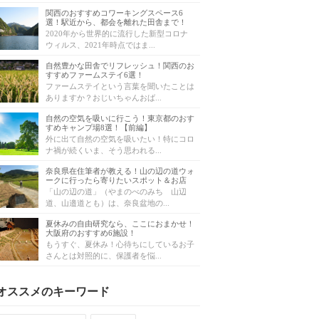
関西のおすすめコワーキングスペース6
選！駅近から、都会を離れた田舎まで！
2020年から世界的に流行した新型コロナ
ウィルス、2021年時点ではま...
自然豊かな田舎でリフレッシュ！関西のお
すすめファームステイ6選！
ファームステイという言葉を聞いたことは
ありますか？おじいちゃんおば...
自然の空気を吸いに行こう！東京都のおす
すめキャンプ場8選！【前編】
外に出て自然の空気を吸いたい！特にコロ
ナ禍が続くいま、そう思われる...
奈良県在住筆者が教える！山の辺の道ウォ
ークに行ったら寄りたいスポット＆お店
「山の辺の道」（やまのべのみち 山辺
道、山邉道とも）は、奈良盆地の...
夏休みの自由研究なら、ここにおまかせ！
大阪府のおすすめ6施設！
もうすぐ、夏休み！心待ちにしているお子
さんとは対照的に、保護者を悩...
オススメのキーワード