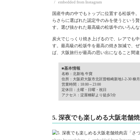
/ embedded from Instagram
国産牛肉の中でもトップに位置する松坂牛。
らさらに選ばれた認定牛のみを使うという贅
す。選び抜かれた最高級の松坂牛のいろんな
炭火でじっくり焼き上げるので、レアでも中
す。最高級の松坂牛を最高の焼き加減で、ぜ
ば、大阪旅行が最高の思い出になること間違
■基本情報
名称：北新地 牛寶
住所：大阪府大阪市北区曽根崎新地1-2-30 柳月
営業時間：18:00～23:00
定休日：土曜・日曜・祝日
アクセス：淀屋橋駅より徒歩5分
5. 深夜でも楽しめる大阪老舗
photo by vuelohara / embedded from Instagram