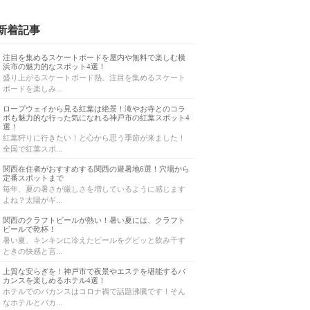
新着記事
注目を集めるスケートボードを屋内や無料で楽しむ横
浜市の魅力的なスポット4選！
盛り上がるスケートボード熱。注目を集めるスケート
ボードを楽しみ...
ロープウェイから見る紅葉は絶景！滝やお寺とのコラ
ボも魅力的な行った気になれる神戸市の紅葉スポット4
選！
紅葉狩りに行きたい！と心から思う季節が来ました！
全国で紅葉スポ...
関西在住者がおすすめする関西の避暑地6選！穴場から
定番スポットまで
毎年、夏の暑さが厳しさを増しているように感じます
よね？太陽がギ...
関西のクラフトビールが熱い！暑い夏には、クラフト
ビールで乾杯！
暑い夏、キンキンに冷えたビールをグビッと飲み干す
ときの快感と言...
上質な安らぎを！神戸市で夜景やエステを堪能するバ
カンスを楽しめるホテル4選！
ホテルでのバカンスはコロナ禍で話題沸騰です！そん
なホテルとバカ...