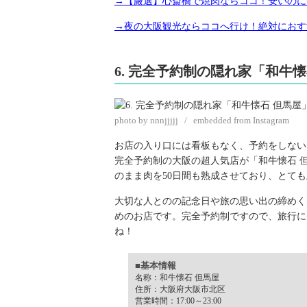
→【厳選】心斎橋で焼肉ならココ！安いのに
→夜の大阪観光ならココへ行け！絶対におす
6. 完全予約制の隠れ家「和牛懐
photo by nnnjjjjj / embedded from Instagram
お店の入り口には看板もなく、予約をしない
完全予約制の大阪の超人気店が「和牛懐石 
のまま肉を50日間も熟成させており、とて
大切な人とのの記念日や旅の思い出の締めく
めのお店です。完全予約制ですので、旅行に
ね！
■基本情報
名称：和牛懐石 但馬屋
住所：大阪府大阪市北区
営業時間：17:00～23:00