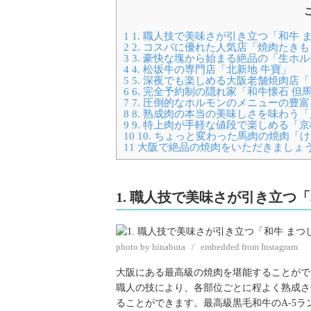
1
1. 職人技で美味さが引き立つ「和牛 
2
2. コスパに優れた人気店「焼肉たき
3
3. 豪快な塊から始まる絶品の「生ホ
4
4. 松坂牛の専門店「北新地 牛寶」
5
5. 深夜でも楽しめる大阪老舗焼肉店
6
6. 完全予約制の隠れ家「和牛懐石 但
7
7. 圧倒的なホルモンのメニューの豊
8
8. 熟成肉の本当の美味しさを味わう
9
9. 特上肉が手軽な値段で楽しめる「
10
10. ちょっと変わった馬肉の焼肉「
11
大阪で絶品の焼肉をいただきましょ
1. 職人技で美味さが引き立つ
photo by hinabuta / embedded from Instagram
大阪にある最高級の焼肉を堪能することがで
職人の技により、各部位ごとに程よく熟成さ
ることができます。最高級黒毛和牛のA-5