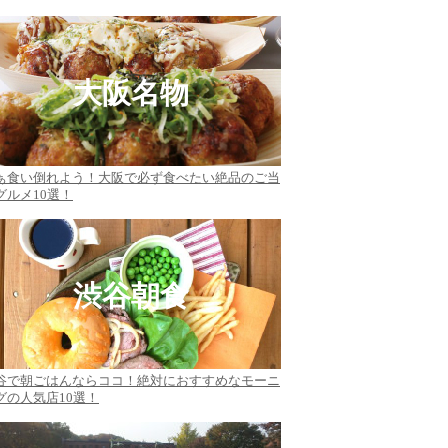
大阪名物
ぁ食い倒れよう！大阪で必ず食べたい絶品のご当
グルメ10選！
渋谷朝食
谷で朝ごはんならココ！絶対におすすめなモーニ
グの人気店10選！