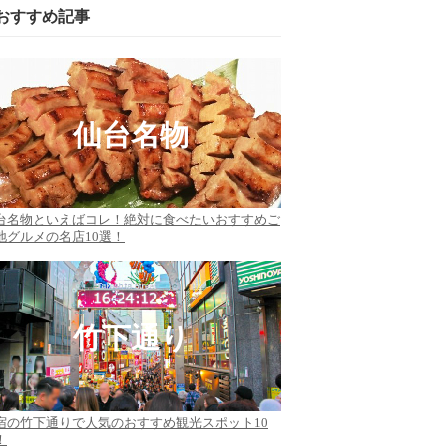
おすすめ記事
仙台名物
台名物といえばコレ！絶対に食べたいおすすめご
地グルメの名店10選！
竹下通り
宿の竹下通りで人気のおすすめ観光スポット10
！