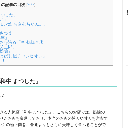
この記事の目次
[
hide
]
まつした」
もと」
ルモン処 おさむちゃん。」
「さつま」
馬屋」
富さを誇る「空 鶴橋本店」
「又三郎」
京松蘭」
けとばし屋チャンピオン」
う！
「和牛 まつした」
きる人気店「和牛 まつした」。こちらのお店では、熟練の
せたお肉を厳選しており、本当のお肉の旨みや甘みを満喫す
ランクの極上肉を、普通よりもさらに美味しく食べることがで