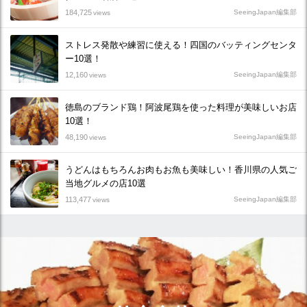
184,725
SeeingJapan編集部
views
ストレス発散や練習に使える！四国のバッティングセンタ
ー10選！
12,160
SeeingJapan編集部
views
徳島のブランド鶏！阿波尾鶏を使った料理が美味しいお店
10選！
48,190
SeeingJapan編集部
views
うどんはもちろんお肉もお魚も美味しい！香川県の人気ご
当地グルメの店10選
113,477
SeeingJapan編集部
views