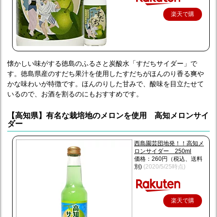
楽天で購
入
懐かしい味がする徳島のふるさと炭酸水「すだちサイダー」で
す。徳島県産のすだち果汁を使用したすだちがほんのり香る爽や
かな味わいが特徴です。ほんのりした甘みで、酸味を目立たせて
いるので、お酒を割るのにもおすすめです。
【高知県】有名な栽培地のメロンを使用 高知メロンサイ
ダー
西島園芸団地発！！高知メ
ロンサイダー 250ml
価格：260円（税込、送料
別)
(2020/5/25時点)
楽天で購
入