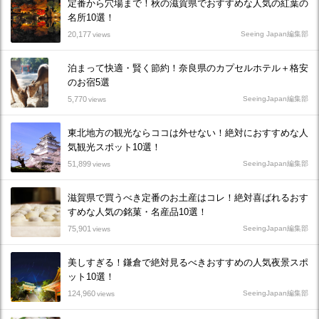
定番から穴場まで！秋の滋賀県でおすすめな人気の紅葉の
名所10選！
20,177
Seeing Japan編集部
views
泊まって快適・賢く節約！奈良県のカプセルホテル＋格安
のお宿5選
5,770
SeeingJapan編集部
views
東北地方の観光ならココは外せない！絶対におすすめな人
気観光スポット10選！
51,899
SeeingJapan編集部
views
滋賀県で買うべき定番のお土産はコレ！絶対喜ばれるおす
すめな人気の銘菓・名産品10選！
75,901
SeeingJapan編集部
views
美しすぎる！鎌倉で絶対見るべきおすすめの人気夜景スポ
ット10選！
124,960
SeeingJapan編集部
views