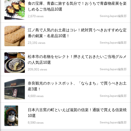
食の宝庫、青森に旅する気分で！おうちで青森物産展を楽
しめるご当地品10選
2,670
SeeingJapan編集部
views
江ノ島で人気のお土産はコレ！絶対買うべきおすすめな定
番の銘菓・名産品10選！
23,191
SeeingJapan編集部
views
松本市の名物をセレクト！押さえておきたいご当地グルメ
の人気店10選
209,001
SeeingJapan編集部
views
奈良観光のホットスポット、「ならまち」で買うべきお土
産3選！
4,600
SeeingJapan編集部
views
日本六古窯の町といえば滋賀の信楽！通販で買える信楽焼
10選
8,590
SeeingJapan編集部
views