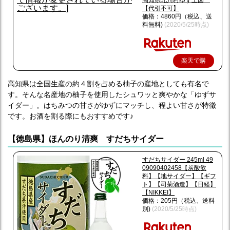
高知県北川村ゆず王国
【代引不可】
価格：4860円（税込、送
料無料)
(2020/5/25時点)
楽天で購
入
高知県は全国生産の約４割を占める柚子の産地としても有名で
す。そんな名産地の柚子を使用したシュワッと爽やかな「ゆずサ
イダー」。はちみつの甘さがゆずにマッチし、程よい甘さが特徴
です。お酒を割る際にもおすすめです♪
【徳島県】ほんのり清爽 すだちサイダー
すだちサイダー 245ml 49
09090402458【炭酸飲
料】【地サイダー】【ギフ
ト】【司菊酒造】【日経】
【NIKKEI】
価格：205円（税込、送料
別)
(2020/5/25時点)