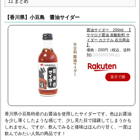
11
まとめ
【香川県】小豆島 醤油サイダー
醤油サイダー 200ml 【
ヤマロク醤油 炭酸飲料 サ
イダー カクテル 谷元商会
】
価格：200円（税込、送料
別)
(2020/5/25時点)
楽天で購
入
香川県小豆島特産のお醤油を使用したサイダーです。色はお醤油
を少し薄くしたような感じで、少し見た目で躊躇してしまうかも
しれません。ですが、飲んでみると後味はほんのり甘く、一度は
飲んでみたい人気の商品です！