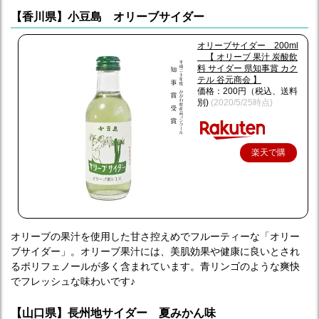
【香川県】小豆島 オリーブサイダー
オリーブサイダー 200ml
【 オリーブ 果汁 炭酸飲
料 サイダー 県知事賞 カク
テル 谷元商会 】
価格：200円（税込、送料
別)
(2020/5/25時点)
楽天で購
入
オリーブの果汁を使用した甘さ控えめでフルーティーな「オリー
ブサイダー」。オリーブ果汁には、美肌効果や健康に良いとされ
るポリフェノールが多く含まれています。青リンゴのような爽快
でフレッシュな味わいです♪
【山口県】長州地サイダー 夏みかん味