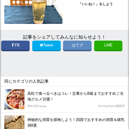
「いいね！」をしよう
記事をシェアしてみんなに知らせよう！
FB
Tweet
はてブ
LINE
同じカテゴリの人気記事
高松で食べるべきはコレ！定番からB級までおすすめご当
地グルメ10選！
304,415
SeeingJapan編集部
views
神秘的な洞窟を探検しよう！四国でおすすめの洞窟＆鍾乳
洞8選