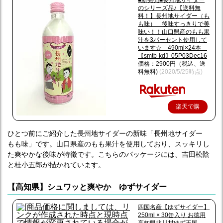
■新発売■長州地サイダー
のシリーズ品♪【送料無
料！】長州地サイダー（も
も味） 後味すっきりで美
味い！！山口県産のもも果
汁を3パーセント使用して
います☆ 490ml×24本
【smtb-kd】05P03Dec16
価格：2900円（税込、送
料無料)
(2020/5/25時点)
楽天で購
入
ひとつ前にご紹介した長州地サイダーの新味「長州地サイダー
もも味」です。山口県産のもも果汁を使用しており、スッキリし
た爽やかな後味が特徴です。こちらのパッケージには、吉田松陰
と桂小五郎が描かれています。
【高知県】シュワッと爽やか ゆずサイダー
四国名産【ゆずサイダー】
250ml × 30缶入り お徳用