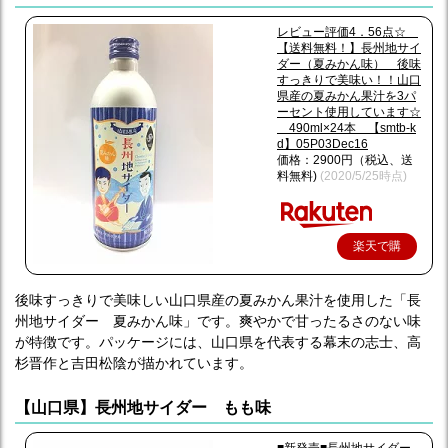
レビュー評価4．56点☆
【送料無料！】長州地サイ
ダー（夏みかん味） 後味
すっきりで美味い！！山口
県産の夏みかん果汁を3パ
ーセント使用しています☆
490ml×24本 【smtb-k
d】05P03Dec16
価格：2900円（税込、送
料無料)
(2020/5/25時点)
楽天で購
入
後味すっきりで美味しい山口県産の夏みかん果汁を使用した「長
州地サイダー 夏みかん味」です。爽やかで甘ったるさのない味
が特徴です。パッケージには、山口県を代表する幕末の志士、高
杉晋作と吉田松陰が描かれています。
【山口県】長州地サイダー もも味