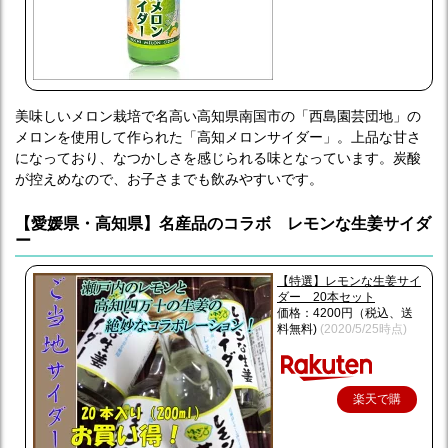
美味しいメロン栽培で名高い高知県南国市の「西島園芸団地」の
メロンを使用して作られた「高知メロンサイダー」。上品な甘さ
になっており、なつかしさを感じられる味となっています。炭酸
が控えめなので、お子さまでも飲みやすいです。
【愛媛県・高知県】名産品のコラボ レモンな生姜サイダ
ー
【特選】レモンな生姜サイ
ダー 20本セット
価格：4200円（税込、送
料無料)
(2020/5/25時点)
楽天で購
入