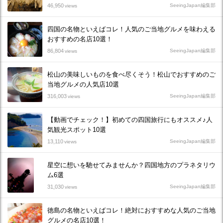
46,950
SeeingJapan編集部
views
四国の名物といえばコレ！人気のご当地グルメを味わえる
おすすめの名店10選！
86,804
SeeingJapan編集部
views
松山の美味しいものを食べ尽くそう！松山でおすすめのご
当地グルメの人気店10選
316,003
SeeingJapan編集部
views
【動画でチェック！】初めての四国旅行にもオススメ♪人
気観光スポット10選
13,110
SeeingJapan編集部
views
星空に想いを馳せてみませんか？四国地方のプラネタリウ
ム6選
31,030
SeeingJapan編集部
views
徳島の名物といえばコレ！絶対におすすめな人気のご当地
グルメの名店10選！