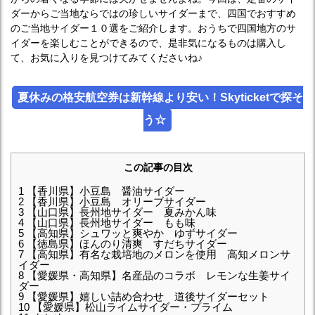
ダーからご当地ならではの珍しいサイダーまで、四国でおすすめ
のご当地サイダー１０選をご紹介します。おうちで四国地方のサ
イダーを楽しむことができるので、是非気になるものは購入し
て、お気に入りを見つけてみてくださいね♪
夏休みの格安航空券は新幹線より安い！Skyticketで探そ
う☆
この記事の目次
1
【香川県】小豆島 醤油サイダー
2
【香川県】小豆島 オリーブサイダー
3
【山口県】長州地サイダー 夏みかん味
4
【山口県】長州地サイダー もも味
5
【高知県】シュワッと爽やか ゆずサイダー
6
【徳島県】ほんのり清爽 すだちサイダー
7
【高知県】有名な栽培地のメロンを使用 高知メロンサ
イダー
8
【愛媛県・高知県】名産品のコラボ レモンな生姜サイ
ダー
9
【愛媛県】嬉しい詰め合わせ 道後サイダーセット
10
【愛媛県】松山ライムサイダー・プライム