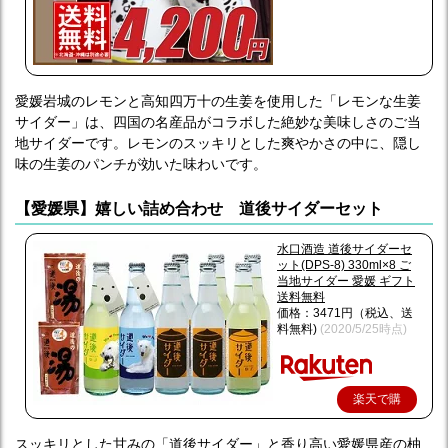
愛媛岩城のレモンと高知四万十の生姜を使用した「レモンな生姜
サイダー」は、四国の名産品がコラボした絶妙な美味しさのご当
地サイダーです。レモンのスッキリとした爽やかさの中に、隠し
味の生姜のパンチが効いた味わいです。
【愛媛県】嬉しい詰め合わせ 道後サイダーセット
水口酒造 道後サイダーセ
ット(DPS-8) 330ml×8 ご
当地サイダー 愛媛 ギフト
送料無料
価格：3471円（税込、送
料無料)
(2020/5/25時点)
楽天で購
入
スッキリとした甘みの「道後サイダー」と香り高い愛媛県産の柚