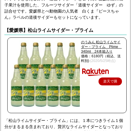
子果汁を使用した、フルーツサイダー「道後サイダー ゆず」の
詰合せです。愛媛県とべ動物園の人気者 白くま『ピースちゃ
ん』ラベルの道後サイダーもセットになっています。
【愛媛県】松山ライムサイダー・プライム
のうみん 松山ライムサイ
ダー・プライム Plime
340ml 24本箱入り
価格：6180円（税込、送
料別)
(2020/5/25時点)
楽天で購
入
「松山ライムサイダー・プライム」には、１本につきライム１個
分がまるまる含まれており、贅沢なライムサイダーとなっており