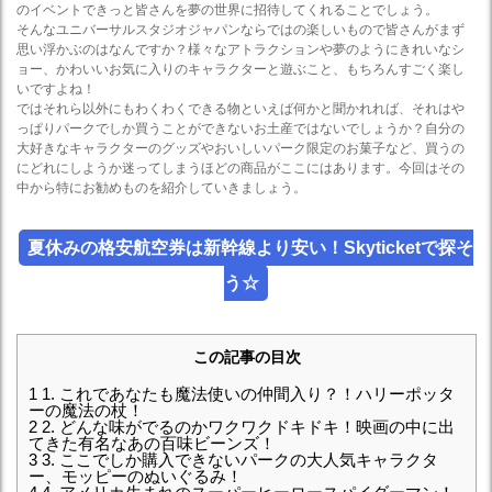
のイベントできっと皆さんを夢の世界に招待してくれることでしょう。
そんなユニバーサルスタジオジャパンならではの楽しいもので皆さんがまず
思い浮かぶのはなんですか？様々なアトラクションや夢のようにきれいなシ
ョー、かわいいお気に入りのキャラクターと遊ぶこと、もちろんすごく楽し
いですよね！
ではそれら以外にもわくわくできる物といえば何かと聞かれれば、それはや
っぱりパークでしか買うことができないお土産ではないでしょうか？自分の
大好きなキャラクターのグッズやおいしいパーク限定のお菓子など、買うの
にどれにしようか迷ってしまうほどの商品がここにはあります。今回はその
中から特にお勧めものを紹介していきましょう。
夏休みの格安航空券は新幹線より安い！Skyticketで探そ
う☆
この記事の目次
1
1. これであなたも魔法使いの仲間入り？！ハリーポッタ
ーの魔法の杖！
2
2. どんな味がでるのかワクワクドキドキ！映画の中に出
てきた有名なあの百味ビーンズ！
3
3. ここでしか購入できないパークの大人気キャラクタ
ー、モッピーのぬいぐるみ！