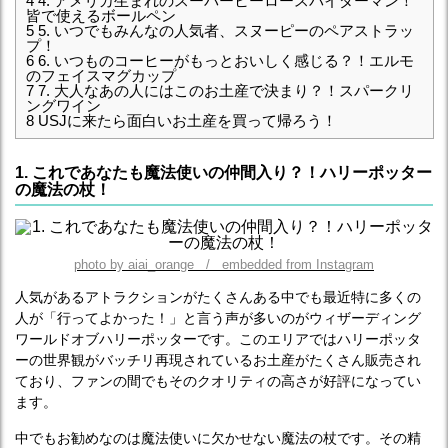
4
4. アメリカ生まれのスーパーヒーロースパイダーマン！
皆で使えるボールペン
5
5. いつでもみんなの人気者、スヌーピーのペアストラッ
プ！
6
6. いつものコーヒーがもっとおいしく感じる？！エルモ
のフェイスマグカップ
7
7. 大人なあの人にはこのお土産で決まり？！スパークリ
ングワイン
8
USJに来たら面白いお土産を買って帰ろう！
1. これであなたも魔法使いの仲間入り？！ハリーポッター
の魔法の杖！
photo by aiai_orange / embedded from Instagram
人気があるアトラクションがたくさんある中でも最近特に多くの
人が「行ってよかった！」と言う声が多いのがウィザーディング
ワールドオブハリーポッターです。このエリアではハリーポッタ
ーの世界観がバッチリ再現されているお土産がたくさん販売され
ており、ファンの間でもそのクオリティの高さが好評になってい
ます。
中でもお勧めなのは魔法使いに欠かせない魔法の杖です。その精