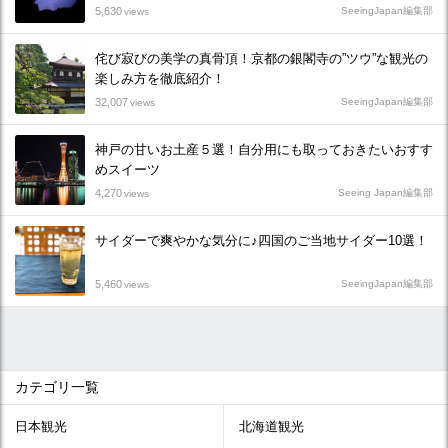
5,630
SeeingJapan編集部
views
侘び寂びの美学の真骨頂！京都の銀閣寺の”ツウ”な観光の
楽しみ方を徹底紹介！
32,007
SeeingJapan編集部
views
神戸の甘いお土産５選！自分用にも取っておきたいおすす
めスイーツ
4,270
Seeing Japan編集部
views
サイダーで爽やかな気分に♪四国のご当地サイダー10選！
5,460
SeeingJapan編集部
views
カテゴリ一覧
日本観光
北海道観光