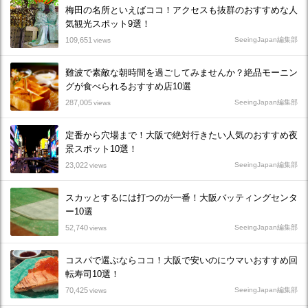
梅田の名所といえばココ！アクセスも抜群のおすすめな人
気観光スポット9選！
109,651
SeeingJapan編集部
views
難波で素敵な朝時間を過ごしてみませんか？絶品モーニン
グが食べられるおすすめ店10選
287,005
SeeingJapan編集部
views
定番から穴場まで！大阪で絶対行きたい人気のおすすめ夜
景スポット10選！
23,022
SeeingJapan編集部
views
スカッとするには打つのが一番！大阪バッティングセンタ
ー10選
52,740
SeeingJapan編集部
views
コスパで選ぶならココ！大阪で安いのにウマいおすすめ回
転寿司10選！
70,425
SeeingJapan編集部
views