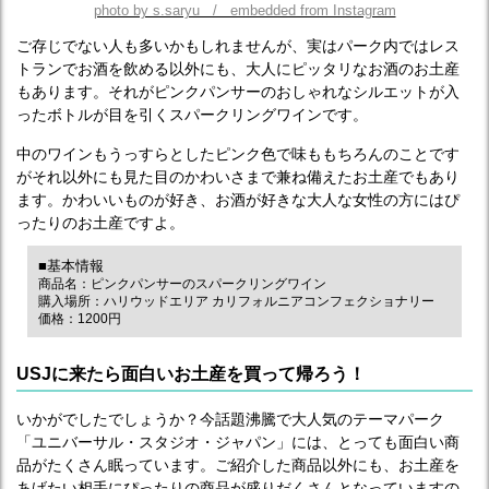
photo by s.saryu / embedded from Instagram
ご存じでない人も多いかもしれませんが、実はパーク内ではレス
トランでお酒を飲める以外にも、大人にピッタリなお酒のお土産
もあります。それがピンクパンサーのおしゃれなシルエットが入
ったボトルが目を引くスパークリングワインです。
中のワインもうっすらとしたピンク色で味ももちろんのことです
がそれ以外にも見た目のかわいさまで兼ね備えたお土産でもあり
ます。かわいいものが好き、お酒が好きな大人な女性の方にはぴ
ったりのお土産ですよ。
■基本情報
商品名：ピンクパンサーのスパークリングワイン
購入場所：ハリウッドエリア カリフォルニアコンフェクショナリー
価格：1200円
USJに来たら面白いお土産を買って帰ろう！
いかがでしたでしょうか？今話題沸騰で大人気のテーマパーク
「ユニバーサル・スタジオ・ジャパン」には、とっても面白い商
品がたくさん眠っています。ご紹介した商品以外にも、お土産を
あげたい相手にぴったりの商品が盛りだくさんとなっていますの