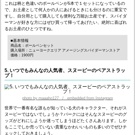
これは柄と色違いのボールペンが5本で１セットになっているの
で、お土産として何人かの人にあげるときにも分けるのに重宝で
すし、自分用として購入しても便利な万能お土産です。スパイダ
ーマンが好きな方にはぜひ買って帰ってあげたい、絶対に喜ばれ
るお土産のひとつですね。
■基本情報
商品名：ボールペンセット
購入場所：ニューヨークエリア アメージングスパイダーマンストア
価格：1900円
5. いつでもみんなの人気者、スヌーピーのペアストラッ
プ！
photo by maaaho127 / embedded from Instagram
世界で一番有名な誰もが知っている犬のキャラクター、それがス
ヌーピーではないでしょうか？パークにはそんなスヌーピーのグ
ッズがどれにしようか迷ってしまうほどたくさんあります。しか
もここでしか売っていない貴重なかわいいものも多いのでぜひチ
ェックしておきましょう。