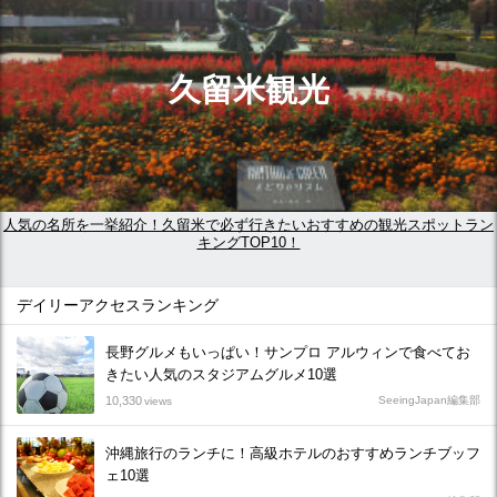
久留米観光
人気の名所を一挙紹介！久留米で必ず行きたいおすすめの観光スポットラン
キングTOP10！
デイリーアクセスランキング
長野グルメもいっぱい！サンプロ アルウィンで食べてお
きたい人気のスタジアムグルメ10選
10,330
SeeingJapan編集部
views
沖縄旅行のランチに！高級ホテルのおすすめランチブッフ
ェ10選