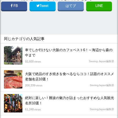
FB
Tweet
はてブ
LINE
同じカテゴリの人気記事
車でしか行けない大阪のカフェベスト6！～海辺から森の
中まで
92,600
Seeing Japan編集部
views
大阪で絶品のすき焼きを食べるならココ！話題のオススメ
老舗名店10選！
200,339
SeeingJapan編集部
views
絶対に楽しい！難波の魅力が詰まったおすすめな人気観光
名所10選！
61,248
SeeingJapan編集部
views