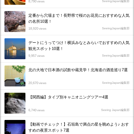
8,790
SeeingJapan編集部
views
定番から穴場まで！長野県で桜のお花見におすすめな人気
の名所10選！
18,920
SeeingJapan編集部
views
デートにうってつけ！横浜みなとみらいでおすすめの人気
観光スポット10選！
9,957
SeeingJapan編集部
views
北の大地で日本酒の試飲や蔵見学！北海道の酒造巡り7選
20,670
SeeingJapan編集部
views
【関西編】タイプ別キャニオニングツアー4選
6,740
Seeing Japan編集部
views
【動画でチェック！】石垣島で満点の星を眺めよう♪ おす
すめの夜景スポット7選