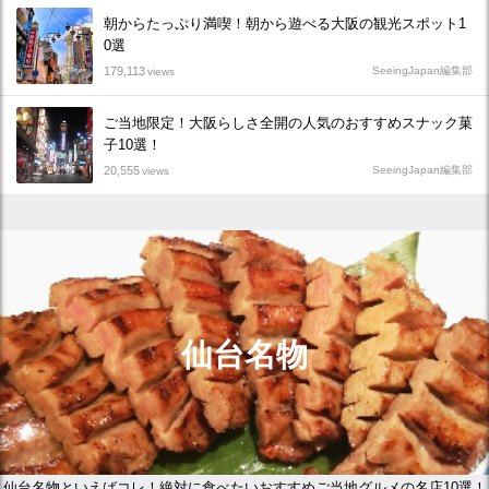
朝からたっぷり満喫！朝から遊べる大阪の観光スポット1
0選
179,113
SeeingJapan編集部
views
ご当地限定！大阪らしさ全開の人気のおすすめスナック菓
子10選！
20,555
SeeingJapan編集部
views
仙台名物
仙台名物といえばコレ！絶対に食べたいおすすめご当地グルメの名店10選！