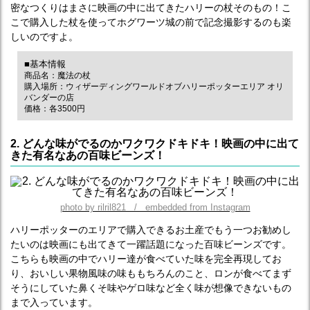
密なつくりはまさに映画の中に出てきたハリーの杖そのもの！こ
こで購入した杖を使ってホグワーツ城の前で記念撮影するのも楽
しいのですよ。
■基本情報
商品名：魔法の杖
購入場所：ウィザーディングワールドオブハリーポッターエリア オリ
バンダーの店
価格：各3500円
2. どんな味がでるのかワクワクドキドキ！映画の中に出て
きた有名なあの百味ビーンズ！
photo by rilril821 / embedded from Instagram
ハリーポッターのエリアで購入できるお土産でもう一つお勧めし
たいのは映画にも出てきて一躍話題になった百味ビーンズです。
こちらも映画の中でハリー達が食べていた味を完全再現してお
り、おいしい果物風味の味ももちろんのこと、ロンが食べてまず
そうにしていた鼻くそ味やゲロ味など全く味が想像できないもの
まで入っています。