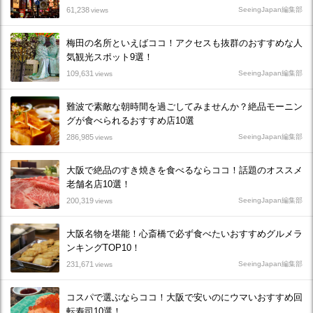
61,238
SeeingJapan編集部
views
梅田の名所といえばココ！アクセスも抜群のおすすめな人
気観光スポット9選！
109,631
SeeingJapan編集部
views
難波で素敵な朝時間を過ごしてみませんか？絶品モーニン
グが食べられるおすすめ店10選
286,985
SeeingJapan編集部
views
大阪で絶品のすき焼きを食べるならココ！話題のオススメ
老舗名店10選！
200,319
SeeingJapan編集部
views
大阪名物を堪能！心斎橋で必ず食べたいおすすめグルメラ
ンキングTOP10！
231,671
SeeingJapan編集部
views
コスパで選ぶならココ！大阪で安いのにウマいおすすめ回
転寿司10選！