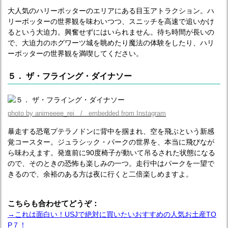
大人気のハリーポッターのエリアにある目玉アトラクション。ハ
リーポッターの世界観を味わいつつ、スニッチを高速で追いかけ
るという大迫力。興奮せずにはいられません。待ち時間が長いの
で、大迫力のホグワーツ城を眺めたり魔法の体験をしたり、ハリ
ーポッターの世界観を満喫してください。
５． ザ・フライング・ダイナソー
photo by animeeee_rei / embedded from Instagram
暴走する恐竜プテラノドンに背中を掴まれ、空を飛ぶという新感
覚コースター。ジュラシック・パークの世界を、本当に飛びなが
ら味わえます。発進前に90度椅子が動いて吊るされた状態になる
ので、そのときの恐怖も楽しみの一つ。走行中はパークを一望で
きるので、余裕のある方は夜に行くと二倍楽しめますよ。
こちらも合わせてどうぞ：
→これは面白い！USJで絶対に買いたいおすすめの人気お土産TO
P７！