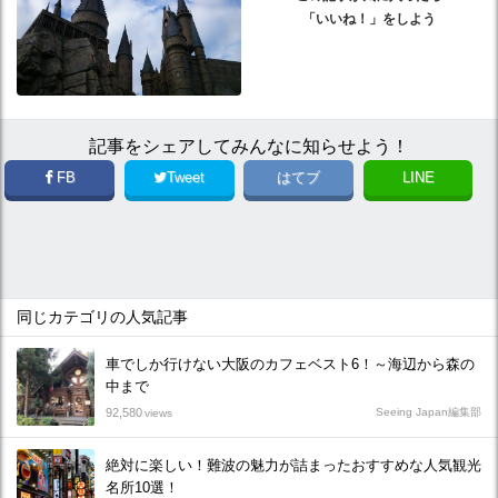
「いいね！」をしよう
記事をシェアしてみんなに知らせよう！
FB
Tweet
はてブ
LINE
同じカテゴリの人気記事
車でしか行けない大阪のカフェベスト6！～海辺から森の
中まで
92,580
Seeing Japan編集部
views
絶対に楽しい！難波の魅力が詰まったおすすめな人気観光
名所10選！