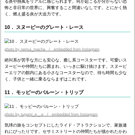
る炎や熱風をリアルに感じられます。何が起こるか分からない恐
怖と非日常の世界に、興奮すること間違いなしです。とにかく熱
く、燃え盛る炎が大迫力です。
10． スヌーピーのグレート・レース
photo by nemui_macha / embedded from Instagram
絶叫系が苦手な方にも安心な、癒し系コースターです。可愛いス
ヌーピーや仲間たちに囲まれ、いっきに駆け抜けます。スヌーピ
ーエリアの館内にある小さなコースターなので、待ち時間も少な
く、子供と一緒に乗るならまずはこれです。
11． モッピーのバルーン・トリップ
photo by tugumi_e._.e / embedded from Instagram
気球の旅をコンセプトにしたライド・アトラクションで、家族連
れにぴったりです。セサミストリートの仲間たちが描かれたかわ