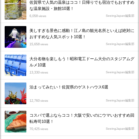
佐賀県で人気の温泉はココ！日帰りでも宿泊でもおすすめ
な温泉施設・旅館10選！
6,058
SeeingJapan編集部
views
美しすぎる景色に感動！江ノ島の観光名所といえば絶対に
おすすめな人気スポット10選！
15,658
SeeingJapan編集部
views
大分名物を楽しもう！昭和電工ドーム大分のスタジアムグ
ルメ10選
13,330
SeeingJapan編集部
views
泊まってみたい！佐賀県のゲストハウス6選
12,760
SeeingJapan編集部
views
コスパで選ぶならココ！大阪で安いのにウマいおすすめ回
転寿司10選！
70,425
SeeingJapan編集部
views