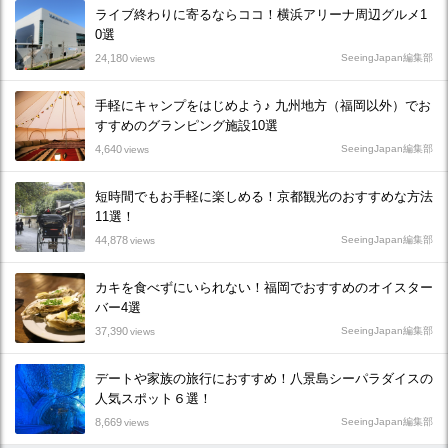
ライブ終わりに寄るならココ！横浜アリーナ周辺グルメ1
0選
24,180
SeeingJapan編集部
views
手軽にキャンプをはじめよう♪ 九州地方（福岡以外）でお
すすめのグランピング施設10選
4,640
SeeingJapan編集部
views
短時間でもお手軽に楽しめる！京都観光のおすすめな方法
11選！
44,878
SeeingJapan編集部
views
カキを食べずにいられない！福岡でおすすめのオイスター
バー4選
37,390
SeeingJapan編集部
views
デートや家族の旅行におすすめ！八景島シーパラダイスの
人気スポット６選！
8,669
SeeingJapan編集部
views