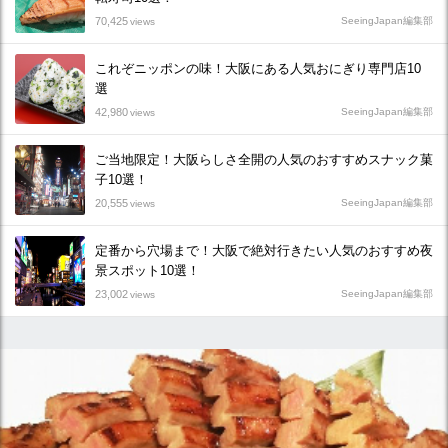
70,425
SeeingJapan編集部
views
これぞニッポンの味！大阪にある人気おにぎり専門店10
選
42,980
SeeingJapan編集部
views
ご当地限定！大阪らしさ全開の人気のおすすめスナック菓
子10選！
20,555
SeeingJapan編集部
views
定番から穴場まで！大阪で絶対行きたい人気のおすすめ夜
景スポット10選！
23,002
SeeingJapan編集部
views