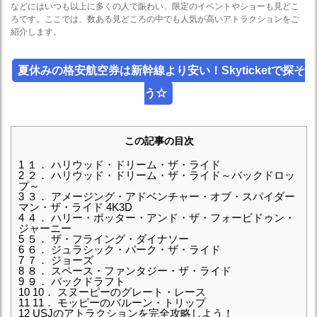
などにはいつも以上に多くの人で賑わい、限定のイベントやショーも見どこ
ろです。ここでは、数ある見どころの中でも人気が高いアトラクションをご
紹介します。
夏休みの格安航空券は新幹線より安い！Skyticketで探そ
う☆
この記事の目次
1
１． ハリウッド・ドリーム・ザ・ライド
2
２． ハリウッド・ドリーム・ザ・ライド～バックドロッ
プ～
3
３． アメージング・アドベンチャー・オブ・スパイダー
マン・ザ・ライド 4K3D
4
４． ハリー・ポッター・アンド・ザ・フォービドゥン・
ジャーニー
5
５． ザ・フライング・ダイナソー
6
６． ジュラシック・パーク・ザ・ライド
7
７． ジョーズ
8
８． スペース・ファンタジー・ザ・ライド
9
９． バックドラフト
10
10． スヌーピーのグレート・レース
11
11． モッピーのバルーン・トリップ
12
USJのアトラクションを完全攻略しよう！