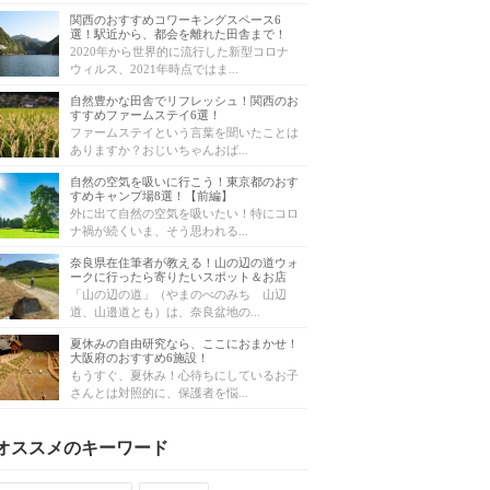
関西のおすすめコワーキングスペース6
選！駅近から、都会を離れた田舎まで！
2020年から世界的に流行した新型コロナ
ウィルス、2021年時点ではま...
自然豊かな田舎でリフレッシュ！関西のお
すすめファームステイ6選！
ファームステイという言葉を聞いたことは
ありますか？おじいちゃんおば...
自然の空気を吸いに行こう！東京都のおす
すめキャンプ場8選！【前編】
外に出て自然の空気を吸いたい！特にコロ
ナ禍が続くいま、そう思われる...
奈良県在住筆者が教える！山の辺の道ウォ
ークに行ったら寄りたいスポット＆お店
「山の辺の道」（やまのべのみち 山辺
道、山邉道とも）は、奈良盆地の...
夏休みの自由研究なら、ここにおまかせ！
大阪府のおすすめ6施設！
もうすぐ、夏休み！心待ちにしているお子
さんとは対照的に、保護者を悩...
オススメのキーワード