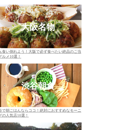
大阪名物
ぁ食い倒れよう！大阪で必ず食べたい絶品のご当
グルメ10選！
渋谷朝食
谷で朝ごはんならココ！絶対におすすめなモーニ
グの人気店10選！