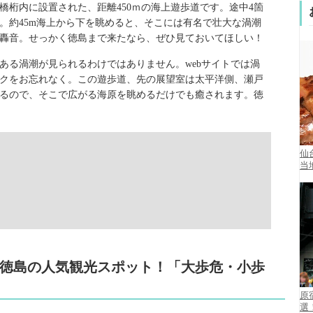
橋桁内に設置された、距離450ｍの海上遊歩道です。途中4箇
。約45m海上から下を眺めると、そこには有名で壮大な渦潮
轟音。せっかく徳島まで来たなら、ぜひ見ておいてほしい！
ある渦潮が見られるわけではありません。webサイトでは渦
クをお忘れなく。この遊歩道、先の展望室は太平洋側、瀬戸
るので、そこで広がる海原を眺めるだけでも癒されます。徳
仙
当
感！徳島の人気観光スポット！「大歩危・小歩
原
選