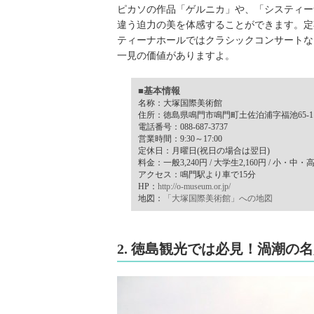
ピカソの作品「ゲルニカ」や、「システィー
違う迫力の美を体感することができます。定
ティーナホールではクラシックコンサートな
一見の価値がありますよ。
■基本情報
名称：大塚国際美術館
住所：徳島県鳴門市鳴門町土佐泊浦字福池65-1
電話番号：088-687-3737
営業時間：9:30～17:00
定休日：月曜日(祝日の場合は翌日)
料金：一般3,240円 / 大学生2,160円 / 小・中・
アクセス：鳴門駅より車で15分
HP：
http://o-museum.or.jp/
地図：
「大塚国際美術館」への地図
2. 徳島観光では必見！渦潮の