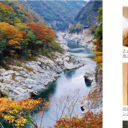
さ
地
渋
ン