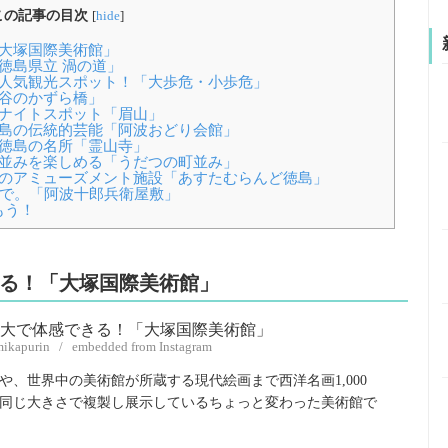
この記事の目次
[
hide
]
「大塚国際美術館」
徳島県立 渦の道」
の人気観光スポット！「大歩危・小歩危」
祖谷のかずら橋」
のナイトスポット「眉山」
徳島の伝統的芸能「阿波おどり会館」
！徳島の名所「霊山寺」
町並みを楽しめる「うだつの町並み」
島のアミューズメント施設「あすたむらんど徳島」
地で。「阿波十郎兵衛屋敷」
もう！
きる！「大塚国際美術館」
mikapurin / embedded from Instagram
、世界中の美術館が所蔵する現代絵画まで西洋名画1,000
同じ大きさで複製し展示しているちょっと変わった美術館で