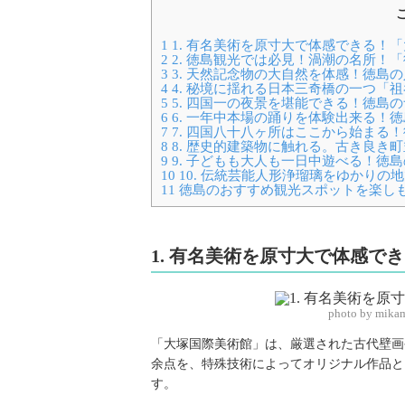
1
1. 有名美術を原寸大で体感できる！
2
2. 徳島観光では必見！渦潮の名所！「
3
3. 天然記念物の大自然を体感！徳島
4
4. 秘境に揺れる日本三奇橋の一つ「
5
5. 四国一の夜景を堪能できる！徳島
6
6. 一年中本場の踊りを体験出来る！
7
7. 四国八十八ヶ所はここから始まる
8
8. 歴史的建築物に触れる。古き良き
9
9. 子どもも大人も一日中遊べる！徳
10
10. 伝統芸能人形浄瑠璃をゆかりの
11
徳島のおすすめ観光スポットを楽し
1. 有名美術を原寸大で体感で
photo by mika
「大塚国際美術館」は、厳選された古代壁画や
余点を、特殊技術によってオリジナル作品と
す。