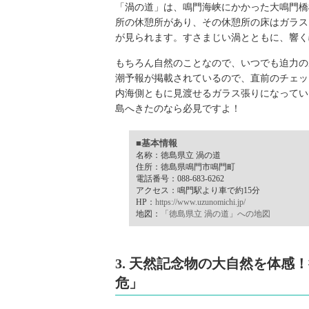
「渦の道」は、鳴門海峡にかかった大鳴門橋
所の休憩所があり、その休憩所の床はガラス
が見られます。すさまじい渦とともに、響く
もちろん自然のことなので、いつでも迫力の
潮予報が掲載されているので、直前のチェッ
内海側ともに見渡せるガラス張りになってい
島へきたのなら必見ですよ！
■基本情報
名称：徳島県立 渦の道
住所：徳島県鳴門市鳴門町
電話番号：088-683-6262
アクセス：鳴門駅より車で約15分
HP：
https://www.uzunomichi.jp/
地図：
「徳島県立 渦の道」への地図
3. 天然記念物の大自然を体
危」