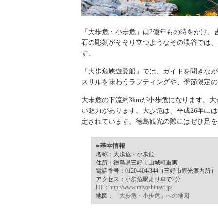
「大歩危・小歩危」は2億年もの時をかけ、
石の彫刻がそそり立つようなその渓谷では、
す。
「大歩危峡遊覧船」では、ガイドを聞きなが
スリルを味わうラフティングや、季節限定の
大歩危の下流約3kmが小歩危になります。
い魅力があります。大歩危は、平成26年に
定されています。徳島観光の際にはぜひ足を
■基本情報
名称：大歩危・小歩危
住所：徳島県三好市山城町重実
電話番号：0120-404-344（三好市観光案内所）
アクセス：小歩危駅より車で2分
HP：
http://www.miyoshinavi.jp/
地図：
「大歩危・小歩危」への地図