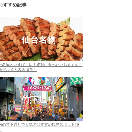
おすすめ記事
仙台名物
台名物といえばコレ！絶対に食べたいおすすめご
地グルメの名店10選！
竹下通り
宿の竹下通りで人気のおすすめ観光スポット10
！