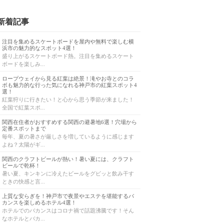
新着記事
注目を集めるスケートボードを屋内や無料で楽しむ横
浜市の魅力的なスポット4選！
盛り上がるスケートボード熱。注目を集めるスケート
ボードを楽しみ...
ロープウェイから見る紅葉は絶景！滝やお寺とのコラ
ボも魅力的な行った気になれる神戸市の紅葉スポット4
選！
紅葉狩りに行きたい！と心から思う季節が来ました！
全国で紅葉スポ...
関西在住者がおすすめする関西の避暑地6選！穴場から
定番スポットまで
毎年、夏の暑さが厳しさを増しているように感じます
よね？太陽がギ...
関西のクラフトビールが熱い！暑い夏には、クラフト
ビールで乾杯！
暑い夏、キンキンに冷えたビールをグビッと飲み干す
ときの快感と言...
上質な安らぎを！神戸市で夜景やエステを堪能するバ
カンスを楽しめるホテル4選！
ホテルでのバカンスはコロナ禍で話題沸騰です！そん
なホテルとバカ...