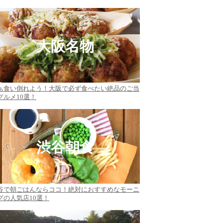
大阪名物
ぁ食い倒れよう！大阪で必ず食べたい絶品のご当
グルメ10選！
渋谷朝食
谷で朝ごはんならココ！絶対におすすめなモーニ
グの人気店10選！