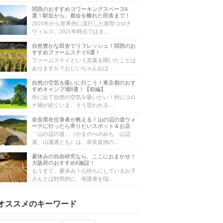
関西のおすすめコワーキングスペース6
選！駅近から、都会を離れた田舎まで！
2020年から世界的に流行した新型コロナ
ウィルス、2021年時点ではま...
自然豊かな田舎でリフレッシュ！関西のお
すすめファームステイ6選！
ファームステイという言葉を聞いたことは
ありますか？おじいちゃんおば...
自然の空気を吸いに行こう！東京都のおす
すめキャンプ場8選！【前編】
外に出て自然の空気を吸いたい！特にコロ
ナ禍が続くいま、そう思われる...
奈良県在住筆者が教える！山の辺の道ウォ
ークに行ったら寄りたいスポット＆お店
「山の辺の道」（やまのべのみち 山辺
道、山邉道とも）は、奈良盆地の...
夏休みの自由研究なら、ここにおまかせ！
大阪府のおすすめ6施設！
もうすぐ、夏休み！心待ちにしているお子
さんとは対照的に、保護者を悩...
オススメのキーワード