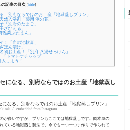
この記事の目次
[
hide
]
なる、別府ならではのお土産「地獄蒸しプリン」
る天然入浴剤「薬用 湯の花」
菓子「別府のたまご」
菓子ざびえる」
府温泉ぶたまん」
ゴイ！「血の池軟膏」
「ざぼん漬け」
の名物お土産！「別府 八湯せっけん」
プ！「トマトケチャップ」
購入しよう！
がクセになる、別府ならではのお土産「地獄蒸し
sakisak / embedded from Instagram
のが多いですが、プリンもここでは地獄蒸しです。岡本屋の
がれている地獄蒸し製法で、今でも一つ一つ手作りで作られて