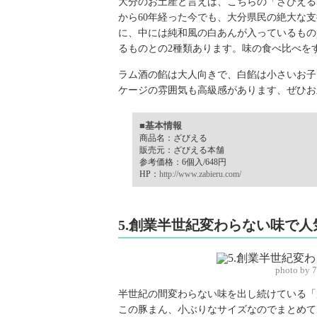
大分のお土産と言えば、こちらの「ざびえる
から60年経った今でも、大分県民の絶大な
に、中には純和風の白あんが入っているもの
るものとの2種類あります。味の食べ比べを
ラム酒の餡は大人向きで、白餡は小さいお子
ケージの雰囲気も高級感があります、ぜひお
■基本情報
商品名：ざびえる
販売元：ざびえる本舗
参考価格：6個入/648円
HP：
http://www.zabieru.com/
5.創業半世紀変わらない味で
photo by 
半世紀の間変わらない味を出し続けている「
この豚まん、小ぶりなサイズなのでまとめて