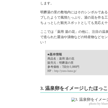
します。
明礬湯の里の敷地内にはそのシンボルである
プしたようで風情たっぷり。湯の花を作る工
ちょっとした観光スポットとしても見応え十
ここでは「薬用 湯の花」の他に、注目の温
で造られた醤油や漬物などの特産物などセン
い！
■基本情報
商品名：薬用 湯の花
販売元：明礬湯の里
参考価格：7回分/1,080円
HP：
http://yuno-hana.jp/
3. 温泉卵をイメージしたほっ
photo by blu