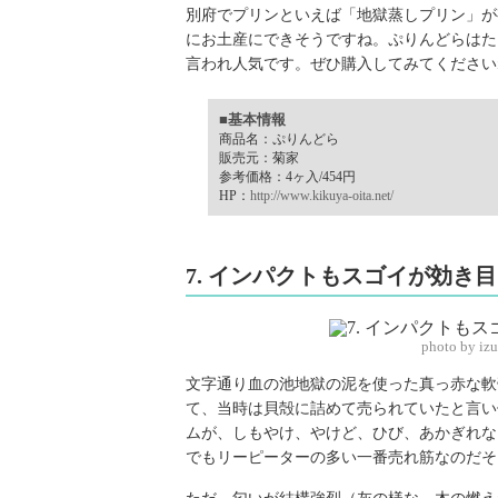
別府でプリンといえば「地獄蒸しプリン」が
にお土産にできそうですね。ぷりんどらはた
言われ人気です。ぜひ購入してみてください
■基本情報
商品名：ぷりんどら
販売元：菊家
参考価格：4ヶ入/454円
HP：
http://www.kikuya-oita.net/
7. インパクトもスゴイが効き
photo by iz
文字通り血の池地獄の泥を使った真っ赤な軟
て、当時は貝殻に詰めて売られていたと言い
ムが、しもやけ、やけど、ひび、あかぎれな
でもリーピーターの多い一番売れ筋なのだそ