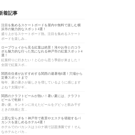
新着記事
注目を集めるスケートボードを屋内や無料で楽しむ横
浜市の魅力的なスポット4選！
盛り上がるスケートボード熱。注目を集めるスケート
ボードを楽しみ...
ロープウェイから見る紅葉は絶景！滝やお寺とのコラ
ボも魅力的な行った気になれる神戸市の紅葉スポット4
選！
紅葉狩りに行きたい！と心から思う季節が来ました！
全国で紅葉スポ...
関西在住者がおすすめする関西の避暑地6選！穴場から
定番スポットまで
毎年、夏の暑さが厳しさを増しているように感じます
よね？太陽がギ...
関西のクラフトビールが熱い！暑い夏には、クラフト
ビールで乾杯！
暑い夏、キンキンに冷えたビールをグビッと飲み干す
ときの快感と言...
上質な安らぎを！神戸市で夜景やエステを堪能するバ
カンスを楽しめるホテル4選！
ホテルでのバカンスはコロナ禍で話題沸騰です！そん
なホテルとバカ...