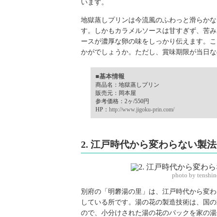
います。
地獄蒸しプリンは今流風のふわっと滑らかな
す。しかもカラメルソースは甘すぎず、苦み
ースが濃厚な卵の味をしっかり伝えます。こ
かがでしょうか。ただし、賞味期限が当日な
■基本情報
商品名：地獄蒸しプリン
販売元：岡本屋
参考価格：2ヶ/550円
HP：
http://www.jigoku-prin.com/
2. 江戸時代から変わらない製
photo by tenshi
別府の「明礬湯の里」は、江戸時代から変わ
している所です。湯の花の製造技術は、国の
ので、小分けされた湯の花のパックを家の湯