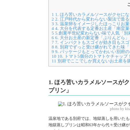
1
1. ほろ苦いカラメルソースがクセに
2
2. 江戸時代から変わらない製法で造
3
3. 温泉卵をイメージしたほっこりお
4
4. 大分を代表する定番お土産「南蛮
5
5.創業半世紀変わらない味で人気「別
6
6. 大分お土産の新定番「ぷりんどら」
7
7. インパクトもスゴイが効き目もス
8
8. 別府でずっと受け継がれてきた味
9
9. パッケージもとってかわいい別府
10
10. トマト5個分のトマトケチャッ
11
別府でここでしか買えないお土産を
1. ほろ苦いカラメルソース
プリン」
photo by ki
温泉地である別府では、地獄蒸しを用いたも
地獄蒸しプリンは昭和63年から代々受け継