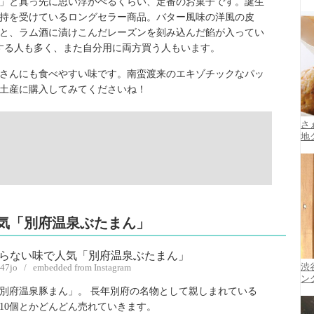
」と真っ先に思い浮かべるくらい、定番のお菓子です。誕生
支持を受けているロングセラー商品。バター風味の洋風の皮
と、ラム酒に漬けこんだレーズンを刻み込んだ餡が入ってい
する人も多く、また自分用に両方買う人もいます。
さんにも食べやすい味です。南蛮渡来のエキゾチックなパッ
土産に購入してみてくださいね！
さ
地
人気「別府温泉ぶたまん」
747jo / embedded from Instagram
渋
ン
別府温泉豚まん」。 長年別府の名物として親しまれている
10個とかどんどん売れていきます。