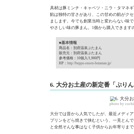
具材は豚ミンチ・キャベツ・ニラ・タマネギ
餡は独特の甘さがあり、この甘めの餡がクセ
まします。今でも創業当時と変わらない味で
やさしい味の豚まん。1個から購入できます
■基本情報
商品名：別府温泉ぶたまん
販売元：別府温泉ぶたまん
参考価格：10個入/1,900円
HP：
http://beppu-onsen-butaman.jp/
6. 大分お土産の新定番「ぷり
photo by coch
大分では昔から人気でしたが、最近メディア
プリンをどら焼きで挟むという、一見とんで
と全然そんな事はなく子供からお年寄りまで