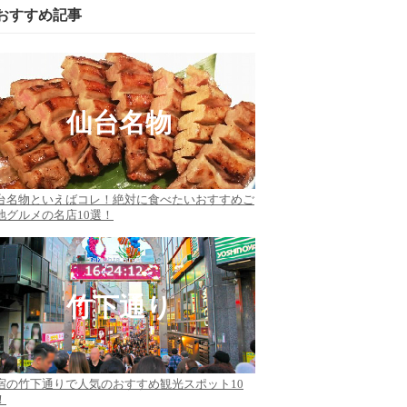
おすすめ記事
仙台名物
台名物といえばコレ！絶対に食べたいおすすめご
地グルメの名店10選！
竹下通り
宿の竹下通りで人気のおすすめ観光スポット10
！