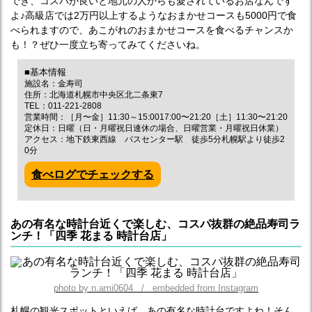
でき、コスパが良いと地元の人からも愛されているお店なんです
よ♪高級店では2万円以上するようなおまかせコースも5000円で食
べられますので、あこがれのおまかせコースを食べるチャンスか
も！？ぜひ一度立ち寄ってみてくださいね。
■基本情報
施設名：金寿司
住所：北海道札幌市中央区北二条東7
TEL：011-221-2808
営業時間：［月〜金］11:30～15:0017:00〜21:20［土］11:30〜21:20
定休日：日曜（日・月曜祝日連休の場合、日曜営業・月曜祝日休業）
アクセス：地下鉄東西線 バスセンター駅 徒歩5分札幌駅より徒歩2
0分
食べログでチェックする
あの有名な時計台近くで楽しむ、コスパ抜群の絶品寿司ラ
ンチ！「四季 花まる 時計台店」
photo by n.ami0604 / embedded from Instagram
札幌の観光スポットといえば、あの有名な時計台ですよね！そん