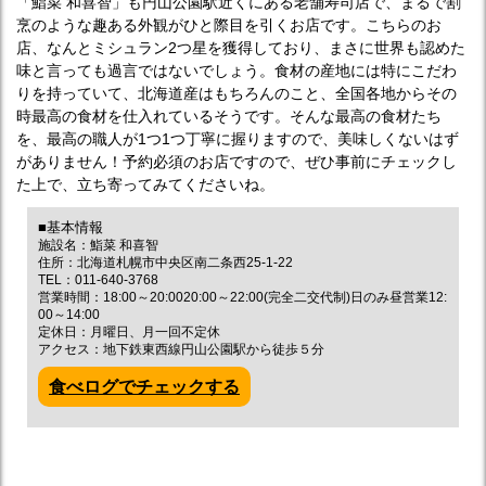
「鮨菜 和喜智」も円山公園駅近くにある老舗寿司店で、まるで割
烹のような趣ある外観がひと際目を引くお店です。こちらのお
店、なんとミシュラン2つ星を獲得しており、まさに世界も認めた
味と言っても過言ではないでしょう。食材の産地には特にこだわ
りを持っていて、北海道産はもちろんのこと、全国各地からその
時最高の食材を仕入れているそうです。そんな最高の食材たち
を、最高の職人が1つ1つ丁寧に握りますので、美味しくないはず
がありません！予約必須のお店ですので、ぜひ事前にチェックし
た上で、立ち寄ってみてくださいね。
■基本情報
施設名：鮨菜 和喜智
住所：北海道札幌市中央区南二条西25-1-22
TEL：011-640-3768
営業時間：18:00～20:0020:00～22:00(完全二交代制)日のみ昼営業12:
00～14:00
定休日：月曜日、月一回不定休
アクセス：地下鉄東西線円山公園駅から徒歩５分
食べログでチェックする