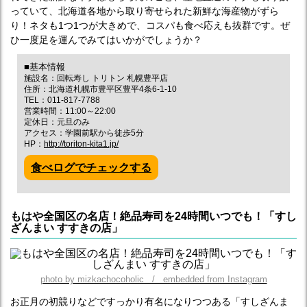
っていて、北海道各地から取り寄せられた新鮮な海産物がずら
り！ネタも1つ1つが大きめで、コスパも食べ応えも抜群です。ぜ
ひ一度足を運んでみてはいかがでしょうか？
■基本情報
施設名：回転寿し トリトン 札幌豊平店
住所：北海道札幌市豊平区豊平4条6-1-10
TEL：011-817-7788
営業時間：11:00～22:00
定休日：元旦のみ
アクセス：学園前駅から徒歩5分
HP：
http://toriton-kita1.jp/
食べログでチェックする
もはや全国区の名店！絶品寿司を24時間いつでも！「すし
ざんまい すすきの店」
photo by mizkachocoholic / embedded from Instagram
お正月の初競りなどですっかり有名になりつつある「すしざんま