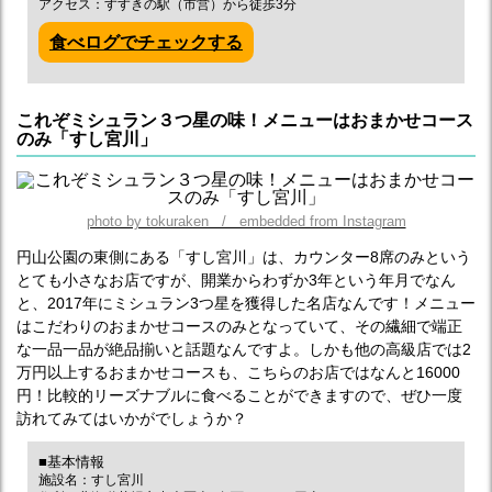
アクセス：すすきの駅（市営）から徒歩3分
食べログでチェックする
これぞミシュラン３つ星の味！メニューはおまかせコース
のみ「すし宮川」
photo by tokuraken / embedded from Instagram
円山公園の東側にある「すし宮川」は、カウンター8席のみという
とても小さなお店ですが、開業からわずか3年という年月でなん
と、2017年にミシュラン3つ星を獲得した名店なんです！メニュー
はこだわりのおまかせコースのみとなっていて、その繊細で端正
な一品一品が絶品揃いと話題なんですよ。しかも他の高級店では2
万円以上するおまかせコースも、こちらのお店ではなんと16000
円！比較的リーズナブルに食べることができますので、ぜひ一度
訪れてみてはいかがでしょうか？
■基本情報
施設名：すし宮川