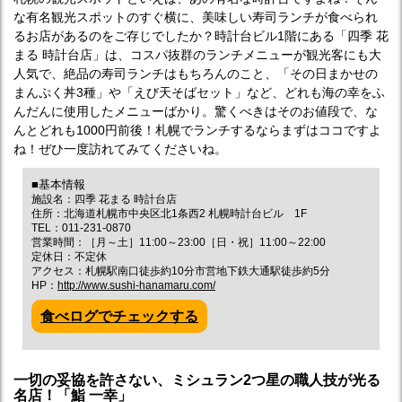
な有名観光スポットのすぐ横に、美味しい寿司ランチが食べられ
るお店があるのをご存じでしたか？時計台ビル1階にある「四季 花
まる 時計台店」は、コスパ抜群のランチメニューが観光客にも大
人気で、絶品の寿司ランチはもちろんのこと、「その日まかせの
まんぷく丼3種」や「えび天そばセット」など、どれも海の幸をふ
んだんに使用したメニューばかり。驚くべきはそのお値段で、な
んとどれも1000円前後！札幌でランチするならまずはココですよ
ね！ぜひ一度訪れてみてくださいね。
■基本情報
施設名：四季 花まる 時計台店
住所：北海道札幌市中央区北1条西2 札幌時計台ビル 1F
TEL：011-231-0870
営業時間：［月～土］11:00～23:00［日・祝］11:00～22:00
定休日：不定休
アクセス：札幌駅南口徒歩約10分市営地下鉄大通駅徒歩約5分
HP：
http://www.sushi-hanamaru.com/
食べログでチェックする
一切の妥協を許さない、ミシュラン2つ星の職人技が光る
名店！「鮨 一幸」