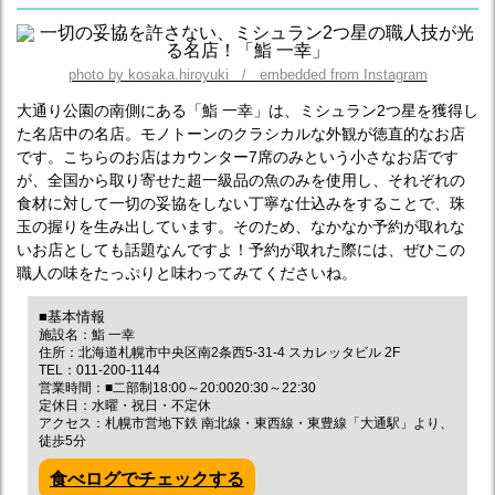
photo by kosaka.hiroyuki / embedded from Instagram
大通り公園の南側にある「鮨 一幸」は、ミシュラン2つ星を獲得し
た名店中の名店。モノトーンのクラシカルな外観が徳直的なお店
です。こちらのお店はカウンター7席のみという小さなお店です
が、全国から取り寄せた超一級品の魚のみを使用し、それぞれの
食材に対して一切の妥協をしない丁寧な仕込みをすることで、珠
玉の握りを生み出しています。そのため、なかなか予約が取れな
いお店としても話題なんですよ！予約が取れた際には、ぜひこの
職人の味をたっぷりと味わってみてくださいね。
■基本情報
施設名：鮨 一幸
住所：北海道札幌市中央区南2条西5-31-4 スカレッタビル 2F
TEL：011-200-1144
営業時間：■二部制18:00～20:0020:30～22:30
定休日：水曜・祝日・不定休
アクセス：札幌市営地下鉄 南北線・東西線・東豊線「大通駅」より、
徒歩5分
食べログでチェックする