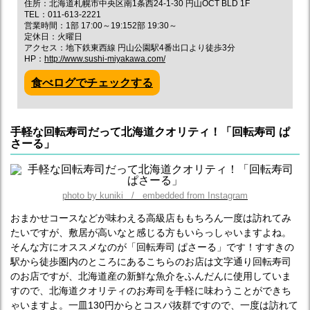
住所：北海道札幌市中央区南1条西24-1-30 円山OCT BLD 1F
TEL：011-613-2221
営業時間：1部 17:00～19:152部 19:30～
定休日：火曜日
アクセス：地下鉄東西線 円山公園駅4番出口より徒歩3分
HP：
http://www.sushi-miyakawa.com/
食べログでチェックする
手軽な回転寿司だって北海道クオリティ！「回転寿司 ぱ
さーる」
photo by kuniki / embedded from Instagram
おまかせコースなどが味わえる高級店ももちろん一度は訪れてみ
たいですが、敷居が高いなと感じる方もいらっしゃいますよね。
そんな方にオススメなのが「回転寿司 ぱさーる」です！すすきの
駅から徒歩圏内のところにあるこちらのお店は文字通り回転寿司
のお店ですが、北海道産の新鮮な魚介をふんだんに使用していま
すので、北海道クオリティのお寿司を手軽に味わうことができち
ゃいますよ。一皿130円からとコスパ抜群ですので、一度は訪れて