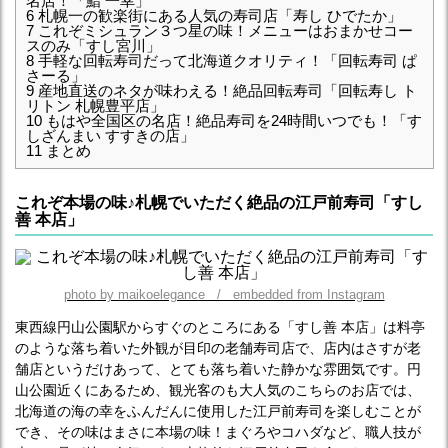
名店！「鮨 一幸」
6
札幌一の歓楽街にある人気の寿司店「寿し ひでたか」
7
これぞミシュラン３つ星の味！メニューはおまかせコー
スのみ「すし宮川」
8
手軽な回転寿司だって北海道クオリティ！「回転寿司 ぱ
さーる」
9
産地直送のネタが味わえる！絶品回転寿司「回転寿し ト
リトン 札幌豊平店」
10
もはや全国区の名店！絶品寿司を24時間いつでも！「す
しざんまい すすきの店」
11
まとめ
これぞ本場の味♪札幌でいただく絶品の江戸前寿司「すし
善 本店」
photo by maikoelegance / embedded from Instagram
東西線円山公園駅からすぐのところにある「すし善 本店」は料亭
のような落ち着いた外観が目印の老舗寿司店で、店内はさすが老
舗店というだけあって、とても落ち着いた静かな雰囲気です。円
山公園近くにあるため、観光客のも大人気のこちらのお店では、
北海道の海の幸をふんだんに使用した江戸前寿司を楽しむことが
でき、その味はまさに本場の味！まぐろやコハダなど、職人技が