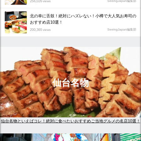
256,026
SeeingJapan編集部
views
北の幸に舌鼓！絶対にハズレない！小樽で大人気お寿司の
おすすめ店10選！
200,365
SeeingJapan編集部
views
仙台名物
仙台名物といえばコレ！絶対に食べたいおすすめご当地グルメの名店10選！