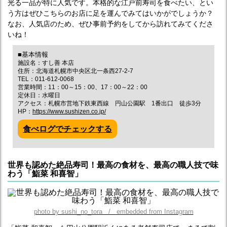
光る一品が特に人気です。本格的な江戸前寿司を食べたい、とい
う方はぜひこちらのお店に足を運んでみてはいかがでしょうか？
なお、人気店のため、ぜひ事前予約をしてから訪れてみてくださ
いね！
■基本情報
施設名：すし善 本店
住所：北海道札幌市中央区北一条西27-2-7
TEL：011-612-0068
営業時間：11：00～15：00、17：00～22：00
定休日：水曜日
アクセス：札幌市営地下鉄東西線 円山公園駅 1番出口 徒歩3分
HP：
https://www.sushizen.co.jp/
食べログでチェックする
世界も認めた絶品寿司！最高の食材を、最高の職人技で味
わう「鮨菜 和喜智」
photo by sushi_no_tora / embedded from Instagram