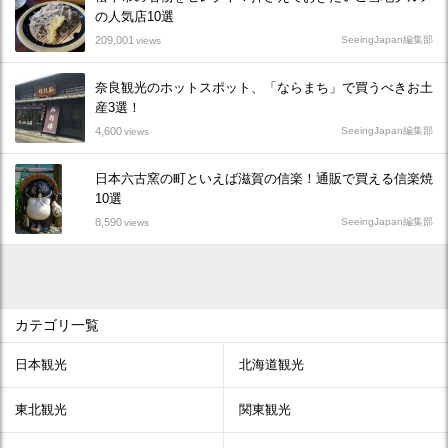
の人気店10選
209,001
SeeingJapan編集部
views
奈良観光のホットスポット、「ならまち」で買うべきお土
産3選！
4,600
SeeingJapan編集部
views
日本六古窯の町といえば滋賀の信楽！通販で買える信楽焼
10選
8,590
SeeingJapan編集部
views
カテゴリ一覧
日本観光
北海道観光
東北観光
関東観光