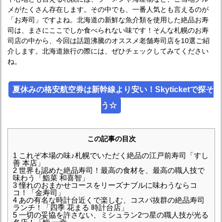
メがたくさん存在します。その中でも、一番人気とも言えるのが
「お寿司」ですよね。北海道の新鮮な魚介類を使用した絶品お寿
司は、まさにここでしか食べられない味です！そんな札幌のお寿
司店の中から、今回は話題沸騰のオススメ老舗寿司店を10選ご紹
介します。北海道旅行の際には、ぜひチェックしてみてください
ね。
夏休みの格安航空券は新幹線より安い！Skyticketで探そ
う☆
この記事の目次
1
これぞ本場の味♪札幌でいただく絶品の江戸前寿司「すし
善 本店」
2
世界も認めた絶品寿司！最高の食材を、最高の職人技で
味わう「鮨菜 和喜智」
3
憧れのおまかせコースをリーズナブルに味わうならコ
コ！「金寿司」
4
あの有名な時計台近くで楽しむ、コスパ抜群の絶品寿司
ランチ！「四季 花まる 時計台店」
5
一切の妥協を許さない、ミシュラン2つ星の職人技が光る