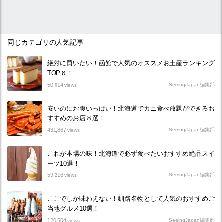
同じカテゴリの人気記事
絶対に買いたい！函館で人気のオススメお土産ランキング
TOP６！
50,014
SeeingJapan編集部
views
安いのにお腹いっぱい！北海道でカニ食べ放題ができるお
すすめのお店８選！
431,867
SeeingJapan編集部
views
これが本場の味！北海道で必ず食べたいおすすめ絶品スイ
ーツ10選！
59,216
SeeingJapan編集部
views
ここでしか味わえない！釧路名物として人気のおすすめご
当地グルメ10選！
120,504
SeeingJapan編集部
views