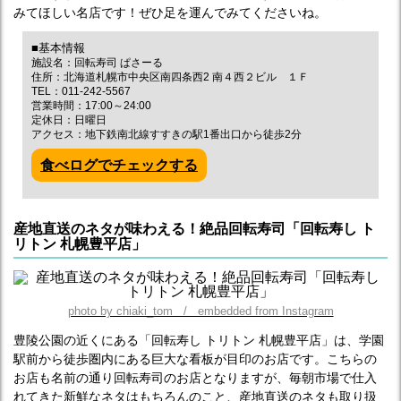
みてほしい名店です！ぜひ足を運んでみてくださいね。
■基本情報
施設名：回転寿司 ぱさーる
住所：北海道札幌市中央区南四条西2 南４西２ビル １Ｆ
TEL：011-242-5567
営業時間：17:00～24:00
定休日：日曜日
アクセス：地下鉄南北線すすきの駅1番出口から徒歩2分
食べログでチェックする
産地直送のネタが味わえる！絶品回転寿司「回転寿し ト
リトン 札幌豊平店」
photo by chiaki_tom / embedded from Instagram
豊陵公園の近くにある「回転寿し トリトン 札幌豊平店」は、学園
駅前から徒歩圏内にある巨大な看板が目印のお店です。こちらの
お店も名前の通り回転寿司のお店となりますが、毎朝市場で仕入
れてきた新鮮なネタはもちろんのこと、産地直送のネタも取り扱