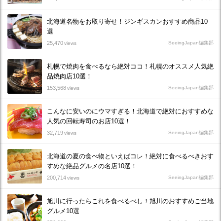
北海道名物をお取り寄せ！ジンギスカンおすすめ商品10
選
25,470
SeeingJapan編集部
views
札幌で焼肉を食べるなら絶対ココ！札幌のオススメ人気絶
品焼肉店10選！
153,568
SeeingJapan編集部
views
こんなに安いのにウマすぎる！北海道で絶対におすすめな
人気の回転寿司のお店10選！
32,719
SeeingJapan編集部
views
北海道の夏の食べ物といえばコレ！絶対に食べるべきおす
すめな絶品グルメの名店10選！
200,714
SeeingJapan編集部
views
旭川に行ったらこれを食べるべし！旭川のおすすめご当地
グルメ10選