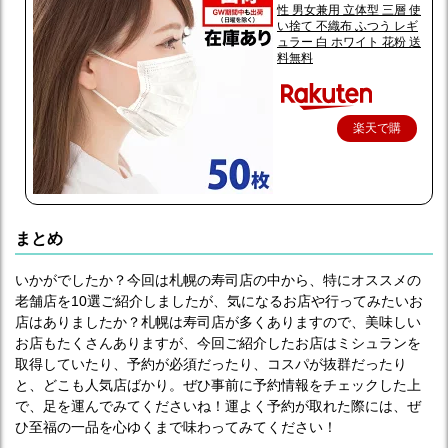
性 男女兼用 立体型 三層 使
い捨て 不織布 ふつう レギ
ュラー 白 ホワイト 花粉 送
料無料
楽天で購
入
まとめ
いかがでしたか？今回は札幌の寿司店の中から、特にオススメの
老舗店を10選ご紹介しましたが、気になるお店や行ってみたいお
店はありましたか？札幌は寿司店が多くありますので、美味しい
お店もたくさんありますが、今回ご紹介したお店はミシュランを
取得していたり、予約が必須だったり、コスパが抜群だったり
と、どこも人気店ばかり。ぜひ事前に予約情報をチェックした上
で、足を運んでみてくださいね！運よく予約が取れた際には、ぜ
ひ至福の一品を心ゆくまで味わってみてください！