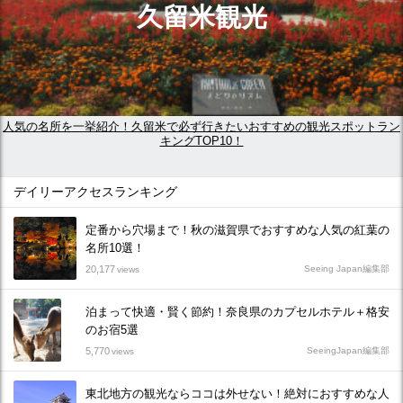
久留米観光
人気の名所を一挙紹介！久留米で必ず行きたいおすすめの観光スポットラン
キングTOP10！
デイリーアクセスランキング
定番から穴場まで！秋の滋賀県でおすすめな人気の紅葉の
名所10選！
20,177
Seeing Japan編集部
views
泊まって快適・賢く節約！奈良県のカプセルホテル＋格安
のお宿5選
5,770
SeeingJapan編集部
views
東北地方の観光ならココは外せない！絶対におすすめな人