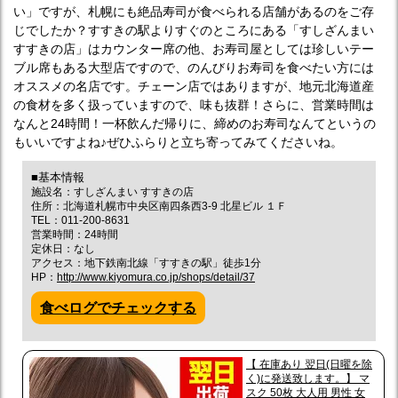
い」ですが、札幌にも絶品寿司が食べられる店舗があるのをご存
じでしたか？すすきの駅よりすぐのところにある「すしざんまい
すすきの店」はカウンター席の他、お寿司屋としては珍しいテー
ブル席もある大型店ですので、のんびりお寿司を食べたい方には
オススメの名店です。チェーン店ではありますが、地元北海道産
の食材を多く扱っていますので、味も抜群！さらに、営業時間は
なんと24時間！一杯飲んだ帰りに、締めのお寿司なんてというの
もいいですよね♪ぜひふらりと立ち寄ってみてくださいね。
■基本情報
施設名：すしざんまい すすきの店
住所：北海道札幌市中央区南四条西3-9 北星ビル １Ｆ
TEL：011-200-8631
営業時間：24時間
定休日：なし
アクセス：地下鉄南北線「すすきの駅」徒歩1分
HP：
http://www.kiyomura.co.jp/shops/detail/37
食べログでチェックする
【 在庫あり 翌日(日曜を除
く)に発送致します。】 マ
スク 50枚 大人用 男性 女