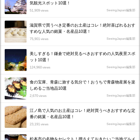
気観光スポット10選！
51,909
SeeingJapan編集部
views
滋賀県で買うべき定番のお土産はコレ！絶対喜ばれるおす
すめな人気の銘菓・名産品10選！
75,901
SeeingJapan編集部
views
美しすぎる！鎌倉で絶対見るべきおすすめの人気夜景スポ
ット10選！
124,960
SeeingJapan編集部
views
食の宝庫、青森に旅する気分で！おうちで青森物産展を楽
しめるご当地品10選
2,670
SeeingJapan編集部
views
江ノ島で人気のお土産はコレ！絶対買うべきおすすめな定
番の銘菓・名産品10選！
23,191
SeeingJapan編集部
views
松本市の名物をセレクト！押さえておきたいご当地グルメ