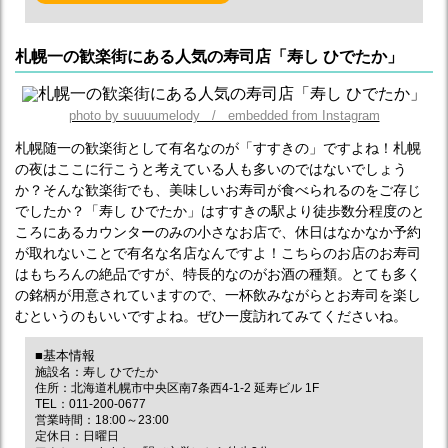
札幌一の歓楽街にある人気の寿司店「寿し ひでたか」
photo by suuuumelody / embedded from Instagram
札幌随一の歓楽街として有名なのが「すすきの」ですよね！札幌
の夜はここに行こうと考えている人も多いのではないでしょう
か？そんな歓楽街でも、美味しいお寿司が食べられるのをご存じ
でしたか？「寿し ひでたか」はすすきの駅より徒歩数分程度のと
ころにあるカウンターのみの小さなお店で、休日はなかなか予約
が取れないことで有名な名店なんですよ！こちらのお店のお寿司
はもちろんの絶品ですが、特長的なのがお酒の種類。とても多く
の銘柄が用意されていますので、一杯飲みながらとお寿司を楽し
むというのもいいですよね。ぜひ一度訪れてみてくださいね。
■基本情報
施設名：寿し ひでたか
住所：北海道札幌市中央区南7条西4-1-2 延寿ビル 1F
TEL：011-200-0677
営業時間：18:00～23:00
定休日：日曜日