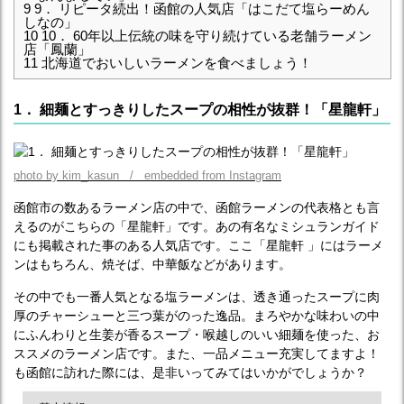
9
9． リピータ続出！函館の人気店「はこだて塩らーめん
しなの」
10
10． 60年以上伝統の味を守り続けている老舗ラーメン
店「鳳蘭」
11
北海道でおいしいラーメンを食べましょう！
1． 細麺とすっきりしたスープの相性が抜群！「星龍軒」
photo by kim_kasun / embedded from Instagram
函館市の数あるラーメン店の中で、函館ラーメンの代表格とも言
えるのがこちらの「星龍軒」です。あの有名なミシュランガイド
にも掲載された事のある人気店です。ここ「星龍軒 」にはラーメ
ンはもちろん、焼そば、中華飯などがあります。
その中でも一番人気となる塩ラーメンは、透き通ったスープに肉
厚のチャーシューと三つ葉がのった逸品。まろやかな味わいの中
にふんわりと生姜が香るスープ・喉越しのいい細麺を使った、お
ススメのラーメン店です。また、一品メニュー充実してますよ！
も函館に訪れた際には、是非いってみてはいかがでしょうか？