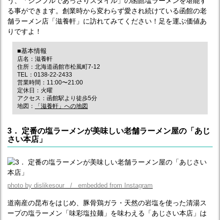
う、「シンプルであっさりスタイル」の函館塩ラーメンを堪能す
る事ができます。創業時から変わらず愛され続けている函館の老
舗ラーメン店「滋養軒」に訪れてみてください！足を運ぶ価値あ
りですよ！
■基本情報
店名：滋養軒
住所：北海道函館市松風町7-12
TEL：0138-22-2433
営業時間：11:00〜21:00
定休日：火曜
アクセス：函館駅より徒歩5分
地図：
「滋養軒」への地図
3． 定番の塩ラーメンが美味しい老舗ラーメン屋の「あじ
さい本店」
photo by dislikesour / embedded from Instagram
道南産の昆布をはじめ、豚骨鶏ガラ・天然の岩塩を使った清湯ス
ープの塩ラーメン「味彩塩拉麺」を味わえる「あじさい本店」は