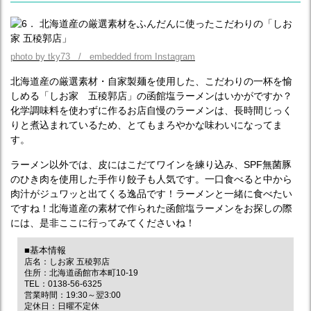
photo by tky73 / embedded from Instagram
北海道産の厳選素材・自家製麺を使用した、こだわりの一杯を愉
しめる「しお家 五稜郭店」の函館塩ラーメンはいかがですか？
化学調味料を使わずに作るお店自慢のラーメンは、長時間じっく
りと煮込まれているため、とてもまろやかな味わいになってま
す。
ラーメン以外では、皮にはこだてワインを練り込み、SPF無菌豚
のひき肉を使用した手作り餃子も人気です。一口食べると中から
肉汁がジュワッと出てくる逸品です！ラーメンと一緒に食べたい
ですね！北海道産の素材で作られた函館塩ラーメンをお探しの際
には、是非ここに行ってみてくださいね！
■基本情報
店名：しお家 五稜郭店
住所：北海道函館市本町10-19
TEL：0138-56-6325
営業時間：19:30～翌3:00
定休日：日曜不定休