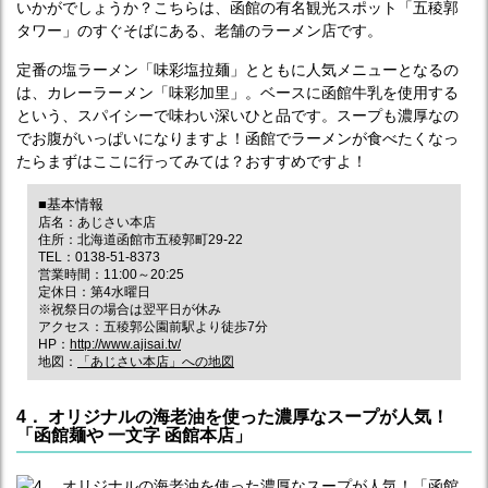
いかがでしょうか？こちらは、函館の有名観光スポット「五稜郭
タワー」のすぐそばにある、老舗のラーメン店です。
定番の塩ラーメン「味彩塩拉麺」とともに人気メニューとなるの
は、カレーラーメン「味彩加里」。ベースに函館牛乳を使用する
という、スパイシーで味わい深いひと品です。スープも濃厚なの
でお腹がいっぱいになりますよ！函館でラーメンが食べたくなっ
たらまずはここに行ってみては？おすすめですよ！
■基本情報
店名：あじさい本店
住所：北海道函館市五稜郭町29-22
TEL：0138-51-8373
営業時間：11:00～20:25
定休日：第4水曜日
※祝祭日の場合は翌平日が休み
アクセス：五稜郭公園前駅より徒歩7分
HP：
http://www.ajisai.tv/
地図：
「あじさい本店」への地図
4． オリジナルの海老油を使った濃厚なスープが人気！
「函館麺や 一文字 函館本店」