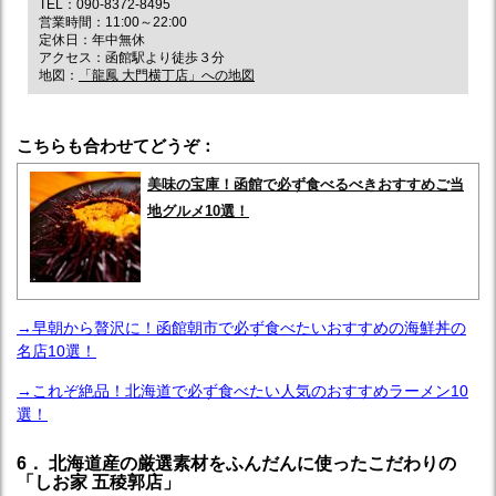
TEL：090-8372-8495
営業時間：11:00～22:00
定休日：年中無休
アクセス：函館駅より徒歩３分
地図：
「龍鳳 大門横丁店」への地図
こちらも合わせてどうぞ：
美味の宝庫！函館で必ず食べるべきおすすめご当
地グルメ10選！
→早朝から贅沢に！函館朝市で必ず食べたいおすすめの海鮮丼の
名店10選！
→これぞ絶品！北海道で必ず食べたい人気のおすすめラーメン10
選！
6． 北海道産の厳選素材をふんだんに使ったこだわりの
「しお家 五稜郭店」