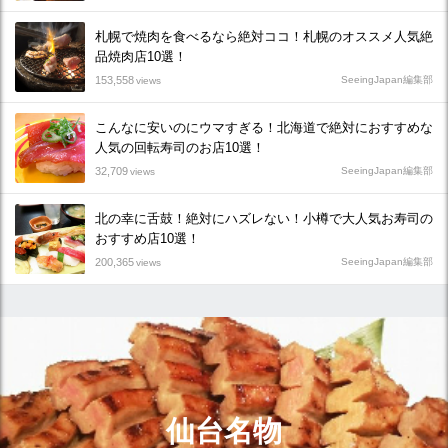
札幌で焼肉を食べるなら絶対ココ！札幌のオススメ人気絶
品焼肉店10選！
153,558
SeeingJapan編集部
views
こんなに安いのにウマすぎる！北海道で絶対におすすめな
人気の回転寿司のお店10選！
32,709
SeeingJapan編集部
views
北の幸に舌鼓！絶対にハズレない！小樽で大人気お寿司の
おすすめ店10選！
200,365
SeeingJapan編集部
views
仙台名物