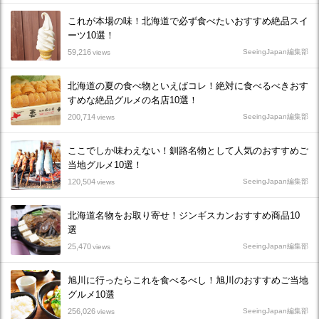
これが本場の味！北海道で必ず食べたいおすすめ絶品スイ
ーツ10選！
59,216
SeeingJapan編集部
views
北海道の夏の食べ物といえばコレ！絶対に食べるべきおす
すめな絶品グルメの名店10選！
200,714
SeeingJapan編集部
views
ここでしか味わえない！釧路名物として人気のおすすめご
当地グルメ10選！
120,504
SeeingJapan編集部
views
北海道名物をお取り寄せ！ジンギスカンおすすめ商品10
選
25,470
SeeingJapan編集部
views
旭川に行ったらこれを食べるべし！旭川のおすすめご当地
グルメ10選
256,026
SeeingJapan編集部
views