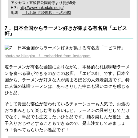
アクセス：五稜郭公園前停より徒歩5分
HP：
http://www.hakodate.ne.jp/
地図：
「しお家 五稜郭店」への地図
7． 日本全国からラーメン好きが集まる有名店「エビス
軒」
photo by hiiragira / embedded from Instagram
塩ラーメンが有名な函館にありながら、本格的な札幌味噌ラーメ
ンを食べる事ができるのがこのお店、「エビス軒」です。日本全
国から、ラーメンが好きな人が集まるほどの人気老舗店です。特
に人気の味噌ラーメンは、あっさりした中にも深いコクを感じる
ひと品。
そして貴重な部位が使われているチャーシューも人気で、お酒の
おつまみとして楽しむ客も多いほど。ラーメンの具材としてだけ
でなく、単品でも注文したいひと品です。麺を楽しんだ後は、玉
子入りおじやとすることもできるので、是非注文してみましょ
う！食べてもらいたい逸品です！