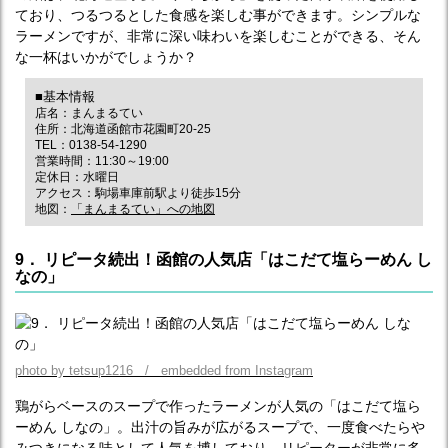
ており、つるつるとした食感を楽しむ事ができます。シンプルな
ラーメンですが、非常に深い味わいを楽しむことができる、そん
な一杯はいかがでしょうか？
■基本情報
店名：まんまるてい
住所：北海道函館市花園町20-25
TEL：0138-54-1290
営業時間：11:30～19:00
定休日：水曜日
アクセス：駒場車庫前駅より徒歩15分
地図：
「まんまるてい」への地図
9． リピータ続出！函館の人気店「はこだて塩らーめん し
なの」
photo by tetsup1216 / embedded from Instagram
鶏がらベースのスープで作ったラーメンが人気の「はこだて塩ら
ーめん しなの」。出汁の旨みが広がるスープで、一度食べたらや