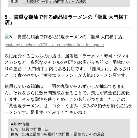
地図：
「函館麺や 一文字 函館本店」への地図
5． 貴重な鶏油で作る絶品塩ラーメンの「龍鳳 大門横丁
店」
photo by machosan0720 / embedded from Instagram
次に紹介するこちらのお店は、居酒屋・ラーメン・寿司・ジンギ
スカンなど、多彩なジャンルの料理のお店が立ち並ぶ、函館ひか
りの屋台 「大門横丁」内にあるお店です。「龍鳳」は、あっさり
として食べやすい「黄金塩ラーメン」が人気のラーメン店です。
使用している鶏油は、一羽の丸鶏からわずかしか抽出できませ
ん。それをさらに数日間熟成させることで、鶏油が黄金色に変化
します。そんな鶏油を使うため、この名前がつきました。この
「黄金塩ラーメン」は、コク・うまみ・深みの3拍子が揃う絶品ラ
ーメンです。是非食べてみてくださいね！
■基本情報
店名：龍鳳 大門横丁店
住所：北海道函館市松風町7 大門横丁 函館 ひかりの屋台