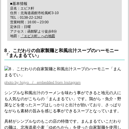
■基本情報
店名：エビス軒
住所：北海道函館市松風町3-10
TEL：0138-22-1262
営業時間：16:00～23:00
定休日：日曜
アクセス：函館駅より徒歩8分
地図：
「エビス軒」への地図
8． こだわりの自家製麺と和風出汁スープのハーモニー
「まんまるてい」
photo by hojyo / embedded from Instagram
シンプルな和風出汁のラーメンを味わう事ができると地元の人に
も人気なのがこちらの「まんまるてい」です。鶏がら・魚介・野
菜などを使ったスープはしっかりと出汁が効いており、さっぱり
ながらも素材の旨みを感じる事ができるスープとなっています。
具材がシンプルなのもこの店の特徴です。まんまるていこだわり
の麺は、北海道産小麦「ゆめちから」を使った自家製麺を使用し