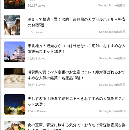
20,177
Seeing Japan編集部
views
泊まって快適・賢く節約！奈良県のカプセルホテル＋格安
のお宿5選
5,770
SeeingJapan編集部
views
東北地方の観光ならココは外せない！絶対におすすめな人
気観光スポット10選！
51,909
SeeingJapan編集部
views
滋賀県で買うべき定番のお土産はコレ！絶対喜ばれるおす
すめな人気の銘菓・名産品10選！
75,901
SeeingJapan編集部
views
美しすぎる！鎌倉で絶対見るべきおすすめの人気夜景スポ
ット10選！
124,960
SeeingJapan編集部
views
食の宝庫、青森に旅する気分で！おうちで青森物産展を楽