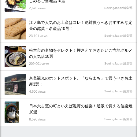
しめるご当地品10選
2,670
SeeingJapan編集部
views
江ノ島で人気のお土産はコレ！絶対買うべきおすすめな定
番の銘菓・名産品10選！
23,191
SeeingJapan編集部
views
松本市の名物をセレクト！押さえておきたいご当地グルメ
の人気店10選
209,001
SeeingJapan編集部
views
奈良観光のホットスポット、「ならまち」で買うべきお土
産3選！
4,600
SeeingJapan編集部
views
日本六古窯の町といえば滋賀の信楽！通販で買える信楽焼
10選
8,590
SeeingJapan編集部
views