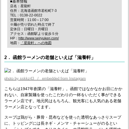
■基本情報
店名：星龍軒
住所：北海道函館市若松町7-3
TEL：0138-22-0022
営業時間：11:00～17:00
※麺が売り切れた時点で終了
定休日：日曜日・月曜日
アクセス：函館駅より徒歩５分
HP：
http://www.seiryuken.com/
地図：
「星龍軒」への地図
2． 函館ラーメンの老舗といえば「滋養軒」
photo by sskkz43 / embedded from Instagram
こちらは1947年創業の「滋養軒」。函館ではなかなかお目にかか
れない、自家製麺を使ったこだわりの一杯をいただく事ができる
ラーメン店です。地元民はもちろん、観光客にも人気のある老舗
ラーメン店となってます。
スープは鶏がら・豚骨・昆布などを使った透明なあっさりスープ
に、トッピングには長ネギ・メンマ・チャーシューがのるとい