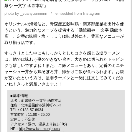
photo by _yuanyuannnnn / embedded from Instagram
オリジナルの海老油と、青森産五穀味鶏・南茅部産昆布出汁を使
うという、魅力的なスープを提供する「函館麺や 一文字 函館本
店」。定番の味噌・塩・しょうゆ味以外にも、豊富なメニューが
取り揃う店です。
すっきりとした中にもしっかりとしたコクを感じる塩ラーメン
は、他では味わう事のできない旨さ。大きめに切られたトッピン
グも嬉しいですよね！また、ご飯メニューもあり、定番のミニチ
ャーシュー丼から鶏そぼろ丼、卵かけご飯が食べられます。お腹
が空いたという方は、是非ラーメンと一緒に注文してみてくださ
いね！きっと満足いきますよ！
■基本情報
店名：函館麺や 一文字 函館本店
住所：北海道函館市湯川町2-1-3
TEL：0138-57-8934
営業時間：11:00～25:00
定休日：不定休
アクセス：湯の川温泉より徒歩10分
HP：
http://www.ichi-monji.com/