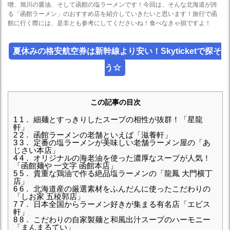
噌、旭川の醤油、そして函館の塩ラーメンです！今回は、そんな北海道が誇
る「函館ラーメン」のおすすめ店を紹介していきたいと思います！旅行で函
館に行く際には、是非とも参考にしてくださいね！食べなきゃ損ですよ！
夏休みの格安航空券は新幹線より安い！Skyticketで探そ
う☆
この記事の目次
1
1． 細麺とすっきりしたスープの相性が抜群！「星龍
軒」
2
2． 函館ラーメンの老舗といえば「滋養軒」
3
3． 定番の塩ラーメンが美味しい老舗ラーメン屋の「あ
じさい本店」
4
4． オリジナルの海老油を使った濃厚なスープが人気！
「函館麺や 一文字 函館本店」
5
5． 貴重な鶏油で作る絶品塩ラーメンの「龍鳳 大門横丁
店」
6
6． 北海道産の厳選素材をふんだんに使ったこだわりの
「しお家 五稜郭店」
7
7． 日本全国からラーメン好きが集まる有名店「エビス
軒」
8
8． こだわりの自家製麺と和風出汁スープのハーモニー
「まんまるてい」