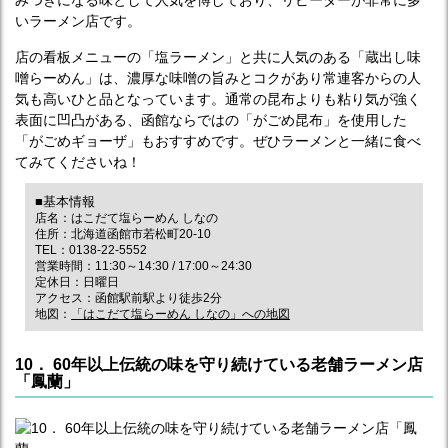
みつきになる味として人気を博しており、リピーターが非常に多
いラーメン店です。
店の看板メニューの「塩ラーメン」と共に人気のある「蔵出し味
噌らーめん」は、濃厚な味噌の旨みとコクがあり常連客からの人
気も高いひと品となっています。通常の昆布よりも粘り気が強く
表面に凹凸がある、函館ならではの「がごめ昆布」を使用した
「がごめギョーザ」もおすすめです。ぜひラーメンと一緒に食べ
てみてくださいね！
■基本情報
店名：はこだて塩らーめん しなの
住所：北海道函館市若松町20-10
TEL：0138-22-5552
営業時間：11:30～14:30 / 17:00～24:30
定休日：日曜日
アクセス：函館駅前駅より徒歩2分
地図：
「はこだて塩らーめん しなの」への地図
10． 60年以上伝統の味を守り続けている老舗ラーメン店
「鳳蘭」