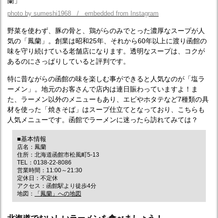
photo by sumeshi1968 / embedded from Instagram
野菜を使わず、豚の骨と、鶏がらのみでとった濃厚なスープが人
気の「鳳蘭」。創業は昭和25年、それから60年以上に渡り函館の
味を守り続けている老舗店になります。透明なスープは、コクが
あるのにさっぱりしていると評判です。
特に昔ながらの函館の味を楽しむ事ができると人気なのが「塩ラ
ーメン」。地元のお客さんで店内は連日賑わっていますよ！ま
た、ラーメン以外のメニューもあり、エビやホタテなど7種類の具
材を使った「焼きそば」はスープ仕立てとなっており、こちらも
人気メニューです。函館でラーメンに迷ったら訪れてみては？
■基本情報
店名：鳳蘭
住所：北海道函館市松風町5-13
TEL：0138-22-8086
営業時間：11:00～21:30
定休日：不定休
アクセス：函館駅より徒歩4分
地図：
「鳳蘭」への地図