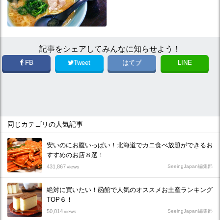
記事をシェアしてみんなに知らせよう！
FB
Tweet
はてブ
LINE
同じカテゴリの人気記事
安いのにお腹いっぱい！北海道でカニ食べ放題ができるお
すすめのお店８選！
431,867
SeeingJapan編集部
views
絶対に買いたい！函館で人気のオススメお土産ランキング
TOP６！
50,014
SeeingJapan編集部
views