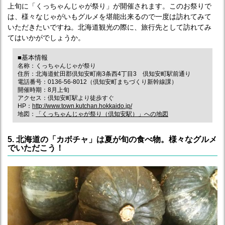
上旬に「くっちゃんじゃが祭り」が開催されます。このお祭りで
は、様々なじゃがいもグルメを堪能出来るので一度は訪れてみて
いただきたいですね。北海道観光の際に、旅行先として訪れてみ
てはいかがでしょうか。
■基本情報
名称：くっちゃんじゃが祭り
住所：北海道虻田郡倶知安町南3条西4丁目3 倶知安町駅前通り
電話番号：0136-56-8012（倶知安町まちづくり新幹線課）
開催時期：8月上旬
アクセス：倶知安町駅より徒歩すぐ
HP：
http://www.town.kutchan.hokkaido.jp/
地図：
「くっちゃんじゃが祭り（倶知安駅）」への地図
5. 北海道の「カボチャ」は夏が旬の食べ物。様々なグルメ
でいただこう！