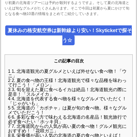
り初夏の北海道ツアーには予約が殺到するようですよ。そして夏の北海道と
いえば旬なグルメがたくさんあります。そこで今回は初夏から夏にかけて旬
となる食べ物10選の情報をまとめてご紹介していきます。
夏休みの格安航空券は新幹線より安い！Skyticketで探そ
う☆
この記事の目次
1
1. 北海道観光の夏グルメといえば外せない食べ物！「ウ
ニ」
2
2. 夏の食べ物の王様！北海道観光で様々な品種を味わっ
て行こう！「メロン」
3
3. 旬を迎えた夏に食べるイカは絶品！北海道観光の際に
是非！「スルメイカ」
4
4. 北海道を代表する食べ物を様々なグルメでいただく！
「じゃがいも」
5
5. 北海道の「カボチャ」は夏が旬の食べ物。様々なグル
メでいただこう！
6
6. 多彩な食べ方で味わえる北海道の名産品！観光旅行で
必ず食べたい「ホッキ貝」
7
7. 北海道民からの人気が高い夏の食べ物！グルメ観光に
おすすめ！「花咲ガニ」
8
8. 栄養価が高い人気の北海道の夏の食べ物といえば！