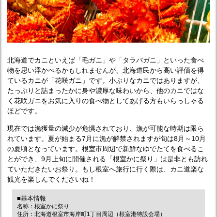
北海道でカニといえば「毛ガニ」や「タラバガニ」といった食べ
物を思い浮かべるかもしれませんが、北海道民から高い評価を得
ているカニが「花咲ガニ」です。小ぶりなカニではありますが、
たっぷりと詰まったかに身や濃厚な味わいから、他のカニではな
く花咲ガニをお気に入りの食べ物としてあげる方もいらっしゃる
ほどです。
現在では漁獲量の減少が危惧されており、漁が可能な時期は限ら
れています。夏が始まる7月に漁が解禁されますが旬は8月～10月
の夏頃となっています。根室市周辺で新鮮なゆでたてを食べるこ
とができ、9月上旬に開催される「根室かに祭り」は是非とも訪れ
ていただきたいお祭り。もし根室へ旅行に行く際は、カニ道楽な
観光を楽しんでくださいね！
■基本情報
名称：根室かに祭り
住所：北海道根室市海岸町1丁目周辺（根室港特設会場）