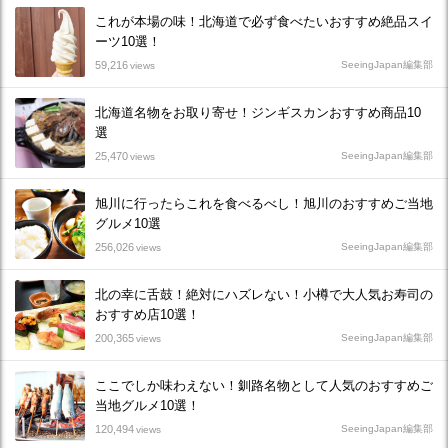
これが本場の味！北海道で必ず食べたいおすすめ絶品スイ
ーツ10選！
59,216
SeeingJapan編集部
views
北海道名物をお取り寄せ！ジンギスカンおすすめ商品10
選
25,470
SeeingJapan編集部
views
旭川に行ったらこれを食べるべし！旭川のおすすめご当地
グルメ10選
256,026
SeeingJapan編集部
views
北の幸に舌鼓！絶対にハズレない！小樽で大人気お寿司の
おすすめ店10選！
200,365
SeeingJapan編集部
views
ここでしか味わえない！釧路名物として人気のおすすめご
当地グルメ10選！
120,494
SeeingJapan編集部
views