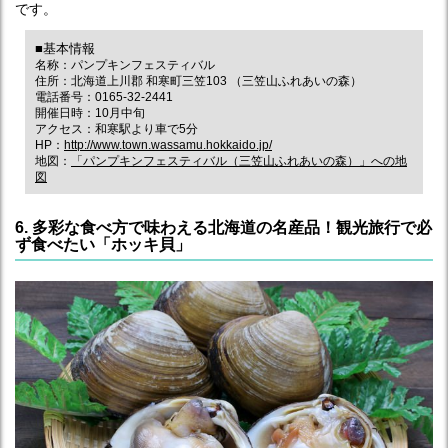
です。
■基本情報
名称：パンプキンフェスティバル
住所：北海道上川郡 和寒町三笠103 （三笠山ふれあいの森）
電話番号：0165-32-2441
開催日時：10月中旬
アクセス：和寒駅より車で5分
HP：
http://www.town.wassamu.hokkaido.jp/
地図：
「パンプキンフェスティバル（三笠山ふれあいの森）」への地
図
6. 多彩な食べ方で味わえる北海道の名産品！観光旅行で必
ず食べたい「ホッキ貝」