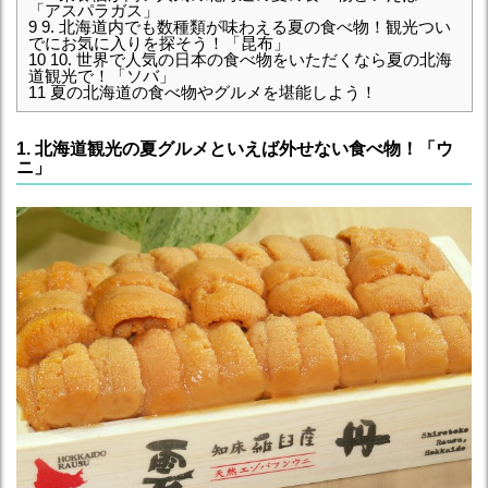
「アスパラガス」
9
9. 北海道内でも数種類が味わえる夏の食べ物！観光つい
でにお気に入りを探そう！「昆布」
10
10. 世界で人気の日本の食べ物をいただくなら夏の北海
道観光で！「ソバ」
11
夏の北海道の食べ物やグルメを堪能しよう！
1. 北海道観光の夏グルメといえば外せない食べ物！「ウ
ニ」