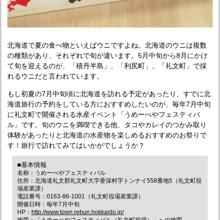
北海道で夏の食べ物といえばウニですよね。北海道のウニは複数
の種類があり、それぞれで旬が違います。5月中旬から8月にかけ
て旬を迎えるのが、「積丹半島」、「利尻町」、「礼文町」で採
れるウニだと言われています。
もし初夏の7月中旬頃に北海道を訪れる予定があったり、すでに北
海道旅行の予約をしている方におすすめしたいのが、毎年7月中旬
に礼文町で開催される水産イベント「うめーべやフェスティバ
ル」です。旬のウニを満喫できる他、タコやカレイのつかみ取り
体験があったりと北海道の水産物を楽しめるおすすめのお祭りで
す！旅行で訪れてみてはいかがでしょうか？
■基本情報
名称：うめーべやフェスティバル
住所：北海道礼文郡礼文町大字香深村字トンナイ558番地5（礼文町役
場産業課）
電話番号：0163-86-1001（礼文町役場産業課）
開催日時：毎年7月中旬
HP：
http://www.town.rebun.hokkaido.jp/
地図：
「うめーべやフェスティバル（礼文町役場）」への地図