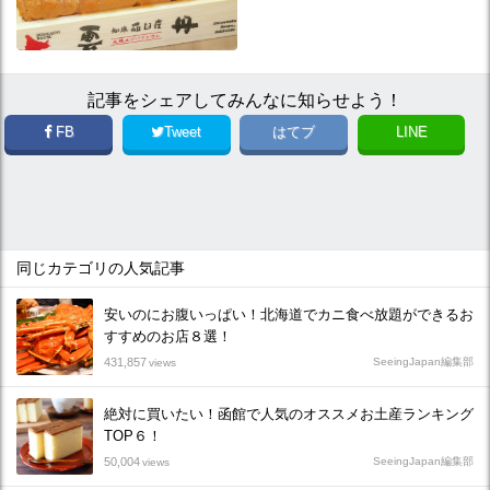
記事をシェアしてみんなに知らせよう！
FB
Tweet
はてブ
LINE
同じカテゴリの人気記事
安いのにお腹いっぱい！北海道でカニ食べ放題ができるお
すすめのお店８選！
431,857
SeeingJapan編集部
views
絶対に買いたい！函館で人気のオススメお土産ランキング
TOP６！
50,004
SeeingJapan編集部
views