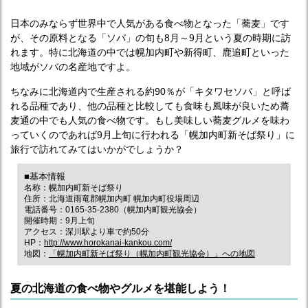
日本のみならず世界中で人気がある食べ物となった「蕎麦」です
が、その原料となる「ソバ」の旬も8月～9月という夏の時期に訪
れます。特に北海道の中では幌加内町や新得町、鹿追町といった
地域がソバの名産地ですよ。
ちなみに北海道内で生産される約90％が「キタワセソバ」と呼ば
れる品種であり、他の品種と比較しても食味も風味が良いため蕎
麦通の中でも人気の食べ物です。もし美味しい蕎麦グルメを味わ
っていくのであれば9月上旬に行われる「幌加内町新そば祭り」に
旅行で訪れてみてはいかがでしょうか？
■基本情報
名称：幌加内町新そば祭り
住所：北海道雨竜郡幌加内町 幌加内町役場周辺
電話番号：0165-35-2380（幌加内町観光協会）
開催時期：9月上旬
アクセス：深川駅より車で約50分
HP：
http://www.horokanai-kankou.com/
地図：
「幌加内町新そば祭り（幌加内町観光協会）」への地図
夏の北海道の食べ物やグルメを堪能しよう！