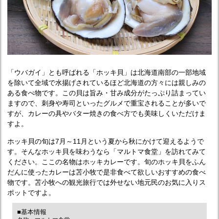
「ウバガイ」とも呼ばれる「ホッキ貝」は北海道南部の一部地域
を除いて全域で水揚げされているほど北海道の方々には親しみの
ある食べ物です。この貝は旨み・甘み成分がたっぷり詰まってい
ますので、刺身や寿司といったグルメで重宝されることが多いで
すが、カレーの具やバター焼きの食べ方でも美味しくいただけま
すよ。
ホッキ貝の旬は7月～11月という夏から秋にかけて迎えるようで
す。そんなホッキ貝を味わうなら「マルトマ食堂」を訪れてみて
ください。ここの名物はホッキカレーです。旬のホッキ貝をふん
だんに使ったカレーは苫小牧で是非食べて欲しいおすすめの食べ
物です。苫小牧への観光旅行では外せない地元民のお気に入りス
ポットですよ。
■基本情報