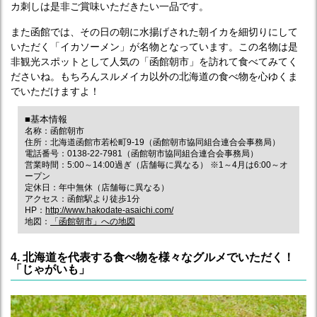
カ刺しは是非ご賞味いただきたい一品です。
また函館では、その日の朝に水揚げされた朝イカを細切りにして
いただく「イカソーメン」が名物となっています。この名物は是
非観光スポットとして人気の「函館朝市」を訪れて食べてみてく
ださいね。もちろんスルメイカ以外の北海道の食べ物を心ゆくま
でいただけますよ！
■基本情報
名称：函館朝市
住所：北海道函館市若松町9-19（函館朝市協同組合連合会事務局）
電話番号：0138-22-7981（函館朝市協同組合連合会事務局）
営業時間：5:00～14:00過ぎ（店舗毎に異なる） ※1～4月は6:00～オ
ープン
定休日：年中無休（店舗毎に異なる）
アクセス：函館駅より徒歩1分
HP：
http://www.hakodate-asaichi.com/
地図：
「函館朝市」への地図
4. 北海道を代表する食べ物を様々なグルメでいただく！
「じゃがいも」