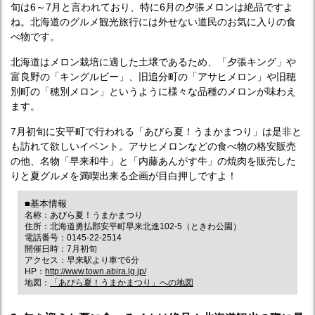
旬は6～7月と言われており、特に6月の夕張メロンは絶品ですよ
ね。北海道のグルメ観光旅行には外せない道民のお気に入りの食
べ物です。
北海道はメロン栽培に適した土壌であるため、「夕張キング」や
富良野の「キングルビー」、旧追分町の「アサヒメロン」や旧穂
別町の「穂別メロン」というように様々な品種のメロンが味わえ
ます。
7月初旬に安平町で行われる「あびら夏！うまかまつり」は是非と
も訪れて欲しいイベント。アサヒメロンなどの食べ物の格安販売
の他、名物「早来和牛」と「内藤あんがす牛」の焼肉を販売した
りと夏グルメを満喫出来る企画が目白押しですよ！
■基本情報
名称：あびら夏！うまかまつり
住所：北海道勇払郡安平町早来北進102-5（ときわ公園）
電話番号：0145-22-2514
開催日時：7月初旬
アクセス：早来駅より車で6分
HP：
http://www.town.abira.lg.jp/
地図：
「あびら夏！うまかまつり」への地図