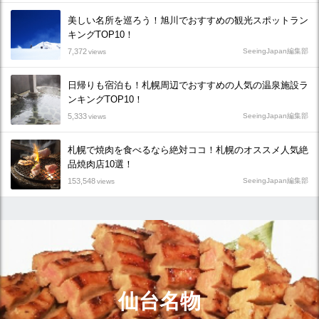
美しい名所を巡ろう！旭川でおすすめの観光スポットラン
キングTOP10！
7,372
SeeingJapan編集部
views
日帰りも宿泊も！札幌周辺でおすすめの人気の温泉施設ラ
ンキングTOP10！
5,333
SeeingJapan編集部
views
札幌で焼肉を食べるなら絶対ココ！札幌のオススメ人気絶
品焼肉店10選！
153,548
SeeingJapan編集部
views
仙台名物