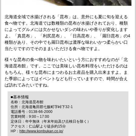
北海道全域で水揚げされる「昆布」は、意外にも夏に旬を迎える
食べ物です。北海道では数種類の昆布が水揚げされており、種類
によってグルメには欠かせないダシの味わいや香りが変化します
よ。「真昆布」、「利尻昆布」、「日高昆布」、「羅臼昆布」の4
種類があり、その中でも羅臼昆布は濃厚な味わいかつ柔らかい口
当たりですのでそのままいただける食べ物ですよ。
様々な昆布の食べ物を味わいたいという方におすすめなのが「北
海道昆布館」です。ここでは美味しい昆布料理をいただけるのは
もちろん、様々な昆布にまつわるお土産品を購入出来ますよ。ま
た季節によってはイベントなども行っていますので、時間が合え
ば訪れてみたいですね。
■基本情報
名称：北海道昆布館
住所：北海道亀田郡七飯町字峠下32-1
電話番号：0138-66-2000
営業時間：9:00～17:00
定休日：年中無休（年末年始及び点検日を除く）
アクセス：仁山駅より徒歩約15分
HP：
http://www.konbukan.co.jp/