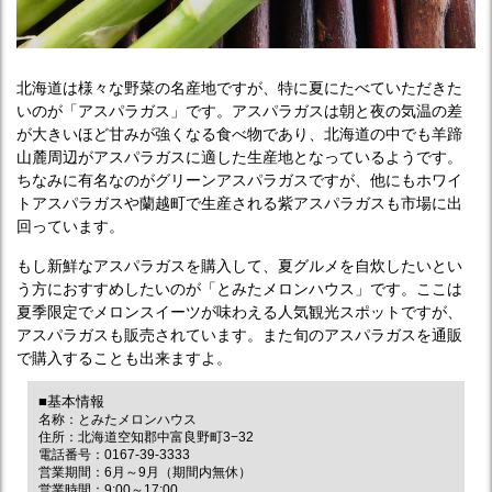
北海道は様々な野菜の名産地ですが、特に夏にたべていただきた
いのが「アスパラガス」です。アスパラガスは朝と夜の気温の差
が大きいほど甘みが強くなる食べ物であり、北海道の中でも羊蹄
山麓周辺がアスパラガスに適した生産地となっているようです。
ちなみに有名なのがグリーンアスパラガスですが、他にもホワイ
トアスパラガスや蘭越町で生産される紫アスパラガスも市場に出
回っています。
もし新鮮なアスパラガスを購入して、夏グルメを自炊したいとい
う方におすすめしたいのが「とみたメロンハウス」です。ここは
夏季限定でメロンスイーツが味わえる人気観光スポットですが、
アスパラガスも販売されています。また旬のアスパラガスを通販
で購入することも出来ますよ。
■基本情報
名称：とみたメロンハウス
住所：北海道空知郡中富良野町3−32
電話番号：0167-39-3333
営業期間：6月～9月（期間内無休）
営業時間：9:00～17:00