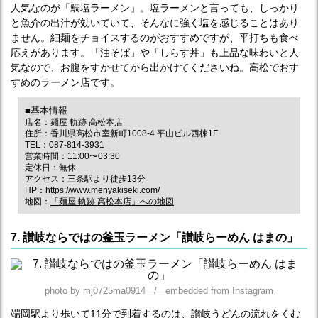
人気なのが「鯛塩ラーメン」。塩ラーメンと言っても、しっかり
と魚介の出汁が効いていて、そんなに強く塩を感じることはあり
ません。細麺をチョイスするのがおすすめですが、平打ちも食べ
応えがあります。「油そば」や「しらす丼」も上品な味わいと人
気なので、お腹をすかせてから出かけてくださいね。高松でおす
すめのラーメン店です。
■基本情報
店名：麺屋 軌跡 高松本店
住所：香川県高松市室新町1008-4 平山ビル西棟1F
TEL：087-814-3931
営業時間：11:00〜03:30
定休日：無休
アクセス：三条駅より徒歩13分
HP：
https://www.menyakiseki.com/
地図：
「麺屋 軌跡 高松本店」への地図
7. 讃岐ならではの釜玉ラーメン「讃岐らーめん はまの」
photo by mj0725ma0914 / embedded from Instagram
端岡駅より歩いて11分で到着するのは、讃岐うどんの流れをくむ