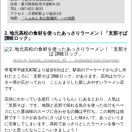
住所：香川県高松市片原町4-10
TEL：087-821-3831
アクセス：片原町駅より徒歩1分
地図：
「らぁめん 欽山製麺所」への地図
2. 地元高松の食材を使ったあっさりラーメン！「支那そば
讃岐ロック」
photo by fumiaki_murakami_40 / embedded from Instagram
琴電琴平線瓦町駅より徒歩5分ほど、駅前のアーケードから少し外
れたところに「支那そば 讃岐ロック」があります。店内はカウン
ター席が広がっており、こじんまりした親しみやすいラーメン店
です。
店頭にかかっている提灯（ちょうちん）にあるとおり、人気は
「支那そば」です。地鶏と近郊で採れる魚介を使った出汁をベー
スにした醤油味のスープに合わせるの麺は平打ち。この相性は抜
群です！コクがあるのにさっぱりとした味わいで、あっというま
に完食してしまいます。高松であっさりとしたラーメンを食べて
たいと思ったならここへいきましょう！