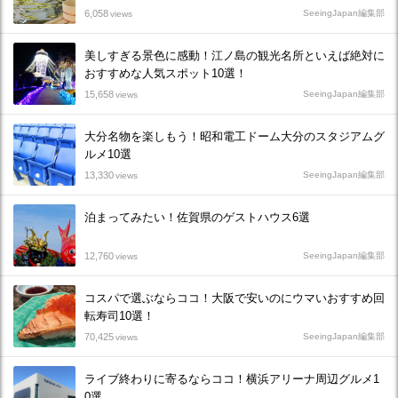
6,058
SeeingJapan編集部
views
美しすぎる景色に感動！江ノ島の観光名所といえば絶対に
おすすめな人気スポット10選！
15,658
SeeingJapan編集部
views
大分名物を楽しもう！昭和電工ドーム大分のスタジアムグ
ルメ10選
13,330
SeeingJapan編集部
views
泊まってみたい！佐賀県のゲストハウス6選
12,760
SeeingJapan編集部
views
コスパで選ぶならココ！大阪で安いのにウマいおすすめ回
転寿司10選！
70,425
SeeingJapan編集部
views
ライブ終わりに寄るならココ！横浜アリーナ周辺グルメ1
0選