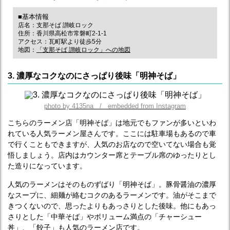
■基本情報
店名：支那そば 讃岐ロック
住所：香川県高松市常磐町2-1-1
アクセス：瓦町駅より徒歩5分
地図：
「支那そば 讃岐ロック」への地図
3. 濃厚なコクなのにさっぱり後味「明神そば」
photo by 4135na / embedded from Instagram
こちらのラーメン店「明神そば」は地元でもファンが多いといわ
れている人気ラーメン屋さんです。ここには駐車場もあるので車
で行くこともできますが、人気のお店なので空いてない場合も覚
悟しましょう。店内はカウンター席とテーブル席のゆったりとし
た造りになっています。
人気のラーメンはそのものずばり「明神そば」。豚骨醤油の濃厚
なスープに、細麺が絡むコクのあるラーメンです。油がそこまで
きつくないので、思ったよりもあっさりとした後味。他にもあっ
さりとした「中華そば」やボリューム満点の「チャーシュー
丼」、「餃子」も人気のラーメン店です。