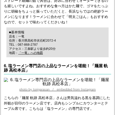
ストレート細麺の茹で具合は、好みに合わせてオーダーできるの
も嬉しいですよね。おすすめな食べ方はかた麺で、ゴマをたっぷ
りに胡椒をちょっと振っていただくと、長浜ならではの絶妙ラー
メンになります！ラーメンに合わせて「明太ごはん」もおすすめ
なので、セットで味わってくださいね！
■基本情報
店名：一竜
住所：香川県高松市伏石町2072-4
TEL：087-868-2787
アクセス：三条駅より徒歩約20分
地図：
「一竜」への地図
6. 塩ラーメン専門店の上品なラーメンを堪能！「麺屋 軌
跡 高松本店」
photo by torigarasan / embedded from Instagram
こちらの「麺屋 軌跡 高松本店」さんは男気溢れる黒を基調にした
外観が目印のラーメン店です。店内もシンプルにカウンターとテ
ーブル席です。こちらは「塩ラーメン」の専門店です。