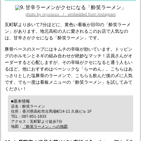
photo by rxyxoxxx / embedded from Instagram
瓦町駅より歩いて7分ほどに、黄色い看板が目印の「酔笑ラーメ
ン」があります。地元高松の人に愛されるこのお店で人気なの
は、甘辛さがクセになる「酔笑ラーメン」です。
豚骨ベースのスープにはキムチの辛味が効いています。トッピン
グのホルモンとネギの組み合わせが絶妙なマッチ！店員さんがオ
ーダーすると心配しますが、その辛味がクセになると通う人もい
るほど。他におすすめはベーシックな「らーめん」。こちらはあ
っさりとした塩豚骨のラーメンで、こちらも飲んだ後の〆に人気
です。でも一度は看板メニューの「酔笑ラーメン」を試してみて
ください！
■基本情報
店名：酔笑ラーメン
住所：香川県高松市古馬場町14-11 久保ビル 1F
TEL：087-851-1833
アクセス：瓦町駅より徒歩7分
地図：
「酔笑ラーメン」への地図