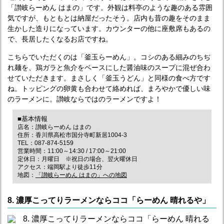
「讃岐らーめん はまの」です。外観は料亭のような趣のある雰囲
気ですが、もともとは納屋だったそう。店内も昔の趣をそのまま
生かした造りになっています。カウンターの他に座敷席もあるの
で、長居したくなるお店ですね。
こちらでいただくのは「釜玉らーめん」。コシのある細みのちぢ
れ麺を、鶏ガラと魚介をベースにした醤油味のスープに混ぜ合わ
せていただきます。まさしく「釜玉うどん」と同様の食べ方です
ね。トッピングの卵黄も合わせて絡めれば、まろやかで優しい味
のラーメンに。讃岐ならではのラーメンですよ！
■基本情報
店名：讃岐らーめん はまの
住所：香川県高松市国分寺町新居1004-3
TEL：087-874-5159
営業時間：11:00～14:30 / 17:00～21:00
定休日：月曜日 ※祝日の場合、翌火曜休日
アクセス：端岡駅より徒歩11分
地図：
「讃岐らーめん はまの」への地図
8. 濃厚こってりラーメンならココ「らーめん 晴れるや」