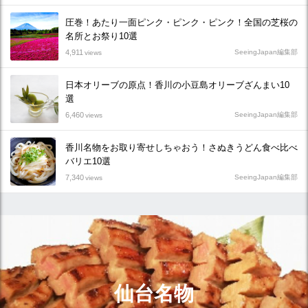
圧巻！あたり一面ピンク・ピンク・ピンク！全国の芝桜の
名所とお祭り10選
4,911
SeeingJapan編集部
views
日本オリーブの原点！香川の小豆島オリーブざんまい10
選
6,460
SeeingJapan編集部
views
香川名物をお取り寄せしちゃおう！さぬきうどん食べ比べ
バリエ10選
7,340
SeeingJapan編集部
views
仙台名物