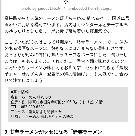
photo by junco516516 / embedded from Instagram
高松民からも人気のラーメン店「らーめん 晴れるや」。国道11号
線沿いにお店を構えています。店内はカウンター席とテーブル席
のゆったりとした造り、黒と赤で落ち着いた雰囲気です。
ここでいただくのはこってり濃厚な「豚骨ラーメン」です。深み
のある濃厚なスープは、好きな人にはたまらない美味しさです。
あっさりが好みの方には鶏ガラスープをベースにした「鶏ガラし
ょうゆ」もありますよ。それぞれに一番合う麺で味わえるので、
いろいろなラーメンが味わえるお店です。セットにできる「焼餃
子」や「せんざんき（愛媛県の鶏の唐揚げ）」も人気です。合わ
せて注文しましょう！
■基本情報
店名：らーめん 晴れるや
住所：香川県高松市国分寺町国分106-9ふくもりビル1階
TEL：087-899-6228
アクセス：端岡駅より徒歩20分
地図：
「らーめん 晴れるや」への地図
9. 甘辛ラーメンがクセになる「酔笑ラーメン」