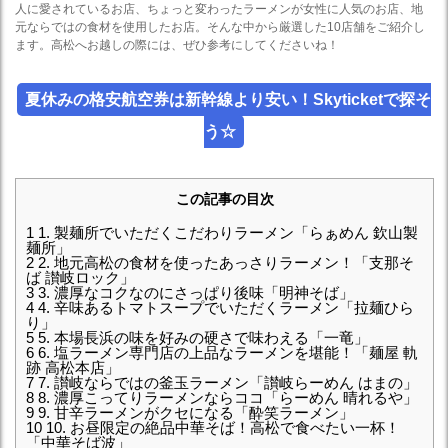
人に愛されているお店、ちょっと変わったラーメンが女性に人気のお店、地
元ならではの食材を使用したお店。そんな中から厳選した10店舗をご紹介し
ます。高松へお越しの際には、ぜひ参考にしてくださいね！
夏休みの格安航空券は新幹線より安い！Skyticketで探そ
う☆
この記事の目次
1
1. 製麺所でいただくこだわりラーメン「らぁめん 欽山製
麺所」
2
2. 地元高松の食材を使ったあっさりラーメン！「支那そ
ば 讃岐ロック」
3
3. 濃厚なコクなのにさっぱり後味「明神そば」
4
4. 辛味あるトマトスープでいただくラーメン「拉麺ひら
り」
5
5. 本場長浜の味を好みの硬さで味わえる「一竜」
6
6. 塩ラーメン専門店の上品なラーメンを堪能！「麺屋 軌
跡 高松本店」
7
7. 讃岐ならではの釜玉ラーメン「讃岐らーめん はまの」
8
8. 濃厚こってりラーメンならココ「らーめん 晴れるや」
9
9. 甘辛ラーメンがクセになる「酔笑ラーメン」
10
10. お昼限定の絶品中華そば！高松で食べたい一杯！
「中華そば波」