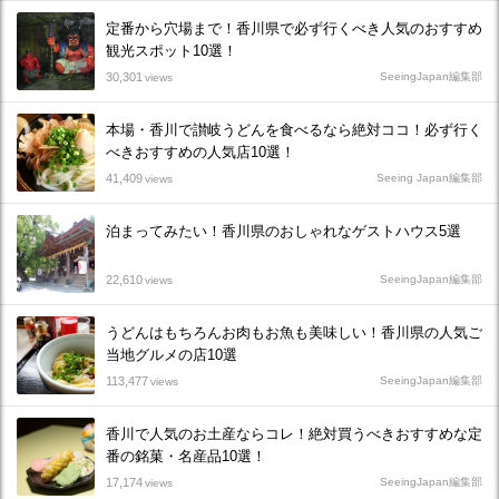
定番から穴場まで！香川県で必ず行くべき人気のおすすめ
観光スポット10選！
30,301
SeeingJapan編集部
views
本場・香川で讃岐うどんを食べるなら絶対ココ！必ず行く
べきおすすめの人気店10選！
41,409
Seeing Japan編集部
views
泊まってみたい！香川県のおしゃれなゲストハウス5選
22,610
SeeingJapan編集部
views
うどんはもちろんお肉もお魚も美味しい！香川県の人気ご
当地グルメの店10選
113,477
SeeingJapan編集部
views
香川で人気のお土産ならコレ！絶対買うべきおすすめな定
番の銘菓・名産品10選！
17,174
SeeingJapan編集部
views