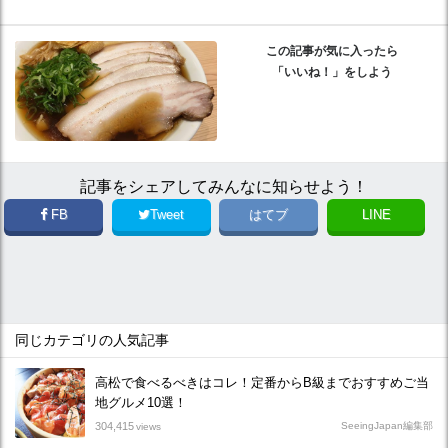
この記事が気に入ったら
「いいね！」をしよう
記事をシェアしてみんなに知らせよう！
FB
Tweet
はてブ
LINE
同じカテゴリの人気記事
高松で食べるべきはコレ！定番からB級までおすすめご当
地グルメ10選！
304,415
SeeingJapan編集部
views