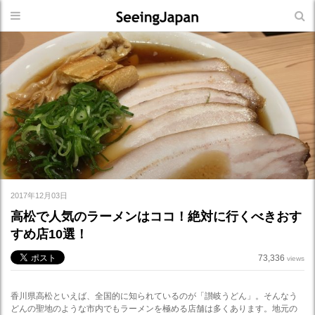
2017年12月03日
高松で人気のラーメンはココ！絶対に行くべきおす
すめ店10選！
73,336
views
香川県高松といえば、全国的に知られているのが「讃岐うどん」。そんなう
どんの聖地のような市内でもラーメンを極める店舗は多くあります。地元の