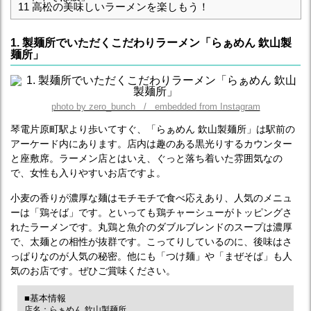
11
高松の美味しいラーメンを楽しもう！
1. 製麺所でいただくこだわりラーメン「らぁめん 欽山製
麺所」
photo by zero_bunch / embedded from Instagram
琴電片原町駅より歩いてすぐ、「らぁめん 欽山製麺所」は駅前の
アーケード内にあります。店内は趣のある黒光りするカウンター
と座敷席。ラーメン店とはいえ、ぐっと落ち着いた雰囲気なの
で、女性も入りやすいお店ですよ。
小麦の香りが濃厚な麺はモチモチで食べ応えあり、人気のメニュ
ーは「鶏そば」です。といっても鶏チャーシューがトッピングさ
れたラーメンです。丸鶏と魚介のダブルブレンドのスープは濃厚
で、太麺との相性が抜群です。こってりしているのに、後味はさ
っぱりなのが人気の秘密。他にも「つけ麺」や「まぜそば」も人
気のお店です。ぜひご賞味ください。
■基本情報
店名：らぁめん 欽山製麺所