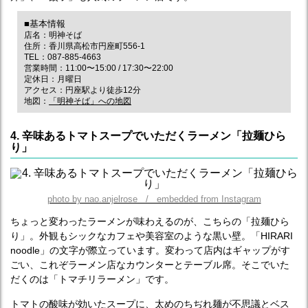
■基本情報
店名：明神そば
住所：香川県高松市円座町556-1
TEL：087-885-4663
営業時間：11:00〜15:00 / 17:30〜22:00
定休日：月曜日
アクセス：円座駅より徒歩12分
地図：
「明神そば」への地図
4. 辛味あるトマトスープでいただくラーメン「拉麺ひら
り」
photo by nao.anjelrose / embedded from Instagram
ちょっと変わったラーメンが味わえるのが、こちらの「拉麺ひら
り」。外観もシックなカフェや美容室のような黒い壁。「HIRARI
noodle」の文字が際立っています。変わって店内はギャップがす
ごい、これぞラーメン店なカウンターとテーブル席。そこでいた
だくのは「トマチリラーメン」です。
トマトの酸味が効いたスープに、太めのちぢれ麺が不思議とベス