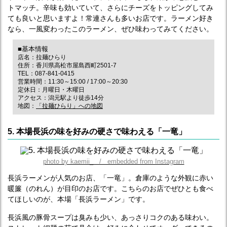
トマッチ。辛味も効いていて、さらにチーズをトッピングしてみ
ても良いと思いますよ！常連さんも多いお店です。ラーメン好き
なら、一風変わったこのラーメン、ぜひ味わってみてください。
■基本情報
店名：拉麺ひらり
住所：香川県高松市屋島西町2501-7
TEL：087-841-0415
営業時間：11:30～15:00 / 17:00～20:30
定休日：月曜日・木曜日
アクセス：潟元駅より徒歩14分
地図：
「拉麺ひらり」への地図
5. 本場長浜の味を好みの硬さで味わえる「一竜」
photo by kaemii_ / embedded from Instagram
長浜ラーメンが人気のお店、「一竜」。倉庫のような外観に赤い
暖簾（のれん）が目印のお店です。こちらのお店でぜひとも食べ
てほしいのが、本場「長浜ラーメン」です。
長浜風の豚骨スープは臭みも少い、あっさりコクのある味わい。