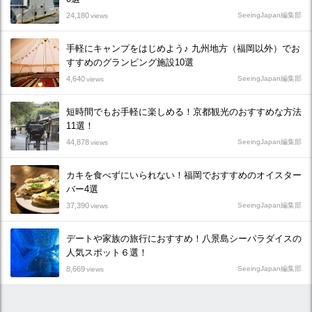
24,180
SeeingJapan編集部
views
手軽にキャンプをはじめよう♪ 九州地方（福岡以外）でお
すすめのグランピング施設10選
4,640
SeeingJapan編集部
views
短時間でもお手軽に楽しめる！京都観光のおすすめな方法
11選！
44,878
SeeingJapan編集部
views
カキを食べずにいられない！福岡でおすすめのオイスター
バー4選
37,390
SeeingJapan編集部
views
デートや家族の旅行におすすめ！八景島シーパラダイスの
人気スポット６選！
8,669
SeeingJapan編集部
views