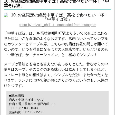
10. お昼限定の絶品中華そば！高松で食べたい一杯！「中
華そば波」
photo by mizuki_chill / embedded from Instagram
「中華そば波」は、JR高徳線昭和町駅より歩いて6分ほどにある、
見た目は小さな倉庫のようなお店です。店内もいたってシンプル
なカウンターとテーブル席。こちらのお店はお昼の間しか開いて
ないので、いつも満員になるほどの人気店です。いただけるのも
「中華そば」か「チャーシュメン」と、極めてシンプル！
スープは醤油とも塩とも言えないあっさりとした、昔ながらの中
華そばスープ。そのコクのある味わいは飲み干してしまうほど。
ストレート麺との相性はよく、シンプルなだけにまた食べたくな
ります。ランチにはゆで卵かおにぎりがつくというのも、人気の
ひとつです。
■基本情報
店名：中華そば波（なみ）
住所：香川県高松市瀬戸内町19-8
TEL：087-833-1033
営業時間：11:00〜15:00