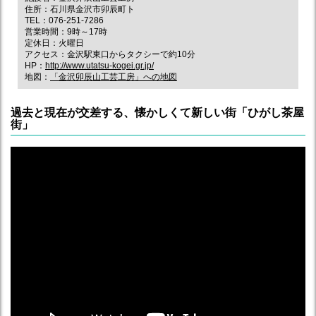
住所：石川県金沢市卯辰町ト
TEL：076-251-7286
営業時間：9時～17時
定休日：火曜日
アクセス：金沢駅東口からタクシーで約10分
HP：
http://www.utatsu-kogei.gr.jp/
地図：
「金沢卯辰山工芸工房」への地図
過去と現在が交差する、懐かしくて新しい街「ひがし茶屋
街」