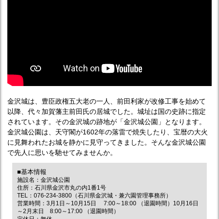
金沢城は、豊臣政権五大老の一人、前田利家が改修工事を始めて
以降、代々加賀藩主前田氏の居城でした。城址は国の史跡に指定
されています。その金沢城の跡地が「金沢城公園」となります。
金沢城公園は、天守閣が1602年の落雷で焼失したり、宝暦の大火
に見舞われたお城を静かに見守ってきました。そんな金沢城公園
で先人に思いを馳せてみませんか。
■基本情報
施設名：金沢城公園
住所：石川県金沢市丸の内1番1号
TEL：076-234-3800（石川県金沢城・兼六園管理事務所）
営業時間：3月1日～10月15日 7:00～18:00 （退園時間）10月16日
～2月末日 8:00～17:00 （退園時間）