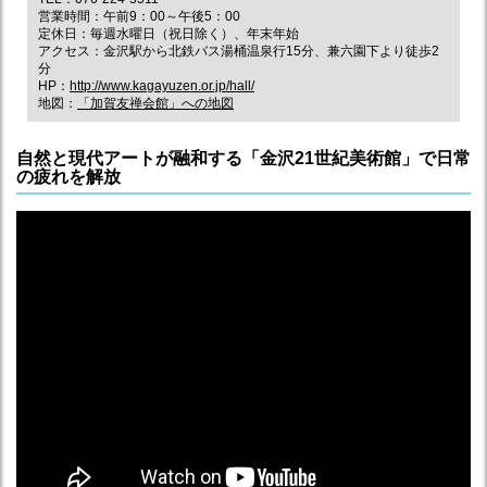
営業時間：午前9：00～午後5：00
定休日：毎週水曜日（祝日除く）、年末年始
アクセス：金沢駅から北鉄バス湯桶温泉行15分、兼六園下より徒歩2
分
HP：
http://www.kagayuzen.or.jp/hall/
地図：
「加賀友禅会館」への地図
自然と現代アートが融和する「金沢21世紀美術館」で日常
の疲れを解放