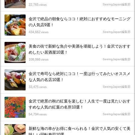
22,765
SeeingJapan編集部
views
金沢で絶品の朝食ならココ！絶対におすすめなモーニング
の人気店9選！
434,662
SeeingJapan編集部
views
美食の街で新鮮な魚介や美酒を堪能しよう！金沢でおすす
めしたい居酒屋10選！
108,066
SeeingJapan編集部
views
金沢で寿司なら絶対にココ！一度は行ってみたいオススメ
な人気の名店10選！
33,475
SeeingJapan編集部
views
金沢で絶景の秋の紅葉を楽しむ！人生で一度は見たいおす
すめな人気の紅葉の名所10選！
54,794
SeeingJapan編集部
views
新鮮な海の幸がお得に食べられる！金沢で人気の安くて美
味しい回転寿司10選