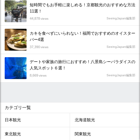
短時間でもお手軽に楽しめる！京都観光のおすすめな方法
11選！
44,878
SeeingJapan編集部
views
カキを食べずにいられない！福岡でおすすめのオイスター
バー4選
37,390
SeeingJapan編集部
views
デートや家族の旅行におすすめ！八景島シーパラダイスの
人気スポット６選！
8,669
SeeingJapan編集部
views
カテゴリ一覧
日本観光
北海道観光
東北観光
関東観光