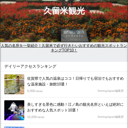
久留米観光
人気の名所を一挙紹介！久留米で必ず行きたいおすすめの観光スポットラン
キングTOP10！
デイリーアクセスランキング
佐賀県で人気の温泉はココ！日帰りでも宿泊でもおすすめ
な温泉施設・旅館10選！
6,058
SeeingJapan編集部
views
美しすぎる景色に感動！江ノ島の観光名所といえば絶対に
おすすめな人気スポット10選！
15,658
SeeingJapan編集部
views