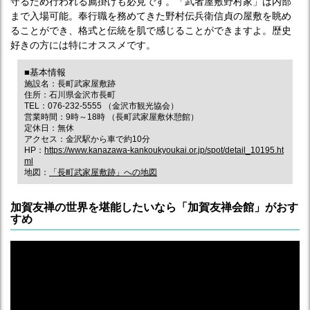
守るため行われる薦掛けも必見です。「武者屋敷野村家」は内部
まで入場可能。奉行職を務めてきた野村伝兵衛信貞の屋敷を眺め
ることができ、格式と伝統を肌で感じることができますよ。歴史
好きの方には特にオススメです。
■基本情報
施設名：長町武家屋敷跡
住所：石川県金沢市長町
TEL：076-232-5555 （金沢市観光協会）
営業時間：9時～18時 （長町武家屋敷休憩館）
定休日：無休
アクセス：金沢駅から車で約10分
HP：
https://www.kanazawa-kankoukyoukai.or.jp/spot/detail_10195.ht
ml
地図：
「長町武家屋敷跡」への地図
加賀友禅の世界を堪能したいなら「加賀友禅会館」がおす
すめ