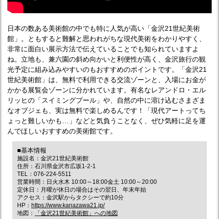
日本の数ある美術館の中でも特に人気が高い「金沢21世紀美術
館」。ともすると難解と思われがちな現代美術をわかりやすく、
非常に面白い展示方法で伝えていることでも知られていますよ
ね。立地も、兼六園の斜め向かいと利便性が高く、金沢旅行の観
光予定に組み込みやすいのもおすすめのポイントです。「金沢21
世紀美術館」は、無料で利用できる交流ゾーンと、入場にお金が
かかる展覧会ゾーンに分かれています。有名なレアンドロ・エル
リッヒの「スイミングプール」や、自然の中に溶け込むさまざま
なオブジェも、実は無料で楽しめるんです！「現代アートってち
ょっと難しいかも…」などと気負うことなく、ぜひ気軽に足を運
んでほしいおすすめの美術館です。
■基本情報
施設名：金沢21世紀美術館
住所：石川県金沢市広坂1-2-1
TEL：076-224-5511
営業時間：日火水木 10:00～18:00金土 10:00～20:00
定休日：月曜が休日の場合はその翌日、年末年始
アクセス：金沢駅からタクシーで約10分
HP：
https://www.kanazawa21.jp/
地図：
「金沢21世紀美術館」への地図