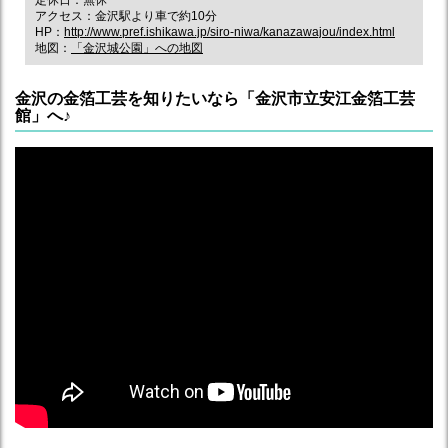
定休日：無休
アクセス：金沢駅より車で約10分
HP：
http://www.pref.ishikawa.jp/siro-niwa/kanazawajou/index.html
地図：
「金沢城公園」への地図
金沢の金箔工芸を知りたいなら「金沢市立安江金箔工芸
館」へ♪