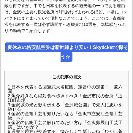
敵な街ですが、中でも日本を代表するの観光地の一つである理由
は、金沢の主要な観光名所は1日あればまわれるほど、非常にコン
パクトにまとまっていて便利なことでしょう。ここでは、古都金
沢を代表する一度は必ず訪問すべき観光地10選を、臨場感たっぷ
りの動画でご紹介します。
夏休みの格安航空券は新幹線より安い！Skyticketで探そ
う☆
この記事の目次
1
日本を代表する回遊式大名庭園、定番中の定番！「兼六
園」
2
魚介好きなら絶対食べ歩きすべき！金沢市民の台所「近
江町市場」
3
金沢城の光と影を伝える「金沢城公園」で先人に思いを
馳せる
4
金沢の金箔工芸を知りたいなら「金沢市立安江金箔工芸
館」へ♪
5
金沢の伝統工芸に触れてみたい方は「金沢卯辰山工芸工
房」はいかが？
6
過去と現在が交差する、懐かしくて新しい街「ひがし茶