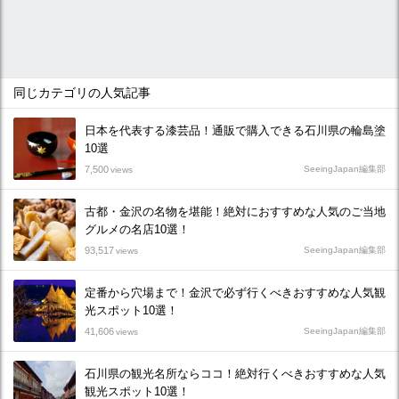
同じカテゴリの人気記事
日本を代表する漆芸品！通販で購入できる石川県の輪島塗
10選
7,500
SeeingJapan編集部
views
古都・金沢の名物を堪能！絶対におすすめな人気のご当地
グルメの名店10選！
93,517
SeeingJapan編集部
views
定番から穴場まで！金沢で必ず行くべきおすすめな人気観
光スポット10選！
41,606
SeeingJapan編集部
views
石川県の観光名所ならココ！絶対行くべきおすすめな人気
観光スポット10選！