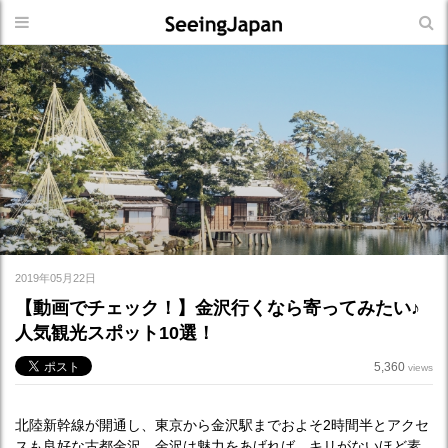
2019年05月22日
【動画でチェック！】金沢行くなら寄ってみたい♪
人気観光スポット10選！
5,360
views
北陸新幹線が開通し、東京から金沢駅までおよそ2時間半とアクセ
スも良好な古都金沢。金沢は魅力をあげれば、キリがないほど素