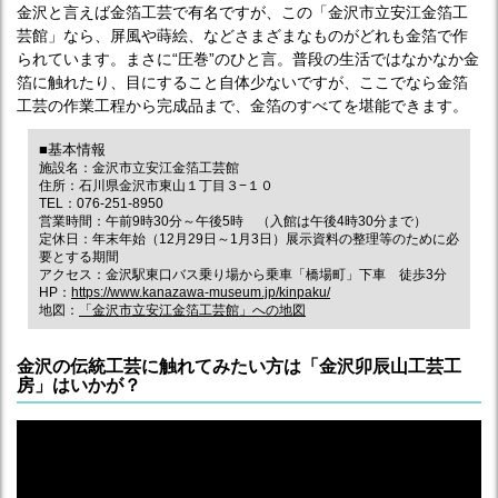
金沢と言えば金箔工芸で有名ですが、この「金沢市立安江金箔工
芸館」なら、屏風や蒔絵、などさまざまなものがどれも金箔で作
られています。まさに“圧巻”のひと言。普段の生活ではなかなか金
箔に触れたり、目にすること自体少ないですが、ここでなら金箔
工芸の作業工程から完成品まで、金箔のすべてを堪能できます。
■基本情報
施設名：金沢市立安江金箔工芸館
住所：石川県金沢市東山１丁目３−１０
TEL：076-251-8950
営業時間：午前9時30分～午後5時 （入館は午後4時30分まで）
定休日：年末年始（12月29日～1月3日）展示資料の整理等のために必
要とする期間
アクセス：金沢駅東口バス乗り場から乗車「橋場町」下車 徒歩3分
HP：
https://www.kanazawa-museum.jp/kinpaku/
地図：
「金沢市立安江金箔工芸館」への地図
金沢の伝統工芸に触れてみたい方は「金沢卯辰山工芸工
房」はいかが？