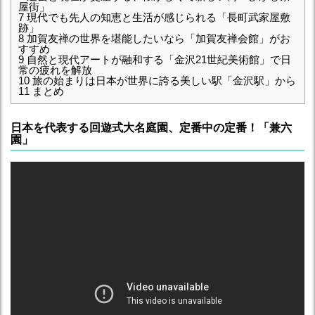
屋街」
7
現代でも先人の知恵と生活が感じられる「長町武家屋敷
跡」
8
加賀友禅の世界を堪能したいなら「加賀友禅会館」がお
すすめ
9
自然と現代アートが融和する「金沢21世紀美術館」で日
常の疲れを解放
10
旅の始まりは日本が世界に誇る美しい駅「金沢駅」から
11
まとめ
日本を代表する回遊式大名庭園、定番中の定番！「兼六
園」