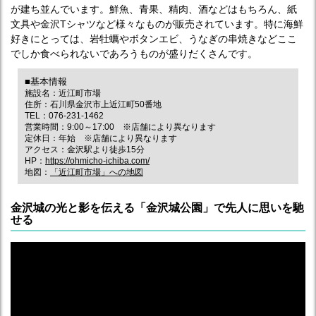
が建ち並んでいます。鮮魚、青果、精肉、酒などはもちろん、紙
文具や金沢Tシャツなど様々なものが販売されています。特に海鮮
好きにとっては、岩牡蠣やボタンエビ、うなぎの串焼きなどここ
でしか食べられないであろうものが盛りだくさんです。
■基本情報
施設名：近江町市場
住所：石川県金沢市上近江町50番地
TEL：076-231-1462
営業時間：9:00～17:00 ※店舗により異なります
定休日：年始 ※店舗により異なります
アクセス：金沢駅より徒歩15分
HP：
https://ohmicho-ichiba.com/
地図：
「近江町市場」への地図
金沢城の光と影を伝える「金沢城公園」で先人に思いを馳
せる