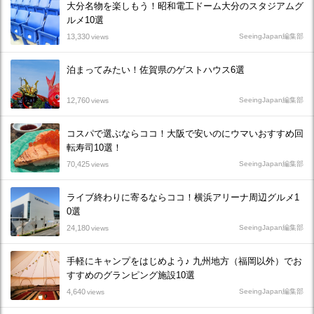
大分名物を楽しもう！昭和電工ドーム大分のスタジアムグ
ルメ10選
13,330
SeeingJapan編集部
views
泊まってみたい！佐賀県のゲストハウス6選
12,760
SeeingJapan編集部
views
コスパで選ぶならココ！大阪で安いのにウマいおすすめ回
転寿司10選！
70,425
SeeingJapan編集部
views
ライブ終わりに寄るならココ！横浜アリーナ周辺グルメ1
0選
24,180
SeeingJapan編集部
views
手軽にキャンプをはじめよう♪ 九州地方（福岡以外）でお
すすめのグランピング施設10選
4,640
SeeingJapan編集部
views