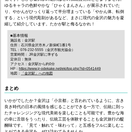
ゆるキャラの色鮮やかな「ひゃくまんさん」が展示されていた
り、やかんがひっくり返って半分埋まっている「やかん体、転倒
する」という現代彫刻があるなど、まさに現代の金沢の魅力を凝
縮して紹介しています。たかが駅と侮るなかれ！
■基本情報
施設名：金沢駅
住所：石川県金沢市木ノ新保町1番1号
TEL：076-232-5555（金沢市観光協会）
営業時間： JR金沢駅に準ずる
定休日：無休
アクセス：金沢駅から約0分
HP：
https://www.jr-odekake.net/eki/top.php?id=0541449
地図：
「金沢駅」への地図
まとめ
いかがでしたか？金沢は「小京都」と言われているように、古き
良き時代の日本の風情を感じることができる一方で、伝統に則っ
たチャレンジングな現代美術を楽しむことも可能です。豊かな海
の幸に舌鼓をうったり、伝統工芸を体験することも金沢旅行の醍
醐味です。「見て・触れて・味わって」と五感をフルに楽しむこ
とができる金沢を、ぜひ訪ねてみませんか。