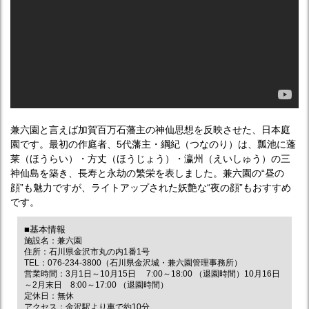
兼六園と言えば加賀百万石藩主の神仙思想を反映させた、日本庭
園です。最初の作庭者、5代藩主・綱紀（つなのり）は、瓢池に蓬
莱（ほうらい）・方丈（ほうじょう）・瀛州（えいしゅう）の三
神仙島を築き、長寿と永劫の繁栄を表しました。兼六園の“昼の
顔”も魅力ですが、ライトアップされた妖艶な“夜の顔”もおすすめ
です。
■基本情報
施設名：兼六園
住所：石川県金沢市丸の内1番1号
TEL：076-234-3800（石川県金沢城・兼六園管理事務所）
営業時間：3月1日～10月15日 7:00～18:00 （退園時間）10月16日
～2月末日 8:00～17:00 （退園時間）
定休日：無休
アクセス：金沢駅より車で約10分