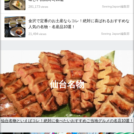
281,173
SeeingJapan編集部
views
金沢で定番のお土産ならコレ！絶対に喜ばれるおすすめな
人気の名物・名産品10選！
21,494
Seeing Japan編集部
views
仙台名物
仙台名物といえばコレ！絶対に食べたいおすすめご当地グルメの名店10選！