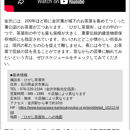
金沢には、200年ほど前に金沢藩が城下のお茶屋を集めてつくった
藩公認のお茶屋が三つあります。「ひがし茶屋街」はその中の一
つで、茶屋街の中でも最も規模が大きく、重要伝統的建造物群保
存地区にも指定されています。古いけれどどこか懐かしい街並み
は、現代の私たちの心を捉えて離しません。夜には今でも、お茶
屋で芸妓の芸を見ることができます。昔ながらの芸事に触れてみ
たいという方は、ぜひスケジュールをチェックしてみてくださ
い。
■基本情報
施設名：ひがし茶屋街
住所：石川県金沢市東山
TEL：076-220-2194（金沢市観光交流課）
営業時間：9時～18時 ※店舗により異なります
定休日：無休 ※店舗により異なります
アクセス：金沢駅から車で約10分
HP：
https://www.kanazawa-kankoukyoukai.or.jp/spot/detail_10212.ht
ml
地図：
「ひがし茶屋街」への地図