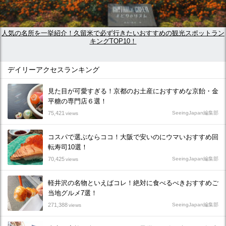
人気の名所を一挙紹介！久留米で必ず行きたいおすすめの観光スポットラン
キングTOP10！
デイリーアクセスランキング
見た目が可愛すぎる！京都のお土産におすすめな京飴・金
平糖の専門店６選！
75,421
SeeingJapan編集部
views
コスパで選ぶならココ！大阪で安いのにウマいおすすめ回
転寿司10選！
70,425
SeeingJapan編集部
views
軽井沢の名物といえばコレ！絶対に食べるべきおすすめご
当地グルメ7選！
271,388
SeeingJapan編集部
views