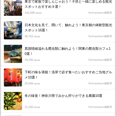
東京で家族で楽しんじゃおう！子供と一緒に楽しめる観光
スポットおすすめ９選！
244,098
SeeingJapan編集部
views
日本文化を見て、聞いて、触れよう！東京都の体験型観光
スポット16選！
36,762
SeeingJapan編集部
views
異国情緒溢れる爬虫類に触れよう！関東の爬虫類カフェ1
0選！
29,290
SeeingJapan編集部
views
下町の味を堪能！浅草で必ず食べたいおすすめご当地グル
メ10選！
20,046
SeeingJapan編集部
views
冬の味覚！神奈川県でみかん狩りができる農園10選
21,330
SeeingJapan編集部
views