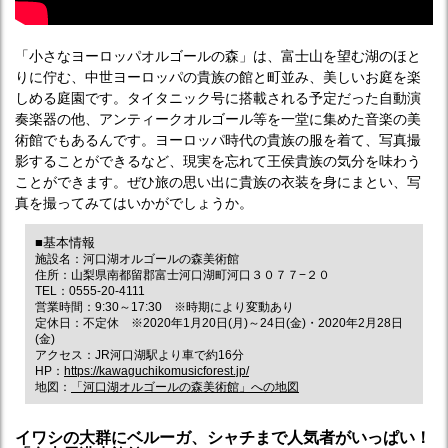
「小さなヨーロッパオルゴールの森」は、富士山を望む湖のほと
りに佇む、中世ヨーロッパの貴族の館と町並み、美しいお庭を楽
しめる庭園です。タイタニック号に搭載される予定だった自動演
奏楽器の他、アンティークオルゴール等を一堂に集めた音楽の美
術館でもあるんです。ヨーロッパ時代の貴族の服を着て、写真撮
影することができるなど、現実を忘れて王侯貴族の気分を味わう
ことができます。ぜひ旅の思い出に貴族の衣装を身にまとい、写
真を撮ってみてはいかがでしょうか。
■基本情報
施設名：河口湖オルゴールの森美術館
住所：山梨県南都留郡富士河口湖町河口３０７７−２０
TEL：0555-20-4111
営業時間：9:30～17:30 ※時期により変動あり
定休日：不定休 ※2020年1月20日(月)～24日(金)・2020年2月28日
(金)
アクセス：JR河口湖駅より車で約16分
HP：
https://kawaguchikomusicforest.jp/
地図：
「河口湖オルゴールの森美術館」への地図
イワシの大群にベルーガ、シャチまで人気者がいっぱい！