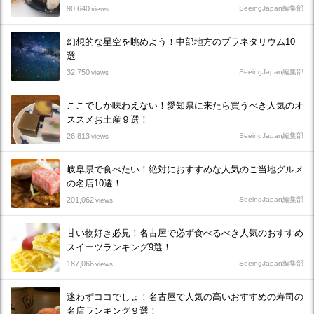
90,640
SeeingJapan編集部
views
幻想的な星空を眺めよう！中部地方のプラネタリウム10
選
32,750
SeeingJapan編集部
views
ここでしか味わえない！愛知県に来たら買うべき人気のオ
ススメお土産９選！
26,813
SeeingJapan編集部
views
岐阜県で食べたい！絶対におすすめな人気のご当地グルメ
の名店10選！
201,062
SeeingJapan編集部
views
甘い物好き必見！名古屋で必ず食べるべき人気のおすすめ
スイーツランキング9選！
187,066
SeeingJapan編集部
views
迷わずココでしょ！名古屋で人気の高いおすすめの寿司の
名店ランキング９選！