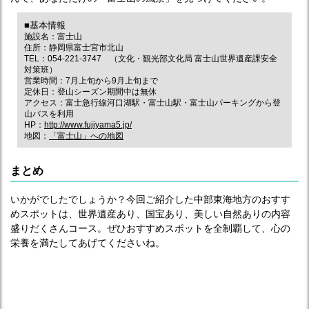
■基本情報
施設名：富士山
住所：静岡県富士宮市北山
TEL：054-221-3747 （文化・観光部文化局 富士山世界遺産課安全
対策班）
営業時間：7月上旬から9月上旬まで
定休日：登山シーズン期間中は無休
アクセス：富士急行線河口湖駅・富士山駅・富士山パーキングから登
山バスを利用
HP：
http://www.fujiyama5.jp/
地図：
「富士山」への地図
まとめ
いかがでしたでしょうか？今回ご紹介した中部東海地方のおすす
めスポットは、世界遺産あり、国宝あり、美しい自然ありの内容
盛りだくさんコース。ぜひおすすめスポットを全制覇して、心の
栄養を満たしてあげてくださいね。