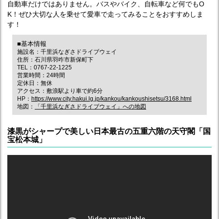
自動車だけではありません。バスやバイク、自転車など何でもO
K！ぜひ大切な人を乗せて愛車で走ってみることをおすすめしま
す！
■基本情報
施設名：千里浜なぎさドライブウェイ
住所：石川県羽咋市新保町下
TEL：0767-22-1225
営業時間：24時間
定休日：無休
アクセス：敷浪駅より車で約6分
HP：
https://www.city.hakui.lg.jp/kankou/kankoushisetsu/3168.html
地図：
「千里浜なぎさドライブウェイ」への地図
漆黒がシャープで美しい日本最古の五重六階の天守閣「国
宝松本城」