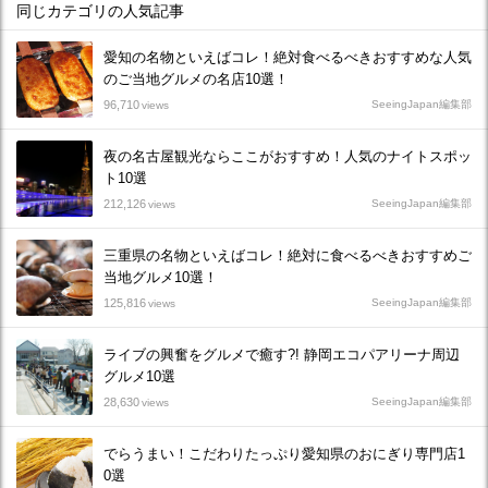
同じカテゴリの人気記事
愛知の名物といえばコレ！絶対食べるべきおすすめな人気
のご当地グルメの名店10選！
96,710
SeeingJapan編集部
views
夜の名古屋観光ならここがおすすめ！人気のナイトスポッ
ト10選
212,126
SeeingJapan編集部
views
三重県の名物といえばコレ！絶対に食べるべきおすすめご
当地グルメ10選！
125,816
SeeingJapan編集部
views
ライブの興奮をグルメで癒す?! 静岡エコパアリーナ周辺
グルメ10選
28,630
SeeingJapan編集部
views
でらうまい！こだわりたっぷり愛知県のおにぎり専門店1
0選