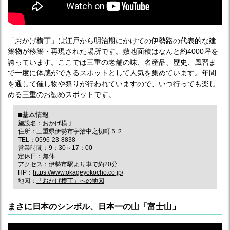
「おかげ横丁」は江戸から明治期にかけての伊勢路の代表的な建
築物が移築・再現された場所です。敷地面積はなんと約4000坪を
誇っています。ここでは三重の老舗の味、名産品、歴史、風習ま
で一度に体感ができるスポットとして人気を集めています。年間
を通して催し物や祭りが行われていますので、いつ行っても楽し
める三重のお勧めスポットです。
■基本情報
施設名：おかげ横丁
住所：三重県伊勢市宇治中之切町５２
TEL：0596-23-8838
営業時間：9：30～17：00
定休日：無休
アクセス：伊勢市駅より車で約20分
HP：
https://www.okageyokocho.co.jp/
地図：
「おかげ横丁」への地図
まさに日本のシンボル、日本一の山「富士山」