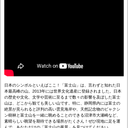
日本のシンボルといえばここ！「富士山」は、言わずと知れた日
本最高峰の山。2013年には世界文化遺産に登録されました。日本
の歴史や文化、文学や芸術に至るまで数々の影響を及ぼした富士
山は、どこから観ても美しい山です。特に、静岡県内には富士の
絶景が見られると評判の高い雲見海岸や、天然記念物のビャクシ
ン樹林と富士山を一緒に眺めることのできる沼津市大瀬崎など、
素晴らしい眺望を期待できる場所がたくさん！ぜひ現地に足を運
んで、あなただけの「富士山の風景」を見つけてください。