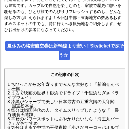
も豊富です。カップルで自然を楽しむのも、家族で歴史に想いを
馳せるのも、ひとり旅でのんびりリフレッシュするのも、どんな
楽しみ方も叶えられますよ！今回は中部・東海地方の数あるおす
すめスポットの中でも、特に行くべき観光地をご紹介します。ぜ
ひお出かけの参考になさってください。
夏休みの格安航空券は新幹線より安い！Skyticketで探そ
う☆
この記事の目次
1
ちびっこからお年寄りまでみんな大好き！「新潟せんべ
い王国」
2
まるで映画の世界！砂浜でドライブ「千里浜なぎさドラ
イブウェイ」
3
漆黒がシャープで美しい日本最古の五重六階の天守閣
「国宝松本城」
4
気分は戦国時代の人。タイムスリップしたような「一乗
谷朝倉氏遺跡」
5
幸せのパワースポットにあやかりたいなら「海王丸パー
ク」がおすすめ
6
気分はまるで中世の王侯貴族「小さなヨーロッパオルゴ