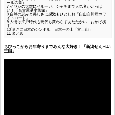
ールの森」
7
イワシの大群にベルーガ、シャチまで人気者がいっぱ
い！「名古屋港水族館」
8
自然の恵みと美しさに感激もひとしお「白山白川郷ホワ
イトロード」
9
人情は江戸時代も現代も変わらずあたたかい「おかげ横
丁」
10
まさに日本のシンボル、日本一の山「富士山」
11
まとめ
ちびっこからお年寄りまでみんな大好き！「新潟せんべい
王国」