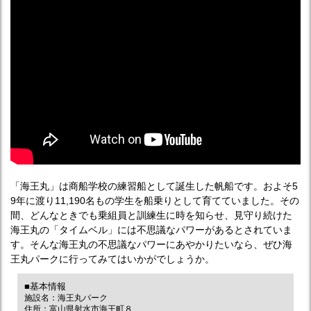
「海王丸」は商船学校の練習船として誕生した帆船です。およそ5
9年に渡り11,190名もの学生を船乗りとして育てていました。その
間、どんなときでも乗組員と訓練生に時を知らせ、見守り続けた
海王丸の「タイムベル」には不思議なパワーがあるとされていま
す。そんな海王丸の不思議なパワーにあやかりたいなら、ぜひ海
王丸パークに行ってみてはいかがでしょうか。
■基本情報
施設名：海王丸パーク
住所：富山県射水市海王町８