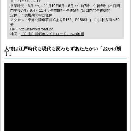
TEL：0577-33-1111
営業時間：6月上旬～11月10日6月～8月：午前7時～午後6時（出口閉
門午後7時）9月～11月：午前8時～午後5時（出口閉門午後6時）
定休日：供用期間中は無休
アクセス：東海北陸道荘川ICよりR158、R156経由、白川村方面へ50
分
HP：
http://hs-whiteroad.jp/
地図：
「白山白川郷ホワイトロード」への地図
人情は江戸時代も現代も変わらずあたたかい「おかげ横
丁」