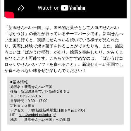
「新潟せんべい王国」は、国民的お菓子として人気のせんべい
「ばかうけ」の会社が行っているテーマパークです。新潟せんべ
い王国に行くと、実際にせんべいを焼いている様子が見られた
り、実際に体験で焼き菓子を作ることができたりも。また、施設
内にいは「ばかうけ稲荷」があり、絵馬を奉納したり、おみくじ
をひくことも可能です。こちらでおすすめなのは、「ばかうけコ
ロッケやせんべいソフトを食べること」。新潟せんべい王国でし
か食べられない味をぜひ楽しんでください！
■基本情報
施設名：新潟せんべい王国
住所：新潟県新潟市北区新崎２６６１
TEL：025-259-0161
営業時間：9:30～17:00
定休日：火曜日
アクセス：JR白新線新崎駅北口側下車徒歩20分
HP：
http://senbei-oukoku.jp/
地図：
「新潟せんべい王国」への地図