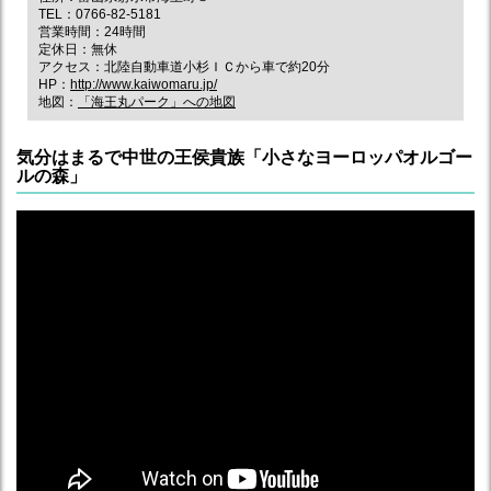
TEL：0766-82-5181
営業時間：24時間
定休日：無休
アクセス：北陸自動車道小杉ＩＣから車で約20分
HP：
http://www.kaiwomaru.jp/
地図：
「海王丸パーク」への地図
気分はまるで中世の王侯貴族「小さなヨーロッパオルゴー
ルの森」