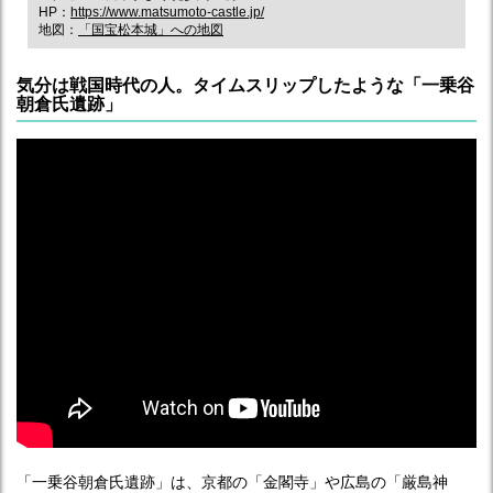
HP：
https://www.matsumoto-castle.jp/
地図：
「国宝松本城」への地図
気分は戦国時代の人。タイムスリップしたような「一乗谷
朝倉氏遺跡」
「一乗谷朝倉氏遺跡」は、京都の「金閣寺」や広島の「厳島神