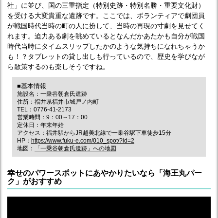
社」に並び、国の三重指定（特別史跡・特別名勝・重要文化財）
を受ける大変貴重な遺跡です。ここでは、ボランティアで劇団員
が戦国時代当時の町の人に扮して、当時の再現の寸劇を見せてく
れます。迫力ある劇を眺めているとなんだかあたかも自分が戦国
時代当時にタイムスリップしたかのような気持ちになれちゃうか
も！？タブレットの貸し出しも行っているので、歴史を学びなが
ら散策するのも楽しそうですね。
■基本情報
施設名：一乗谷朝倉氏遺跡
住所：福井県福井市城戸ノ内町
TEL：0776-41-2173
営業時間：9：00～17：00
定休日：年末年始
アクセス：福井駅からJR越美北線で一乗谷駅下車徒歩15分
HP：
https://www.fuku-e.com/010_spot/?id=2
地図：
「一乗谷朝倉氏遺跡」への地図
幸せのパワースポットにあやかりたいなら「海王丸パー
ク」がおすすめ