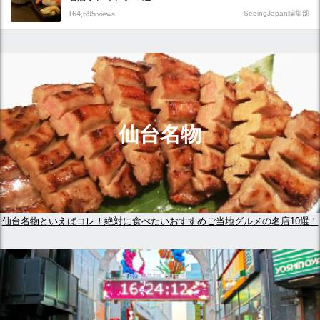
164,695
SeeingJapan編集部
views
仙台名物
仙台名物といえばコレ！絶対に食べたいおすすめご当地グルメの名店10選！