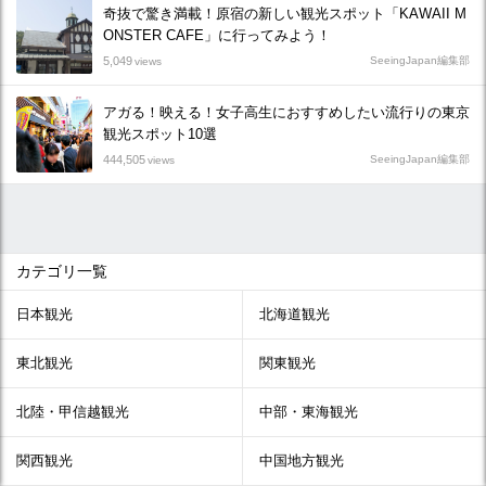
奇抜で驚き満載！原宿の新しい観光スポット「KAWAII M
ONSTER CAFE」に行ってみよう！
5,049
SeeingJapan編集部
views
アガる！映える！女子高生におすすめしたい流行りの東京
観光スポット10選
444,505
SeeingJapan編集部
views
カテゴリ一覧
日本観光
北海道観光
東北観光
関東観光
北陸・甲信越観光
中部・東海観光
関西観光
中国地方観光