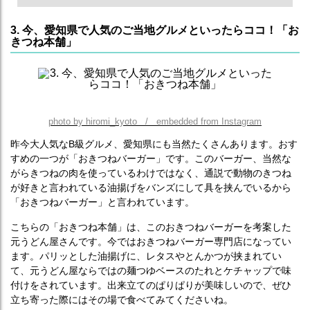
3. 今、愛知県で人気のご当地グルメといったらココ！「お
きつね本舗」
photo by hiromi_kyoto / embedded from Instagram
昨今大人気なB級グルメ、愛知県にも当然たくさんあります。おす
すめの一つが「おきつねバーガー」です。このバーガー、当然な
がらきつねの肉を使っているわけではなく、通説で動物のきつね
が好きと言われている油揚げをバンズにして具を挟んでいるから
「おきつねバーガー」と言われています。
こちらの「おきつね本舗」は、このおきつねバーガーを考案した
元うどん屋さんです。今ではおきつねバーガー専門店になってい
ます。パリッとした油揚げに、レタスやとんかつが挟まれてい
て、元うどん屋ならではの麺つゆベースのたれとケチャップで味
付けをされています。出来立てのぱりぱりが美味しいので、ぜひ
立ち寄った際にはその場で食べてみてくださいね。