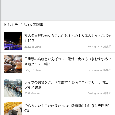
同じカテゴリの人気記事
夜の名古屋観光ならここがおすすめ！人気のナイトスポッ
ト10選
212,136
SeeingJapan編集部
views
三重県の名物といえばコレ！絶対に食べるべきおすすめご
当地グルメ10選！
125,816
SeeingJapan編集部
views
ライブの興奮をグルメで癒す?! 静岡エコパアリーナ周辺
グルメ10選
28,640
SeeingJapan編集部
views
でらうまい！こだわりたっぷり愛知県のおにぎり専門店1
0選