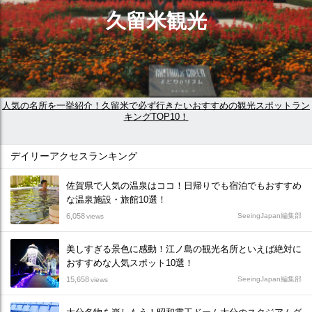
久留米観光
人気の名所を一挙紹介！久留米で必ず行きたいおすすめの観光スポットラン
キングTOP10！
デイリーアクセスランキング
佐賀県で人気の温泉はココ！日帰りでも宿泊でもおすすめ
な温泉施設・旅館10選！
6,058
SeeingJapan編集部
views
美しすぎる景色に感動！江ノ島の観光名所といえば絶対に
おすすめな人気スポット10選！
15,658
SeeingJapan編集部
views