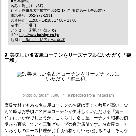
■基本情報
名称：鳥しげ 錦店
住所：愛知県名古屋市中区錦3-18-21 東京第一ホテル錦1F
電話番号：052-972-1331
営業時間：11:00～14:30 / 17:00～23:00
定休日：日曜日
アクセス：栄駅より徒歩3分
HP：
http://www.torisige.co.jp/
地図：
「鳥しげ 錦店」への地図
9. 美味しい名古屋コーチンをリーズナブルにいただく「鶏
三和」
photo by tagami7580 / embedded from Instagram
高級食材でもある名古屋コーチンのお店は高くて敷居が高い、な
んて時はお手頃に名古屋コーチンが美味しくいただける「鶏三
和」はいかがでしょうか。こちらは、名古屋コーチンを昭和の初
期から育成している三和グループの直営店舗です。名古屋コーチ
ン尽くしのコース料理がお手頃価格からいただけるのは、そんな