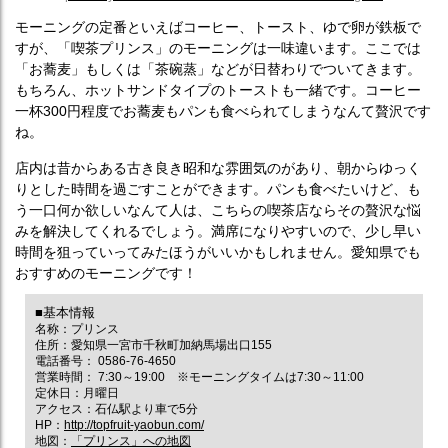
モーニングの定番といえばコーヒー、トースト、ゆで卵が鉄板で
すが、「喫茶プリンス」のモーニングは一味違います。ここでは
「お蕎麦」もしくは「茶碗蒸」などが日替わりでついてきます。
もちろん、ホットサンドタイプのトーストも一緒です。コーヒー
一杯300円程度でお蕎麦もパンも食べられてしまうなんて贅沢です
ね。
店内は昔からある古き良き昭和な雰囲気のがあり、朝からゆっく
りとした時間を過ごすことができます。パンも食べたいけど、も
う一口何か欲しいなんて人は、こちらの喫茶店ならその贅沢な悩
みを解決してくれるでしょう。満席になりやすいので、少し早い
時間を狙っていってみたほうがいいかもしれません。愛知県でも
おすすめのモーニングです！
■基本情報
名称：プリンス
住所：愛知県一宮市千秋町加納馬場出口155
電話番号： 0586-76-4650
営業時間： 7:30～19:00 ※モーニングタイムは7:30～11:00
定休日：月曜日
アクセス：石仏駅より車で5分
HP：
http://topfruit-yaobun.com/
地図：
「プリンス」への地図