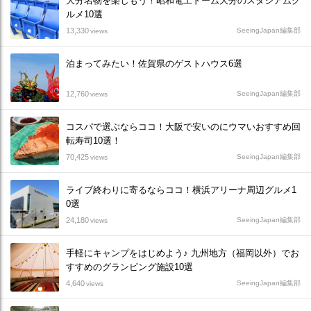
大分名物を楽しもう！昭和電工ドーム大分のスタジアムグ
ルメ10選
13,330
SeeingJapan編集部
views
泊まってみたい！佐賀県のゲストハウス6選
12,760
SeeingJapan編集部
views
コスパで選ぶならココ！大阪で安いのにウマいおすすめ回
転寿司10選！
70,425
SeeingJapan編集部
views
ライブ終わりに寄るならココ！横浜アリーナ周辺グルメ1
0選
24,180
SeeingJapan編集部
views
手軽にキャンプをはじめよう♪ 九州地方（福岡以外）でお
すすめのグランピング施設10選
4,640
SeeingJapan編集部
views