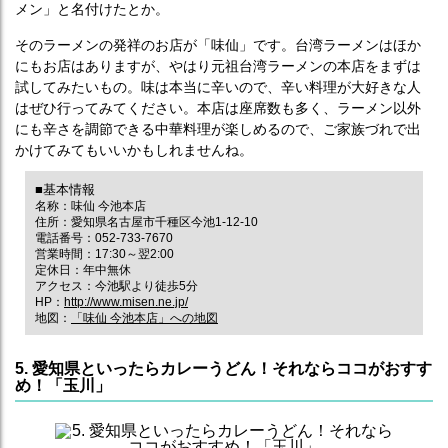
メン」と名付けたとか。
そのラーメンの発祥のお店が「味仙」です。台湾ラーメンはほか
にもお店はありますが、やはり元祖台湾ラーメンの本店をまずは
試してみたいもの。味は本当に辛いので、辛い料理が大好きな人
はぜひ行ってみてください。本店は座席数も多く、ラーメン以外
にも辛さを調節できる中華料理が楽しめるので、ご家族づれで出
かけてみてもいいかもしれませんね。
■基本情報
名称：味仙 今池本店
住所：愛知県名古屋市千種区今池1-12-10
電話番号：052-733-7670
営業時間：17:30～翌2:00
定休日：年中無休
アクセス：今池駅より徒歩5分
HP：
http://www.misen.ne.jp/
地図：
「味仙 今池本店」への地図
5. 愛知県といったらカレーうどん！それならココがおすす
め！「玉川」