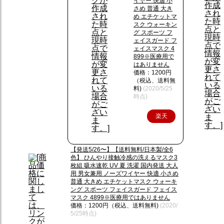
イヤー 快適 小
さめ 普通 大き
め エチケットマ
スク ウォーキン
グ スポーツ フ
ェイスガード フ
ェイスマスク 4
899※医療用で
はありません
価格：1200円
（税込、送料無
料)
(2020/5/25
時点)
楽天
で購
入
【発送5/26〜】【送料無料/日本製/全6
色】 ひんやり接触冷感の洗えるマスク3
枚組 吸水速乾 UV 夏 洗濯 国内発送 大人
用 男女兼用 ノーズワイヤー 快適 小さめ
普通 大きめ エチケットマスク ウォーキ
ング スポーツ フェイスガード フェイス
マスク 4899※医療用ではありません
価格：1200円（税込、送料無料)
(2020/
5/25時点)