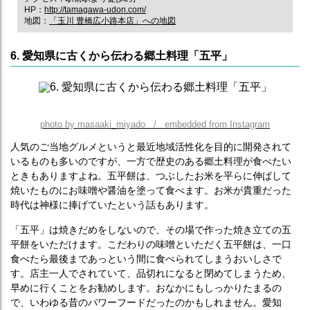
HP：
http://tamagawa-udon.com/
地図：
「玉川 豊橋広小路本店」への地図
6. 愛知県に古くから伝わる郷土料理「五平」
photo by masaaki_miyado / embedded from Instagram
人気のご当地グルメというと最近地域活性化を目的に開発されて
いるものも多いのですが、一方で歴史のある郷土料理が食べたい
ときもありますよね。五平餅は、つぶしたお米を平らに伸ばして
焼いたものにお味噌や醤油を塗って食べます。お米が貴重だった
時代は神様に捧げていたという話もあります。
「五平」は焼きだめをしないので、その場で作った焼き立ての五
平餅をいただけます。こだわりの味噌といただく五平餅は、一口
食べたら最後まであっという間に食べられてしまうおいしさで
す。店主一人でされていて、品切れになると閉めてしまうため、
早めに行くことをお勧めします。おなかにもしっかりたまるの
で、いわゆる昔のパワーフードだったのかもしれません。愛知