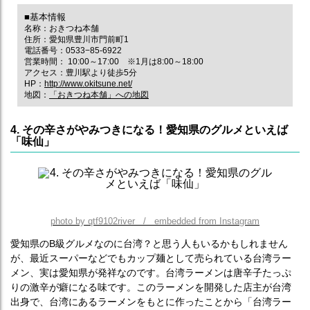
■基本情報
名称：おきつね本舗
住所：愛知県豊川市門前町1
電話番号：0533−85-6922
営業時間： 10:00～17:00 ※1月は8:00～18:00
アクセス：豊川駅より徒歩5分
HP：
http://www.okitsune.net/
地図：
「おきつね本舗」への地図
4. その辛さがやみつきになる！愛知県のグルメといえば
「味仙」
photo by qtf9102river / embedded from Instagram
愛知県のB級グルメなのに台湾？と思う人もいるかもしれません
が、最近スーパーなどでもカップ麺として売られている台湾ラー
メン、実は愛知県が発祥なのです。台湾ラーメンは唐辛子たっぷ
りの激辛が癖になる味です。このラーメンを開発した店主が台湾
出身で、台湾にあるラーメンをもとに作ったことから「台湾ラー