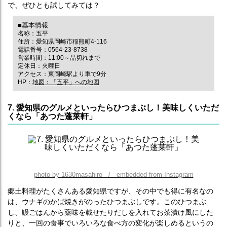
で、ぜひとも試してみては？
■基本情報
名称：五平
住所：愛知県岡崎市稲熊町4-116
電話番号：0564-23-8738
営業時間：11:00～品切れまで
定休日：火曜日
アクセス：東岡崎駅より車で9分
HP：
地図：
「五平」への地図
7. 愛知県のグルメといったらひつまぶし！美味しくいただ
くなら「あつた蓬莱軒」
photo by 1630masahiro / embedded from Instagram
郷土料理がたくさんある愛知県ですが、その中でも得に有名なの
は、ウナギのかば焼きがのったひつまぶしです。このひつまぶ
し、鰻ごはんから薬味を載せたりだしを入れてお茶漬け風にした
りと、一回の食事でいろいろな食べ方の変化が楽しめるというの