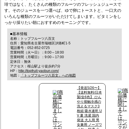
琲ではなく、たくさんの種類のフルーツのフレッシュジュースで
す。そのジュースを一つ選べば、ゆで卵にトーストと、一口大の
いろんな種類のフルーツがいただけてしまいます。ビタミンをし
っかり採りたい朝におすすめのモーニングです。
■基本情報
名称：トップフルーツ八百文
住所：愛知県名古屋市瑞穂区汐路町1-5
電話番号：052-852-0725
営業時間（火〜日）：8:00～18:00
営業時間（月曜日）：9:00～17:00
定休日：無休
アクセス：桜山駅より徒歩約7分
HP：
http://topfruit-yaobun.com/
地図：
「トップフルーツ八百文」への地図
【発送5/26〜】
【送料無料/日本
製/全6色】 ひん
やり接触冷感の
洗えるマスク3
枚組 吸水速乾 U
V 夏 洗濯 国内
発送 大人用 男
女兼用 ノーズワ