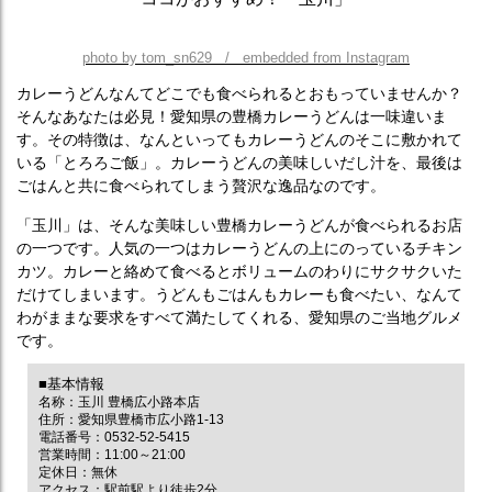
photo by tom_sn629 / embedded from Instagram
カレーうどんなんてどこでも食べられるとおもっていませんか？
そんなあなたは必見！愛知県の豊橋カレーうどんは一味違いま
す。その特徴は、なんといってもカレーうどんのそこに敷かれて
いる「とろろご飯」。カレーうどんの美味しいだし汁を、最後は
ごはんと共に食べられてしまう贅沢な逸品なのです。
「玉川」は、そんな美味しい豊橋カレーうどんが食べられるお店
の一つです。人気の一つはカレーうどんの上にのっているチキン
カツ。カレーと絡めて食べるとボリュームのわりにサクサクいた
だけてしまいます。うどんもごはんもカレーも食べたい、なんて
わがままな要求をすべて満たしてくれる、愛知県のご当地グルメ
です。
■基本情報
名称：玉川 豊橋広小路本店
住所：愛知県豊橋市広小路1-13
電話番号：0532-52-5415
営業時間：11:00～21:00
定休日：無休
アクセス：駅前駅より徒歩2分