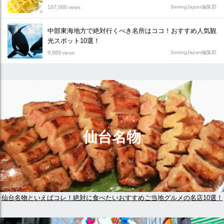
187,066
SeeingJapan編集部
views
中部東海地方で絶対行くべき名所はココ！おすすめ人気観
光スポット10選！
9,989
SeeingJapan編集部
views
仙台名物
仙台名物といえばコレ！絶対に食べたいおすすめご当地グルメの名店10選！