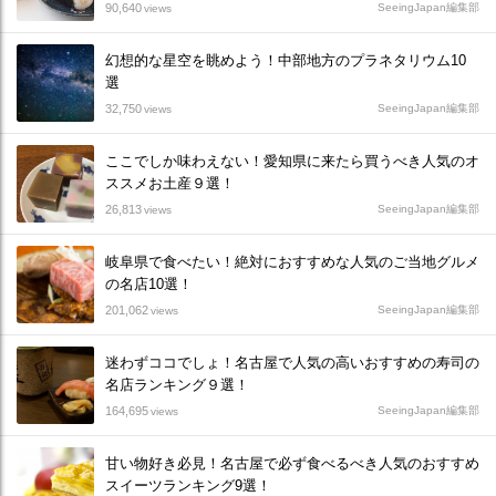
90,640
SeeingJapan編集部
views
幻想的な星空を眺めよう！中部地方のプラネタリウム10
選
32,750
SeeingJapan編集部
views
ここでしか味わえない！愛知県に来たら買うべき人気のオ
ススメお土産９選！
26,813
SeeingJapan編集部
views
岐阜県で食べたい！絶対におすすめな人気のご当地グルメ
の名店10選！
201,062
SeeingJapan編集部
views
迷わずココでしょ！名古屋で人気の高いおすすめの寿司の
名店ランキング９選！
164,695
SeeingJapan編集部
views
甘い物好き必見！名古屋で必ず食べるべき人気のおすすめ
スイーツランキング9選！