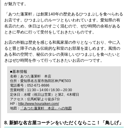
が魅力です。
「あつた蓬莱軒」は創業140年の歴史あるひつまぶしを食べられる
お店です。ひつまぶしのルーツともいわれています。愛知県の有
名店のため、休日はものすごく混むので、ぜひ時間の余裕がある
ときに早めに行って受付をしておきたいものです。
お店の外観は歴史を感じる和風家屋の作りとなっており、中に入
ると畳と障子のある伝統的な和室のお部屋を楽しめます。風情の
ある和の空間で、秘伝のタレの美味しいひつまぶしを食べたいと
きはぜひ時間を作って行っておきたいお店の一つです。
■基本情報
名称：あつた蓬莱軒 本店
住所：愛知県名古屋市熱田区神戸町503
電話番号：052-671-8686
営業時間：11:30～14:00 / 16:30～20:30
定休日：水曜（祝日は営業）と第2、4木曜日
アクセス：伝馬町駅より徒歩7分
HP：
http://www.houraiken.com/
地図：
「あつた蓬莱軒 本店」への地図
8. 新鮮な名古屋コーチンをいただくならここ！「鳥しげ」