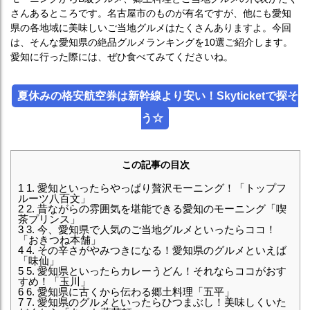
さんあるところです。名古屋市のものが有名ですが、他にも愛知
県の各地域に美味しいご当地グルメはたくさんありますよ。今回
は、そんな愛知県の絶品グルメランキングを10選ご紹介します。
愛知に行った際には、ぜひ食べてみてくださいね。
夏休みの格安航空券は新幹線より安い！Skyticketで探そ
う☆
この記事の目次
1
1. 愛知といったらやっぱり贅沢モーニング！「トップフ
ルーツ八百文」
2
2. 昔ながらの雰囲気を堪能できる愛知のモーニング「喫
茶プリンス」
3
3. 今、愛知県で人気のご当地グルメといったらココ！
「おきつね本舗」
4
4. その辛さがやみつきになる！愛知県のグルメといえば
「味仙」
5
5. 愛知県といったらカレーうどん！それならココがおす
すめ！「玉川」
6
6. 愛知県に古くから伝わる郷土料理「五平」
7
7. 愛知県のグルメといったらひつまぶし！美味しくいた