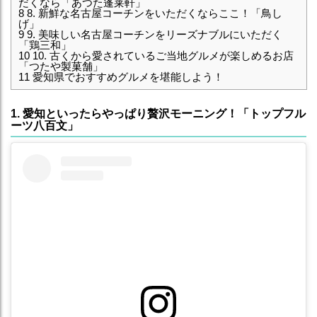
だくなら「あつた蓬莱軒」
8
8. 新鮮な名古屋コーチンをいただくならここ！「鳥し
げ」
9
9. 美味しい名古屋コーチンをリーズナブルにいただく
「鶏三和」
10
10. 古くから愛されているご当地グルメが楽しめるお店
「つたや製菓舗」
11
愛知県でおすすめグルメを堪能しよう！
1. 愛知といったらやっぱり贅沢モーニング！「トップフル
ーツ八百文」