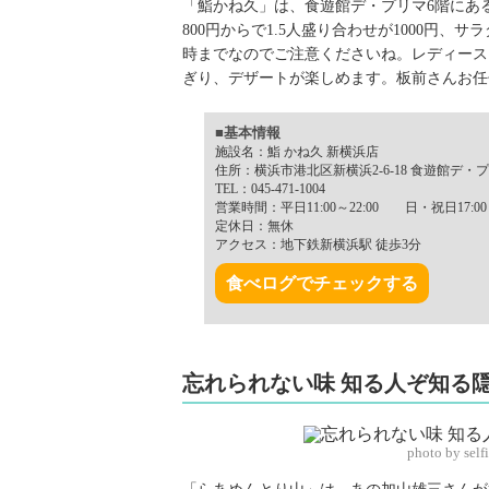
「鮨かね久」は、食遊館デ・プリマ6階にあ
800円からで1.5人盛り合わせが1000円、
時までなのでご注意くださいね。レディース
ぎり、デザートが楽しめます。板前さんお任
■基本情報
施設名：鮨 かね久 新横浜店
住所：横浜市港北区新横浜2-6-18 食遊館デ・プ
TEL：045-471-1004
営業時間：平日11:00～22:00 日・祝日17:00～
定休日：無休
アクセス：地下鉄新横浜駅 徒歩3分
食べログでチェックする
忘れられない味 知る人ぞ知る
photo by sel