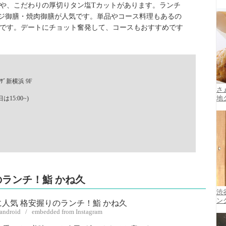
や、こだわりの厚切りタン塩Tカットがあります。ランチ
ジ御膳・焼肉御膳が人気です。単品やコース料理もあるの
です。デートにチョット奮発して、コースもおすすめです
ｻﾞ新横浜 9F
さ
は15:00~)
地
日
のランチ！鮨 かね久
渋
ン
aandroid / embedded from Instagram