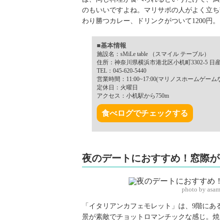
のもいいですよね。マリサポの人がよく立ち
わり勝つカレー、ドリンクがついて1200円
■基本情報
施設名：sMiLe table （スマイル テーブル）
住所：神奈川県横浜市港北区小机町3302-5 
TEL：045-620-5440
営業時間：11:00~17:00(マリノスホーム
定休日：火曜日
アクセス：小机駅から750m
食べログでチェックする
夜のデートにおすすめ！窓際が
photo by asa
「イタリアンカフェモレット」は、9階にあ
景が素敵でチョットロマンチックな感じ。焼