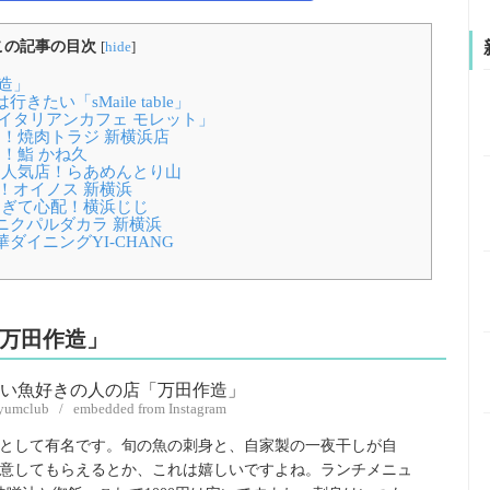
この記事の目次
[
hide
]
造」
い「sMaile table」
イタリアンカフェ モレット」
！焼肉トラジ 新横浜店
！鮨 かね久
的人気店！らあめんとり山
！オイノス 新横浜
すぎて心配！横浜じじ
ニクパルダカラ 新横浜
イニングYI-CHANG
万田作造」
yumclub / embedded from Instagram
として有名です。旬の魚の刺身と、自家製の一夜干しが自
意してもらえるとか、これは嬉しいですよね。ランチメニュ