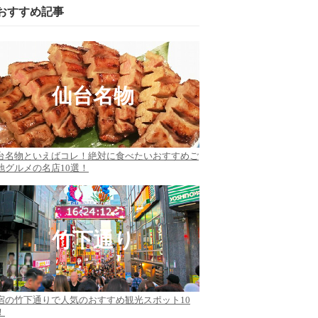
おすすめ記事
仙台名物
台名物といえばコレ！絶対に食べたいおすすめご
地グルメの名店10選！
竹下通り
宿の竹下通りで人気のおすすめ観光スポット10
！