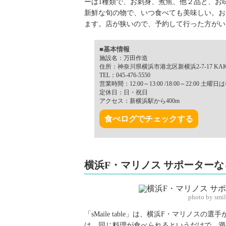
ーは1種類で、お刺身、煮魚、他２品と、お味
新鮮な旬の物で、いつ食べても美味しい。おま
ます。店が狭いので、予約して行った方がい
■基本情報
施設名：万田作造
住所：神奈川県横浜市港北区新横浜2-7-17 KAK
TEL：045-476-5550
営業時間：12:00～13:00 /18:00～22:00 土
定休日：日・祝日
アクセス：新横浜駅から400m
食べログでチェックする
横浜F・マリノス サポーターなら一
photo by smi
「sMaile table」は、横浜F・マリノ
は、同じ料理が食べられるというだけで、満