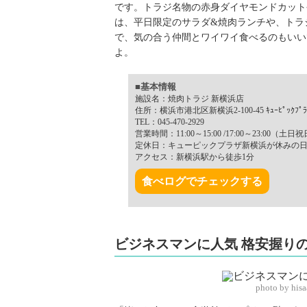
です。トラジ名物の赤身ダイヤモンドカット
は、平日限定のサラダ&焼肉ランチや、トラ
で、気の合う仲間とワイワイ食べるのもいい
よ。
■基本情報
施設名：焼肉トラジ 新横浜店
住所：横浜市港北区新横浜2-100-45 ｷｭｰﾋﾟｯｸﾌﾟﾗ
TEL：045-470-2929
営業時間：11:00～15:00 /17:00～23:00（土日祝日
定休日：キューピックプラザ新横浜が休みの
アクセス：新横浜駅から徒歩1分
食べログでチェックする
ビジネスマンに人気 格安握り
photo by his