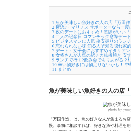
1
魚が美味しい魚好きの人の店「万田作
2
横浜F・マリノス サポーターなら一度は行きた
3
夜のデートにおすすめ！窓際がいい「
4
二人の記念日 ロマンチック窓際デート
5
ビジネスマンに人気 格安握りのランチ
6
忘れられない味 知る人ぞ知る隠れ家
7
デート・女子会におすすめイタリアン
8
女将さんが人気の駅チカ鉄板焼き 安
9
ランチで行く?飲み会でもりあがる？!
10
辛い物好きには物足りないかも！ 中華ダ
11
まとめ
魚が美味しい魚好きの人の店「
photo by yum
「万国作造」は、魚の好きな人が集まるお店
慢。事前に相談すれば、好きな魚や料理を用