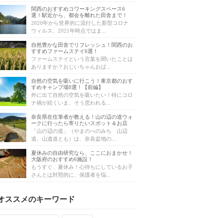
関西のおすすめコワーキングスペース6
選！駅近から、都会を離れた田舎まで！
2020年から世界的に流行した新型コロナ
ウィルス、2021年時点ではま...
自然豊かな田舎でリフレッシュ！関西のお
すすめファームステイ6選！
ファームステイという言葉を聞いたことは
ありますか？おじいちゃんおば...
自然の空気を吸いに行こう！東京都のおす
すめキャンプ場8選！【前編】
外に出て自然の空気を吸いたい！特にコロ
ナ禍が続くいま、そう思われる...
奈良県在住筆者が教える！山の辺の道ウォ
ークに行ったら寄りたいスポット＆お店
「山の辺の道」（やまのべのみち 山辺
道、山邉道とも）は、奈良盆地の...
夏休みの自由研究なら、ここにおまかせ！
大阪府のおすすめ6施設！
もうすぐ、夏休み！心待ちにしているお子
さんとは対照的に、保護者を悩...
オススメのキーワード