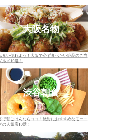
大阪名物
ぁ食い倒れよう！大阪で必ず食べたい絶品のご当
グルメ10選！
渋谷朝食
谷で朝ごはんならココ！絶対におすすめなモーニ
グの人気店10選！