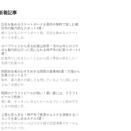
新着記事
注目を集めるスケートボードを屋内や無料で楽しむ横
浜市の魅力的なスポット4選！
盛り上がるスケートボード熱。注目を集めるスケート
ボードを楽しみ...
ロープウェイから見る紅葉は絶景！滝やお寺とのコラ
ボも魅力的な行った気になれる神戸市の紅葉スポット4
選！
紅葉狩りに行きたい！と心から思う季節が来ました！
全国で紅葉スポ...
関西在住者がおすすめする関西の避暑地6選！穴場から
定番スポットまで
毎年、夏の暑さが厳しさを増しているように感じます
よね？太陽がギ...
関西のクラフトビールが熱い！暑い夏には、クラフト
ビールで乾杯！
暑い夏、キンキンに冷えたビールをグビッと飲み干す
ときの快感と言...
上質な安らぎを！神戸市で夜景やエステを堪能するバ
カンスを楽しめるホテル4選！
ホテルでのバカンスはコロナ禍で話題沸騰です！そん
なホテルとバカ...