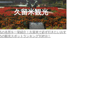
久留米観光
気の名所を一挙紹介！久留米で必ず行きたいおす
めの観光スポットランキングTOP10！