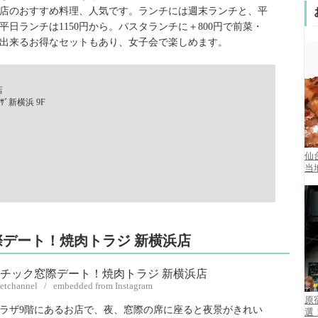
店のおすすめ料理、人気です。ランチには週末ランチと、平
平日ランチは1150円から。パスタランチに＋800円で前菜・
出来るお得なセットもあり、女子会で楽しめます。
店
ｻﾞ新横浜 9F
仙
当
際デート！焼肉トラジ 新横浜店
etchannel / embedded from Instagram
原
ラザ9階にあるお店で、夜、窓際の席に座ると夜景がきれい
選