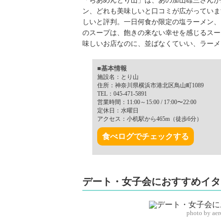
「らあめんとり山」は、あの加山雄三さんが
ン、どれも美味しいと口コミが広がっていま
しいと評判。一日何食か限定の塩ラーメン、
のスープは、飽きの来ない幸せを感じるスー
味しいお店なのに、並ばなくていい、ラーメ
■基本情報
施設名：とり山
住所：神奈川県横浜市港北区鳥山町1089
TEL：045-471-5891
営業時間：11:00～15:00 / 17:00〜22:00
定休日：水曜日
アクセス：小机駅から465m（徒歩6分）
食べログでチェックする
デート・女子会におすすめイタ
photo by ae