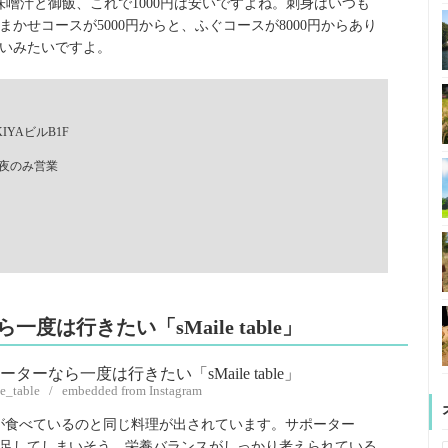
噌汁と御飯、これで1000円は安いですよね。刺身はいつも
かせコースが5000円からと、ふぐコースが8000円からあり
いみたいですよ。
IYAビルB1F
曜日は夜のみ営業
度は行きたい「sMaile table」
le_table / embedded from Instagram
スの選手が食べているのと同じ料理が出されています。サポーター
足してしまいそう。栄養バランスがしっかり考えられている