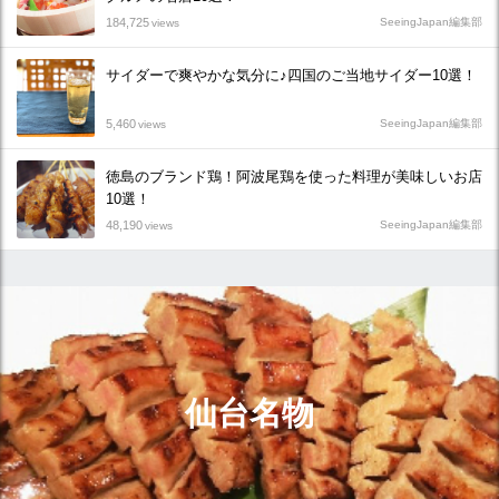
184,725
SeeingJapan編集部
views
サイダーで爽やかな気分に♪四国のご当地サイダー10選！
5,460
SeeingJapan編集部
views
徳島のブランド鶏！阿波尾鶏を使った料理が美味しいお店
10選！
48,190
SeeingJapan編集部
views
仙台名物