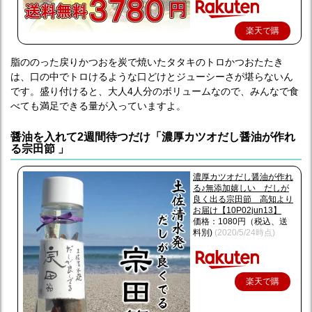
楽天で購
入
脂ののった戻りかつおを炭で焼いたタタキのトロかつおたたき
は、口の中でトロけるような口どけとジューシーさが堪らないん
です。盛り付けると、大人4人分のボリュームなので、みんなで食
べても満足できる量が入っていますよ。
醤油を入れて2週間待つだけ「濃厚カツオだし醤油が作れ
る宗田節 」
濃厚カツオだし醤油が作れ
る♪無添加嬉しい だしが
良く出る宗田節 高知より
お届け【10P02jun13】
価格：1080円（税込、送
料別)
(2020/5/24時点)
楽天で購
入