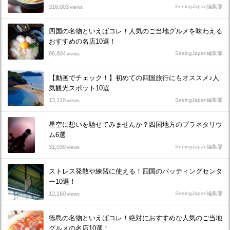
316,003
SeeingJapan編集部
views
四国の名物といえばコレ！人気のご当地グルメを味わえる
おすすめの名店10選！
86,804
SeeingJapan編集部
views
【動画でチェック！】初めての四国旅行にもオススメ♪人
気観光スポット10選
13,120
SeeingJapan編集部
views
星空に想いを馳せてみませんか？四国地方のプラネタリウ
ム6選
31,030
SeeingJapan編集部
views
ストレス発散や練習に使える！四国のバッティングセンタ
ー10選！
12,160
SeeingJapan編集部
views
徳島の名物といえばコレ！絶対におすすめな人気のご当地
グルメの名店10選！