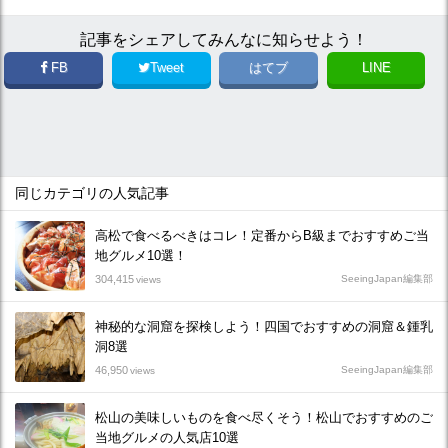
記事をシェアしてみんなに知らせよう！
FB
Tweet
はてブ
LINE
同じカテゴリの人気記事
高松で食べるべきはコレ！定番からB級までおすすめご当
地グルメ10選！
304,415
SeeingJapan編集部
views
神秘的な洞窟を探検しよう！四国でおすすめの洞窟＆鍾乳
洞8選
46,950
SeeingJapan編集部
views
松山の美味しいものを食べ尽くそう！松山でおすすめのご
当地グルメの人気店10選