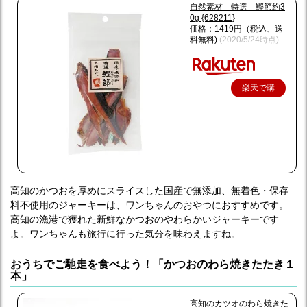
自然素材 特選 鰹節約3
0g {628211}
価格：1419円（税込、送
料無料)
(2020/5/24時点)
楽天で購
入
高知のかつおを厚めにスライスした国産で無添加、無着色・保存
料不使用のジャーキーは、ワンちゃんのおやつにおすすめです。
高知の漁港で獲れた新鮮なかつおのやわらかいジャーキーです
よ。ワンちゃんも旅行に行った気分を味わえますね。
おうちでご馳走を食べよう！「かつおのわら焼きたたき１
本」
高知のカツオのわら焼きた