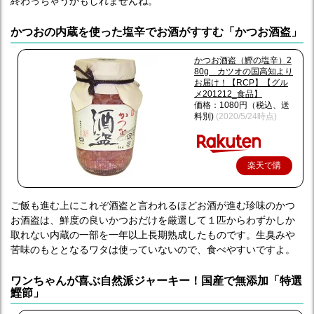
終わっちゃうかもしれませんね。
かつおの内蔵を使った塩辛でお酒がすすむ「かつお酒盗」
かつお酒盗（鰹の塩辛）2
80g カツオの国高知より
お届け！【RCP】【グル
メ201212_食品】
価格：1080円（税込、送
料別)
(2020/5/24時点)
楽天で購
入
ご飯も進む上にこれぞ酒盗と言われるほどお酒が進む珍味のかつ
お酒盗は、鮮度の良いかつおだけを厳選して１匹からわずかしか
取れない内蔵の一部を一年以上長期熟成したものです。生臭みや
苦味のもととなるワタは使っていないので、食べやすいですよ。
ワンちゃんが喜ぶ自然派ジャーキー！国産で無添加「特選
鰹節」