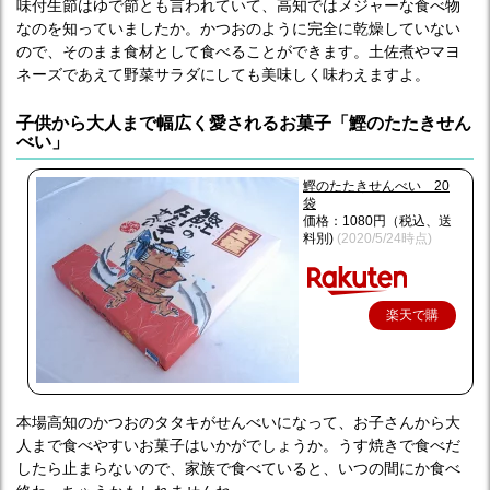
味付生節はゆで節とも言われていて、高知ではメジャーな食べ物
なのを知っていましたか。かつおのように完全に乾燥していない
ので、そのまま食材として食べることができます。土佐煮やマヨ
ネーズであえて野菜サラダにしても美味しく味わえますよ。
子供から大人まで幅広く愛されるお菓子「鰹のたたきせん
べい」
鰹のたたきせんべい 20
袋
価格：1080円（税込、送
料別)
(2020/5/24時点)
楽天で購
入
本場高知のかつおのタタキがせんべいになって、お子さんから大
人まで食べやすいお菓子はいかがでしょうか。うす焼きで食べだ
したら止まらないので、家族で食べていると、いつの間にか食べ