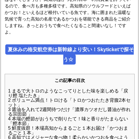
るので、食べ方も多種多様です。高知県のソウルフードといえば
かつお！といえるほど根付いている魚です。海に囲まれた温暖な
気候で育った高知の名産であるかつおを堪能できる商品をご紹介
しますね。きっとおうちで食べたくなること間違いなし！です
よ。
夏休みの格安航空券は新幹線より安い！Skyticketで探そ
う☆
この記事の目次
1
まるで大トロのようなこってりとした味を楽しめる「戻
り鰹 塩たたき」
2
ボリューム満点！トロける「トロかつおたたき背腹2本セ
ット」
3
醤油を入れて2週間待つだけ「濃厚カツオだし醤油が作れ
る宗田節 」
4
本場の鰹節がおうちで削りたて！味と香りがたまらない
「鰹本節」
5
鮮度抜群！本場高知からまるごと１本お届け「かつおま
るごと１本」
6
高知ではメジャーな食べ物！柔らかいかつおを食べよう