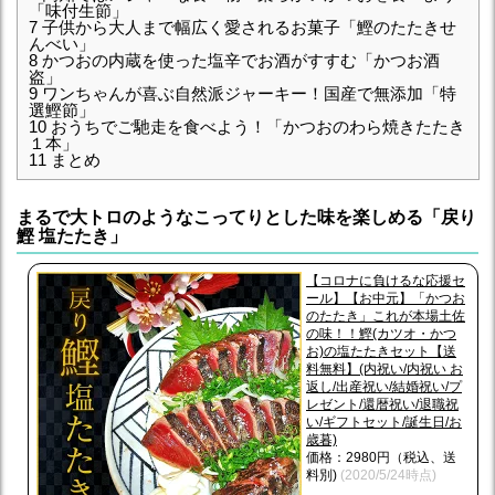
「味付生節」
7
子供から大人まで幅広く愛されるお菓子「鰹のたたきせ
んべい」
8
かつおの内蔵を使った塩辛でお酒がすすむ「かつお酒
盗」
9
ワンちゃんが喜ぶ自然派ジャーキー！国産で無添加「特
選鰹節」
10
おうちでご馳走を食べよう！「かつおのわら焼きたたき
１本」
11
まとめ
まるで大トロのようなこってりとした味を楽しめる「戻り
鰹 塩たたき」
【コロナに負けるな応援セ
ール】【お中元】「かつお
のたたき」これが本場土佐
の味！！鰹(カツオ・かつ
お)の塩たたきセット【送
料無料】(内祝い/内祝い お
返し/出産祝い/結婚祝い/プ
レゼント/還暦祝い/退職祝
い/ギフトセット/誕生日/お
歳暮)
価格：2980円（税込、送
料別)
(2020/5/24時点)