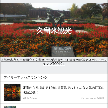
久留米観光
人気の名所を一挙紹介！久留米で必ず行きたいおすすめの観光スポットラン
キングTOP10！
デイリーアクセスランキング
定番から穴場まで！秋の滋賀県でおすすめな人気の紅葉の
名所10選！
20,177
Seeing Japan編集部
views