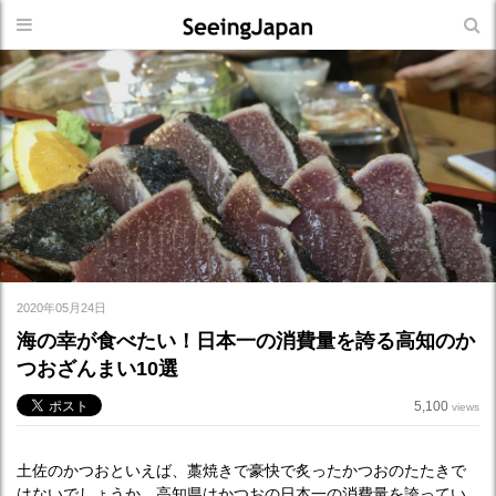
2020年05月24日
海の幸が食べたい！日本一の消費量を誇る高知のか
つおざんまい10選
5,100
views
土佐のかつおといえば、藁焼きで豪快で炙ったかつおのたたきで
はないでしょうか。高知県はかつおの日本一の消費量を誇ってい