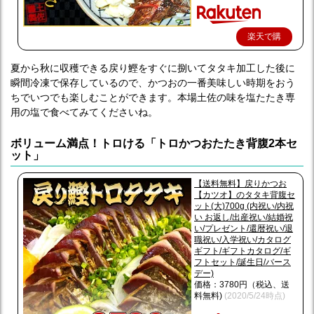
楽天で購
入
夏から秋に収穫できる戻り鰹をすぐに捌いてタタキ加工した後に
瞬間冷凍で保存しているので、かつおの一番美味しい時期をおう
ちでいつでも楽しむことができます。本場土佐の味を塩たたき専
用の塩で食べてみてくださいね。
ボリューム満点！トロける「トロかつおたたき背腹2本セ
ット」
【送料無料】戻りかつお
【カツオ】のタタキ背腹セ
ット(大)700g (内祝い/内祝
い お返し/出産祝い/結婚祝
い/プレゼント/還暦祝い/退
職祝い/入学祝い/カタログ
ギフト/ギフトカタログ/ギ
フトセット/誕生日/バース
デー)
価格：3780円（税込、送
料無料)
(2020/5/24時点)