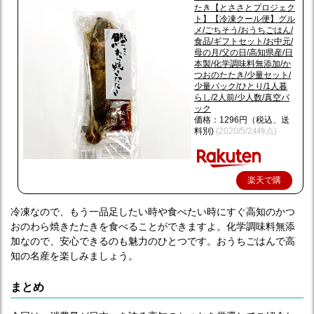
たき【とささとプロジェク
ト】【冷凍クール便】グル
メ/ごちそう/おうちごはん/
食品/ギフトセット/お中元/
母の月/父の日/高知県産/日
本製/化学調味料無添加/か
つおのたたき/少量セット/
少量パック/ひとり/1人暮
らし/2人前/少人数/真空パ
ック
価格：1296円（税込、送
料別)
(2020/5/24時点)
楽天で購
入
冷凍なので、もう一品足したい時や食べたい時にすぐ高知のかつ
おのわら焼きたたきを食べることができますよ。化学調味料無添
加なので、安心できるのも魅力のひとつです。おうちごはんで高
知の名産を楽しみましょう。
まとめ