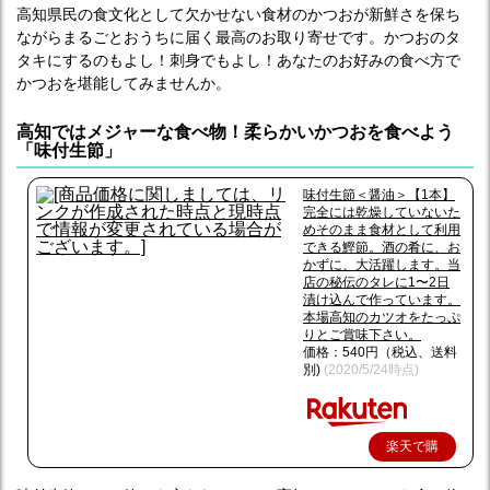
高知県民の食文化として欠かせない食材のかつおが新鮮さを保ち
ながらまるごとおうちに届く最高のお取り寄せです。かつおのタ
タキにするのもよし！刺身でもよし！あなたのお好みの食べ方で
かつおを堪能してみませんか。
高知ではメジャーな食べ物！柔らかいかつおを食べよう
「味付生節」
味付生節＜醤油＞【1本】
完全には乾燥していないた
めそのまま食材として利用
できる鰹節。酒の肴に、お
かずに、大活躍します。当
店の秘伝のタレに1〜2日
漬け込んで作っています。
本場高知のカツオをたっぷ
りとご賞味下さい。
価格：540円（税込、送料
別)
(2020/5/24時点)
楽天で購
入