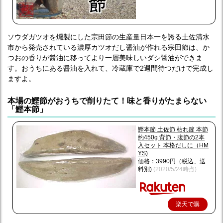
ソウダガツオを燻製にした宗田節の生産量日本一を誇る土佐清水
市から発売されている濃厚カツオだし醤油が作れる宗田節は、か
つおの香りが醤油に移ってより一層美味しいダシ醤油ができま
す。おうちにある醤油を入れて、冷蔵庫で2週間待つだけで完成し
ますよ。
本場の鰹節がおうちで削りたて！味と香りがたまらない
「鰹本節」
鰹本節 土佐節 枯れ節 本節
約450g 背節・腹節の2本
入セット 本格だしに（HM
YS)
価格：3990円（税込、送
料別)
(2020/5/24時点)
楽天で購
入