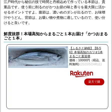
江戸時代から秘伝の技で時間と丹精込めて作っている本節は、貴
重品です。使う前に削るのがかつお節の味と香りを最大限に活か
せるポイントですよ。腹節は、濃いめのダシが出るので、お味噌
汁やうどん、背節は、お吸い物や煮物に適しているので、使い分
けると良いです。
鮮度抜群！本場高知からまるごと１本お届け「かつおまる
ごと１本」
【ふるさと納税】【B-5
6】本場高知のカツオ1本
まるごと直送便
価格：10000円（税込、送
料無料)
(2020/5/24時点)
楽天で購
入