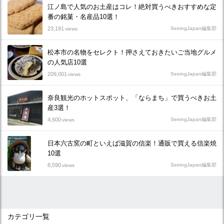
江ノ島で人気のお土産はコレ！絶対買うべきおすすめな定
番の銘菓・名産品10選！
23,191
SeeingJapan編集部
views
松本市の名物をセレクト！押さえておきたいご当地グルメ
の人気店10選
209,001
SeeingJapan編集部
views
奈良観光のホットスポット、「ならまち」で買うべきお土
産3選！
4,600
SeeingJapan編集部
views
日本六古窯の町といえば滋賀の信楽！通販で買える信楽焼
10選
8,590
SeeingJapan編集部
views
カテゴリ一覧