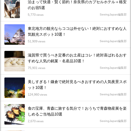
泊まって快適・賢く節約！奈良県のカプセルホテル＋格安
のお宿5選
5,770
SeeingJapan編集部
views
東北地方の観光ならココは外せない！絶対におすすめな人
気観光スポット10選！
51,909
SeeingJapan編集部
views
滋賀県で買うべき定番のお土産はコレ！絶対喜ばれるおす
すめな人気の銘菓・名産品10選！
75,901
SeeingJapan編集部
views
美しすぎる！鎌倉で絶対見るべきおすすめの人気夜景スポ
ット10選！
124,960
SeeingJapan編集部
views
食の宝庫、青森に旅する気分で！おうちで青森物産展を楽
しめるご当地品10選
2,670
SeeingJapan編集部
views