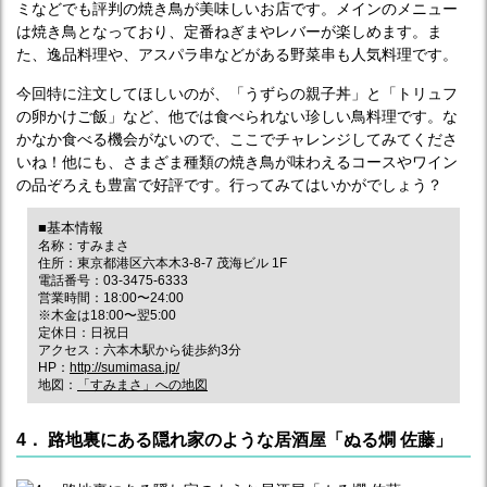
ミなどでも評判の焼き鳥が美味しいお店です。メインのメニュー
は焼き鳥となっており、定番ねぎまやレバーが楽しめます。ま
た、逸品料理や、アスパラ串などがある野菜串も人気料理です。
今回特に注文してほしいのが、「うずらの親子丼」と「トリュフ
の卵かけご飯」など、他では食べられない珍しい鳥料理です。な
かなか食べる機会がないので、ここでチャレンジしてみてくださ
いね！他にも、さまざま種類の焼き鳥が味わえるコースやワイン
の品ぞろえも豊富で好評です。行ってみてはいかがでしょう？
■基本情報
名称：すみまさ
住所：東京都港区六本木3‐8‐7 茂海ビル 1F
電話番号：03-3475-6333
営業時間：18:00〜24:00
※木金は18:00〜翌5:00
定休日：日祝日
アクセス：六本木駅から徒歩約3分
HP：
http://sumimasa.jp/
地図：
「すみまさ」への地図
4． 路地裏にある隠れ家のような居酒屋「ぬる燗 佐藤」