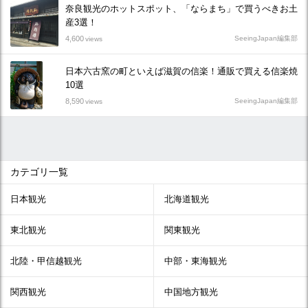
奈良観光のホットスポット、「ならまち」で買うべきお土
産3選！
4,600
SeeingJapan編集部
views
日本六古窯の町といえば滋賀の信楽！通販で買える信楽焼
10選
8,590
SeeingJapan編集部
views
カテゴリ一覧
日本観光
北海道観光
東北観光
関東観光
北陸・甲信越観光
中部・東海観光
関西観光
中国地方観光