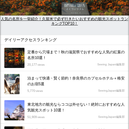
人気の名所を一挙紹介！久留米で必ず行きたいおすすめの観光スポットラン
キングTOP10！
デイリーアクセスランキング
定番から穴場まで！秋の滋賀県でおすすめな人気の紅葉の
名所10選！
20,177
Seeing Japan編集部
views
泊まって快適・賢く節約！奈良県のカプセルホテル＋格安
のお宿5選
5,770
SeeingJapan編集部
views
東北地方の観光ならココは外せない！絶対におすすめな人
気観光スポット10選！
51,909
SeeingJapan編集部
views