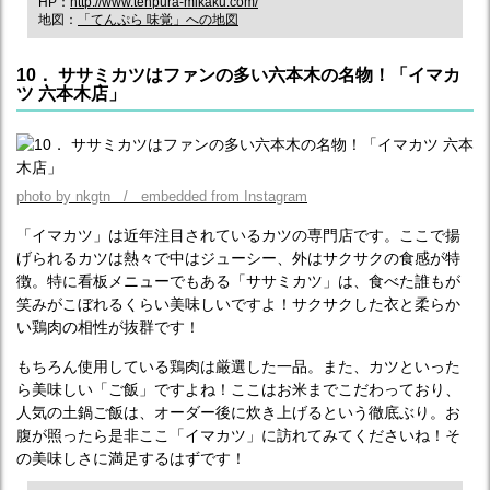
HP：
http://www.tenpura-mikaku.com/
地図：
「てんぷら 味覚」への地図
10． ササミカツはファンの多い六本木の名物！「イマカ
ツ 六本木店」
photo by nkgtn / embedded from Instagram
「イマカツ」は近年注目されているカツの専門店です。ここで揚
げられるカツは熱々で中はジューシー、外はサクサクの食感が特
徴。特に看板メニューでもある「ササミカツ」は、食べた誰もが
笑みがこぼれるくらい美味しいですよ！サクサクした衣と柔らか
い鶏肉の相性が抜群です！
もちろん使用している鶏肉は厳選した一品。また、カツといった
ら美味しい「ご飯」ですよね！ここはお米までこだわっており、
人気の土鍋ご飯は、オーダー後に炊き上げるという徹底ぶり。お
腹が照ったら是非ここ「イマカツ」に訪れてみてくださいね！そ
の美味しさに満足するはずです！