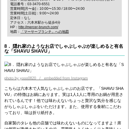
電話番号：03-3470-6551
営業時間[月〜金]：10:00〜15:30 / 18:00〜24:00
営業時間[土日祝]：9:00〜24:00
定休日：なし
アクセス：六本木駅から徒歩4分
HP：
http://mercer-brunch.com/
地図：
「マーサーブランチ」への地図
8． 隠れ家のようなお店でしゃぶしゃぶが楽しめると有名
な「SHAVU SHAVU」
photo by yooo0820 / embedded from Instagram
こちらは六本木で人気なしゃぶしゃぶのお店です。「SHAVU SHA
VU」の特徴はお鍋にあります。実は1人1人に専用のお鍋が用意さ
れているんです！他では味わえないちょっと贅沢な気分を感じな
がらしゃぶしゃぶをいただけます。また、使用する食材にこだわ
っており、味は折り紙付き。
自家製のタレも他の店舗では味わえないものになってますよ！席