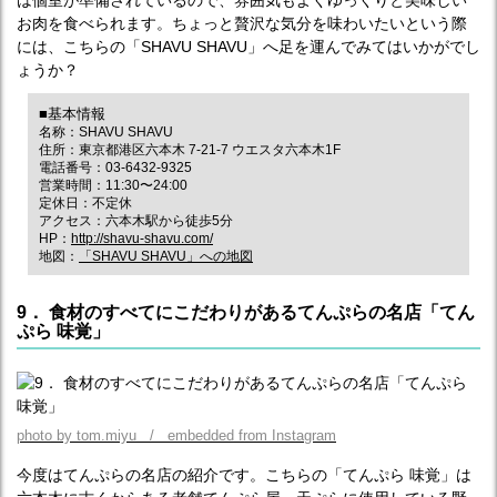
は個室が準備されているので、雰囲気もよくゆっくりと美味しい
お肉を食べられます。ちょっと贅沢な気分を味わいたいという際
には、こちらの「SHAVU SHAVU」へ足を運んでみてはいかがでし
ょうか？
■基本情報
名称：SHAVU SHAVU
住所：東京都港区六本木 7‐21‐7 ウエスタ六本木1F
電話番号：03-6432-9325
営業時間：11:30〜24:00
定休日：不定休
アクセス：六本木駅から徒歩5分
HP：
http://shavu-shavu.com/
地図：
「SHAVU SHAVU」への地図
9． 食材のすべてにこだわりがあるてんぷらの名店「てん
ぷら 味覚」
photo by tom.miyu / embedded from Instagram
今度はてんぷらの名店の紹介です。こちらの「てんぷら 味覚」は