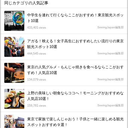
同じカテゴリの人気記事
中学生を連れて行くならここがおすすめ！東京観光スポッ
ト10選
433,401
SeeingJapan編集部
views
アガる！映える！女子高生におすすめしたい流行りの東京
観光スポット10選
444,545
SeeingJapan編集部
views
東京の人気グルメ・もんじゃ焼きを食べるならここがおす
すめ！人気店10選
134,079
SeeingJapan編集部
views
上野の美味しい朝食ならココへ！モーニングがおすすめな
人気店10選！
159,781
SeeingJapan編集部
views
東京で家族で楽しんじゃおう！子供と一緒に楽しめる観光
スポットおすすめ９選！