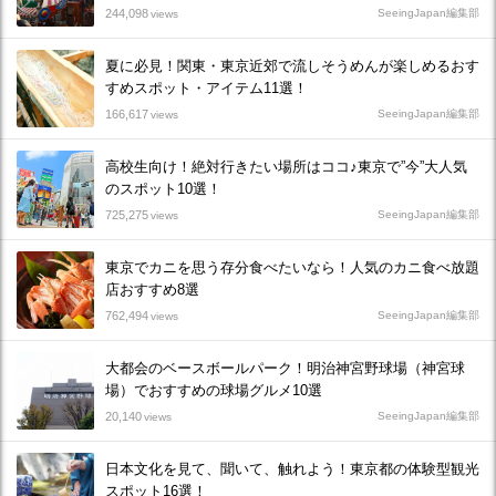
244,098
SeeingJapan編集部
views
夏に必見！関東・東京近郊で流しそうめんが楽しめるおす
すめスポット・アイテム11選！
166,617
SeeingJapan編集部
views
高校生向け！絶対行きたい場所はココ♪東京で”今”大人気
のスポット10選！
725,275
SeeingJapan編集部
views
東京でカニを思う存分食べたいなら！人気のカニ食べ放題
店おすすめ8選
762,494
SeeingJapan編集部
views
大都会のベースボールパーク！明治神宮野球場（神宮球
場）でおすすめの球場グルメ10選
20,140
SeeingJapan編集部
views
日本文化を見て、聞いて、触れよう！東京都の体験型観光
スポット16選！