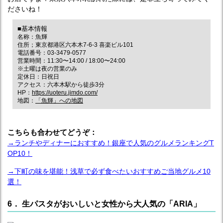
ださいね！
■基本情報
名称：魚輝
住所；東京都港区六本木7‐6‐3 喜楽ビル101
電話番号：03-3479-0577
営業時間：11:30〜14:00 / 18:00〜24:00
※土曜は夜の営業のみ
定休日：日祝日
アクセス：六本木駅から徒歩3分
HP：
https://uoteru.jimdo.com/
地図：
「魚輝」への地図
こちらも合わせてどうぞ：
→ランチやディナーにおすすめ！銀座で人気のグルメランキングT
OP10！
→下町の味を堪能！浅草で必ず食べたいおすすめご当地グルメ10
選！
6． 生パスタがおいしいと女性から大人気の「ARIA」