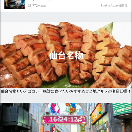
36,772
SeeingJapan編集部
views
仙台名物
仙台名物といえばコレ！絶対に食べたいおすすめご当地グルメの名店10選！