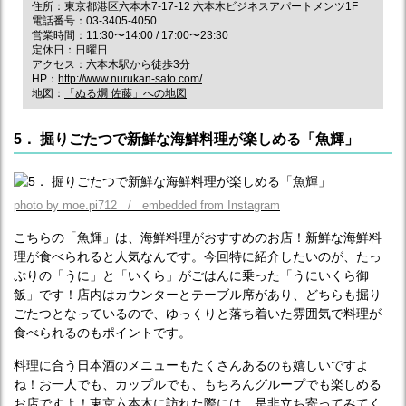
住所：東京都港区六本木7‐17‐12 六本木ビジネスアパートメンツ1F
電話番号：03-3405-4050
営業時間：11:30〜14:00 / 17:00〜23:30
定休日：日曜日
アクセス：六本木駅から徒歩3分
HP：
http://www.nurukan-sato.com/
地図：
「ぬる燗 佐藤」への地図
5． 掘りごたつで新鮮な海鮮料理が楽しめる「魚輝」
photo by moe.pi712 / embedded from Instagram
こちらの「魚輝」は、海鮮料理がおすすめのお店！新鮮な海鮮料
理が食べられると人気なんです。今回特に紹介したいのが、たっ
ぷりの「うに」と「いくら」がごはんに乗った「うにいくら御
飯」です！店内はカウンターとテーブル席があり、どちらも掘り
ごたつとなっているので、ゆっくりと落ち着いた雰囲気で料理が
食べられるのもポイントです。
料理に合う日本酒のメニューもたくさんあるのも嬉しいですよ
ね！お一人でも、カップルでも、もちろんグループでも楽しめる
お店ですよ！東京六本木に訪れた際には、是非立ち寄ってみてく