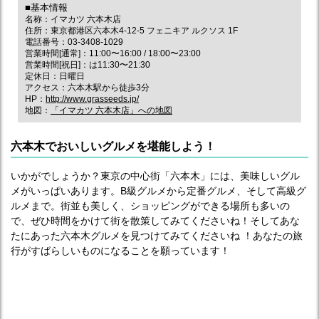
■基本情報
名称：イマカツ 六本木店
住所：東京都港区六本木4‐12‐5 フェニキア ルクソス 1F
電話番号：03-3408-1029
営業時間[通常]：11:00〜16:00 / 18:00〜23:00
営業時間[祝日]：は11:30〜21:30
定休日：日曜日
アクセス：六本木駅から徒歩3分
HP：
http://www.grasseeds.jp/
地図：
「イマカツ 六本木店」への地図
六本木でおいしいグルメを堪能しよう！
いかがでしょうか？東京の中心街「六本木」には、美味しいグル
メがいっぱいあります。B級グルメから定番グルメ、そして高級グ
ルメまで。街並も美しく、ショッピングができる場所も多いの
で、ぜひ時間をかけて街を散策してみてくださいね！そしてあな
たにあった六本木グルメを見つけてみてくださいね ！あなたの旅
行がすばらしいものになることを願っています！