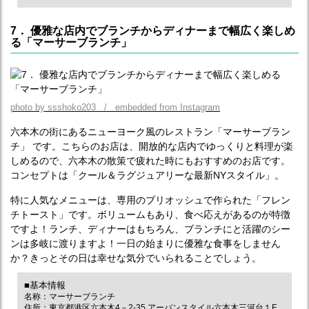
7． 優雅な店内でブランチからディナーまで幅広く楽しめ
る「マーサーブランチ」
photo by ssshoko203 / embedded from Instagram
六本木の街にあるニューヨーク風のレストラン「マーサーブラン
チ」 です。こちらのお店は、開放的な店内でゆっくりと料理が楽
しめるので、六本木の散策で疲れた時にもおすすめのお店です。
コンセプトは「クール＆ラグジュアリーな最新NYスタイル」。
特に人気なメニューは、専用のブリオッシュで作られた「フレン
チトースト」です。ボリュームもあり、食べ応えがあるのが特徴
ですよ！ランチ、ディナーはもちろん、ブランチにと活躍のシー
ンは多岐に渡りますよ！一日の始まりに優雅な食事をしません
か？きっとその日は幸せな気分でいられることでしょう。
■基本情報
名称：マーサーブランチ
住所：東京都港区六本木4－2‐35 アーバンスタイル六本木三河台１F