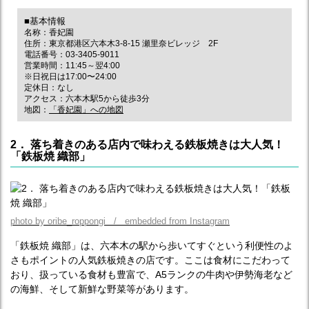
■基本情報
名称：香妃園
住所：東京都港区六本木3‐8‐15 瀬里奈ビレッジ 2F
電話番号：03-3405-9011
営業時間：11:45～翌4:00
※日祝日は17:00〜24:00
定休日：なし
アクセス：六本木駅5から徒歩3分
地図：
「香妃園」への地図
2． 落ち着きのある店内で味わえる鉄板焼きは大人気！
「鉄板焼 織部」
photo by oribe_roppongi / embedded from Instagram
「鉄板焼 織部」は、六本木の駅から歩いてすぐという利便性のよ
さもポイントの人気鉄板焼きの店です。ここは食材にこだわって
おり、扱っている食材も豊富で、A5ランクの牛肉や伊勢海老など
の海鮮、そして新鮮な野菜等があります。