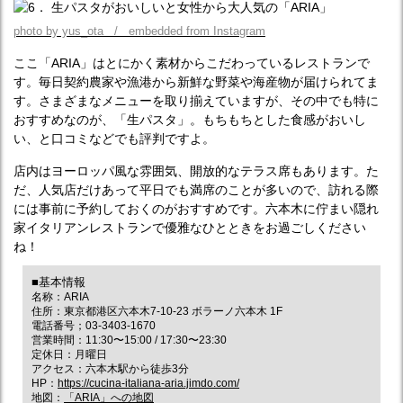
photo by yus_ota / embedded from Instagram
ここ「ARIA」はとにかく素材からこだわっているレストランで
す。毎日契約農家や漁港から新鮮な野菜や海産物が届けられてま
す。さまざまなメニューを取り揃えていますが、その中でも特に
おすすめなのが、「生パスタ」。もちもちとした食感がおいし
い、と口コミなどでも評判ですよ。
店内はヨーロッパ風な雰囲気、開放的なテラス席もあります。た
だ、人気店だけあって平日でも満席のことが多いので、訪れる際
には事前に予約しておくのがおすすめです。六本木に佇まい隠れ
家イタリアンレストランで優雅なひとときをお過ごしください
ね！
■基本情報
名称：ARIA
住所：東京都港区六本木7‐10‐23 ボラーノ六本木 1F
電話番号；03-3403-1670
営業時間：11:30〜15:00 / 17:30〜23:30
定休日：月曜日
アクセス：六本木駅から徒歩3分
HP：
https://cucina-italiana-aria.jimdo.com/
地図：
「ARIA」への地図