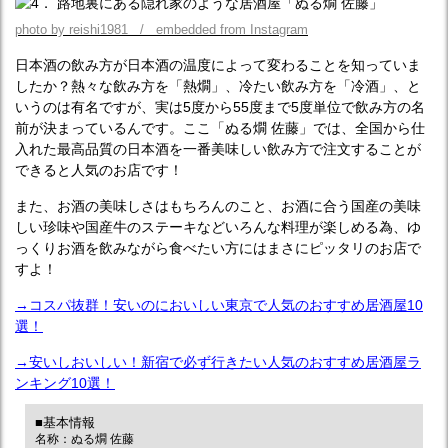
photo by reishi1981 / embedded from Instagram
日本酒の飲み方が日本酒の温度によって変わることを知っていま
したか？熱々な飲み方を「熱燗」、冷たい飲み方を「冷酒」、と
いうのは有名ですが、実は5度から55度まで5度単位で飲み方の名
前が決まっているんです。ここ「ぬる燗 佐藤」では、全国から仕
入れた最高品質の日本酒を一番美味しい飲み方で注文することが
できると人気のお店です！
また、お酒の美味しさはもちろんのこと、お酒に合う国産の美味
しい珍味や国産牛のステーキなどいろんな料理が楽しめる為、ゆ
っくりお酒を飲みながら食べたい方にはまさにピッタリのお店で
すよ！
→コスパ抜群！安いのにおいしい東京で人気のおすすめ居酒屋10
選！
→安いしおいしい！新宿で必ず行きたい人気のおすすめ居酒屋ラ
ンキング10選！
■基本情報
名称：ぬる燗 佐藤