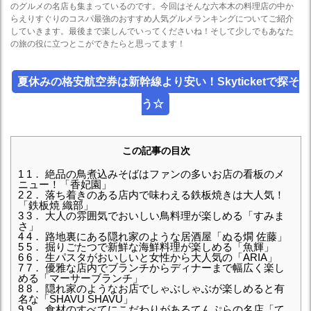
のグルメの名店も集まっているのです。今回はそんな六本木の料理店の中か
らえりすぐりのコスパ最強のおすすめ人気グルメランキングについてご紹介
していきます。最後まで楽しんでいってくださいね！そして少しでもあなた
の旅の役に立つとこができたらと思ってます！
夏休みの格安航空券は新幹線より安い！Skyticketで探そ
う☆
この記事の目次
1
1． 絶品の鳥煮込みそばはファンの多いお店の看板のメ
ニュー！「香妃園」
2
2． 落ち着きのある店内で味わえる鉄板焼きは大人気！
「鉄板焼 織部」
3
3． 大人の雰囲気でおいしい鳥料理が楽しめる「すみま
さ」
4
4． 路地裏にある隠れ家のような居酒屋「ぬる燗 佐藤」
5
5． 掘りごたつで新鮮な海鮮料理が楽しめる「魚輝」
6
6． 生パスタがおいしいと女性から大人気の「ARIA」
7
7． 優雅な店内でブランチからディナーまで幅広く楽し
める「マーサーブランチ」
8
8． 隠れ家のようなお店でしゃぶしゃぶが楽しめると有
名な「SHAVU SHAVU」
9
9． 食材のすべてにこだわりがあるてんぷらの名店「て