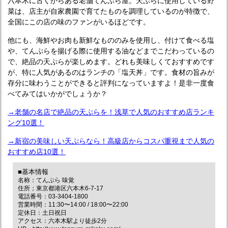
六本木に古くからある老舗てんぷら屋。天ぷらに使用している野
菜は、店主が自家農園で育てたものを調理しているのが特徴で、
全国にこの店の味のファンがいるほどです。
他にも、海鮮やお肉も新鮮なもののみを使用し、付けて食べる塩
や、てんぷらを揚げる際に使用する油などまでこだわっているの
で、絶品の天ぷらが楽しめます。どれも美味しくておすすめです
が、特に人気があるのはランチの「塩天丼」です。食材の旨みが
存分に味わうことができると評判になっていますよ！是非一度食
べてみてはいかがでしょうか？
→老舗の名店で絶品の天ぷらを！浅草で人気のおすすめ店ランキ
ング10選！
→新宿の美味しい天ぷらなら！高級店からコスパ重視まで人気の
おすすめ店10選！
■基本情報
名称：てんぷら 味覚
住所；東京都港区六本木6‐7‐17
電話番号：03-3404-1800
営業時間：11:30〜14:00 / 18:00〜22:00
定休日：土日祝日
アクセス：六本木駅より徒歩2分