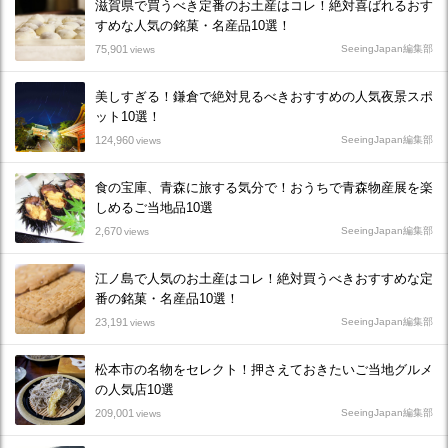
滋賀県で買うべき定番のお土産はコレ！絶対喜ばれるおす
すめな人気の銘菓・名産品10選！
75,901
SeeingJapan編集部
views
美しすぎる！鎌倉で絶対見るべきおすすめの人気夜景スポ
ット10選！
124,960
SeeingJapan編集部
views
食の宝庫、青森に旅する気分で！おうちで青森物産展を楽
しめるご当地品10選
2,670
SeeingJapan編集部
views
江ノ島で人気のお土産はコレ！絶対買うべきおすすめな定
番の銘菓・名産品10選！
23,191
SeeingJapan編集部
views
松本市の名物をセレクト！押さえておきたいご当地グルメ
の人気店10選
209,001
SeeingJapan編集部
views