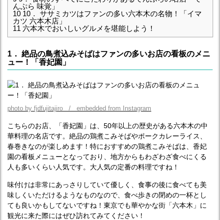
んぷら 味覚」
10
10． ササミカツはファンの多い六本木の名物！「イマ
カツ 六本木店」
11
六本木でおいしいグルメを堪能しよう！
1． 絶品の鳥煮込みそばはファンの多いお店の看板のメニ
ュー！「香妃園」
photo by fjdfujitajiro / embedded from Instagram
こちらのお店、「香妃園」は、50年以上の歴史がある六本木の中
華料理の名店です。絶品の鶏煮こみそばやポークカレーライス、
春巻きなのが楽しめます！特におすすめの鶏煮こみそばは、香妃
園の看板メニューとなっており、地方からもわざわざ食べにくる
人も多いくらい人気です。大人気の定番の料理ですね！
味付けは非常にあっさりしていて優しく、食事の後に食べても美
味しくいただけるようなものなので、食べ歩きの閉めの一杯とし
ても良いかもしてないですね！東京でも華やかな街「六本木」に
観光に来た際にはぜひ訪れてみてください！