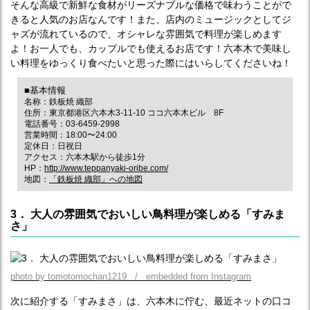
そんな高級で新鮮な食材がリーズナブルな価格で味わうことがで
きると人気のお店なんです！また、店内のミュージックとしてジ
ャズが流れているので、オシャレな雰囲気で料理が楽しめます
よ！お一人でも、カップルでも使えるお店です！六本木で美味し
い料理をゆっくり食べたいと思った際にはいらしてくださいね！
■基本情報
名称：鉄板焼 織部
住所：東京都港区六本木3‐11‐10 ココ六本木ビル 8F
電話番号：03-6459-2998
営業時間：18:00〜24:00
定休日：日祝日
アクセス：六本木駅から徒歩1分
HP：
http://www.teppanyaki-oribe.com/
地図：
「鉄板焼 織部」への地図
3． 大人の雰囲気でおいしい鳥料理が楽しめる「すみま
さ」
photo by tomotomochan1219 / embedded from Instagram
次に紹介する「すみまさ」は、六本木に佇む、最近ネットの口コ