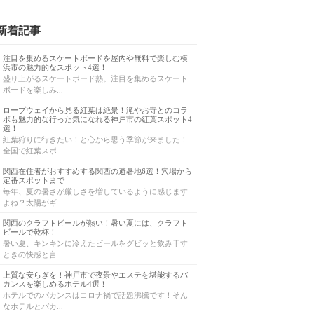
新着記事
注目を集めるスケートボードを屋内や無料で楽しむ横
浜市の魅力的なスポット4選！
盛り上がるスケートボード熱。注目を集めるスケート
ボードを楽しみ...
ロープウェイから見る紅葉は絶景！滝やお寺とのコラ
ボも魅力的な行った気になれる神戸市の紅葉スポット4
選！
紅葉狩りに行きたい！と心から思う季節が来ました！
全国で紅葉スポ...
関西在住者がおすすめする関西の避暑地6選！穴場から
定番スポットまで
毎年、夏の暑さが厳しさを増しているように感じます
よね？太陽がギ...
関西のクラフトビールが熱い！暑い夏には、クラフト
ビールで乾杯！
暑い夏、キンキンに冷えたビールをグビッと飲み干す
ときの快感と言...
上質な安らぎを！神戸市で夜景やエステを堪能するバ
カンスを楽しめるホテル4選！
ホテルでのバカンスはコロナ禍で話題沸騰です！そん
なホテルとバカ...