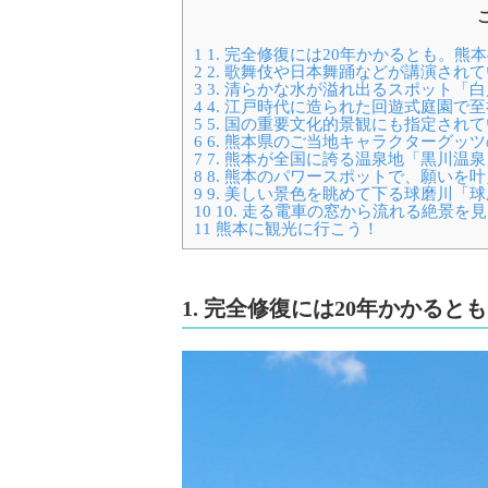
1
1. 完全修復には20年かかるとも。
2
2. 歌舞伎や日本舞踊などが講演され
3
3. 清らかな水が溢れ出るスポット「
4
4. 江戸時代に造られた回遊式庭園で
5
5. 国の重要文化的景観にも指定され
6
6. 熊本県のご当地キャラクターグッ
7
7. 熊本が全国に誇る温泉地「黒川温泉
8
8. 熊本のパワースポットで、願いを
9
9. 美しい景色を眺めて下る球磨川「
10
10. 走る電車の窓から流れる絶景
11
熊本に観光に行こう！
1. 完全修復には20年かかる