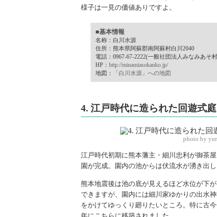
様子は一見の価値ありですよ。
■基本情報
名称：白川水源
住所：熊本県阿蘇郡南阿蘇村白川2040
電話：0967-67-2222(一般社団法人みなみあそ
HP：
http://minamiasokanko.jp/
地図：
「白川水源」への地図
4. 江戸時代に造られた回遊
photo by yu
江戸時代初期に熊本藩主・細川忠利が御茶屋
園が完成。園内の池からは伏流水が湧き出し
熊本地震後は池の底が見えるほど水位が下が
できますが、園内には細川家ゆかりの出水神
をかけてゆっくり廻りたいところ。特に古今伝
年にこちらに移築されました。