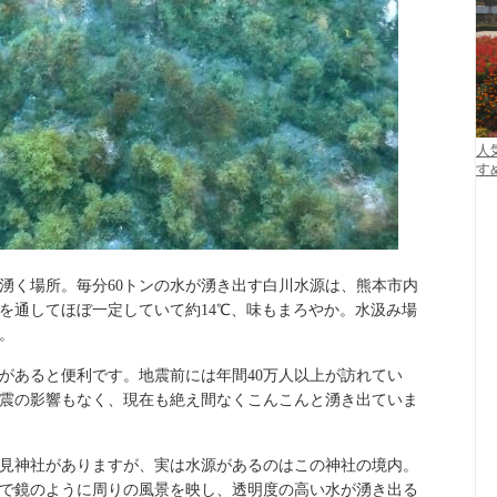
人
す
湧く場所。毎分60トンの水が湧き出す白川水源は、熊本市内
を通してほぼ一定していて約14℃、味もまろやか。水汲み場
。
があると便利です。地震前には年間40万人以上が訪れてい
震の影響もなく、現在も絶え間なくこんこんと湧き出ていま
見神社がありますが、実は水源があるのはこの神社の境内。
で鏡のように周りの風景を映し、透明度の高い水が湧き出る