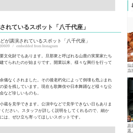
演されているスポット「八千代座」
_d0609 / embedded from Instagram
の重要文化財でもあります。旦那衆と呼ばれる山鹿の実業家たち
建てられたのが始まりです。開業以来、様々な興行を行って
仙
当
余儀なくされました。その後老朽化によって倒壊も危ぶまれ
の姿を残しています。現在も歌舞伎や日本舞踊など様々な公
会など珍しいものも。
小蔵を見学できます。公演中などで見学できない日もありま
けください。スタッフが詳しく説明をしてくれるので、細か
には、ぜひ立ち寄ってほしいスポットです。
原
選