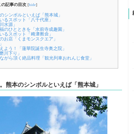
この記事の目次
[
hide
]
熊本のシンボルといえば「熊本城」
ているスポット「八千代座」
白川水源」
至福のひとときを「水前寺成趣園」
ているスポット「﨑津教会」
ツのお店「くまモンスクエア」
」
叶えよう！「蓮華院誕生寺奥之院」
球磨川下り」
を見ながら頂く絶品料理「観光列車おれんじ食堂」
とも。熊本のシンボルといえば「熊本城」