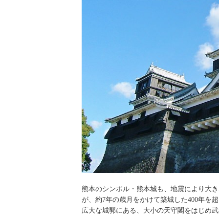
熊本のシンボル・熊本城も、地震により大き
が、約7年の歳月をかけて築城した400年を
広大な城郭にある、大小の天守閣をはじめ武