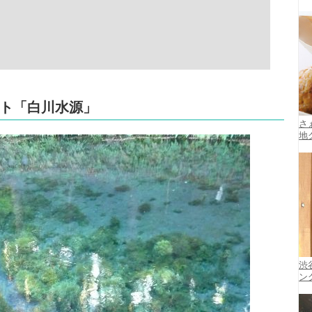
ット「白川水源」
さ
地
渋
ン