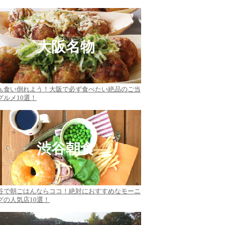
大阪名物
ぁ食い倒れよう！大阪で必ず食べたい絶品のご当
グルメ10選！
渋谷朝食
谷で朝ごはんならココ！絶対におすすめなモーニ
グの人気店10選！