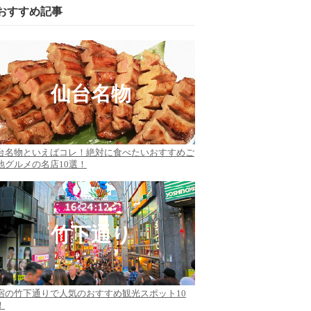
おすすめ記事
仙台名物
台名物といえばコレ！絶対に食べたいおすすめご
地グルメの名店10選！
竹下通り
宿の竹下通りで人気のおすすめ観光スポット10
！