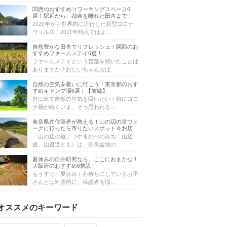
関西のおすすめコワーキングスペース6
選！駅近から、都会を離れた田舎まで！
2020年から世界的に流行した新型コロナ
ウィルス、2021年時点ではま...
自然豊かな田舎でリフレッシュ！関西のお
すすめファームステイ6選！
ファームステイという言葉を聞いたことは
ありますか？おじいちゃんおば...
自然の空気を吸いに行こう！東京都のおす
すめキャンプ場8選！【前編】
外に出て自然の空気を吸いたい！特にコロ
ナ禍が続くいま、そう思われる...
奈良県在住筆者が教える！山の辺の道ウォ
ークに行ったら寄りたいスポット＆お店
「山の辺の道」（やまのべのみち 山辺
道、山邉道とも）は、奈良盆地の...
夏休みの自由研究なら、ここにおまかせ！
大阪府のおすすめ6施設！
もうすぐ、夏休み！心待ちにしているお子
さんとは対照的に、保護者を悩...
オススメのキーワード