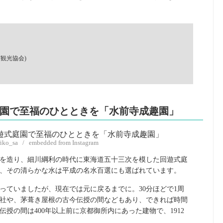
村観光協会)
式庭園で至福のひとときを「水前寺成趣園」
riko_sa / embedded from Instagram
を造り、細川綱利の時代に東海道五十三次を模した回遊式庭
、その清らかな水は平成の名水百選にも選ばれています。
っていましたが、現在では元に戻るまでに。30分ほどで1周
社や、茅葺き屋根の古今伝授の間などもあり、できれば時間
授の間は400年以上前に京都御所内にあった建物で、1912