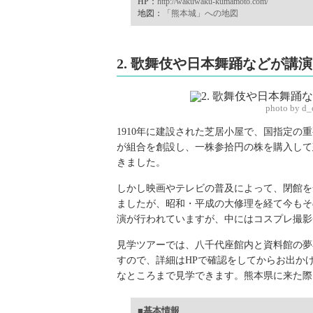
HP：
http://wakuwaku-kumamoto.com/
地図：
「熊本城」への地図
2. 歌舞伎や日本舞踊などが講
photo by d
1910年に建設された芝居小屋で、国指定
が組合を創設し、一株参拾円の株を購入して
きました。
しかし映画やテレビの普及によって、閉館を
ましたが、昭和・平成の大修理を経て今もそ
演が行われていますが、中にはコスプレ撮影
見学ツアーでは、八千代座館内と資料館の夢
すので、詳細はHPで確認をしてからお出か
なところまで見学できます。熊本県に来た際
■基本情報