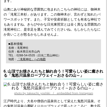
ます。
山奥にあり神秘的な雰囲気に包まれたこちらの神社には、御神木
の「滝尾三本杉」があります。この御神木が、言わずと知れたパ
ワースポットです。また、子宝や安産祈願としても有名な神社で
もありますね。きらびやかな日光東照宮とは全く異なる雰囲気の
滝尾神社に、是非足を運んでみてくださいね。もしかしたらなに
か良いことが怒るかもしれませんよ。
■基本情報
名称：滝尾神社
住所：栃木県日光市山内
TEL：0288-54-0535（日光二荒山神社）
地図：
「滝尾神社」への地図
6. 山頂でお猿さんたちと触れ合う！可愛らしい姿に癒され
る「鬼怒川温泉ロープウェイ～おさるの山～」
photo by takeuchi_yoshiki / embedded from Instagram
江戸時代より、大名や僧侶の温泉街として栄えた鬼怒川温泉。そ
の鬼怒川温泉山麓駅よりロープウェイで昇ったところに、数十匹