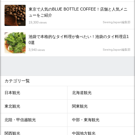
東京で人気のBLUE BOTTLE COFFEE！店舗と人気メニ
ューをご紹介
19,300
SeeingJapan編集部
views
池袋で本格的なタイ料理が食べたい！池袋のタイ料理店1
0選
3,940
SeeingJapan編集部
views
カテゴリ一覧
日本観光
北海道観光
東北観光
関東観光
北陸・甲信越観光
中部・東海観光
関西観光
中国地方観光