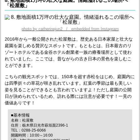
8. 敷地面積1万坪の壮大な庭園。情緒溢れるこの場所へ
「松屋敷」
photo by catherinejun2 / embedded from Instagram
2016年から一般公開された松屋敷は、歴史ある日本家屋と壮大な
庭園を楽しめる贅沢なスポットです。もともとは、日本最古のリ
ゾートホテルである金谷ホテル創業者一族の療養場所として使わ
れていました。ここでは、昔ながらの古き日本の景色を楽しむこ
とができます。
こちらの観光スポットでは、150本を超す赤松をはじめ、庭園内に
は四季折々の草花が咲き乱れています。紅葉の季節は最も美しい
姿を見ることができるとも言われていますよ！ただし庭園の公開
日が決められているため、訪れる際には注意が必要です！一見の
価値ありです！
■基本情報
名称：松屋敷
住所：栃木県日光市萩垣面2396-1
TEL：0288-25-6066
開園時間：10:00～16:00