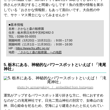
供さんが大喜びすること間違いなしです！魚の生態や情報を展示
している「おさかな情報館」もあって面白いです。大自然の中
で、サケ・マス博士になってみませんか？
■基本情報
名称：さかなと森の観察園
住所：栃木県日光市中宮祠2482-3
TEL：0288-55-0055
開園時間（3月20日～10月31日）：9:00～17:00
開園時間（11月1日～11月30日）：9:00～16:00
HP：
https://www.fra.affrc.go.jp/
地図：
「さかなと森の観察園」への地図
5. 栃木にある、神秘的なパワースポットといえば！「滝尾
神社」
photo by azmangaking / embedded from Instagram
運気がアップするパワースポット巡り好きな方に、特におすすめ
なのがこの滝尾神社です。日光二荒山神社の別宮で、女峰山の女
神、田心姫命を祀るため、空海により建造されたと伝えられてい