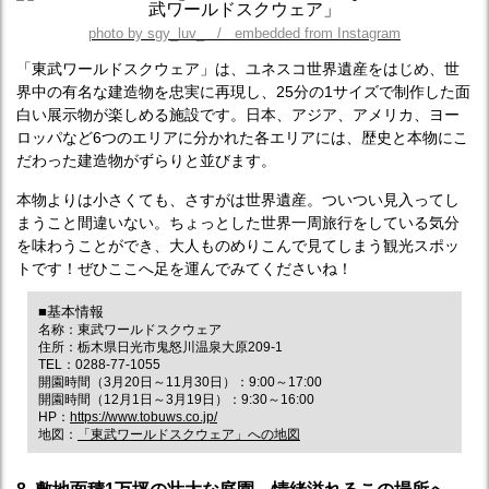
photo by sgy_luv_ / embedded from Instagram
「東武ワールドスクウェア」は、ユネスコ世界遺産をはじめ、世
界中の有名な建造物を忠実に再現し、25分の1サイズで制作した面
白い展示物が楽しめる施設です。日本、アジア、アメリカ、ヨー
ロッパなど6つのエリアに分かれた各エリアには、歴史と本物にこ
だわった建造物がずらりと並びます。
本物よりは小さくても、さすがは世界遺産。ついつい見入ってし
まうこと間違いない。ちょっとした世界一周旅行をしている気分
を味わうことができ、大人ものめりこんで見てしまう観光スポッ
トです！ぜひここへ足を運んでみてくださいね！
■基本情報
名称：東武ワールドスクウェア
住所：栃木県日光市鬼怒川温泉大原209-1
TEL：0288-77-1055
開園時間（3月20日～11月30日）：9:00～17:00
開園時間（12月1日～3月19日）：9:30～16:00
HP：
https://www.tobuws.co.jp/
地図：
「東武ワールドスクウェア」への地図