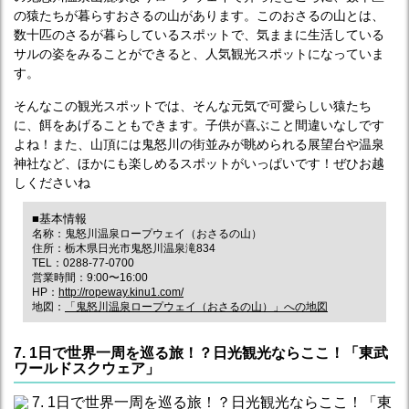
の猿たちが暮らすおさるの山があります。このおさるの山とは、
数十匹のさるが暮らしているスポットで、気ままに生活している
サルの姿をみることができると、人気観光スポットになっていま
す。
そんなこの観光スポットでは、そんな元気で可愛らしい猿たち
に、餌をあげることもできます。子供が喜ぶこと間違いなしです
よね！また、山頂には鬼怒川の街並みが眺められる展望台や温泉
神社など、ほかにも楽しめるスポットがいっぱいです！ぜひお越
しくださいね
■基本情報
名称：鬼怒川温泉ロープウェイ（おさるの山）
住所：栃木県日光市鬼怒川温泉滝834
TEL：0288-77-0700
営業時間：9:00〜16:00
HP：
http://ropeway.kinu1.com/
地図：
「鬼怒川温泉ロープウェイ（おさるの山）」への地図
7. 1日で世界一周を巡る旅！？日光観光ならここ！「東武
ワールドスクウェア」