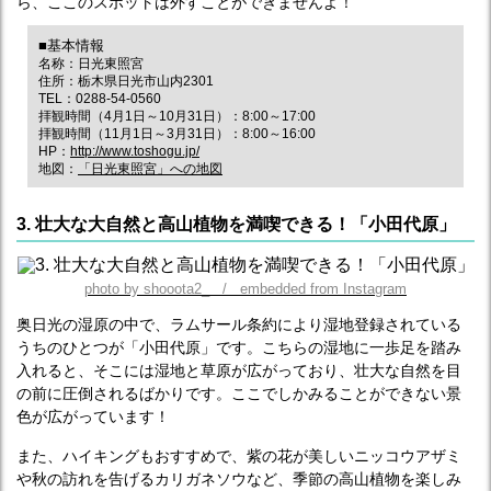
ら、ここのスポットは外すことができませんよ！
■基本情報
名称：日光東照宮
住所：栃木県日光市山内2301
TEL：0288-54-0560
拝観時間（4月1日～10月31日）：8:00～17:00
拝観時間（11月1日～3月31日）：8:00～16:00
HP：
http://www.toshogu.jp/
地図：
「日光東照宮」への地図
3. 壮大な大自然と高山植物を満喫できる！「小田代原」
photo by shooota2_ / embedded from Instagram
奥日光の湿原の中で、ラムサール条約により湿地登録されている
うちのひとつが「小田代原」です。こちらの湿地に一歩足を踏み
入れると、そこには湿地と草原が広がっており、壮大な自然を目
の前に圧倒されるばかりです。ここでしかみることができない景
色が広がっています！
また、ハイキングもおすすめで、紫の花が美しいニッコウアザミ
や秋の訪れを告げるカリガネソウなど、季節の高山植物を楽しみ