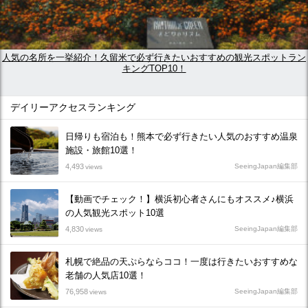
人気の名所を一挙紹介！久留米で必ず行きたいおすすめの観光スポットラン
キングTOP10！
デイリーアクセスランキング
日帰りも宿泊も！熊本で必ず行きたい人気のおすすめ温泉
施設・旅館10選！
4,493
SeeingJapan編集部
views
【動画でチェック！】横浜初心者さんにもオススメ♪横浜
の人気観光スポット10選
4,830
SeeingJapan編集部
views
札幌で絶品の天ぷらならココ！一度は行きたいおすすめな
老舗の人気店10選！
76,958
SeeingJapan編集部
views