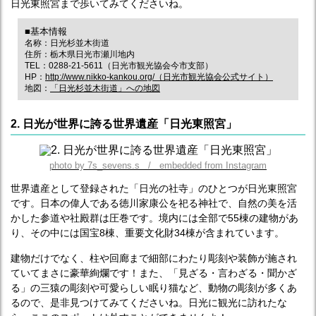
日光東照宮まで歩いてみてくださいね。
■基本情報
名称：日光杉並木街道
住所：栃木県日光市瀬川地内
TEL：0288-21-5611（日光市観光協会今市支部）
HP：
http://www.nikko-kankou.org/（日光市観光協会公式サイト）
地図：
「日光杉並木街道」への地図
2. 日光が世界に誇る世界遺産「日光東照宮」
photo by 7s_sevens.s / embedded from Instagram
世界遺産として登録された「日光の社寺」のひとつが日光東照宮
です。日本の偉人である徳川家康公を祀る神社で、自然の美を活
かした参道や社殿群は圧巻です。境内には全部で55棟の建物があ
り、その中には国宝8棟、重要文化財34棟が含まれています。
建物だけでなく、柱や回廊まで細部にわたり彫刻や装飾が施され
ていてまさに豪華絢爛です！また、「見ざる・言わざる・聞かざ
る」の三猿の彫刻や可愛らしい眠り猫など、動物の彫刻が多くあ
るので、是非見つけてみてくださいね。日光に観光に訪れたな