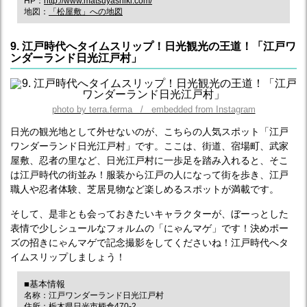
HP：
http://www.matsuyashiki.com/
地図：
「松屋敷」への地図
9. 江戸時代へタイムスリップ！日光観光の王道！「江戸ワ
ンダーランド日光江戸村」
photo by terra.ferma / embedded from Instagram
日光の観光地として外せないのが、こちらの人気スポット「江戸
ワンダーランド日光江戸村」です。ここは、街道、宿場町、武家
屋敷、忍者の里など、日光江戸村に一歩足を踏み入れると、そこ
は江戸時代の街並み！服装から江戸の人になって街を歩き、江戸
職人や忍者体験、芝居見物など楽しめるスポットが満載です。
そして、是非とも会っておきたいキャラクターが、ぼーっとした
表情で少しシュールなフォルムの「にゃんマゲ」です！決めポー
ズの招きにゃんマゲで記念撮影をしてくださいね！江戸時代へタ
イムスリップしましょう！
■基本情報
名称：江戸ワンダーランド日光江戸村
住所：栃木県日光市柄倉470-2