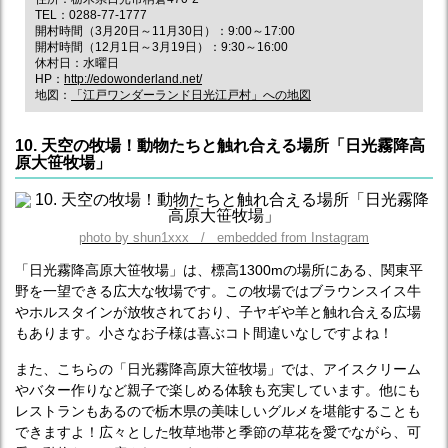
TEL：0288-77-1777
開村時間（3月20日～11月30日）：9:00～17:00
開村時間（12月1日～3月19日）：9:30～16:00
休村日：水曜日
HP：
http://edowonderland.net/
地図：
「江戸ワンダーランド日光江戸村」への地図
10. 天空の牧場！動物たちと触れ合える場所「日光霧降高
原大笹牧場」
photo by shun1xxx / embedded from Instagram
「日光霧降高原大笹牧場」は、標高1300mの場所にある、関東平
野を一望できる広大な牧場です。この牧場ではブラウンスイス牛
やホルスタインが放牧されており、子ヤギや羊と触れ合える広場
もあります。小さなお子様は喜ぶコト間違いなしですよね！
また、こちらの「日光霧降高原大笹牧場」では、アイスクリーム
やバター作りなど親子で楽しめる体験も充実しています。他にも
レストランもあるので栃木県の美味しいグルメを堪能することも
できますよ！広々とした牧草地帯と季節の草花を愛でながら、可