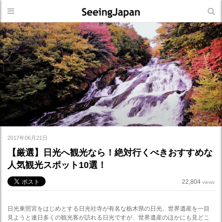
2017年06月21日
【厳選】日光へ観光なら！絶対行くべきおすすめな
人気観光スポット10選！
22,804
views
日光東照宮をはじめとする日光社寺が有名な栃木県の日光。世界遺産を一目
見ようと連日多くの観光客が訪れる日光ですが、世界遺産のほかにも見どこ