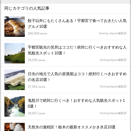
同じカテゴリの人気記事
餃子以外にもたくさんある！宇都宮で食べておきたい人気
グルメ10選
260,839
Seeing Japan編集部
views
宇都宮観光の見所はココだ！絶対に行くべきおすすめな人
気観光スポット10選！
29,035
SeeingJapan編集部
views
日光の地元で人気の居酒屋はココ！絶対行くべきおすすめ
の名店10選！
27,951
SeeingJapan編集部
views
鬼怒川で絶対に行くべき！おすすめな人気観光スポット1
0選！
38,657
SeeingJapan編集部
views
天然氷の激戦区！栃木の最新オススメかき氷店10選