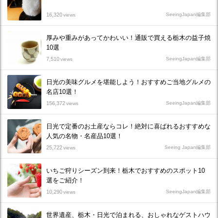
16,320
SeeingJapan編集部
views
厚みや重みがあってかわいい！通販で買える栃木の益子焼
10選
7,510
SeeingJapan編集部
views
日光の美味グルメを堪能しよう！おすすめご当地グルメの
名店10選！
156,372
SeeingJapan編集部
views
日光で定番のお土産ならコレ！絶対に喜ばれるおすすめな
人気の名物・名産品10選！
25,722
Seeing Japan編集部
views
いちご狩りシーズン到来！栃木でおすすめのスポット10
選をご紹介！
10,290
SeeingJapan編集部
views
世界遺産、栃木・日光で泊まれる、おしゃれなゲストハウ