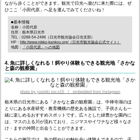
ながら歩くことができます。観光で日光へ遊びに来た際には、ぜ
ひここ「小田代原」へ足を運んでみてくださいね！
■基本情報
名称：小田代原
住所：栃木県日光市
TEL：0288-54-2496（日光市観光協会日光支部）
HP：
http://www.nikko-kankou.org/（日光市観光協会公式サイト）
地図：
「小田代原」への地図
4. 魚に詳しくなれる！餌やり体験もできる観光地「さかな
と森の観察園」
photo by yoshiki.nsr.s15 / embedded from Instagram
栃木県の日光市にある「さかなと森の観察園」は、中禅寺湖のほ
とりにある水産研究・教育機構の歴史ある施設で、子供さんも一
緒に楽しめるおすすめスポットです。広々とした緑豊かな園内に
は、マスの上る川が流れており、ニジマスやイワナなど様々なさ
け・ますの仲間と出会うことができます。
こちらの施設では、魚の餌やりや触れ合い体験もできるので、子