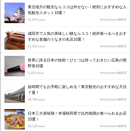
東北地方の観光ならココは外せない！絶対におすすめな人
気観光スポット10選！
51,879
SeeingJapan編集部
views
成田市で人気の美味しい鰻ならココ！絶対食べるべきおす
すめな老舗のうなぎの名店10選！
21,552
SeeingJapan編集部
views
世界に誇る日本の技術！ひとつは持っておきたい広島の熊
野筆10選
5,150
SeeingJapan編集部
views
短時間でもお手軽に楽しめる！東京観光のおすすめな方法
７選！
69,766
SeeingJapan編集部
views
日本三大美味鶏！本場秋田県で比内地鶏が食べられるお店
10選！
58,120
SeeingJapan編集部
views