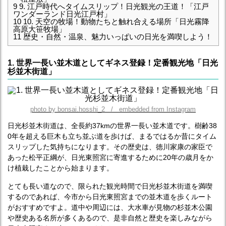
9
9. 江戸時代へタイムスリップ！日光観光の王道！「江戸
ワンダーランド日光江戸村」
10
10. 天空の牧場！動物たちと触れ合える場所「日光霧降
高原大笹牧場」
11
歴史・自然・温泉、魅力いっぱいの日光を満喫しよう！
1. 世界一長い並木道としてギネス登録！定番観光地「日光
杉並木街道」
photo by bonsai.hosshi_2 / embedded from Instagram
日光杉並木街道は、全長約37kmの世界一長い並木道です。樹齢38
0年を超える巨木も立ち並ぶ道を歩けば、まるではるか昔にタイム
スリップした気持ちになります。その歴史は、徳川家康の家臣で
あった松平正綱が、日光東照宮に寄進するために20年の歳月をか
け植栽したことから始まります。
とても長い道なので、限られた観光時間で日光杉並木街道を満喫
するのであれば、今市から日光東照宮までの並木道を歩くルート
がおすすめですよ。道中や周辺には、大水車が見物の杉並木公園
や歴史ある名所が多くあるので、是非自然と歴史を楽しみながら