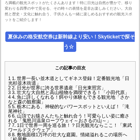
ろ満載の観光スポットがたくさんあります！特に日光は自然が豊かで、移り
変わりる四季の中で見せる、その時々の表情を是非お楽しみください。大自
然と歴史・文化に触れ合う、子供さんも一緒に楽しめるおすすめの観光スポ
ットをご紹介します！
夏休みの格安航空券は新幹線より安い！Skyticketで探そ
う☆
この記事の目次
1
1. 世界一長い並木道としてギネス登録！定番観光地「日
光杉並木街道」
2
2. 日光が世界に誇る世界遺産「日光東照宮」
3
3. 壮大な大自然と高山植物を満喫できる！「小田代原」
4
4. 魚に詳しくなれる！餌やり体験もできる観光地「さか
なと森の観察園」
5
5. 栃木にある、神秘的なパワースポットといえば！「滝
尾神社」
6
6. 山頂でお猿さんたちと触れ合う！可愛らしい姿に癒さ
れる「鬼怒川温泉ロープウェイ～おさるの山～」
7
7. 1日で世界一周を巡る旅！？日光観光ならここ！「東武
ワールドスクウェア」
8
8. 敷地面積1万坪の壮大な庭園。情緒溢れるこの場所へ
「松屋敷」