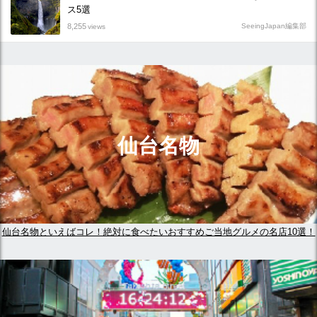
ス5選
8,255
SeeingJapan編集部
views
仙台名物
仙台名物といえばコレ！絶対に食べたいおすすめご当地グルメの名店10選！