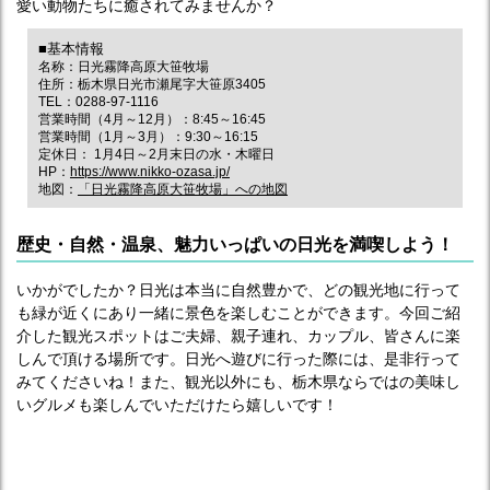
愛い動物たちに癒されてみませんか？
■基本情報
名称：日光霧降高原大笹牧場
住所：栃木県日光市瀬尾字大笹原3405
TEL：0288-97-1116
営業時間（4月～12月）：8:45～16:45
営業時間（1月～3月）：9:30～16:15
定休日： 1月4日～2月末日の水・木曜日
HP：
https://www.nikko-ozasa.jp/
地図：
「日光霧降高原大笹牧場」への地図
歴史・自然・温泉、魅力いっぱいの日光を満喫しよう！
いかがでしたか？日光は本当に自然豊かで、どの観光地に行って
も緑が近くにあり一緒に景色を楽しむことができます。今回ご紹
介した観光スポットはご夫婦、親子連れ、カップル、皆さんに楽
しんで頂ける場所です。日光へ遊びに行った際には、是非行って
みてくださいね！また、観光以外にも、栃木県ならではの美味し
いグルメも楽しんでいただけたら嬉しいです！