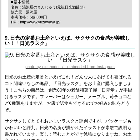
■基本情報
名称：湯沢屋のまんじゅう(元祖日光酒饅頭)
販売元：湯沢屋
参考価格：6個 880円
HP：
http://www.yuzawaya.jp/
9. 日光の定番お土産といえば。サクサクの食感が美味し
い！「日光ラスク」
photo by nisshodo / embedded from Instagram
日光のお土産の定番といえばこれ！どんな人にあげても喜ばれる
コト間違いなしの逸品、「日光ラスク」をお土産に購入しましょ
う！こちらの商品は、創業80年の老舗和菓子屋「日昇堂」が手掛
けるラスクです。フレーバーはシュガー、メープル、苺チョコな
ど6種類ありますが、お店で試食もできるのでお好みの味をどう
ぞ。
サクサクしてとてもおいしいラスクと評判ですが、パッケージも
かわいいと評判。日光の名所が描かれたイラストが素敵で説明も
書かれています。楽しく読むことができ勉強になりますね。お土