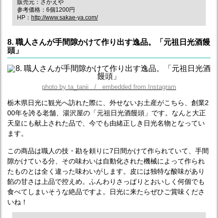
販売元：さかえや
参考価格：6個1200円
HP：
http://www.sakae-ya.com/
8. 職人さんが手間隙かけて作り出す逸品。「元祖日光酒饅
頭」
photo by ta_tanii / embedded from Instagram
栃木県日光に観光へ訪れた際に、外せないお土産がこちら、創業2
00年を誇る老舗、湯沢屋の「元祖日光酒饅頭」です。なんと大正
天皇にも献上された品で、今でも由緒正しき日光名物となってい
ます。
この商品は職人の技・勘を頼りに7日間かけて作られていて、手間
隙かけている分、その味わいは自動化された機械によって作られ
たものとは全く違った味わいがします。皮には独特な酸味があり
餡の甘さは上品で控えめ。ふんわりさっぱりとおいしく何個でも
食べてしまいそうな絶品ですよ。日光に来たらぜひご賞味くださ
いね！