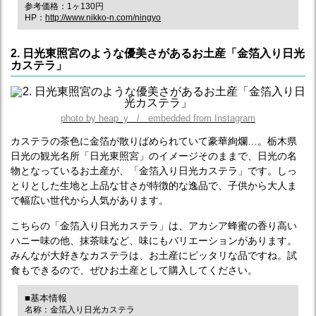
参考価格：1ヶ130円
HP：
http://www.nikko-n.com/ningyo
2. 日光東照宮のような優美さがあるお土産「金箔入り日光
カステラ」
photo by heap_y / embedded from Instagram
カステラの茶色に金箔が散りばめられていて豪華絢爛…。栃木県
日光の観光名所「日光東照宮」のイメージそのままで、日光の名
物となっているお土産が、「金箔入り日光カステラ」です。しっ
とりとした生地と上品な甘さが特徴的な逸品で、子供から大人ま
で幅広い世代から人気があります。
こちらの「金箔入り日光カステラ」は、アカシア蜂蜜の香り高い
ハニー味の他、抹茶味など、味にもバリエーションがあります。
みんなが大好きなカステラは、お土産にピッタリな品ですね。試
食もできるので、ぜひお土産として購入してください。
■基本情報
名称：金箔入り日光カステラ