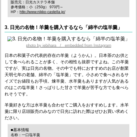
販売元：日光カステラ本舗
参考価格：小（250g） 970円～
HP：
http://www.nikko-castella.jp/
3. 日光の名物！羊羹を購入するなら「綿半の塩羊羹」
photo by iebihara / embedded from Instagram
日本の和菓子の代表的存在の羊羹（ようかん）。日本茶のお供と
して食べられることが多く、その相性も抜群ですよね。この羊羹
ですが、実は日光の名物。その中でも特におすすめのお店が創業
天明七年の老舗、綿半の「塩羊羹」です。小さめで食べきれるサ
イズでお値段もお手頃。煉羊羹、水羊羹もありますが人気がある
のはこの塩羊羹！さっぱりした甘さで羊羹が苦手な方でも食べら
れそうです。
羊羹好きな方は水羊羹も合わせてご購入をおすすめします。水羊
羹に限り店頭販売のみなので日光に訪れた際はぜひお買い求めく
ださい。
■基本情報
名称：一口塩羊羹