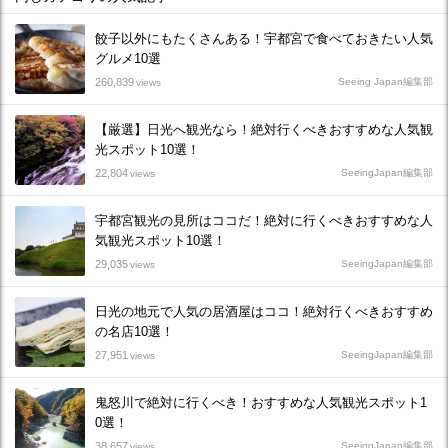
餃子以外にもたくさんある！宇都宮で食べておきたい人気
グルメ10選
260,839
Seeing Japan編集部
views
【厳選】日光へ観光なら！絶対行くべきおすすめな人気観
光スポット10選！
22,804
SeeingJapan編集部
views
宇都宮観光の見所はココだ！絶対に行くべきおすすめな人
気観光スポット10選！
29,035
SeeingJapan編集部
views
日光の地元で人気の居酒屋はココ！絶対行くべきおすすめ
の名店10選！
27,951
SeeingJapan編集部
views
鬼怒川で絶対に行くべき！おすすめな人気観光スポット1
0選！
38,657
SeeingJapan編集部
views