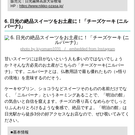
販売元：日光霧降高原大笹牧場
HP：
https://www.nikko-ozasa.jp/
6. 日光の絶品スイーツをお土産に！「チーズケーキ (ニル
バーナ)」
photo by kiyomaro1031 / embedded from Instagram
甘いスイーツには目がないという人も多いのではないでしょう
か？そんな方必見のお土産がこちらの「チーズケーキ(ニルバー
ナ)」です。ニルバーナとは、仏教用語で最も優れたもの（=悟り
の境地）を意味するのだそう。
ケーキやプリン、ショコラなどスイーツそのものの名前だけでな
く、「ニルバーナ」というネーミングあることで、「明治の館」
の気合いと自信を窺えます。チーズの香り高くなめらかでしっと
りふんわりとろけるような食感で、絶品ですよ。「明治の館」は
日光駅から徒歩3分の好アクセスなお店なので、ぜひ覗いてみてく
ださい。
■基本情報