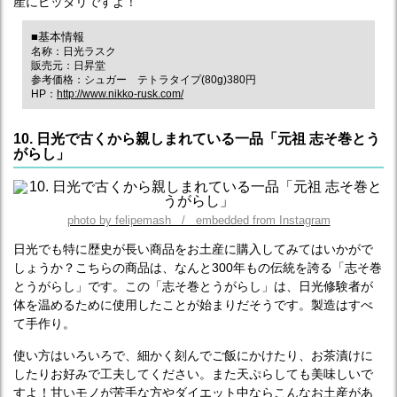
産にピッタリですよ！
■基本情報
名称：日光ラスク
販売元：日昇堂
参考価格：シュガー テトラタイプ(80g)380円
HP：
http://www.nikko-rusk.com/
10. 日光で古くから親しまれている一品「元祖 志そ巻とう
がらし」
photo by felipemash / embedded from Instagram
日光でも特に歴史が長い商品をお土産に購入してみてはいかがで
しょうか？こちらの商品は、なんと300年もの伝統を誇る「志そ巻
とうがらし」です。この「志そ巻とうがらし」は、日光修験者が
体を温めるために使用したことが始まりだそうです。製造はすべ
て手作り。
使い方はいろいろで、細かく刻んでご飯にかけたり、お茶漬けに
したりお好みで工夫してください。また天ぷらしても美味しいで
すよ！甘いモノが苦手な方やダイエット中ならこんなお土産があ