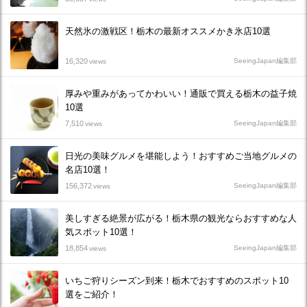
天然氷の激戦区！栃木の最新オススメかき氷店10選
16,320
SeeingJapan編集部
views
厚みや重みがあってかわいい！通販で買える栃木の益子焼
10選
7,510
SeeingJapan編集部
views
日光の美味グルメを堪能しよう！おすすめご当地グルメの
名店10選！
156,372
SeeingJapan編集部
views
美しすぎる絶景が広がる！栃木県の観光ならおすすめな人
気スポット10選！
18,854
SeeingJapan編集部
views
いちご狩りシーズン到来！栃木でおすすめのスポット10
選をご紹介！