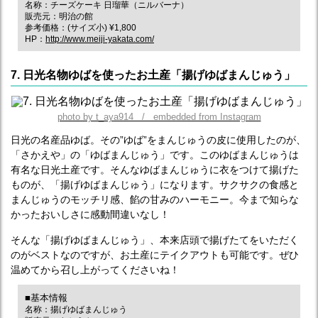
名称：チーズケーキ 日瑠華（ニルバーナ）
販売元：明治の館
参考価格：(サイズ小) ¥1,800
HP：
http://www.meiji-yakata.com/
7. 日光名物ゆばを使ったお土産「揚げゆばまんじゅう」
photo by t_aya914 / embedded from Instagram
日光の名産品ゆば。その”ゆば”をまんじゅうの皮に使用したのが、
「さかえや」の「ゆばまんじゅう」です。このゆばまんじゅうは
有名な日光土産です。そんなゆばまんじゅうに衣をつけて揚げた
ものが、「揚げゆばまんじゅう」になります。サクサクの食感と
まんじゅうのモッチリ感、餡の甘みのハーモニー。今まで知らな
かったおいしさに感動間違いなし！
そんな「揚げゆばまんじゅう」、本来店頭で揚げたてをいただく
のがベストなのですが、お土産にテイクアウトも可能です。ぜひ
温めてから召し上がってくださいね！
■基本情報
名称：揚げゆばまんじゅう