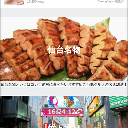
10,290
SeeingJapan編集部
views
仙台名物
仙台名物といえばコレ！絶対に食べたいおすすめご当地グルメの名店10選！