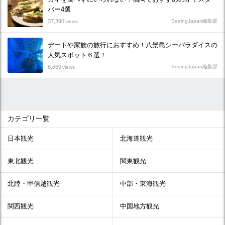
バー4選
37,390
SeeingJapan編集部
views
デートや家族の旅行におすすめ！八景島シーパラダイスの
人気スポット６選！
8,669
SeeingJapan編集部
views
カテゴリ一覧
日本観光
北海道観光
東北観光
関東観光
北陸・甲信越観光
中部・東海観光
関西観光
中国地方観光