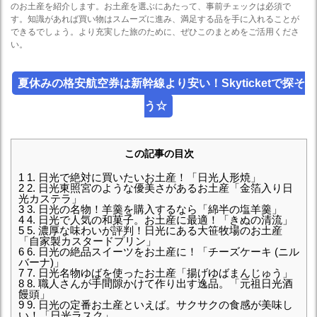
のお土産を紹介します。お土産を選ぶにあたって、事前チェックは必須で
す。知識があれば買い物はスムーズに進み、満足する品を手に入れることが
できるでしょう。より充実した旅のために、ぜひこのまとめをご活用くださ
い。
夏休みの格安航空券は新幹線より安い！Skyticketで探そ
う☆
この記事の目次
1
1. 日光で絶対に買いたいお土産！「日光人形焼」
2
2. 日光東照宮のような優美さがあるお土産「金箔入り日
光カステラ」
3
3. 日光の名物！羊羹を購入するなら「綿半の塩羊羹」
4
4. 日光で人気の和菓子。お土産に最適！「きぬの清流」
5
5. 濃厚な味わいが評判！日光にある大笹牧場のお土産
「自家製カスタードプリン」
6
6. 日光の絶品スイーツをお土産に！「チーズケーキ (ニル
バーナ)」
7
7. 日光名物ゆばを使ったお土産「揚げゆばまんじゅう」
8
8. 職人さんが手間隙かけて作り出す逸品。「元祖日光酒
饅頭」
9
9. 日光の定番お土産といえば。サクサクの食感が美味し
い！「日光ラスク」