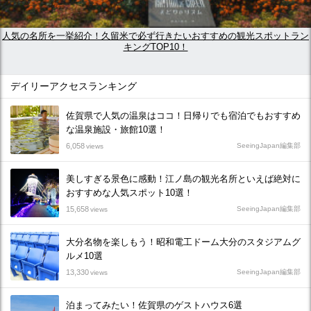
人気の名所を一挙紹介！久留米で必ず行きたいおすすめの観光スポットラン
キングTOP10！
デイリーアクセスランキング
佐賀県で人気の温泉はココ！日帰りでも宿泊でもおすすめ
な温泉施設・旅館10選！
6,058
SeeingJapan編集部
views
美しすぎる景色に感動！江ノ島の観光名所といえば絶対に
おすすめな人気スポット10選！
15,658
SeeingJapan編集部
views
大分名物を楽しもう！昭和電工ドーム大分のスタジアムグ
ルメ10選
13,330
SeeingJapan編集部
views
泊まってみたい！佐賀県のゲストハウス6選