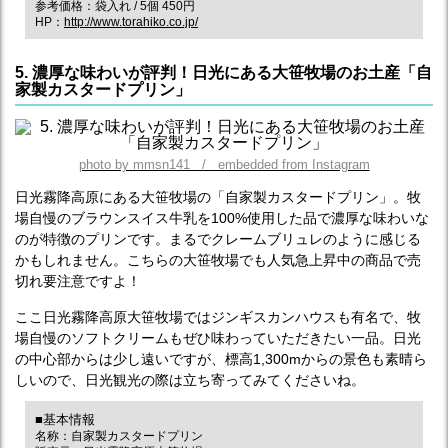
参考価格：袋入れ / 5個 450円
HP：
http://www.torahiko.co.jp/
5. 濃厚な味わいが評判！日光にある大笹牧場のお土産「自
家製カスタードプリン」
photo by mmsn141 / embedded from Instagram
日光霧降高原にある大笹牧場の「自家製カスタードプリン」。牧
場自慢のブラウンスイス牛乳を100%使用した品で濃厚な味わいな
のが特徴のプリンです。まるでクレームブリュレのように感じる
かもしれません。こちらの大笹牧場でも人気急上昇中の商品で売
切れ要注意ですよ！
ここ日光霧降高原大笹牧場ではジンギスカンハウスも有名で、牧
場自慢のソフトクリームもぜひ味わっていただきたい一品。日光
の中心部からは少し遠いですが、標高1,300mからの景色も素晴ら
しいので、日光観光の際は立ち寄ってみてくださいね。
■基本情報
名称：自家製カスタードプリン