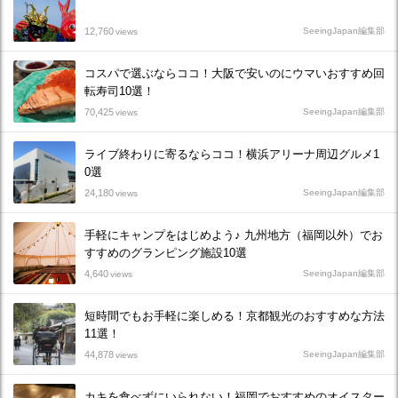
12,760
SeeingJapan編集部
views
コスパで選ぶならココ！大阪で安いのにウマいおすすめ回
転寿司10選！
70,425
SeeingJapan編集部
views
ライブ終わりに寄るならココ！横浜アリーナ周辺グルメ1
0選
24,180
SeeingJapan編集部
views
手軽にキャンプをはじめよう♪ 九州地方（福岡以外）でお
すすめのグランピング施設10選
4,640
SeeingJapan編集部
views
短時間でもお手軽に楽しめる！京都観光のおすすめな方法
11選！
44,878
SeeingJapan編集部
views
カキを食べずにいられない！福岡でおすすめのオイスター