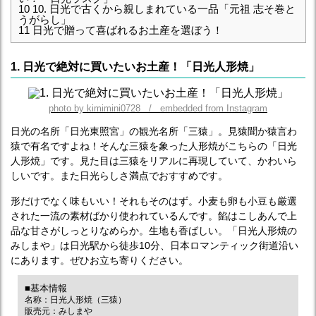
10
10. 日光で古くから親しまれている一品「元祖 志そ巻と
うがらし」
11
日光で贈って喜ばれるお土産を選ぼう！
1. 日光で絶対に買いたいお土産！「日光人形焼」
photo by kimimini0728 / embedded from Instagram
日光の名所「日光東照宮」の観光名所「三猿」。見猿聞か猿言わ
猿で有名ですよね！そんな三猿を象った人形焼がこちらの「日光
人形焼」です。見た目は三猿をリアルに再現していて、かわいら
しいです。また日光らしさ満点でおすすめです。
形だけでなく味もいい！それもそのはず。小麦も卵も小豆も厳選
された一流の素材ばかり使われているんです。餡はこしあんで上
品な甘さがしっとりなめらか。生地も香ばしい。「日光人形焼の
みしまや」は日光駅から徒歩10分、日本ロマンティック街道沿い
にあります。ぜひお立ち寄りください。
■基本情報
名称：日光人形焼（三猿）
販売元：みしまや