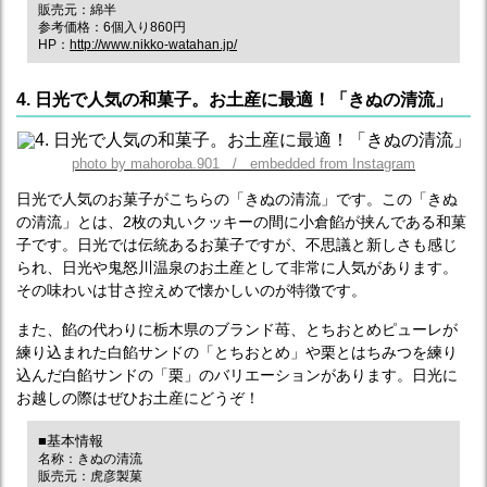
販売元：綿半
参考価格：6個入り860円
HP：
http://www.nikko-watahan.jp/
4. 日光で人気の和菓子。お土産に最適！「きぬの清流」
photo by mahoroba.901 / embedded from Instagram
日光で人気のお菓子がこちらの「きぬの清流」です。この「きぬ
の清流」とは、2枚の丸いクッキーの間に小倉餡が挟んである和菓
子です。日光では伝統あるお菓子ですが、不思議と新しさも感じ
られ、日光や鬼怒川温泉のお土産として非常に人気があります。
その味わいは甘さ控えめで懐かしいのが特徴です。
また、餡の代わりに栃木県のブランド苺、とちおとめピューレが
練り込まれた白餡サンドの「とちおとめ」や栗とはちみつを練り
込んだ白餡サンドの「栗」のバリエーションがあります。日光に
お越しの際はぜひお土産にどうぞ！
■基本情報
名称：きぬの清流
販売元：虎彦製菓