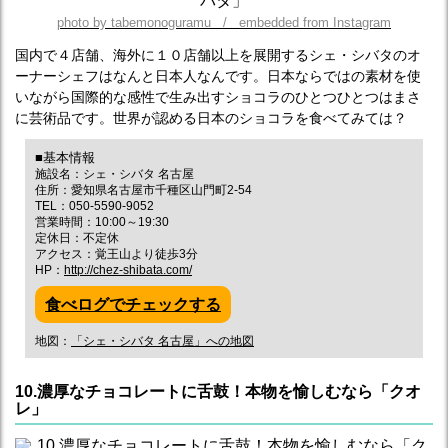
photo by tabemonoguramu / embedded from Instagram
国内で４店舗、海外に１０店舗以上を展開するシェ・シバタのオ
ーナーシェフはなんと日本人なんです。日本ならではの素材を使
いながら国際的な感性で生み出すショコラのひとつひとつはまさ
に芸術品です。世界が認める日本のショコラを食べてみては？
■基本情報
施設名：シェ・シバタ 名古屋
住所：愛知県名古屋市千種区山門町2-54
TEL：050-5590-9052
営業時間：10:00～19:30
定休日：不定休
アクセス：覚王山より徒歩3分
HP：
http://chez-shibata.com/
食べログでチェックする
地図：
「シェ・シバタ 名古屋」への地図
10.濃厚なチョコレートに舌鼓！本物を愉しむなら「クオ
レ」