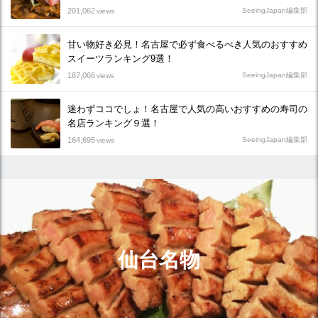
201,062
SeeingJapan編集部
views
甘い物好き必見！名古屋で必ず食べるべき人気のおすすめ
スイーツランキング9選！
187,066
SeeingJapan編集部
views
迷わずココでしょ！名古屋で人気の高いおすすめの寿司の
名店ランキング９選！
164,695
SeeingJapan編集部
views
仙台名物