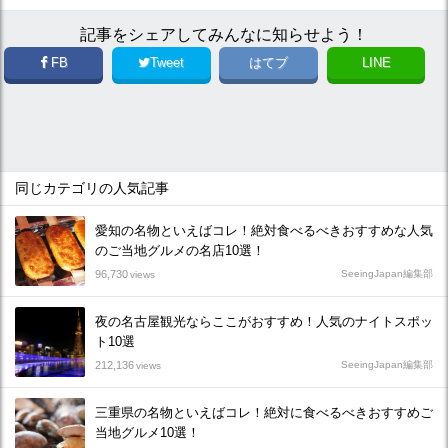
記事をシェアしてみんなに知らせよう！
FB
Tweet
はてブ
LINE
同じカテゴリの人気記事
愛知の名物といえばコレ！絶対食べるべきおすすめな人気
のご当地グルメの名店10選！
96,730
SeeingJapan編集部
views
夜の名古屋観光ならここがおすすめ！人気のナイトスポッ
ト10選
212,136
SeeingJapan編集部
views
三重県の名物といえばコレ！絶対に食べるべきおすすめご
当地グルメ10選！