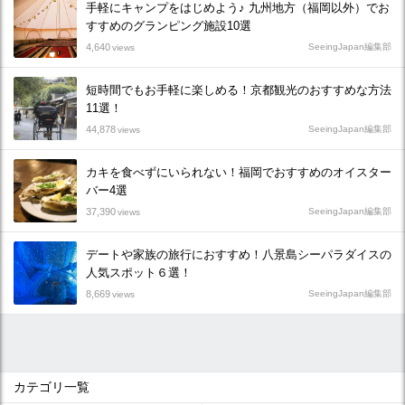
手軽にキャンプをはじめよう♪ 九州地方（福岡以外）でお
すすめのグランピング施設10選
4,640
SeeingJapan編集部
views
短時間でもお手軽に楽しめる！京都観光のおすすめな方法
11選！
44,878
SeeingJapan編集部
views
カキを食べずにいられない！福岡でおすすめのオイスター
バー4選
37,390
SeeingJapan編集部
views
デートや家族の旅行におすすめ！八景島シーパラダイスの
人気スポット６選！
8,669
SeeingJapan編集部
views
カテゴリ一覧