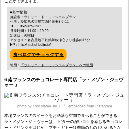
ことができますよ。
■基本情報
施設名：ラトリエ・ド・ミッシェルブラン
住所：愛知県名古屋市西区児玉3-6-11
TEL：052-325-3905
営業時間：11:00～19:00
定休日：火曜日
アクセス：名古屋地下鉄鶴舞線浄心より徒歩約15分
HP：
http://michel-belin.jp/
食べログでチェックする
地図：
「ラトリエ・ド・ミッシェルブラン」への地図
6.南フランスのチョコレート専門店「ラ・メゾン・ジュヴ
ォー 」
photo by chocolatee_no.1 / embedded from Instagram
本場フランスのスイーツをお洒落な空間で食べることができる
ラ・メゾン・ジュヴォーは、 ビターの深いコクを感じるチョコレ
ートドリンクをはじめ、プチ・ガトーは季節のものもいれるとな