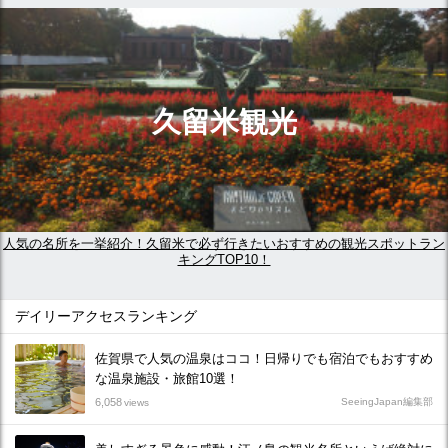
久留米観光
人気の名所を一挙紹介！久留米で必ず行きたいおすすめの観光スポットラン
キングTOP10！
デイリーアクセスランキング
佐賀県で人気の温泉はココ！日帰りでも宿泊でもおすすめ
な温泉施設・旅館10選！
6,058
SeeingJapan編集部
views