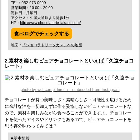
TEL：052-973-0999
営業時間：10:00～20:00
定休日：月曜日
アクセス：久屋大通駅より徒歩1分
HP：
http://www.chocolaterie-takasu.com/
食べログでチェックする
地図：
「ショコラトリータカス」への地図
2.素材を楽しむピュアチョコレートといえば「久遠チョコ
レート」
photo by wd_camp_hiro / embedded from Instagram
チョコレートが持つ美味しさ・素晴らしさ・可能性を広げるため
に余計な油を一切加えずに作る妥協しないピュアチョコレートな
ので、素材を楽しみながら食べることができますよ。チョコレー
トを使ったアイスやドリンクもあるので、ピュアチョコレートを
思う存分味わってみては？
■基本情報