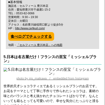
■基本情報
施設名：セルフィーユ 豊川本店
住所：愛知県豊川市千歳通1-15-2
TEL：0533-82-0066
営業時間：9:30～19:30
定休日：火曜日
アクセス：名鉄豊川線稲荷口駅より徒歩5分
HP：
http://www.cerfeuil.com/
食べログでチェックする
地図：
「セルフィーユ 豊川本店」への地図
5.日本は名古屋だけ！フランスの至宝「ミッシェルブラ
ン」
photo by iris_maikawa / embedded from Instagram
世界的天才ショコラティエであるミッシェルブランのお店です。
お花をテーマとして丁寧に手作りで作られたショコラは、素材の
味とのバランスと考え抜かれたチョコレートばかりです。なんと
いっても箱もとっても可愛いので、幸せな気分にたっぷりと浸る