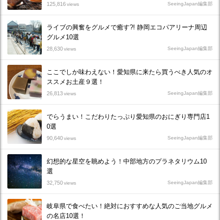
125,816
SeeingJapan編集部
views
ライブの興奮をグルメで癒す?! 静岡エコパアリーナ周辺
グルメ10選
28,630
SeeingJapan編集部
views
ここでしか味わえない！愛知県に来たら買うべき人気のオ
ススメお土産９選！
26,813
SeeingJapan編集部
views
でらうまい！こだわりたっぷり愛知県のおにぎり専門店1
0選
90,640
SeeingJapan編集部
views
幻想的な星空を眺めよう！中部地方のプラネタリウム10
選
32,750
SeeingJapan編集部
views
岐阜県で食べたい！絶対におすすめな人気のご当地グルメ
の名店10選！