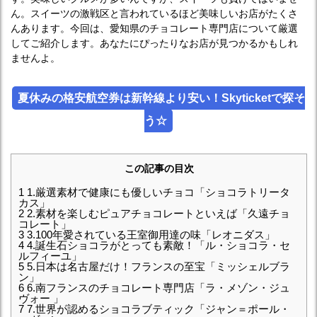
ん。スイーツの激戦区と言われているほど美味しいお店がたくさ
んあります。今回は、愛知県のチョコレート専門店について厳選
してご紹介します。あなたにぴったりなお店が見つかるかもしれ
ませんよ。
夏休みの格安航空券は新幹線より安い！Skyticketで探そ
う☆
この記事の目次
1
1.厳選素材で健康にも優しいチョコ「ショコラトリータ
カス」
2
2.素材を楽しむピュアチョコレートといえば「久遠チョ
コレート」
3
3.100年愛されている王室御用達の味「レオニダス」
4
4.誕生石ショコラがとっても素敵！「ル・ショコラ・セ
ルフィーユ」
5
5.日本は名古屋だけ！フランスの至宝「ミッシェルブラ
ン」
6
6.南フランスのチョコレート専門店「ラ・メゾン・ジュ
ヴォー 」
7
7.世界が認めるショコラブティック「ジャン＝ポール・