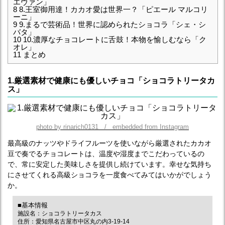
エヴァン」
8
8.王室御用達！カカオ愛は世界一？「ピエール マルコリ
ーニ」
9
9.まるで芸術品！世界に認められたショコラ「シェ・シ
バタ」
10
10.濃厚なチョコレートに舌鼓！本物を愉しむなら「ク
オレ」
11
まとめ
1.厳選素材で健康にも優しいチョコ「ショコラトリータカ
ス」
photo by rinarich0131 / embedded from Instagram
最高級のナッツやドライフルーツを使いながら厳選されたカカオ
豆で奏でるチョコレートは、温度や湿度までこだわっているの
で、常に安定した美味しさを提供し続けています。幸せな気持ち
にさせてくれる高級ショコラを一度食べてみてはいかがでしょう
か。
■基本情報
施設名：ショコラトリータカス
住所：愛知県名古屋市中区丸の内3-19-14