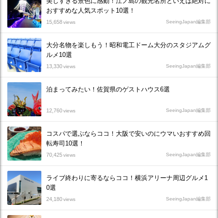
美しすぎる景色に感動！江ノ島の観光名所といえば絶対に
おすすめな人気スポット10選！
15,658
SeeingJapan編集部
views
大分名物を楽しもう！昭和電工ドーム大分のスタジアムグ
ルメ10選
13,330
SeeingJapan編集部
views
泊まってみたい！佐賀県のゲストハウス6選
12,760
SeeingJapan編集部
views
コスパで選ぶならココ！大阪で安いのにウマいおすすめ回
転寿司10選！
70,425
SeeingJapan編集部
views
ライブ終わりに寄るならココ！横浜アリーナ周辺グルメ1
0選
24,180
SeeingJapan編集部
views