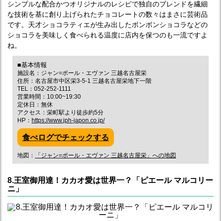
シンプルな配合かつオリジナルのレシピで独自のブレンドを繊細
な技術を基に創り上げられたチョコレートの数々はまさに芸術品
です。天才ショコラティエが生み出したボンボンショコラなどの
ショコラを美味しく食べられる温度に店内を保つのも一流ですよ
ね。
■基本情報
施設名：ジャン=ポール・エヴァン 三越名古屋栄
住所：名古屋市中区栄3-5-1 三越名古屋栄地下一階
TEL：052-252-1111
営業時間：10:00~19:30
定休日：無休
アクセス：栄町駅より徒歩約5分
HP：
https://www.jph-japon.co.jp/
食べログでチェックする
地図：
「ジャン=ポール・エヴァン 三越名古屋栄」への地図
8.王室御用達！カカオ愛は世界一？「ピエール マルコリー
ニ」