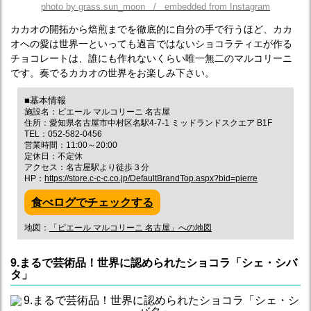
photo by grass.sun_moon / embedded from Instagram
カカオの開拓から焙煎までを徹底的に自分の手で行うほど、カカ
オへの愛は世界一といっても過言ではないショコラティエが作る
チョコレートは、誰にも作れないくらい唯一無二のマルコリーニ
です。奏でるカカオの世界をお楽しみ下さい。
■基本情報
施設名：ピエール マルコリーニ 名古屋
住所：愛知県名古屋市中村区名駅4-7-1 ミッドランドスクエア B1F
TEL：052-582-0456
営業時間：11:00～20:00
定休日：不定休
アクセス：名古屋駅より徒歩３分
HP：
https://store.c-c-c.co.jp/DefaultBrandTop.aspx?bid=pierre
食べログでチェックする
地図：
「ピエール マルコリーニ 名古屋」への地図
9.まるで芸術品！世界に認められたショコラ「シェ・シバ
タ」