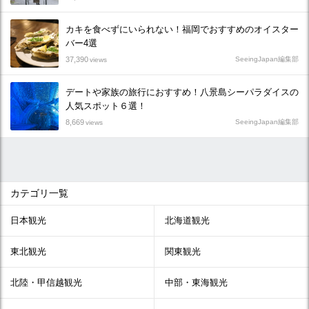
カキを食べずにいられない！福岡でおすすめのオイスター
バー4選
37,390
SeeingJapan編集部
views
デートや家族の旅行におすすめ！八景島シーパラダイスの
人気スポット６選！
8,669
SeeingJapan編集部
views
カテゴリ一覧
日本観光
北海道観光
東北観光
関東観光
北陸・甲信越観光
中部・東海観光