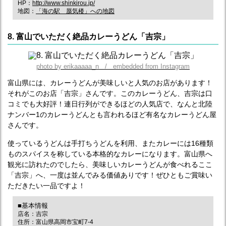
HP：
http://www.shinkirou.jp/
地図：
「海の駅 蜃気楼」への地図
8. 富山でいただく絶品カレーうどん「吉宗」
photo by erikaaaaa_n / embedded from Instagram
富山県には、カレーうどんが美味しいと人気のお店があります！
それがこのお店「吉宗」さんです。このカレーうどん、吉宗は口
コミでも大好評！連日行列ができるほどの人気店で、なんと北陸
ナンバー1のカレーうどんとも言われるほど有名なカレーうどん屋
さんです。
使っているうどんは手打ちうどんを利用、またカレーには16種類
ものスパイスを称している本格的なカレーになります。富山県へ
観光に訪れたのでしたら、美味しいカレーうどんが食べれるここ
「吉宗」へ、一度は並んでみる価値ありです！ぜひともご賞味い
ただきたい一品ですよ！
■基本情報
店名：吉宗
住所：富山県高岡市宝町7-4