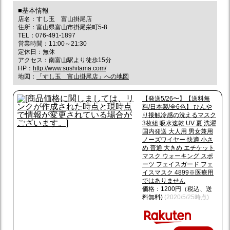
■基本情報
店名：すし玉 富山掛尾店
住所：富山県富山市掛尾栄町5-8
TEL：076-491-1897
営業時間：11:00～21:30
定休日：無休
アクセス：南富山駅より徒歩15分
HP：
http://www.sushitama.com/
地図：
「すし玉 富山掛尾店」への地図
【発送5/26〜】【送料無
料/日本製/全6色】 ひんや
り接触冷感の洗えるマスク
3枚組 吸水速乾 UV 夏 洗濯
国内発送 大人用 男女兼用
ノーズワイヤー 快適 小さ
め 普通 大きめ エチケット
マスク ウォーキング スポ
ーツ フェイスガード フェ
イスマスク 4899※医療用
ではありません
価格：1200円（税込、送
料無料)
(2020/5/25時点)