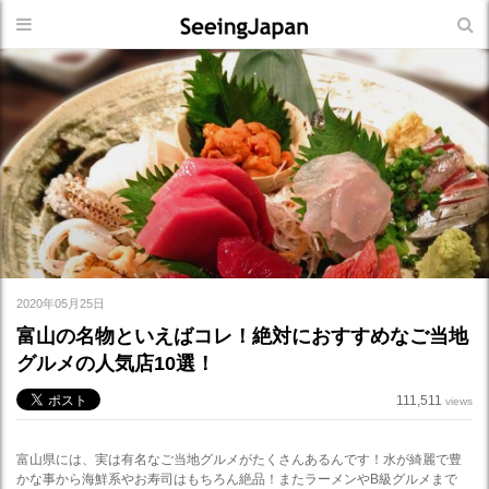
2020年05月25日
富山の名物といえばコレ！絶対におすすめなご当地
グルメの人気店10選！
111,511
views
富山県には、実は有名なご当地グルメがたくさんあるんです！水が綺麗で豊
かな事から海鮮系やお寿司はもちろん絶品！またラーメンやB級グルメまで