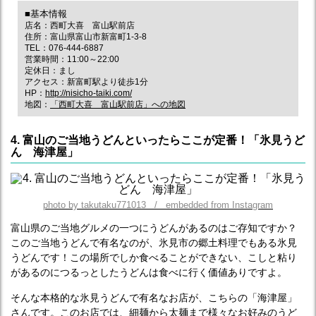
■基本情報
店名：西町大喜 富山駅前店
住所：富山県富山市新富町1-3-8
TEL：076-444-6887
営業時間：11:00～22:00
定休日：まし
アクセス：新富町駅より徒歩1分
HP：
http://nisicho-taiki.com/
地図：
「西町大喜 富山駅前店」への地図
4. 富山のご当地うどんといったらここが定番！「氷見うど
ん 海津屋」
photo by takutaku771013 / embedded from Instagram
富山県のご当地グルメの一つにうどんがあるのはご存知ですか？
このご当地うどんで有名なのが、氷見市の郷土料理でもある氷見
うどんです！この場所でしか食べることができない、こしと粘り
があるのにつるっとしたうどんは食べに行く価値ありですよ。
そんな本格的な氷見うどんで有名なお店が、こちらの「海津屋」
さんです。このお店では、細麺から太麺まで様々なお好みのうど