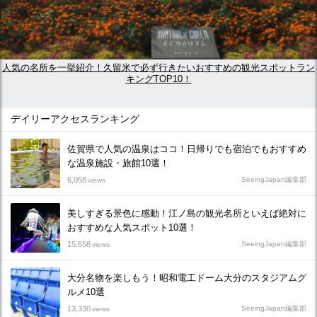
人気の名所を一挙紹介！久留米で必ず行きたいおすすめの観光スポットラン
キングTOP10！
デイリーアクセスランキング
佐賀県で人気の温泉はココ！日帰りでも宿泊でもおすすめ
な温泉施設・旅館10選！
6,058
SeeingJapan編集部
views
美しすぎる景色に感動！江ノ島の観光名所といえば絶対に
おすすめな人気スポット10選！
15,658
SeeingJapan編集部
views
大分名物を楽しもう！昭和電工ドーム大分のスタジアムグ
ルメ10選
13,330
SeeingJapan編集部
views