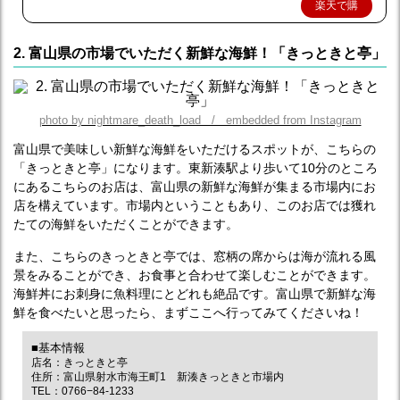
楽天で購
入
2. 富山県の市場でいただく新鮮な海鮮！「きっときと亭」
photo by nightmare_death_load / embedded from Instagram
富山県で美味しい新鮮な海鮮をいただけるスポットが、こちらの
「きっときと亭」になります。東新湊駅より歩いて10分のところ
にあるこちらのお店は、富山県の新鮮な海鮮が集まる市場内にお
店を構えています。市場内ということもあり、このお店では獲れ
たての海鮮をいただくことができます。
また、こちらのきっときと亭では、窓柄の席からは海が流れる風
景をみることができ、お食事と合わせて楽しむことができます。
海鮮丼にお刺身に魚料理にとどれも絶品です。富山県で新鮮な海
鮮を食べたいと思ったら、まずここへ行ってみてくださいね！
■基本情報
店名：きっときと亭
住所：富山県射水市海王町1 新湊きっときと市場内
TEL：0766−84-1233