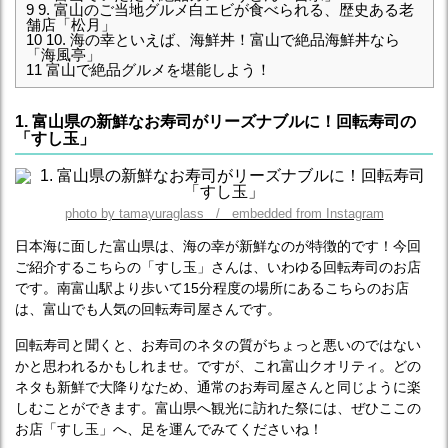
9
9. 富山のご当地グルメ白エビが食べられる、歴史ある老
舗店「松月」
10
10. 海の幸といえば、海鮮丼！富山で絶品海鮮丼なら
「海風亭」
11
富山で絶品グルメを堪能しよう！
1. 富山県の新鮮なお寿司がリーズナブルに！回転寿司の
「すし玉」
photo by tamayuraglass / embedded from Instagram
日本海に面した富山県は、海の幸が新鮮なのが特徴的です！今回
ご紹介するこちらの「すし玉」さんは、いわゆる回転寿司のお店
です。南富山駅より歩いて15分程度の場所にあるこちらのお店
は、富山でも人気の回転寿司屋さんです。
回転寿司と聞くと、お寿司のネタの質がちょっと悪いのではない
かと思われるかもしれませ。ですが、これ富山クオリティ。どの
ネタも新鮮で大降りなため、通常のお寿司屋さんと同じように楽
しむことができます。富山県へ観光に訪れた祭には、ぜひここの
お店「すし玉」へ、足を運んでみてくださいね！