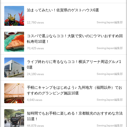
泊まってみたい！佐賀県のゲストハウス6選
12,760
SeeingJapan編集部
views
コスパで選ぶならココ！大阪で安いのにウマいおすすめ回
転寿司10選！
70,425
SeeingJapan編集部
views
ライブ終わりに寄るならココ！横浜アリーナ周辺グルメ1
0選
24,180
SeeingJapan編集部
views
手軽にキャンプをはじめよう♪ 九州地方（福岡以外）でお
すすめのグランピング施設10選
4,640
SeeingJapan編集部
views
短時間でもお手軽に楽しめる！京都観光のおすすめな方法
11選！
44,878
SeeingJapan編集部
views