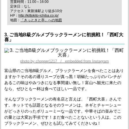
営業時間：11:00～16:00
定休日：なし
アクセス：東新湊駅より徒歩10分
HP：
http://kittokito-ichiba.co.jp/
地図：
「きっときと亭」への地図
3. ご当地B級グルメブラックラーメンに初挑戦！「西町大
喜」
photo by chopper1217 / embedded from Instagram
富山県のご当地B級グルメ、ブラックラーメンを食べたことはあり
ますか？その名の通りスープが真っ黒！胡椒たっぷりのパンチが
あるこの味はやみつきになる事間違い無し！富山へ観光に来たの
なら、ぜひとも一杯は食べてほしい一品です。
そんなブラックラーメンの有名店と言えば、「西町大喜」さんで
す。ネットでも話題となるそのラーメンは、ネギとチャーシュー
がどっさりのったボリューミーな一品です。中華そばの並みでこ
の量とは大変お手頃です！まだ食べたことないという人は、この
ブラックラーメン、ぜひとも試してみてくださいね！