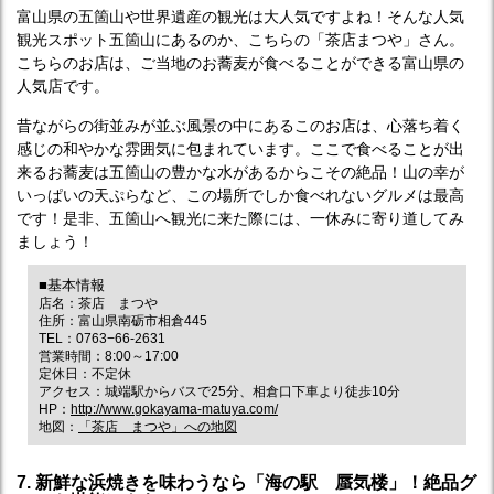
富山県の五箇山や世界遺産の観光は大人気ですよね！そんな人気
観光スポット五箇山にあるのか、こちらの「茶店まつや」さん。
こちらのお店は、ご当地のお蕎麦が食べることができる富山県の
人気店です。
昔ながらの街並みが並ぶ風景の中にあるこのお店は、心落ち着く
感じの和やかな雰囲気に包まれています。ここで食べることが出
来るお蕎麦は五箇山の豊かな水があるからこその絶品！山の幸が
いっぱいの天ぷらなど、この場所でしか食べれないグルメは最高
です！是非、五箇山へ観光に来た際には、一休みに寄り道してみ
ましょう！
■基本情報
店名：茶店 まつや
住所：富山県南砺市相倉445
TEL：0763−66-2631
営業時間：8:00～17:00
定休日：不定休
アクセス：城端駅からバスで25分、相倉口下車より徒歩10分
HP：
http://www.gokayama-matuya.com/
地図：
「茶店 まつや」への地図
7. 新鮮な浜焼きを味わうなら「海の駅 蜃気楼」！絶品グ