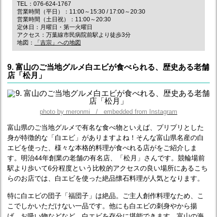
TEL：076-624-1767
営業時間（平日）：11:00～15:30 / 17:00～20:30
営業時間（土日祝）：11:00～20:30
定休日：月曜日・第一火曜日
アクセス：万葉線市民病院前駅より徒歩3分
地図：
「吉宗」への地図
9. 富山のご当地グルメ白エビが食べられる、歴史ある老舗
店「松月」
photo by meronmi / embedded from Instagram
富山県のご当地グルメで有名な食べ物といえば、プリプリとした
身が特徴的な「白エビ」がありますよね！そんな富山県名産の白
エビを使った、様々な本格的料理が食べれる店がをご紹介しま
す。明治44年創業の老舗の有名店、「松月」さんです。競輪場前
駅より歩いて6分程度という比較的アクセスの良い場所にあるこち
らのお店では、白エビを使った絶品懐石料理が人気となります。
特に白エビの団子「福団子」は絶品。ご主人創作料理なため、こ
こでしかいただけない一品です。他にも白エビの刺身やから揚
げ、お吸い物などなど、白エビを存分に堪能できます。富山の海