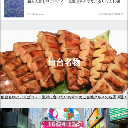
満天の星を見に行こう！北陸地方のプラネタリウム10選
25,360
SeeingJapan編集部
views
仙台名物
仙台名物といえばコレ！絶対に食べたいおすすめご当地グルメの名店10選！