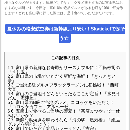
様々なグルメがあります。観光だけでなく、グルメ旅をするのに富山県はお
すすめな場所です。今回は、富山県の絶品グルメがあるお店を10選ご紹介致
します！どれも富山県に行った際には、是非食べていただきたいです。
夏休みの格安航空券は新幹線より安い！Skyticketで探そ
う☆
この記事の目次
1
1. 富山県の新鮮なお寿司がリーズナブルに！回転寿司の
「すし玉」
2
2. 富山県の市場でいただく新鮮な海鮮！「きっときと
亭」
3
3. ご当地B級グルメブラックラーメンに初挑戦！「西町
大喜」
4
4. 富山のご当地うどんといったらここが定番！「氷見う
どん 海津屋」
5
5. 富山県のB級ご当地グルメ、コロッケをいただく！
「コロッケカフェ アルペーゼ」
6
6. 五箇山で食べるご当地の蕎麦！「茶店まつや」で一休
みはいかが？
7
7. 新鮮な浜焼きを味わうなら「海の駅 蜃気楼」！絶品
グルメを堪能しよう！
8
8. 富山でいただく絶品カレーうどん「吉宗」