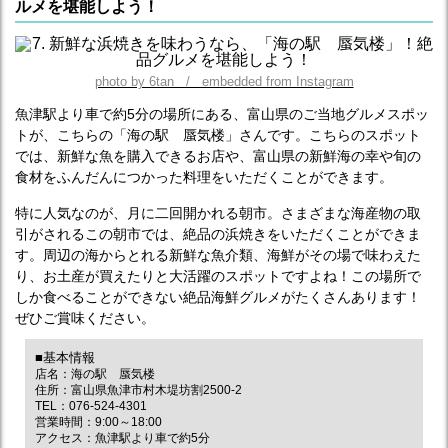
ルメを堪能しよう！
photo by 6tan / embedded from Instagram
魚津駅より車で約5分の場所にある、富山県のご当地グルメスポッ
トが、こちらの「海の駅 蜃気楼」さんです。こちらのスポット
では、新鮮な魚を購入できるお店や、富山県の新鮮海の幸や旬の
食材をふんだんにつかった料理をいただくことができます。
特に人気なのが、月に二回開かれる朝市。さまざまな海産物の取
引がされるこの朝市では、絶品の浜焼きをいただくことができま
す。周辺の海からとれる新鮮な魚介類、海鮮がその場で味わえた
り、お土産が買えたりと大活躍のスポットですよね！この場所で
しか食べることができない絶品海鮮グルメがたくさんあります！
ぜひご賞味ください。
■基本情報
店名：海の駅 蜃気楼
住所：富山県魚津市村木堤坊割2500-2
TEL：076-524-4301
営業時間：9:00～18:00
アクセス：魚津駅より車で約5分