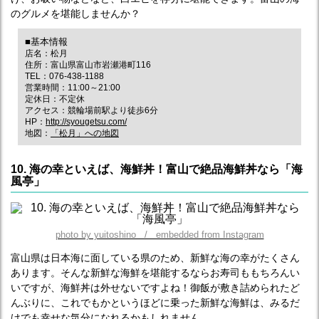
のグルメを堪能しませんか？
■基本情報
店名：松月
住所：富山県富山市岩瀬港町116
TEL：076-438-1188
営業時間：11:00～21:00
定休日：不定休
アクセス：競輪場前駅より徒歩6分
HP：
http://syougetsu.com/
地図：
「松月」への地図
10. 海の幸といえば、海鮮丼！富山で絶品海鮮丼なら「海
風亭」
photo by yuitoshino / embedded from Instagram
富山県は日本海に面している県のため、新鮮な海の幸がたくさん
あります。そんな新鮮な海鮮を堪能するならお寿司ももちろんい
いですが、海鮮丼は外せないですよね！御飯が敷き詰められたど
んぶりに、これでもかというほどに乗った新鮮な海鮮は、みるだ
けでも幸せな気分になれるかもしれません。