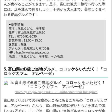
んが食べることができます。是非、富山に観光・旅行へ行った際
には、足を運んで見ましょう！子供から大人まで、美味しく食べ
れる絶品グルメです！
■基本情報
店名：氷見うどん 海津屋
住所：富山県氷見市上泉20
TEL：0766-91-3030
営業時間：11:00～15:00
休業日：無休
アクセス：島尾駅より車で5分
HP：
http://www.kaizuya.co.jp/
地図：
「氷見うどん 海津屋」への地図
5. 富山県のB級ご当地グルメ、コロッケをいただく！「コ
ロッケカフェ アルペーゼ」
photo by chiyokoriyutsuku / embedded from Instagram
富山駅より歩いて8分程度のところにあるこちらの「コロッケカフ
ェ、アルペーゼ」さんも、富山観光の際にぜひとも足を運んでほ
しいお店です。ここでは、富山県のご当地グルメのコロッケが食