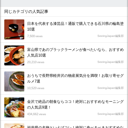
同じカテゴリの人気記事
日本を代表する漆芸品！通販で購入できる石川県の輪島塗
10選
7,500
SeeingJapan編集部
views
富山県であのブラックラーメンが食べたいなら、おすすめ
人気店10選
20,210
SeeingJapan編集部
views
おうちで長野県軽井沢の物産展気分を満喫！お取り寄せグ
ルメ7選
10,520
SeeingJapan編集部
views
金沢で絶品の朝食ならココ！絶対におすすめなモーニング
の人気店9選！
434,662
SeeingJapan編集部
views
福井県の名物といえばコレ！絶対に食べるべきおすすめな