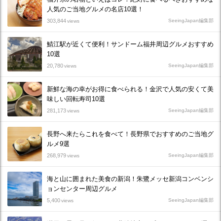
人気のご当地グルメの名店10選！
303,844
SeeingJapan編集部
views
鯖江駅が近くて便利！サンドーム福井周辺グルメおすすめ
10選
20,780
SeeingJapan編集部
views
新鮮な海の幸がお得に食べられる！金沢で人気の安くて美
味しい回転寿司10選
281,173
SeeingJapan編集部
views
長野へ来たらこれを食べて！長野県でおすすめのご当地グ
ルメ9選
268,979
SeeingJapan編集部
views
海と山に囲まれた美食の新潟！朱鷺メッセ新潟コンベンシ
ョンセンター周辺グルメ
5,400
SeeingJapan編集部
views