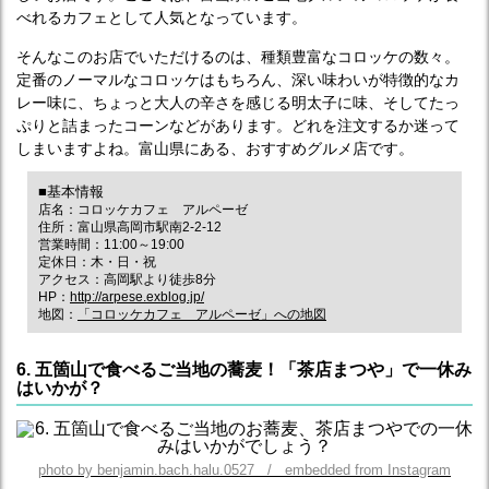
べれるカフェとして人気となっています。
そんなこのお店でいただけるのは、種類豊富なコロッケの数々。
定番のノーマルなコロッケはもちろん、深い味わいが特徴的なカ
レー味に、ちょっと大人の辛さを感じる明太子に味、そしてたっ
ぷりと詰まったコーンなどがあります。どれを注文するか迷って
しまいますよね。富山県にある、おすすめグルメ店です。
■基本情報
店名：コロッケカフェ アルペーゼ
住所：富山県高岡市駅南2-2-12
営業時間：11:00～19:00
定休日：木・日・祝
アクセス：高岡駅より徒歩8分
HP：
http://arpese.exblog.jp/
地図：
「コロッケカフェ アルペーゼ」への地図
6. 五箇山で食べるご当地の蕎麦！「茶店まつや」で一休み
はいかが？
photo by benjamin.bach.halu.0527 / embedded from Instagram